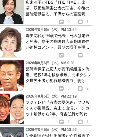
広末涼子がTBS『THE TIME,』出
演。双極性障害公表の理由、今後の
芸能活動語る。子供からの言葉明か
し批判も…
0
1
2026年8月6日（木）PM 13:54
寿美花代が94歳で死去、死因は老衰
と発表。息子の髙嶋政宏＆髙嶋政伸
が追悼コメント、最期の様子を明か
す
0
0
2026年8月6日（木）AM 0:01
薬師寺保栄と恋人が養子縁組届を偽
造、懲役1年を検察求刑。元ボクシン
グ世界王者が犯行動機告白、妻と離
婚成立も判明
0
2
2026年8月5日（水）PM 22:19
フジテレビ『有吉の夏休み』フワち
ゃんが復帰説。炎上で出演シーンカ
ット騒動から2年、有吉弘行が匂わせ
か
0
3
2026年8月5日（水）PM 18:52
NHK職員が番組出演者から性被害で