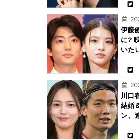
2
伊藤
に?
いた
2
川口
結婚
ン、