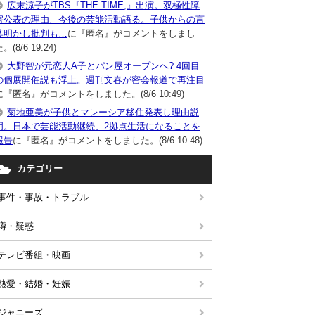
広末涼子がTBS『THE TIME,』出演。双極性障
害公表の理由、今後の芸能活動語る。子供からの言
葉明かし批判も…
に『匿名』がコメントをしまし
。(8/6 19:24)
大野智が元恋人A子とパン屋オープンへ? 4回目
の個展開催説も浮上。週刊文春が密会報道で再注目
に『匿名』がコメントをしました。(8/6 10:49)
菊地亜美が子供とマレーシア移住発表し理由説
明。日本で芸能活動継続、2拠点生活になることを
報告
に『匿名』がコメントをしました。(8/6 10:48)
カテゴリー
事件・事故・トラブル
噂・疑惑
テレビ番組・映画
熱愛・結婚・妊娠
ジャニーズ