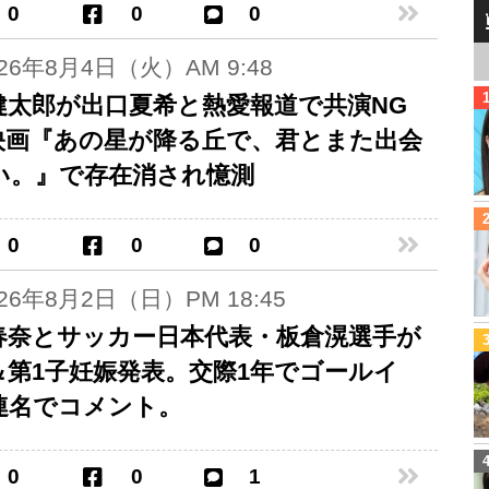
0
0
0
026年8月4日（火）AM 9:48
健太郎が出口夏希と熱愛報道で共演NG
 映画『あの星が降る丘で、君とまた出会
い。』で存在消され憶測
0
0
0
026年8月2日（日）PM 18:45
春奈とサッカー日本代表・板倉滉選手が
＆第1子妊娠発表。交際1年でゴールイ
連名でコメント。
0
0
1