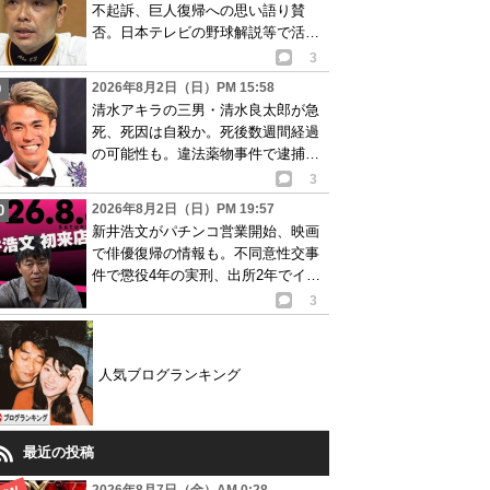
不起訴、巨人復帰への思い語り賛
否。日本テレビの野球解説等で活動
再開が有力か
3
2026年8月2日（日）PM 15:58
清水アキラの三男・清水良太郎が急
死、死因は自殺か。死後数週間経過
の可能性も。違法薬物事件で逮捕、
再起目指す中で…
3
2026年8月2日（日）PM 19:57
新井浩文がパチンコ営業開始、映画
で俳優復帰の情報も。不同意性交事
件で懲役4年の実刑、出所2年でイベ
ント出演告知
3
人気ブログランキング
最近の投稿