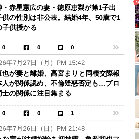
神・赤星憲広の妻・徳原恵梨が第1子出
子供の性別は非公表。結婚4年、50歳で1
の子供授かる
0
0
0
026年7月27日（月）PM 15:42
直也が妻と離婚、高宮まりと同棲交際報
本人が関係認め、不倫疑惑否定も…プロ
同士の関係に注目集まる
0
0
1
026年7月26日（日）PM 21:48