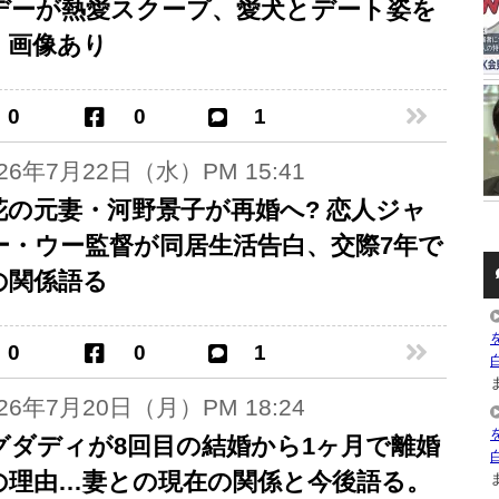
デーが熱愛スクープ、愛犬とデート姿を
。画像あり
0
0
1
026年7月22日（水）PM 15:41
花の元妻・河野景子が再婚へ? 恋人ジャ
ー・ウー監督が同居生活告白、交際7年で
の関係語る
0
0
1
ま
026年7月20日（月）PM 18:24
グダディが8回目の結婚から1ヶ月で離婚
の理由…妻との現在の関係と今後語る。
ま