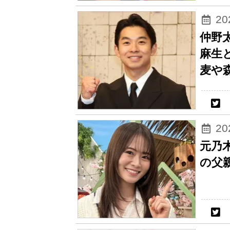
2
仲野
麻生
麦や
2
元乃
の父