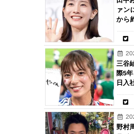
田中
ァン
から
2
三谷
際5
日入
2
野村