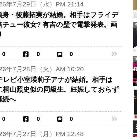
026年7月29日（水）PM 21:14
頭身・後藤拓実が結婚。相手はフライデ
路チュー彼女? 有吉の壁で電撃発表。画
り
0
0
0
026年7月28日（火）AM 10:20
テレビ小室瑛莉子アナが結婚。相手は
ST.桐山照史似の同級生。妊娠しておらず
継続へ
0
0
0
026年7月27日（月）PM 22:48