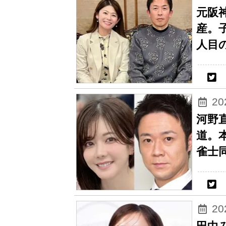
元阪
産。
人目
2
河野
道。
雀士
2