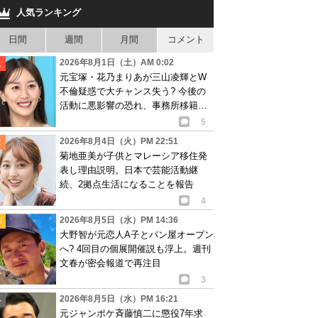
人気ランキング
日間
週間
月間
コメント
2026年8月1日（土）AM 0:02
元宝塚・花乃まりあが三山凌輝とW
不倫疑惑で大チャンス失う? 今後の
活動に悪影響の恐れ、事務所移籍が
消滅も?
5
2026年8月4日（火）PM 22:51
菊地亜美が子供とマレーシア移住発
表し理由説明。日本で芸能活動継
続、2拠点生活になることを報告
4
2026年8月5日（水）PM 14:36
大野智が元恋人A子とパン屋オープン
へ? 4回目の個展開催説も浮上。週刊
文春が密会報道で再注目
3
2026年8月5日（水）PM 16:21
元ジャンポケ斉藤慎二に懲役7年求