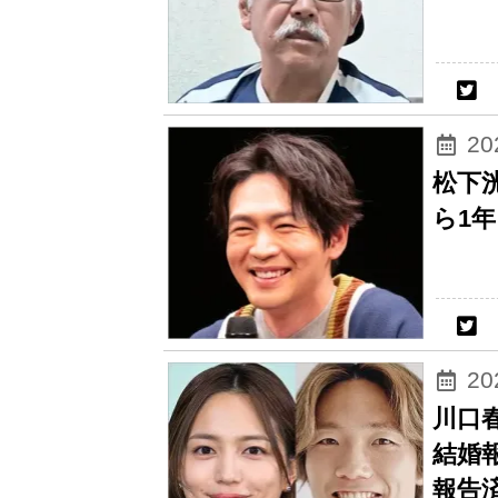
2
松下
ら1
2
川口
結婚
報告