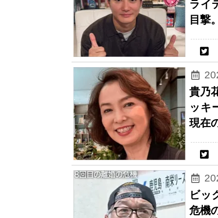
ライ
目撃
2
貴乃
ッキ
現在
2
ビッ
危機