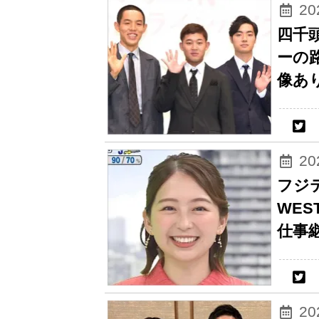
2
四千
ーの
像あ
2
フジ
WE
仕事
2