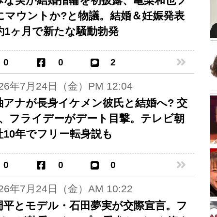
みな実が結婚指輪を初披露、亀梨和也フ
にマウントか?と物議。結婚＆妊娠発表
約1ヶ月で新たな騒動勃発
0
0
2
026年7月24日（金）PM 12:04
紬アナが長身イケメン彼氏と結婚へ? 交
年、フライデーがデート目撃。テレビ朝
社10年でフリー転身説も
0
0
0
026年7月24日（金）AM 10:22
周平とモデル・石田夢実が交際宣言。フ