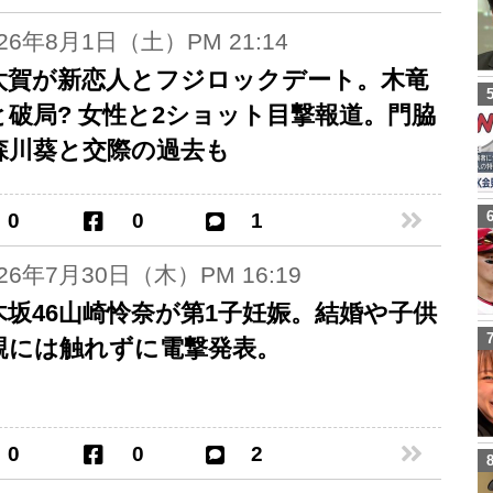
026年8月1日（土）PM 21:14
太賀が新恋人とフジロックデート。木竜
と破局? 女性と2ショット目撃報道。門脇
森川葵と交際の過去も
0
0
1
026年7月30日（木）PM 16:19
木坂46山崎怜奈が第1子妊娠。結婚や子供
親には触れずに電撃発表。
0
0
2