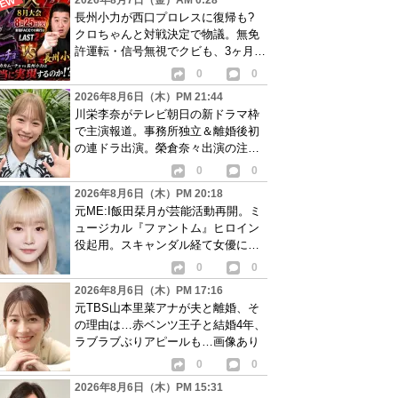
2026年8月7日（金）AM 0:28
長州小力が西口プロレスに復帰も?
クロちゃんと対戦決定で物議。無免
許運転・信号無視でクビも、3ヶ月で
リングに戻る
0
0
2026年8月6日（木）PM 21:44
川栄李奈がテレビ朝日の新ドラマ枠
で主演報道。事務所独立＆離婚後初
の連ドラ出演。榮倉奈々出演の注目
作に続き起用か
0
0
2026年8月6日（木）PM 20:18
元ME:I飯田栞月が芸能活動再開。ミ
ュージカル『ファントム』ヒロイン
役起用。スキャンダル経て女優に転
身か
0
0
2026年8月6日（木）PM 17:16
元TBS山本里菜アナが夫と離婚、そ
の理由は…赤ベンツ王子と結婚4年、
ラブラブぶりアピールも…画像あり
0
0
2026年8月6日（木）PM 15:31