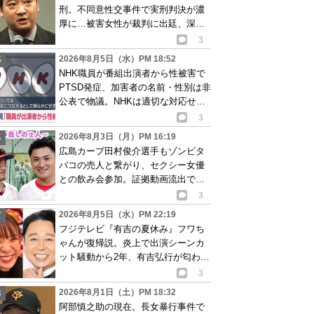
刑。不同意性交事件で実刑判決が濃
厚に…被害女性が裁判に出廷、深刻
な被害告白
3
2026年8月5日（水）PM 18:52
NHK職員が番組出演者から性被害で
PTSD発症、加害者の名前・性別は非
公表で物議。NHKは適切な対応せず
謝罪
3
2026年8月3日（月）PM 16:19
広島カープ田村俊介選手もゾンビタ
バコの売人と繋がり、セクシー女優
との飲み会参加。証拠動画流出で波
紋
3
2026年8月5日（水）PM 22:19
フジテレビ『有吉の夏休み』フワち
ゃんが復帰説。炎上で出演シーンカ
ット騒動から2年、有吉弘行が匂わせ
か
3
2026年8月1日（土）PM 18:32
阿部慎之助の現在。長女暴行事件で