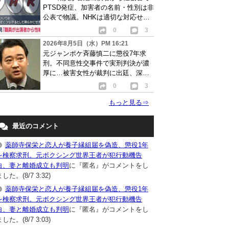
PTSD発症、加害者の名前・性別は非
公表で物議。NHKは適切な対応せず
謝罪
0
3
2026年8月5日（水）PM 16:21
元ジャンポケ斉藤慎二に懲役7年求
刑。不同意性交事件で実刑判決が濃
厚に…被害女性が裁判に出廷、深刻
な被害告白
0
3
もっと見る
⇒
最近のコメント
薬師寺保栄と恋人が養子縁組届を偽造、懲役1年
を検察求刑。元ボクシング世界王者が犯行動機告
白、妻と離婚成立も判明
に『匿名』がコメントをし
した。(8/7 3:32)
薬師寺保栄と恋人が養子縁組届を偽造、懲役1年
を検察求刑。元ボクシング世界王者が犯行動機告
白、妻と離婚成立も判明
に『匿名』がコメントをし
した。(8/7 3:03)