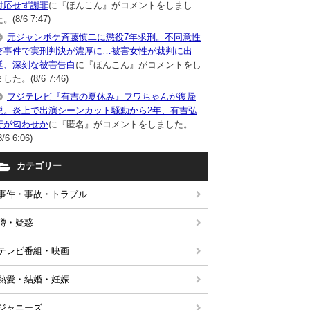
対応せず謝罪
に『ほんこん』がコメントをしまし
。(8/6 7:47)
元ジャンポケ斉藤慎二に懲役7年求刑。不同意性
交事件で実刑判決が濃厚に…被害女性が裁判に出
廷、深刻な被害告白
に『ほんこん』がコメントをし
した。(8/6 7:46)
フジテレビ『有吉の夏休み』フワちゃんが復帰
説。炎上で出演シーンカット騒動から2年、有吉弘
行が匂わせか
に『匿名』がコメントをしました。
8/6 6:06)
カテゴリー
事件・事故・トラブル
噂・疑惑
テレビ番組・映画
熱愛・結婚・妊娠
ジャニーズ