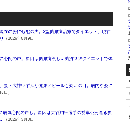
た
現在の姿に心配の声。2型糖尿病治療でダイエット、現在
ま
り
（2026年5月9日）
(
に心配の声。原因は糖尿病説も…糖質制限ダイエットで体
、妻・大神いずみが健康アピールも疑いの目。病的な姿に
月5日）
姿に病気心配の声も。原因は大谷翔平選手の愛車公開巡る炎
…
（2025年3月8日）