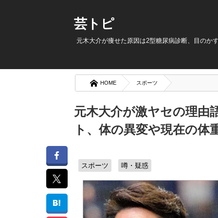
芸トピ
元木大介が痩せた原因は2型糖尿病診断、目のか
HOME
スポーツ
元木大介が激ヤセの理由
ト、体の異変や現在の体
スポーツ
噂・疑惑