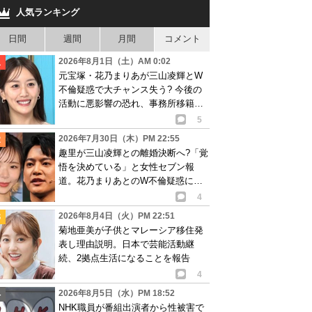
人気ランキング
日間
週間
月間
コメント
2026年8月1日（土）AM 0:02
元宝塚・花乃まりあが三山凌輝とW
不倫疑惑で大チャンス失う? 今後の
活動に悪影響の恐れ、事務所移籍が
消滅も?
5
2026年7月30日（木）PM 22:55
趣里が三山凌輝との離婚決断へ?「覚
悟を決めている」と女性セブン報
道。花乃まりあとのW不倫疑惑に水
谷豊も激怒し…
4
2026年8月4日（火）PM 22:51
菊地亜美が子供とマレーシア移住発
表し理由説明。日本で芸能活動継
続、2拠点生活になることを報告
4
2026年8月5日（水）PM 18:52
NHK職員が番組出演者から性被害で