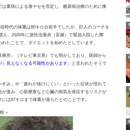
では重病による激ヤセを否定し、糖尿病治療のために痩
現役時代の体重は80キロ台前半でしたが、巨人のコーチを
で増え、2020年に急性虫垂炎（盲腸）で緊急入院した際
われたことで、ダイエットを始めたとしています。
診療所』（テレビ東京系）でも明かしており、医師から
が）見えなくなる可能性があります」
と言われたそうで
かすみ」や「疲れが抜けにくい」といった症状が現れて
化が進み、心筋梗塞など心臓の病気を発症するリスクが
年には67キロまで体重が落ちたとのことです。
比較＞