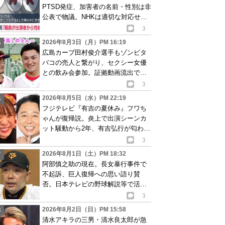
PTSD発症、加害者の名前・性別は非
公表で物議。NHKは適切な対応せず
謝罪
3
2026年8月3日（月）PM 16:19
広島カープ田村俊介選手もゾンビタ
バコの売人と繋がり、セクシー女優
との飲み会参加。証拠動画流出で波
紋
3
2026年8月5日（水）PM 22:19
フジテレビ『有吉の夏休み』フワち
ゃんが復帰説。炎上で出演シーンカ
ット騒動から2年、有吉弘行が匂わせ
か
3
2026年8月1日（土）PM 18:32
阿部慎之助の現在。長女暴行事件で
不起訴、巨人復帰への思い語り賛
否。日本テレビの野球解説等で活動
再開が有力か
3
2026年8月2日（日）PM 15:58
清水アキラの三男・清水良太郎が急