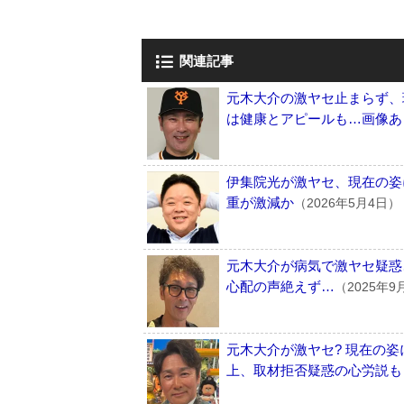
関連記事
元木大介の激ヤセ止まらず、
は健康とアピールも…画像あ
伊集院光が激ヤセ、現在の姿
重が激減か
（2026年5月4日）
元木大介が病気で激ヤセ疑惑
心配の声絶えず…
（2025年9
元木大介が激ヤセ? 現在の
上、取材拒否疑惑の心労説も