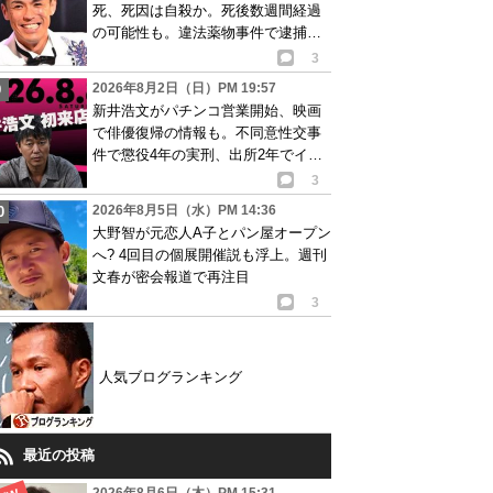
死、死因は自殺か。死後数週間経過
の可能性も。違法薬物事件で逮捕、
再起目指す中で…
3
2026年8月2日（日）PM 19:57
新井浩文がパチンコ営業開始、映画
で俳優復帰の情報も。不同意性交事
件で懲役4年の実刑、出所2年でイベ
ント出演告知
3
2026年8月5日（水）PM 14:36
大野智が元恋人A子とパン屋オープン
へ? 4回目の個展開催説も浮上。週刊
文春が密会報道で再注目
3
人気ブログランキング
最近の投稿