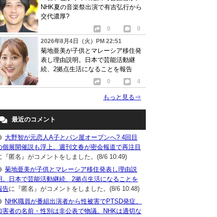
NHK夏の音楽祭出演で有吉弘行から
交代濃厚?
0
0
2026年8月4日（火）PM 22:51
菊地亜美が子供とマレーシア移住発
表し理由説明。日本で芸能活動継
続、2拠点生活になることを報告
0
4
もっと見る
⇒
最近のコメント
大野智が元恋人A子とパン屋オープンへ? 4回目
の個展開催説も浮上。週刊文春が密会報道で再注目
に『匿名』がコメントをしました。(8/6 10:49)
菊地亜美が子供とマレーシア移住発表し理由説
明。日本で芸能活動継続、2拠点生活になることを
報告
に『匿名』がコメントをしました。(8/6 10:48)
NHK職員が番組出演者から性被害でPTSD発症、
加害者の名前・性別は非公表で物議。NHKは適切な