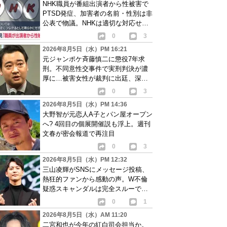
NHK職員が番組出演者から性被害で
PTSD発症、加害者の名前・性別は非
公表で物議。NHKは適切な対応せず
謝罪
0
3
2026年8月5日（水）PM 16:21
元ジャンポケ斉藤慎二に懲役7年求
刑。不同意性交事件で実刑判決が濃
厚に…被害女性が裁判に出廷、深刻
な被害告白
0
3
2026年8月5日（水）PM 14:36
大野智が元恋人A子とパン屋オープン
へ? 4回目の個展開催説も浮上。週刊
文春が密会報道で再注目
0
3
2026年8月5日（水）PM 12:32
三山凌輝がSNSにメッセージ投稿、
熱狂的ファンから感動の声。W不倫
疑惑スキャンダルは完全スルーで批
判も相次ぐ
0
1
2026年8月5日（水）AM 11:20
二宮和也が今年の紅白司会担当か。