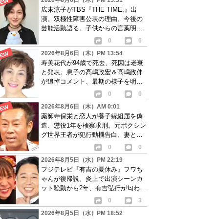
2026年8月6日（木）PM 15:31
広末涼子がTBS『THE TIME,』出
演。双極性障害公表の理由、今後の
芸能活動語る。子供からの言葉明か
し批判も…
0
0
2026年8月6日（木）PM 13:54
寿美花代が94歳で死去、死因は老衰
と発表。息子の髙嶋政宏＆髙嶋政伸
が追悼コメント、最期の様子を明か
す
0
0
2026年8月6日（木）AM 0:01
薬師寺保栄と恋人が養子縁組届を偽
造、懲役1年を検察求刑。元ボクシン
グ世界王者が犯行動機告白、妻と離
婚成立も判明
0
0
2026年8月5日（水）PM 22:19
フジテレビ『有吉の夏休み』フワち
ゃんが復帰説。炎上で出演シーンカ
ット騒動から2年、有吉弘行が匂わせ
か
0
3
2026年8月5日（水）PM 18:52