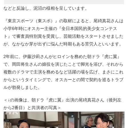
などと反論し、泥沼の様相を呈しています。
『東京スポーツ（東スポ）』の取材によると、尾碕真花さんは
小学6年時にオスカー主催の『全日本国民的美少女コンテス
ト』で審査員特別賞を受賞し、芸能活動をスタートさせました
が、なかなか芽が出ずに悩んだ時期もある苦労人といいます。
2年前に、伊藤沙莉さんがヒロインを務めた朝ドラ『虎に翼』
で、岡田将生さんの娘役を演じたことで脚光を浴び、それから
複数のドラマで主演を務めるなど活躍の場を広げ、まさにこれ
からというタイミングで、オスカーとの間で契約を巡るトラブ
ルが勃発しました。
＜↓の画像は、朝ドラ『虎に翼』出演の尾碕真花さん（後列左
から2番目）と共演者の写真＞