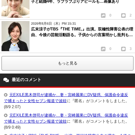
子と結婚4年、ラブラブぶりアピールも…画像あり
0
2
2026年8月6日（木）PM 15:31
広末涼子がTBS『THE TIME,』出演。双極性障害公表の理
由、今後の芸能活動語る。子供からの言葉明かし批判も…
0
3
もっと見る
最近のコメント
元EXILE黒木啓司が逮捕か…妻・宮崎麗果にDV疑惑、保護命令違反
で捕まったと女性セブン報道で波紋
に『匿名』がコメントをしました。
(8/9 2:07)
元EXILE黒木啓司が逮捕か…妻・宮崎麗果にDV疑惑、保護命令違反
で捕まったと女性セブン報道で波紋
に『匿名』がコメントをしました。
(8/9 0:49)