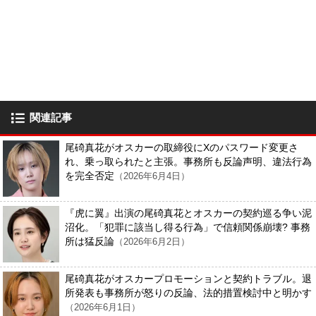
関連記事
尾碕真花がオスカーの取締役にXのパスワード変更さ
れ、乗っ取られたと主張。事務所も反論声明、違法行為
を完全否定
（2026年6月4日）
『虎に翼』出演の尾碕真花とオスカーの契約巡る争い泥
沼化。「犯罪に該当し得る行為」で信頼関係崩壊? 事務
所は猛反論
（2026年6月2日）
尾碕真花がオスカープロモーションと契約トラブル。退
所発表も事務所が怒りの反論、法的措置検討中と明かす
（2026年6月1日）