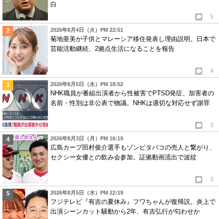
白
5
2026年8月4日（火）PM 22:51
菊地亜美が子供とマレーシア移住発表し理由説明。日本で
芸能活動継続、2拠点生活になることを報告
4
2026年8月5日（水）PM 18:52
NHK職員が番組出演者から性被害でPTSD発症、加害者の
名前・性別は非公表で物議。NHKは適切な対応せず謝罪
3
2026年8月3日（月）PM 16:19
広島カープ田村俊介選手もゾンビタバコの売人と繋がり、
セクシー女優との飲み会参加。証拠動画流出で波紋
3
2026年8月5日（水）PM 22:19
フジテレビ『有吉の夏休み』フワちゃんが復帰説。炎上で
出演シーンカット騒動から2年、有吉弘行が匂わせか