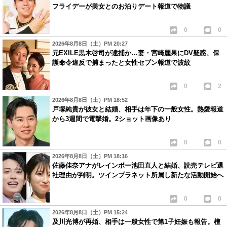
フライデーが美女とのお泊りデート報道で物議
0
0
2026年8月8日（土）PM 20:27
元EXILE黒木啓司が逮捕か…妻・宮崎麗果にDV疑惑、保
護命令違反で捕まったと女性セブン報道で波紋
0
2
2026年8月8日（土）PM 18:52
戸塚純貴が彼女と結婚、相手は年下の一般女性。熱愛報道
から3週間で電撃婚。2ショット画像あり
0
0
2026年8月8日（土）PM 18:16
佐藤佳奈アナがレインボー池田直人と結婚、読売テレビ退
社理由が判明。ツインプラネット所属し新たな活動開始へ
0
0
2026年8月8日（土）PM 15:24
及川光博が再婚、相手は一般女性で第1子妊娠も報告。檀