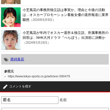
小芝風花の事務所独立話は事実か。理由と今後の活動
は…オスカープロモーション看板女優の退所報道に業界
騒然
（2024年6月9日）
小芝風花が年内でオスカー退所＆独立説。所属事務所の
回答は…NHK大河ドラマ『べらぼう』出演前に決断か
（2024年5月24日）
尾碕真花
参照元
https://www.tokyo-sports.co.jp/articles/-/390479
コメントを残す
名前