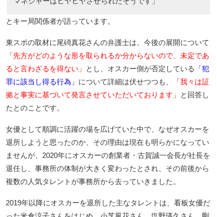
マネジャーはヒヤヒヤさせられたそうです」
とキー局関係者が語っています。
東スポの取材に尾碕真花さんの弁護士は、今後の展開について
「先方がどのような形を取られるか分からないので、未定であ
ると言わざるを得ない」
とし、オスカー側が否定している
「犯
罪に該当し得る行為」
について詳細は伏せつつも、
「我々は証
拠と事実に基づいて発言させていただいております」
と回答し
たとのことです。
女優として順調に活躍の場を広げていた中で、なぜオスカーを
退所しようと思ったのか、その理由は現在も明らかになってい
ませんが、2020年にオスカーの創業者・古賀誠一会長が社長を
退任し、事務所の体制が大きく変わったとされ、その前後から
複数の人気タレントが事務所から去っていきました。
2019年以降にオスカーを退所した主なタレントは、看板女優だ
った米倉涼子さんをはじめ、小芝風花さん、塩野瑛久さん、剛