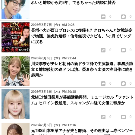
れいと離婚から約8年、できちゃった結婚に賛否
0
0
2026年8月7日（金）AM 0:28
長州小力が西口プロレスに復帰も? クロちゃんと対戦決定
で物議。無免許運転・信号無視でクビも、3ヶ月でリング
に戻る
0
0
2026年8月6日（木）PM 21:44
川栄李奈がテレビ朝日の新ドラマ枠で主演報道。事務所独
立＆離婚後初の連ドラ出演。榮倉奈々出演の注目作に続き
起用か
0
0
2026年8月6日（木）PM 20:18
元ME:I飯田栞月が芸能活動再開。ミュージカル『ファント
ム』ヒロイン役起用。スキャンダル経て女優に転身か
0
0
2026年8月6日（木）PM 17:16
元TBS山本里菜アナが夫と離婚、その理由は…赤ベンツ王