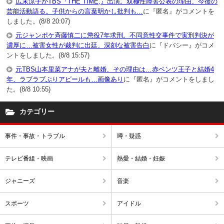
広末涼子がTBS『THE TIME,』出演。双極性障害公表の理由、今後の
芸能活動語る。子供からの言葉明かし批判も…
に『匿名』がコメントを
しました。(8/8 20:07)
元ジャンポケ斉藤慎二に懲役7年求刑。不同意性交事件で実刑判決が
濃厚に…被害女性が裁判に出廷、深刻な被害告白
に『ドバシー』がコメ
ントをしました。(8/8 15:57)
元TBS山本里菜アナが夫と離婚、その理由は…赤ベンツ王子と結婚4
年、ラブラブぶりアピールも…画像あり
に『匿名』がコメントをしまし
た。(8/8 10:55)
カテゴリー
事件・事故・トラブル
噂・疑惑
テレビ番組・映画
熱愛・結婚・妊娠
ジャニーズ
音楽
スポーツ
アイドル