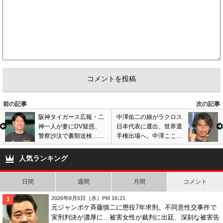
前の記事
次の記事
阪神タイガース広報・二
中澤佑二の娘がラクロス
神一人が妻にDV疑惑、
日本代表に選出、世界選
警察沙汰で書類送検…元
手権出場へ。中澤こころ
プロ野球選手のトラブル
＆中澤ねがい姉妹に注目
相次ぎ物議
集まる。動画あり
人気ランキング
日間
週間
月間
コメント
2026年8月5日（水）PM 16:21
元ジャンポケ斉藤慎二に懲役7年求刑。不同意性交事件で
実刑判決が濃厚に…被害女性が裁判に出廷、深刻な被害告