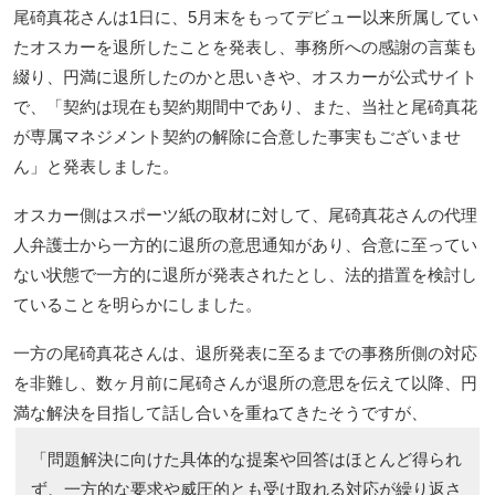
尾碕真花さんは1日に、5月末をもってデビュー以来所属してい
たオスカーを退所したことを発表し、事務所への感謝の言葉も
綴り、円満に退所したのかと思いきや、オスカーが公式サイト
で、「契約は現在も契約期間中であり、また、当社と尾碕真花
が専属マネジメント契約の解除に合意した事実もございませ
ん」と発表しました。
オスカー側はスポーツ紙の取材に対して、尾碕真花さんの代理
人弁護士から一方的に退所の意思通知があり、合意に至ってい
ない状態で一方的に退所が発表されたとし、法的措置を検討し
ていることを明らかにしました。
一方の尾碕真花さんは、退所発表に至るまでの事務所側の対応
を非難し、数ヶ月前に尾碕さんが退所の意思を伝えて以降、円
満な解決を目指して話し合いを重ねてきたそうですが、
「問題解決に向けた具体的な提案や回答はほとんど得られ
ず、一方的な要求や威圧的とも受け取れる対応が繰り返さ