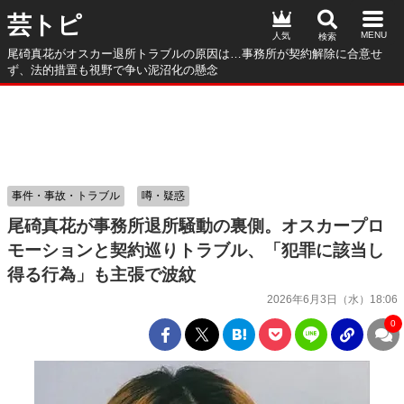
芸トピ
人気
尾碕真花がオスカー退所トラブルの原因は…事務所が契約解除に合意せ
ず、法的措置も視野で争い泥沼化の懸念
事件・事故・トラブル
噂・疑惑
尾碕真花が事務所退所騒動の裏側。オスカープロ
モーションと契約巡りトラブル、「犯罪に該当し
得る行為」も主張で波紋
2026年6月3日（水）18:06
0