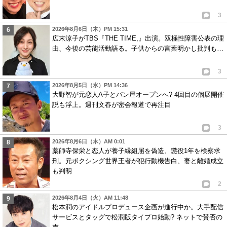
3
2026年8月6日（木）PM 15:31
広末涼子がTBS『THE TIME,』出演。双極性障害公表の理
由、今後の芸能活動語る。子供からの言葉明かし批判も…
3
2026年8月5日（水）PM 14:36
大野智が元恋人A子とパン屋オープンへ? 4回目の個展開催
説も浮上。週刊文春が密会報道で再注目
3
2026年8月6日（木）AM 0:01
薬師寺保栄と恋人が養子縁組届を偽造、懲役1年を検察求
刑。元ボクシング世界王者が犯行動機告白、妻と離婚成立
も判明
2
2026年8月4日（火）AM 11:48
松本潤のアイドルプロデュース企画が進行中か。大手配信
サービスとタッグで松潤版タイプロ始動? ネットで賛否の