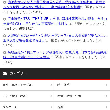
薬師寺保栄と恋人が養子縁組届を偽造、懲役1年を検察求刑。元ボク
シング世界王者が犯行動機告白、妻と離婚成立も判明
に『匿名』がコメ
ントをしました。(8/7 3:03)
広末涼子がTBS『THE TIME,』出演。双極性障害公表の理由、今後の
芸能活動語る。子供からの言葉明かし批判も…
に『匿名』がコメントを
しました。(8/6 19:24)
大野智が元恋人A子とパン屋オープンへ? 4回目の個展開催説も浮上。
週刊文春が密会報道で再注目
に『匿名』がコメントをしました。(8/6
10:49)
菊地亜美が子供とマレーシア移住発表し理由説明。日本で芸能活動継
続、2拠点生活になることを報告
に『匿名』がコメントをしました。(8/6
10:48)
カテゴリー
事件・事故・トラブル
噂・疑惑
テレビ番組・映画
熱愛・結婚・妊娠
ジャニーズ
音楽