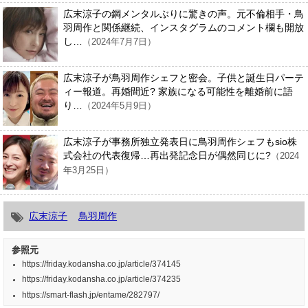
広末涼子の鋼メンタルぶりに驚きの声。元不倫相手・鳥
羽周作と関係継続、インスタグラムのコメント欄も開放
し…
（2024年7月7日）
広末涼子が鳥羽周作シェフと密会。子供と誕生日パーテ
ィー報道。再婚間近? 家族になる可能性を離婚前に語
り…
（2024年5月9日）
広末涼子が事務所独立発表日に鳥羽周作シェフもsio株
式会社の代表復帰…再出発記念日が偶然同じに?
（2024
年3月25日）
広末涼子
鳥羽周作
参照元
https://friday.kodansha.co.jp/article/374145
https://friday.kodansha.co.jp/article/374235
https://smart-flash.jp/entame/282797/