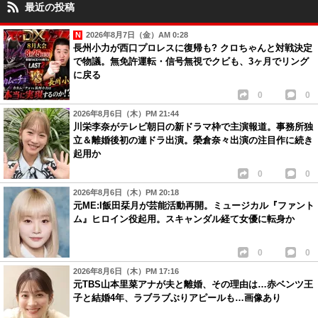
最近の投稿
2026年8月7日（金）AM 0:28
長州小力が西口プロレスに復帰も? クロちゃんと対戦決定
で物議。無免許運転・信号無視でクビも、3ヶ月でリング
に戻る
0
0
2026年8月6日（木）PM 21:44
川栄李奈がテレビ朝日の新ドラマ枠で主演報道。事務所独
立＆離婚後初の連ドラ出演。榮倉奈々出演の注目作に続き
起用か
0
0
2026年8月6日（木）PM 20:18
元ME:I飯田栞月が芸能活動再開。ミュージカル『ファント
ム』ヒロイン役起用。スキャンダル経て女優に転身か
0
0
2026年8月6日（木）PM 17:16
元TBS山本里菜アナが夫と離婚、その理由は…赤ベンツ王
子と結婚4年、ラブラブぶりアピールも…画像あり