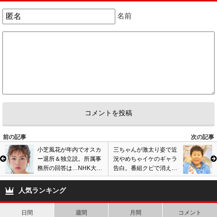
2
0
名前
5
匿名
ID:MmUyNjk4Yj
( 2024年5月25日 12:51 PM )
別に子供も納得してのことだし
おふたりが幸せならいいのでは？子供も心広く育つかもしれません！
コソコソ浮気せずに堂々と！
愛を貫く！
5
0
6
匿名
ID:ZjU1YjEzOG
( 2024年5月25日 9:15 PM )
結局子供そっちのけでデートしてるじゃん。子供もなついているってなつ
かせてるの間違いでは？
前の記事
次の記事
小芝風花が年内でオスカ
三ちゃんが激太り姿で近
1
1
ー退所＆独立説。所属事
況やめちゃイケのギャラ
務所の回答は…NHK大河
告白。番組クビで消えた
7
匿名
ID:NTI2M2RmOD
( 2024年5月30日 4:11 AM )
ドラマ『べらぼう』出演
芸人、現在の活動内容
よっぽど好きだったんだろうな
前に決断か
は…
人気ランキング
1
0
日間
週間
月間
コメント