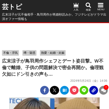
芸トピ
人気
広末涼子が元不倫相手・鳥羽周作が再婚秒読みか。フジテレビがドラマ出
演オファー情報も
不倫・浮気
噂・疑惑
熱愛・結婚・妊娠
広末涼子が鳥羽周作シェフとデート姿目撃。W不
倫で離婚、子供の問題解決で密会再開か。倫理観
欠如にドン引きの声も…
2024年5月24日（金）14:06
7