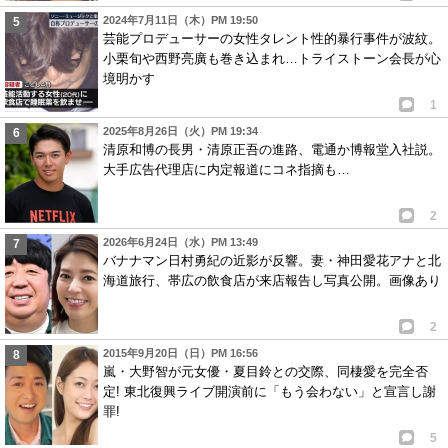
2024年7月11日（木）PM 19:50
芸能プロデューサーの女性タレント性的暴行事件が波紋。
小栗旬や西野亮廣も巻き込まれ…トライストーン会長が心
境明かす
1
2025年8月26日（火）PM 19:34
清原和博の長男・清原正吾の進路、電通か博報堂入社説。
大手広告代理店に内定報道にコネ指摘も…
2
2026年6月24日（水）PM 13:49
バナナマン日村勇紀の近影が反響。妻・神田愛花アナと北
海道旅行、帯広の飲食店が来店報告し写真公開。画像あり
2
2015年9月20日（日）PM 16:56
嵐・大野智が元女優・夏目鈴との交際、同棲愛を完全否
定! 東北復興ライブ開演前に「もう会わない」と宣言し謝
罪!
5