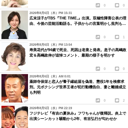
0
0
2026年8月6日（木）PM 15:31
広末涼子がTBS『THE TIME,』出演。双極性障害公表の理
由、今後の芸能活動語る。子供からの言葉明かし批判も…
0
1
2026年8月6日（木）PM 13:54
寿美花代が94歳で死去、死因は老衰と発表。息子の髙嶋政
宏＆髙嶋政伸が追悼コメント、最期の様子を明かす
0
0
2026年8月6日（木）AM 0:01
薬師寺保栄と恋人が養子縁組届を偽造、懲役1年を検察求
刑。元ボクシング世界王者が犯行動機告白、妻と離婚成立
も判明
0
2
2026年8月5日（水）PM 22:19
フジテレビ『有吉の夏休み』フワちゃんが復帰説。炎上で
出演シーンカット騒動から2年、有吉弘行が匂わせか