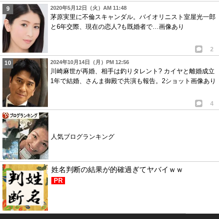
2020年5月12日（火）AM 11:48
茅原実里に不倫スキャンダル。バイオリニスト室屋光一郎
と6年交際、現在の恋人?も既婚者で…画像あり
2
2024年10月14日（月）PM 12:56
川崎麻世が再婚、相手は釣りタレント? カイヤと離婚成立
1年で結婚、さんま御殿で共演も報告。2ショット画像あり
4
人気ブログランキング
姓名判断の結果が的確過ぎてヤバイｗｗ
PR