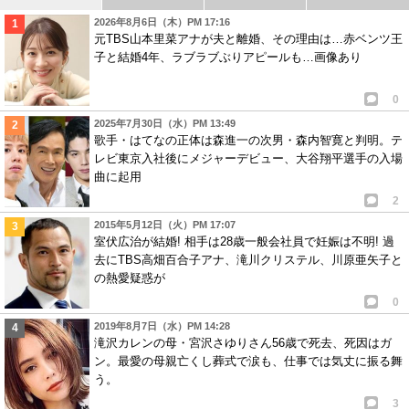
2026年8月6日（木）PM 17:16
元TBS山本里菜アナが夫と離婚、その理由は…赤ベンツ王
子と結婚4年、ラブラブぶりアピールも…画像あり
0
2025年7月30日（水）PM 13:49
歌手・はてなの正体は森進一の次男・森内智寛と判明。テ
レビ東京入社後にメジャーデビュー、大谷翔平選手の入場
曲に起用
2
2015年5月12日（火）PM 17:07
室伏広治が結婚! 相手は28歳一般会社員で妊娠は不明! 過
去にTBS高畑百合子アナ、滝川クリステル、川原亜矢子と
の熱愛疑惑が
0
2019年8月7日（水）PM 14:28
滝沢カレンの母・宮沢さゆりさん56歳で死去、死因はガ
ン。最愛の母親亡くし葬式で涙も、仕事では気丈に振る舞
う。
3