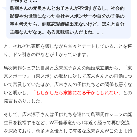
ト強すぎて…
鳥羽さんの元奥さんとお子さんが不憫すぎるし、社会的
影響やお世話になった会社やスポンサーや自分の子供の
事も考えたら、到底恋愛継続出来ないけど、ほんと自分
主義なんだなぁ。ある意味強い人だよね。。。
と、それぞれ家庭を壊しながら堂々とデートしていることを巡
り、ドン引きの声などが上がっています。
鳥羽周作シェフは自身と広末涼子さんの離婚成立前から、『東
京スポーツ』（東スポ）の取材に対して広末さんとの再婚につ
いて言及していたほか、広末さんの子供たちとの関係も悪くな
いと明かし、
「もしかしたら家族になる子かもしれない」
との
発言もありました。
そして、広末涼子さんは子供たちを連れて鳥羽周作シェフの誕
生日を祝福するなど、W不倫報道から1年近く経って再び交流
を深めており、恋多き女優として有名な広末さんがこのまま飽