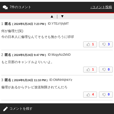
7件のコメント
↓コメント投稿
▲
｜
▼
1
匿名
ID:YTEzYjhjMT
( 2024年5月24日 7:23 PM )
何が倫理だ(笑)
今の日本人に倫理なんてそもそも無かろうに🤣🤣
1
3
2
匿名
ID:MzgyNzZkND
( 2024年5月24日 9:47 PM )
もと旦那のキャンドルよりいいよ。
1
0
3
匿名
ID:OWNhNjhkYz
( 2024年5月24日 11:10 PM )
倫理があるからテレビ放送制限されてんだろ
4
0
4
匿名
ID:MDY1M2U3Ym
( 2024年5月25日 8:33 AM )
コメントを残す
まぁもうフリーだしな