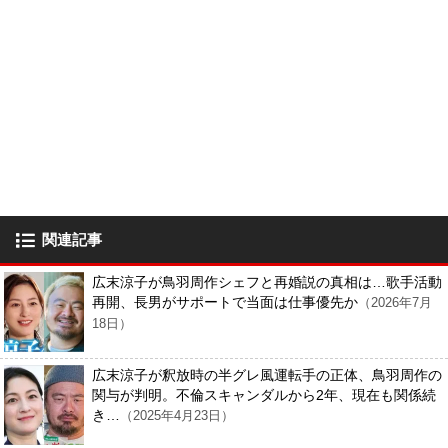
関連記事
広末涼子が鳥羽周作シェフと再婚説の真相は…歌手活動
再開、長男がサポートで当面は仕事優先か
（2026年7月
18日）
広末涼子が釈放時の半グレ風運転手の正体、鳥羽周作の
関与が判明。不倫スキャンダルから2年、現在も関係続
き…
（2025年4月23日）