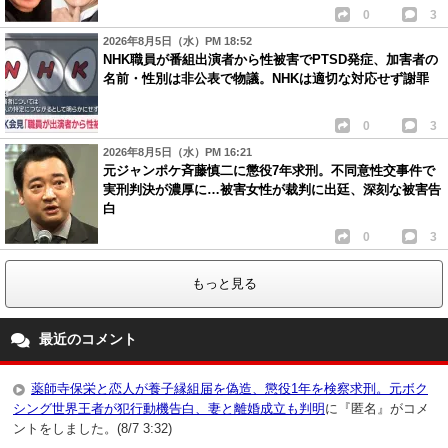
0
3
2026年8月5日（水）PM 18:52
NHK職員が番組出演者から性被害でPTSD発症、加害者の
名前・性別は非公表で物議。NHKは適切な対応せず謝罪
0
3
2026年8月5日（水）PM 16:21
元ジャンポケ斉藤慎二に懲役7年求刑。不同意性交事件で
実刑判決が濃厚に…被害女性が裁判に出廷、深刻な被害告
白
0
3
もっと見る
最近のコメント
薬師寺保栄と恋人が養子縁組届を偽造、懲役1年を検察求刑。元ボク
シング世界王者が犯行動機告白、妻と離婚成立も判明
に『匿名』がコメ
ントをしました。(8/7 3:32)