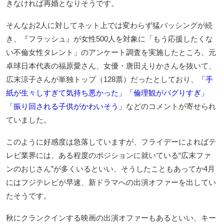
きなければ再婚となりそうです。
そんなお2人に対してネット上では変わらず猛バッシングが続
き、『フラッシュ』が女性500人を対象に「もう応援したくな
い不倫女性タレント」のアンケート調査を実施したところ、元
卓球日本代表の福原愛さん、女優・唐田えりかさんを抜いて、
広末涼子さんが単独トップ（128票）だったとしており、
「手
紙が生々しすぎて気持ち悪かった」「倫理観がバグりすぎ」
「振り回される子供がかわいそう」
などのコメントが寄せられ
ていました。
このように好感度は急落していますが、フライデーによればテ
レビ業界には、ある程度のポジションに就いている“広末ファ
ンのおじさん”が多くいるといい、そうしたこともあってか4月
にはフジテレビが早速、新ドラマへの出演オファーを出してい
たそうです。
秋にクランクインする映画の出演オファーもあるといい、キー