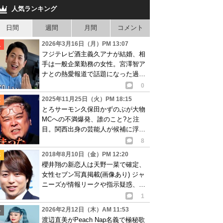
人気ランキング
日間
週間
月間
コメント
2026年3月16日（月）PM 13:07
フジテレビ酒主義久アナが結婚、相
手は一般企業勤務の女性。宮澤智ア
ナとの熱愛報道で話題になった過去
も
0
2025年11月25日（火）PM 18:15
とろサーモン久保田かずのぶが大物
MCへの不満爆発、誰のこと?と注
目。関西出身の芸能人が候補に浮上
も…
8
2018年8月10日（金）PM 12:20
櫻井翔の新恋人は天野一菜で確定、
女性セブン写真掲載(画像あり) ジャ
ニーズが情報リークや指示疑惑、彼
女潰しを画策?
1
2026年2月12日（木）AM 11:53
渡辺直美がPeach Nap名義で極秘歌