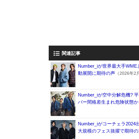
関連記事
Number_iが世界最大手
動展開に期待の声
（2026年2
Number_iが空中分解危
バー間格差生まれ危険状態か
Number_iがコーチェラ2
大規模のフェス抜擢で期待の