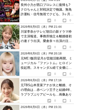
2026年8月7日（金）AM 0:28
長州小力が西口プロレスに復帰も?
クロちゃんと対戦決定で物議。無免
許運転・信号無視でクビも、3ヶ月で
リングに戻る
0
0
2026年8月6日（木）PM 21:44
川栄李奈がテレビ朝日の新ドラマ枠
で主演報道。事務所独立＆離婚後初
の連ドラ出演。榮倉奈々出演の注目
作に続き起用か
0
0
2026年8月6日（木）PM 20:18
元ME:I飯田栞月が芸能活動再開。ミ
ュージカル『ファントム』ヒロイン
役起用。スキャンダル経て女優に転
身か
0
0
2026年8月6日（木）PM 17:16
元TBS山本里菜アナが夫と離婚、そ
の理由は…赤ベンツ王子と結婚4年、
ラブラブぶりアピールも…画像あり
0
1
2026年8月6日（木）PM 15:31