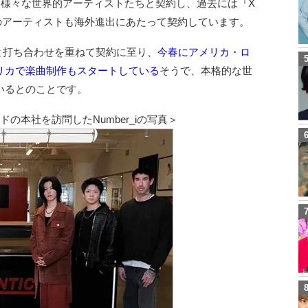
ど、様々な世界的アーティストたちと契約し、過去には『X
日本のアーティストも海外進出にあたって契約しています。
イドと打ち合わせを重ねて契約に至り、
今春にアメリカ・ロ
リカで楽曲制作もスタートしている
そうで、本格的な世
いるとのことです。
の本社を訪問したNumber_iの写真＞