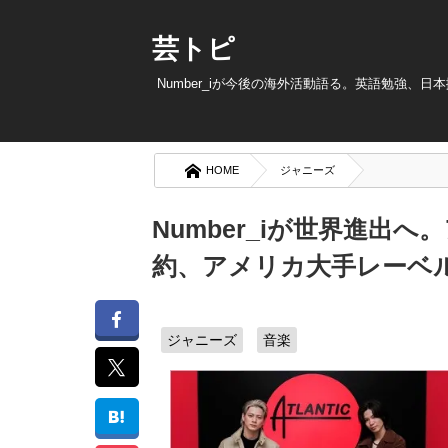
芸トピ
Number_iが今後の海外活動語る。英語勉強、日
HOME
ジャニーズ
Number_iが世界進出
約、アメリカ大手レーベ
ジャニーズ
音楽