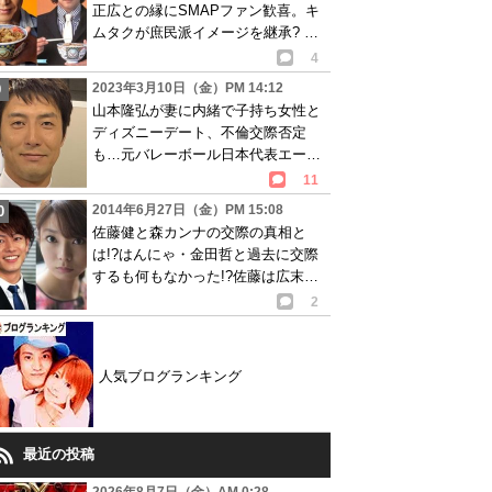
正広との縁にSMAPファン歓喜。キ
ムタクが庶民派イメージを継承? 動
画あり
4
2023年3月10日（金）PM 14:12
山本隆弘が妻に内緒で子持ち女性と
ディズニーデート、不倫交際否定
も…元バレーボール日本代表エース
に浮気疑惑
11
2014年6月27日（金）PM 15:08
佐藤健と森カンナの交際の真相と
は!?はんにゃ・金田哲と過去に交際
するも何もなかった!?佐藤は広末涼
子に未練タラタラ!?
2
人気ブログランキング
最近の投稿