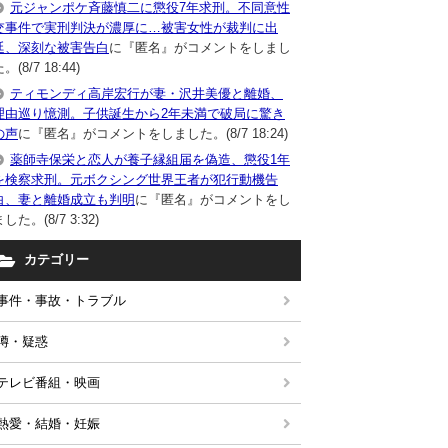
元ジャンポケ斉藤慎二に懲役7年求刑。不同意性
交事件で実刑判決が濃厚に…被害女性が裁判に出
廷、深刻な被害告白
に『匿名』がコメントをしまし
。(8/7 18:44)
ティモンディ高岸宏行が妻・沢井美優と離婚、
理由巡り憶測。子供誕生から2年未満で破局に驚き
の声
に『匿名』がコメントをしました。(8/7 18:24)
薬師寺保栄と恋人が養子縁組届を偽造、懲役1年
を検察求刑。元ボクシング世界王者が犯行動機告
白、妻と離婚成立も判明
に『匿名』がコメントをし
した。(8/7 3:32)
カテゴリー
事件・事故・トラブル
噂・疑惑
テレビ番組・映画
熱愛・結婚・妊娠