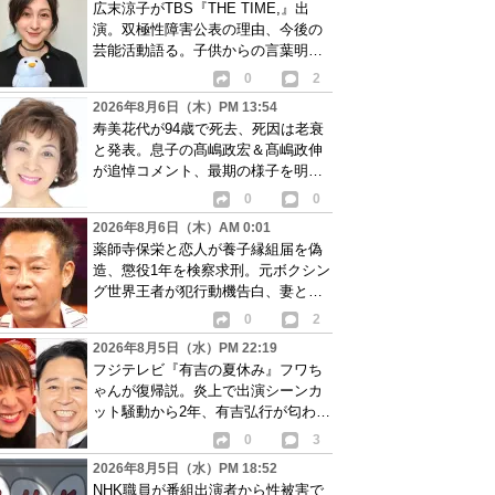
広末涼子がTBS『THE TIME,』出
演。双極性障害公表の理由、今後の
芸能活動語る。子供からの言葉明か
し批判も…
0
2
2026年8月6日（木）PM 13:54
寿美花代が94歳で死去、死因は老衰
と発表。息子の髙嶋政宏＆髙嶋政伸
が追悼コメント、最期の様子を明か
す
0
0
2026年8月6日（木）AM 0:01
薬師寺保栄と恋人が養子縁組届を偽
造、懲役1年を検察求刑。元ボクシン
グ世界王者が犯行動機告白、妻と離
婚成立も判明
0
2
2026年8月5日（水）PM 22:19
フジテレビ『有吉の夏休み』フワち
ゃんが復帰説。炎上で出演シーンカ
ット騒動から2年、有吉弘行が匂わせ
か
0
3
2026年8月5日（水）PM 18:52
NHK職員が番組出演者から性被害で