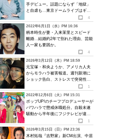
手デビュー。話題にならず「地獄」
と自虐も…東京ドームライブはギネ
ス世界記録に
4
2022年6月1日（水）PM 16:36
柄本時生が妻・入来茉里とスピード
離婚…結婚約2年で別れた理由、芸能
人一家も要因か。
4
2026年3月12日（木）PM 18:59
元宝塚・和央ようか、アメリカ人夫
からモラハラ被害報道。週刊新潮に
ショック告白、ストレスで突発性難
聴発症か
1
2022年12月6日（火）PM 15:31
ポップUP!のチーフプロデューサーが
パワハラで懲戒休職処分。自殺未遂
騒動から半年後にフジテレビが違反
行為認める
1
2026年3月15日（日）PM 23:36
木村拓哉『吉野家』新CM出演、中居