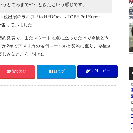
いうところまでやっときたという感じです」
演のライブ『to HEROes ～TOBE 3rd Super
予告していました。
契約発表で、まだスタート地点に立っただけで今後どう
ずか2年でアメリカの名門レーベルと契約に至り、今後さ
楽しみなところですね。
URLコピー
後で読む
はてブ
た
た