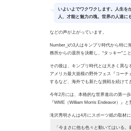
いよいよでワクワクします。人生を
人、才能と魅力の塊。世界の人達に
などの声が上がっています。
Number_iの3人はキンプリ時代から
務所からの退所を決断し、“タッキー”こ
その後は、キンプリ時代とは大きく異な
アメリカ最大規模の野外フェス『コーチェラ・フ
するなど、海外でも新たな挑戦を続けて
今年2月には、本格的な世界進出の第一
『WME（William Morris Endeavo
滝沢秀明さんは4月にスポーツ紙の取材
「今まさに他も色々と動いてはいる。