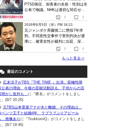
PTSD発症、加害者の名前・性別は非
公表で物議。NHKは適切な対応せず
謝罪
0
3
2026年8月5日（水）PM 16:21
元ジャンポケ斉藤慎二に懲役7年求
刑。不同意性交事件で実刑判決が濃
厚に…被害女性が裁判に出廷、深刻
な被害告白
0
4
もっと見る
⇒
最近のコメント
広末涼子がTBS『THE TIME,』出演。双極性障
害公表の理由、今後の芸能活動語る。子供からの言
葉明かし批判も…
に『匿名』がコメントをしまし
。(8/7 20:20)
元TBS山本里菜アナが夫と離婚、その理由は…
赤ベンツ王子と結婚4年、ラブラブぶりアピール
も…画像あり
に『TsukkomiQ』がコメントをしまし
。(8/7 18:46)