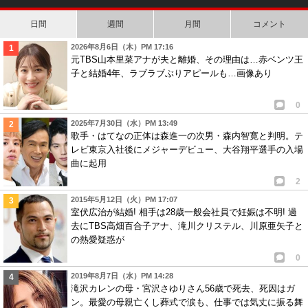
日間
週間
月間
コメント
2026年8月6日（木）PM 17:16
元TBS山本里菜アナが夫と離婚、その理由は…赤ベンツ王
子と結婚4年、ラブラブぶりアピールも…画像あり
0
2025年7月30日（水）PM 13:49
歌手・はてなの正体は森進一の次男・森内智寛と判明。テ
レビ東京入社後にメジャーデビュー、大谷翔平選手の入場
曲に起用
2
2015年5月12日（火）PM 17:07
室伏広治が結婚! 相手は28歳一般会社員で妊娠は不明! 過
去にTBS高畑百合子アナ、滝川クリステル、川原亜矢子と
の熱愛疑惑が
0
2019年8月7日（水）PM 14:28
滝沢カレンの母・宮沢さゆりさん56歳で死去、死因はガ
ン。最愛の母親亡くし葬式で涙も、仕事では気丈に振る舞