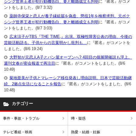
シング世界王者が犯行動機告白、妻と離婚成立も判明
に『匿名』がコメ
ントをしました。(8/7 3:32)
薬師寺保栄と恋人が養子縁組届を偽造、懲役1年を検察求刑。元ボク
シング世界王者が犯行動機告白、妻と離婚成立も判明
に『匿名』がコメ
ントをしました。(8/7 3:03)
広末涼子がTBS『THE TIME,』出演。双極性障害公表の理由、今後の
芸能活動語る。子供からの言葉明かし批判も…
に『匿名』がコメントを
しました。(8/6 19:24)
大野智が元恋人A子とパン屋オープンへ? 4回目の個展開催説も浮上。
週刊文春が密会報道で再注目
に『匿名』がコメントをしました。(8/6
10:49)
菊地亜美が子供とマレーシア移住発表し理由説明。日本で芸能活動継
続、2拠点生活になることを報告
に『匿名』がコメントをしました。(8/6
10:48)
カテゴリー
事件・事故・トラブル
噂・疑惑
テレビ番組・映画
熱愛・結婚・妊娠