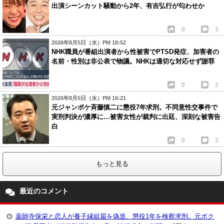
出演シーンカット騒動から2年、有吉弘行が匂わせか
0
3
2026年8月5日（水）PM 18:52
NHK職員が番組出演者から性被害でPTSD発症、加害者の
名前・性別は非公表で物議。NHKは適切な対応せず謝罪
0
3
2026年8月5日（水）PM 16:21
元ジャンポケ斉藤慎二に懲役7年求刑。不同意性交事件で
実刑判決が濃厚に…被害女性が裁判に出廷、深刻な被害告
白
0
3
もっと見る
最近のコメント
薬師寺保栄と恋人が養子縁組届を偽造、懲役1年を検察求刑。元ボク