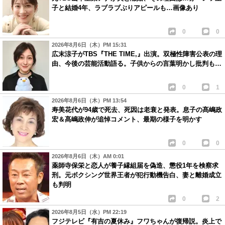
子と結婚4年、ラブラブぶりアピールも…画像あり
0
0
2026年8月6日（木）PM 15:31
広末涼子がTBS『THE TIME,』出演。双極性障害公表の理
由、今後の芸能活動語る。子供からの言葉明かし批判も…
0
1
2026年8月6日（木）PM 13:54
寿美花代が94歳で死去、死因は老衰と発表。息子の髙嶋政
宏＆髙嶋政伸が追悼コメント、最期の様子を明かす
0
0
2026年8月6日（木）AM 0:01
薬師寺保栄と恋人が養子縁組届を偽造、懲役1年を検察求
刑。元ボクシング世界王者が犯行動機告白、妻と離婚成立
も判明
0
2
2026年8月5日（水）PM 22:19
フジテレビ『有吉の夏休み』フワちゃんが復帰説。炎上で