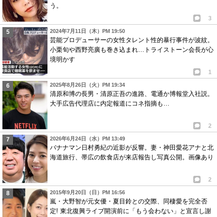
う。
3
2024年7月11日（木）PM 19:50
芸能プロデューサーの女性タレント性的暴行事件が波紋。
小栗旬や西野亮廣も巻き込まれ…トライストーン会長が心
境明かす
1
2025年8月26日（火）PM 19:34
清原和博の長男・清原正吾の進路、電通か博報堂入社説。
大手広告代理店に内定報道にコネ指摘も…
2
2026年6月24日（水）PM 13:49
バナナマン日村勇紀の近影が反響。妻・神田愛花アナと北
海道旅行、帯広の飲食店が来店報告し写真公開。画像あり
2
2015年9月20日（日）PM 16:56
嵐・大野智が元女優・夏目鈴との交際、同棲愛を完全否
定! 東北復興ライブ開演前に「もう会わない」と宣言し謝