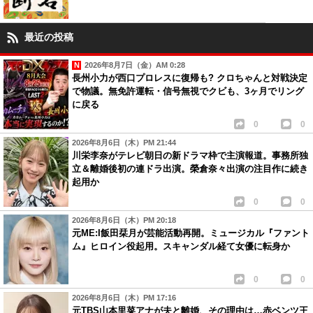
最近の投稿
2026年8月7日（金）AM 0:28
長州小力が西口プロレスに復帰も? クロちゃんと対戦決定
で物議。無免許運転・信号無視でクビも、3ヶ月でリング
に戻る
0
0
2026年8月6日（木）PM 21:44
川栄李奈がテレビ朝日の新ドラマ枠で主演報道。事務所独
立＆離婚後初の連ドラ出演。榮倉奈々出演の注目作に続き
起用か
0
0
2026年8月6日（木）PM 20:18
元ME:I飯田栞月が芸能活動再開。ミュージカル『ファント
ム』ヒロイン役起用。スキャンダル経て女優に転身か
0
0
2026年8月6日（木）PM 17:16
元TBS山本里菜アナが夫と離婚、その理由は…赤ベンツ王