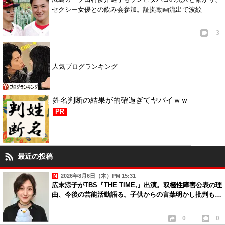
セクシー女優との飲み会参加。証拠動画流出で波紋
3
人気ブログランキング
姓名判断の結果が的確過ぎてヤバイｗｗ
PR
最近の投稿
2026年8月6日（木）PM 15:31
広末涼子がTBS『THE TIME,』出演。双極性障害公表の理
由、今後の芸能活動語る。子供からの言葉明かし批判も…
0
0