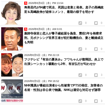
2026年8月6日（木）PM 13:54
寿美花代が94歳で死去、死因は老衰と発表。息子の髙嶋政
宏＆髙嶋政伸が追悼コメント、最期の様子を明かす
0
0
2026年8月6日（木）AM 0:01
薬師寺保栄と恋人が養子縁組届を偽造、懲役1年を検察求
刑。元ボクシング世界王者が犯行動機告白、妻と離婚成立
も判明
0
0
2026年8月5日（水）PM 22:19
フジテレビ『有吉の夏休み』フワちゃんが復帰説。炎上で
出演シーンカット騒動から2年、有吉弘行が匂わせか
0
3
2026年8月5日（水）PM 18:52
NHK職員が番組出演者から性被害でPTSD発症、加害者の
名前・性別は非公表で物議。NHKは適切な対応せず謝罪
0
3