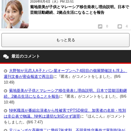
2026年8月4日（火）PM 22:51
菊地亜美が子供とマレーシア移住発表し理由説明。日本で
芸能活動継続、2拠点生活になることを報告
0
4
もっと見る
最近のコメント
大野智が元恋人A子とパン屋オープンへ? 4回目の個展開催説も浮上。
週刊文春が密会報道で再注目
に『匿名』がコメントをしました。(8/6
10:49)
菊地亜美が子供とマレーシア移住発表し理由説明。日本で芸能活動継
続、2拠点生活になることを報告
に『匿名』がコメントをしました。(8/6
10:48)
NHK職員が番組出演者から性被害でPTSD発症、加害者の名前・性別
は非公表で物議。NHKは適切な対応せず謝罪
に『ほんこん』がコメント
をしました。(8/6 7:47)
元ジャンポケ斉藤慎二に懲役7年求刑。不同意性交事件で実刑判決が