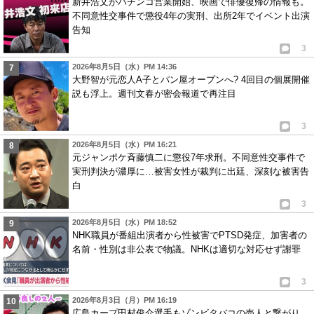
新井浩文がパチンコ営業開始、映画で俳優復帰の情報も。
不同意性交事件で懲役4年の実刑、出所2年でイベント出演
告知
3
2026年8月5日（水）PM 14:36
大野智が元恋人A子とパン屋オープンへ? 4回目の個展開催
説も浮上。週刊文春が密会報道で再注目
3
2026年8月5日（水）PM 16:21
元ジャンポケ斉藤慎二に懲役7年求刑。不同意性交事件で
実刑判決が濃厚に…被害女性が裁判に出廷、深刻な被害告
白
3
2026年8月5日（水）PM 18:52
NHK職員が番組出演者から性被害でPTSD発症、加害者の
名前・性別は非公表で物議。NHKは適切な対応せず謝罪
3
2026年8月3日（月）PM 16:19
広島カープ田村俊介選手もゾンビタバコの売人と繋がり、