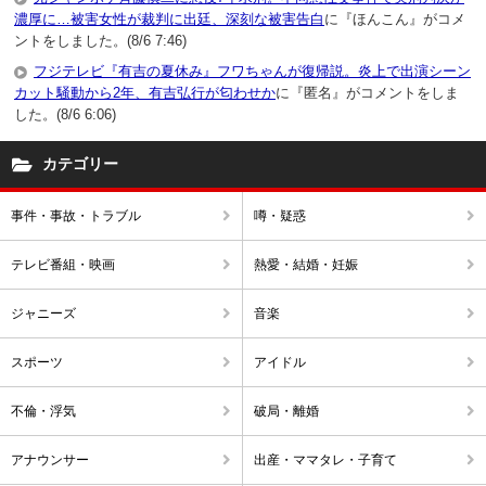
濃厚に…被害女性が裁判に出廷、深刻な被害告白
に『ほんこん』がコメ
ントをしました。(8/6 7:46)
フジテレビ『有吉の夏休み』フワちゃんが復帰説。炎上で出演シーン
カット騒動から2年、有吉弘行が匂わせか
に『匿名』がコメントをしま
した。(8/6 6:06)
カテゴリー
事件・事故・トラブル
噂・疑惑
テレビ番組・映画
熱愛・結婚・妊娠
ジャニーズ
音楽
スポーツ
アイドル
不倫・浮気
破局・離婚
アナウンサー
出産・ママタレ・子育て