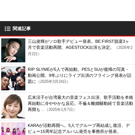
関連記事
三山凌輝がソロ歌手デビュー発表。BE:FIRST脱退3ヶ
月で音楽活動再開、AGESTOCK出演も決定。
（2026年2
月2日）
RIP SLYMEが5人で再始動。PESとSUが復帰の写真・
動画公開。9年ぶりにライブ出演のフライング発表が話
題に
（2025年3月24日）
広末涼子が台湾最大の音楽フェス出演、歌手活動を本格
再始動に冷ややかな反応。不倫＆離婚騒動経て音楽活動
再開も…
（2025年1月7日）
KARAが活動再開へ。5人でグループ再結成し復活、デ
ビュー15周年記念アルバム発売を事務所が発表。