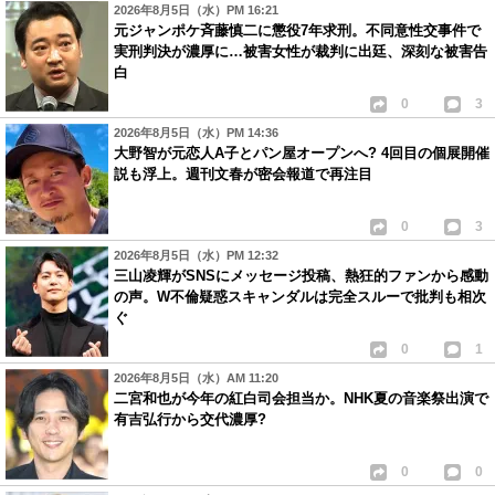
2026年8月5日（水）PM 16:21
元ジャンポケ斉藤慎二に懲役7年求刑。不同意性交事件で
実刑判決が濃厚に…被害女性が裁判に出廷、深刻な被害告
白
0
3
2026年8月5日（水）PM 14:36
大野智が元恋人A子とパン屋オープンへ? 4回目の個展開催
説も浮上。週刊文春が密会報道で再注目
0
3
2026年8月5日（水）PM 12:32
三山凌輝がSNSにメッセージ投稿、熱狂的ファンから感動
の声。W不倫疑惑スキャンダルは完全スルーで批判も相次
ぐ
0
1
2026年8月5日（水）AM 11:20
二宮和也が今年の紅白司会担当か。NHK夏の音楽祭出演で
有吉弘行から交代濃厚?
0
0