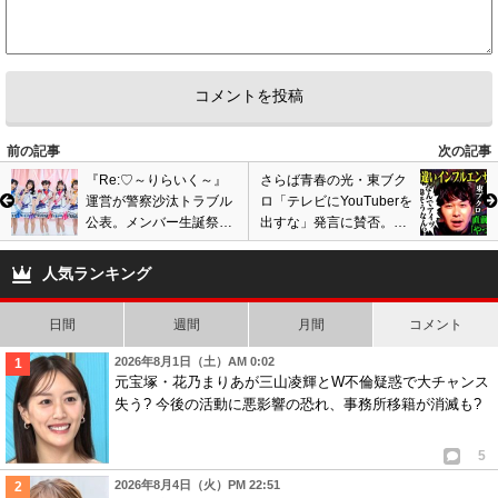
前の記事
次の記事
『Re:♡～りらいく～』
さらば青春の光・東ブク
運営が警察沙汰トラブル
ロ「テレビにYouTuberを
公表。メンバー生誕祭で
出すな」発言に賛否。イ
ぬいぐるみの中からGPS
ンフルエンサーの言動に
発見で騒動に
芸人が不満爆発
人気ランキング
日間
週間
月間
コメント
2026年8月1日（土）AM 0:02
元宝塚・花乃まりあが三山凌輝とW不倫疑惑で大チャンス
失う? 今後の活動に悪影響の恐れ、事務所移籍が消滅も?
5
2026年8月4日（火）PM 22:51