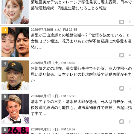
菊地亜美が子供とマレーシア移住発表し理由説明。日本で
芸能活動継続、2拠点生活になることを報告
4
2026年7月30日（木）PM 22:55
趣里が三山凌輝との離婚決断へ?「覚悟を決めている」と
女性セブン報道。花乃まりあとのW不倫疑惑に水谷豊も激
怒し…
4
2026年8月1日（土）PM 18:32
阿部慎之助の現在。長女暴行事件で不起訴、巨人復帰への
思い語り賛否。日本テレビの野球解説等で活動再開が有力
か
3
2026年8月2日（日）PM 15:58
清水アキラの三男・清水良太郎が急死、死因は自殺か。死
後数週間経過の可能性も。違法薬物事件で逮捕、再起目指
す中で…
3
2026年8月2日（日）PM 19:57