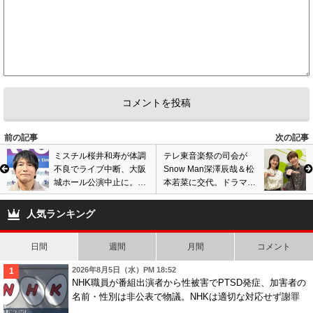
前の記事
次の記事
ミスチル桜井和寿が体調
テレ東音楽祭の司会が
不良でライブ中断、大阪
Snow Man深澤辰哉＆松
城ホール公演中止に。事
本若菜に交代。ドラマ
務所がトラブル謝罪、今
『わたしの宝物』共演コ
後の対応発表
ンビ復活に歓喜の声
人気ランキング
日間
週間
月間
コメント
2026年8月5日（水）PM 18:52
NHK職員が番組出演者から性被害でPTSD発症、加害者の
名前・性別は非公表で物議。NHKは適切な対応せず謝罪