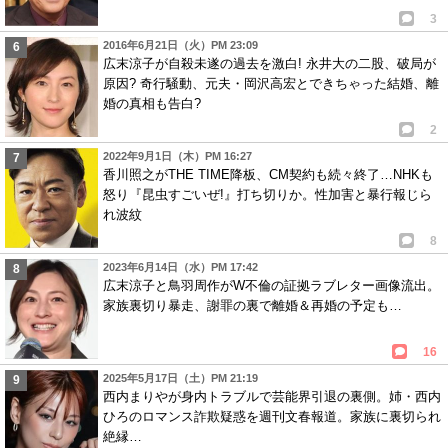
3
2016年6月21日（火）PM 23:09
広末涼子が自殺未遂の過去を激白! 永井大の二股、破局が
原因? 奇行騒動、元夫・岡沢高宏とできちゃった結婚、離
婚の真相も告白?
2
2022年9月1日（木）PM 16:27
香川照之がTHE TIME降板、CM契約も続々終了…NHKも
怒り『昆虫すごいぜ!』打ち切りか。性加害と暴行報じら
れ波紋
8
2023年6月14日（水）PM 17:42
広末涼子と鳥羽周作がW不倫の証拠ラブレター画像流出。
家族裏切り暴走、謝罪の裏で離婚＆再婚の予定も…
16
2025年5月17日（土）PM 21:19
西内まりやが身内トラブルで芸能界引退の裏側。姉・西内
ひろのロマンス詐欺疑惑を週刊文春報道。家族に裏切られ
絶縁…