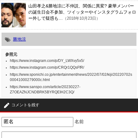
山田孝之&勝地涼に不仲説、関係に異変? 豪華メンバー
の誕生日会不参加、ツイッターやインスタグラムフォロ
ー外しで疑惑も…
（2018年10月23日）
勝地涼
参照元
https://www.instagram.com/p/DY_LWXvy5x5/
https://www.instagram.com/p/CRQr1QQsFfR/
https://www.sponichi.co.jp/entertainment/news/2022/07/02/kiji/20220702s
00041000279000c.html
https://www.sanspo.com/article/20230227-
Z7OEAZNJCNDBRK5BYRQEIH2C3Q/
コメントを残す
名前