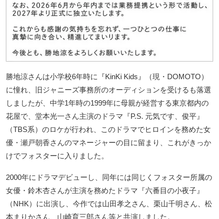
勝地涼さんは小学校6年時に『KinKi Kids』（現・DOMOTO）
に憧れ、旧ジャニーズ事務所のオーディションを受けるも落選
しましたが、中学1年時の1999年に母親が経営する東京都内の
花屋で、堂本光一さん主演のドラマ『P.S. 元気です、俊平』
（TBS系）のロケが行われ、このドラマでヒロインを務めた女
優・瀬戸朝香さんのマネージャーの目に留まり、これがきっか
けでフォスターに入りました。
2000年にドラマデビューし、同年には同じくフォスター所属の
女優・鈴木杏さんが主演を務めたドラマ『六番目の小夜子』
（NHK）に出演し、今作では山田孝之さん、栗山千明さん、松
本まりかさん、山崎育三郎さん等と共演しました。