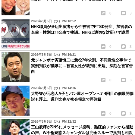
0
3
2026年8月5日（水）PM 18:52
NHK職員が番組出演者から性被害でPTSD発症、加害者の
名前・性別は非公表で物議。NHKは適切な対応せず謝罪
0
3
2026年8月5日（水）PM 16:21
元ジャンポケ斉藤慎二に懲役7年求刑。不同意性交事件で
実刑判決が濃厚に…被害女性が裁判に出廷、深刻な被害告
白
0
3
2026年8月5日（水）PM 14:36
大野智が元恋人A子とパン屋オープンへ? 4回目の個展開催
説も浮上。週刊文春が密会報道で再注目
0
3
2026年8月5日（水）PM 12:32
三山凌輝がSNSにメッセージ投稿、熱狂的ファンから感動
の声。W不倫疑惑スキャンダルは完全スルーで批判も相次