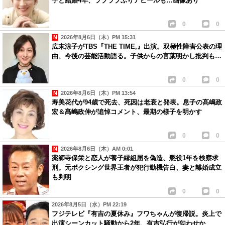
子と結婚4年、ラブラブぶりアピールも…画像あり
0
0
2026年8月6日（木）PM 15:31
広末涼子がTBS『THE TIME,』出演。双極性障害公表の理
由、今後の芸能活動語る。子供からの言葉明かし批判も…
0
0
2026年8月6日（木）PM 13:54
寿美花代が94歳で死去、死因は老衰と発表。息子の髙嶋政
宏＆髙嶋政伸が追悼コメント、最期の様子を明かす
0
0
2026年8月6日（木）AM 0:01
薬師寺保栄と恋人が養子縁組届を偽造、懲役1年を検察求
刑。元ボクシング世界王者が犯行動機告白、妻と離婚成立
も判明
0
0
2026年8月5日（水）PM 22:19
フジテレビ『有吉の夏休み』フワちゃんが復帰説。炎上で
出演シーンカット騒動から2年、有吉弘行が匂わせか