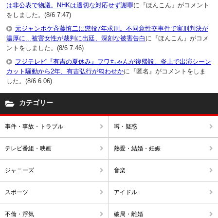
は非公表で物議。NHKは適切な対応せず謝罪
に『ほんこん』がコメント
をしました。(8/6 7:47)
元ジャンポケ斉藤慎二に懲役7年求刑。不同意性交事件で実刑判決が
濃厚に…被害女性が裁判に出廷、深刻な被害告白
に『ほんこん』がコメ
ントをしました。(8/6 7:46)
フジテレビ『有吉の夏休み』フワちゃんが復帰説。炎上で出演シーン
カット騒動から2年、有吉弘行が匂わせか
に『匿名』がコメントをしま
した。(8/6 6:06)
カテゴリー
事件・事故・トラブル
噂・疑惑
テレビ番組・映画
熱愛・結婚・妊娠
ジャニーズ
音楽
スポーツ
アイドル
不倫・浮気
破局・離婚