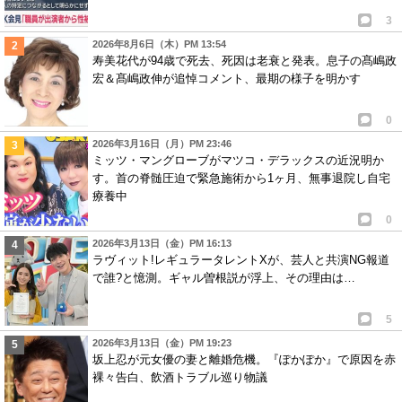
3
2026年8月6日（木）PM 13:54
寿美花代が94歳で死去、死因は老衰と発表。息子の髙嶋政
宏＆髙嶋政伸が追悼コメント、最期の様子を明かす
0
2026年3月16日（月）PM 23:46
ミッツ・マングローブがマツコ・デラックスの近況明か
す。首の脊髄圧迫で緊急施術から1ヶ月、無事退院し自宅
療養中
0
2026年3月13日（金）PM 16:13
ラヴィット!レギュラータレントXが、芸人と共演NG報道
で誰?と憶測。ギャル曽根説が浮上、その理由は…
5
2026年3月13日（金）PM 19:23
坂上忍が元女優の妻と離婚危機。『ぽかぽか』で原因を赤
裸々告白、飲酒トラブル巡り物議