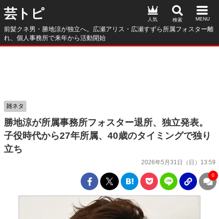
芸トピ
人気
前髪クネ男・勝地涼が独立へ。広瀬アリス・広瀬すずら所属フォスター離
れ、個人事務所で来年から活動開始
雑ネタ
勝地涼が所属事務所フォスター退所、独立発表。
子役時代から27年所属、40歳のタイミングで独り
立ち
2026年5月31日（日）13:59
0