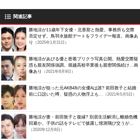
関連記事
勝地涼が11歳年下女優・北香那と熱愛。事務所も交際
否定せず。鳥羽水族館デートをフライデー報道。画像あ
り
（2025年1月31日）
勝地涼があびる優と密着プリクラ写真公開。熱愛交際疑
惑も親友関係強調。堀越高校卒業後も親密関係続け…画
像あり
（2021年8月9日）
勝地涼が狙った元AKB48の女優Aは誰? 前田敦子と結婚
前に口説いた噂、疑惑の人物浮上も…
（2021年5月5日）
勝地涼が妻・前田敦子と復縁? 別居生活解消し離婚危機
回避か。子供の話をテレビで披露し憶測飛び交うが…
（2020年12月8日）