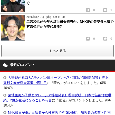
ぐ
0
1
2026年8月5日（水）AM 11:20
二宮和也が今年の紅白司会担当か。NHK夏の音楽祭出演で
有吉弘行から交代濃厚?
0
0
もっと見る
最近のコメント
大野智が元恋人A子とパン屋オープンへ? 4回目の個展開催説も浮上。
週刊文春が密会報道で再注目
に『匿名』がコメントをしました。(8/6
10:49)
菊地亜美が子供とマレーシア移住発表し理由説明。日本で芸能活動継
続、2拠点生活になることを報告
に『匿名』がコメントをしました。(8/6
10:48)
NHK職員が番組出演者から性被害でPTSD発症、加害者の名前・性別