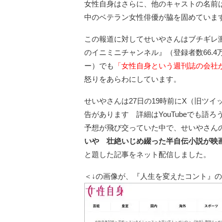
女性自身はさらに、他のキャストの名前
中のベテラン女性俳優が脇を固めていま
この報道に対してせいやさんはブチギレ激
のイニミニチャンネル』（登録者数66.
ー）でも
「女性自身という週刊誌の会社
怒りをあらわにしています。
せいやさんは27日の19時前にX（旧ツ
告があります 詳細はYouTubeでも
予想が飛び交っていた中で、せいやさん
いや 壮絶いじめ綴った半自伝小説が映画
と題した記事をネット配信しました。
＜↓の画像が、『人生を変えたコント』