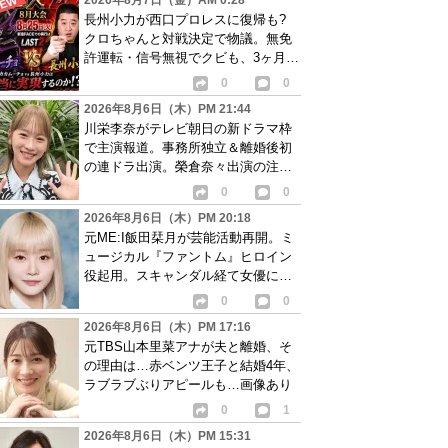
2026年8月7日（金）AM 0:28
長州小力が西口プロレスに復帰も?
クロちゃんと対戦決定で物議。無免
許運転・信号無視でクビも、3ヶ月で
リングに戻る
0
0
2026年8月6日（木）PM 21:44
川栄李奈がテレビ朝日の新ドラマ枠
で主演報道。事務所独立＆離婚後初
の連ドラ出演。榮倉奈々出演の注目
作に続き起用か
0
0
2026年8月6日（木）PM 20:18
元ME:I飯田栞月が芸能活動再開。ミ
ュージカル『ファントム』ヒロイン
役起用。スキャンダル経て女優に転
身か
0
0
2026年8月6日（木）PM 17:16
元TBS山本里菜アナが夫と離婚、そ
の理由は…赤ベンツ王子と結婚4年、
ラブラブぶりアピールも…画像あり
0
1
2026年8月6日（木）PM 15:31