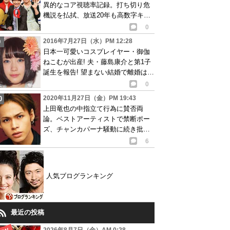
異的なコア視聴率記録。打ち切り危
機説を払拭、放送20年も高数字キー
プ
0
2016年7月27日（水）PM 12:28
日本一可愛いコスプレイヤー・御伽
ねこむが出産! 夫・藤島康介と第1子
誕生を報告! 望まない結婚で離婚は秒
読み状態?
0
2020年11月27日（金）PM 19:43
上田竜也の中指立て行為に賛否両
論。ベストアーティストで禁断ポー
ズ、チャンカパーナ騒動に続き批判
も殺到…動画あり
6
人気ブログランキング
最近の投稿