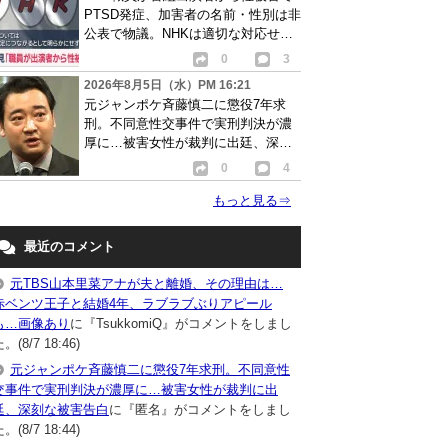
PTSD発症、加害者の名前・性別は非
公表で物議。NHKは適切な対応せず
謝罪
0
3
2026年8月5日（水）PM 16:21
元ジャンポケ斉藤慎二に懲役7年求
刑。不同意性交事件で実刑判決が濃
厚に…被害女性が裁判に出廷、深刻
な被害告白
0
4
もっと見る
⇒
最近のコメント
元TBS山本里菜アナが夫と離婚、その理由は…
赤ベンツ王子と結婚4年、ラブラブぶりアピール
も…画像あり
に『TsukkomiQ』がコメントをしまし
。(8/7 18:46)
元ジャンポケ斉藤慎二に懲役7年求刑。不同意性
交事件で実刑判決が濃厚に…被害女性が裁判に出
廷、深刻な被害告白
に『匿名』がコメントをしまし
。(8/7 18:44)