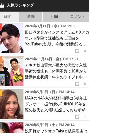
人気ランキング
日間
週間
月間
コメント
2026年3月11日（水）PM 19:30
田口淳之介がインスタグラムとXアカ
ウント削除で逮捕説も…理由を
YouTubeで説明、今後の活動語るも
物議
4
2025年11月14日（金）PM 17:21
アキナ秋山賢太が重大な病気で入院
手術の憶測も…体調不良で10月から
活動休止状態、年末のライブも中止
で心配の声
0
2016年5月8日（日）PM 14:14
MAXのNANAが結婚! 相手は6歳年上
ダンサー・振付師のCHINO! 15年交
際の彼氏と入籍! 妊娠しておらず挙
式・披露宴は未定
1
2020年5月9日（土）PM 20:14
浅田舞がワンオクTakaと破局理由は