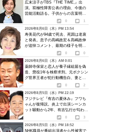
広末涼子がTBS『THE TIME,』出
演。双極性障害公表の理由、今後の
芸能活動語る。子供からの言葉明か
し批判も…
0
1
2026年8月6日（木）PM 13:54
寿美花代が94歳で死去、死因は老衰
と発表。息子の髙嶋政宏＆髙嶋政伸
が追悼コメント、最期の様子を明か
す
0
0
2026年8月6日（木）AM 0:01
薬師寺保栄と恋人が養子縁組届を偽
造、懲役1年を検察求刑。元ボクシン
グ世界王者が犯行動機告白、妻と離
婚成立も判明
0
2
2026年8月5日（水）PM 22:19
フジテレビ『有吉の夏休み』フワち
ゃんが復帰説。炎上で出演シーンカ
ット騒動から2年、有吉弘行が匂わせ
か
0
3
2026年8月5日（水）PM 18:52
NHK職員が番組出演者から性被害で