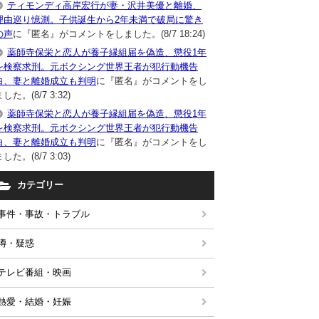
ティモンディ高岸宏行が妻・沢井美優と離婚、
理由巡り憶測。子供誕生から2年未満で破局に驚き
の声
に『匿名』がコメントをしました。(8/7 18:24)
薬師寺保栄と恋人が養子縁組届を偽造、懲役1年
を検察求刑。元ボクシング世界王者が犯行動機告
白、妻と離婚成立も判明
に『匿名』がコメントをし
した。(8/7 3:32)
薬師寺保栄と恋人が養子縁組届を偽造、懲役1年
を検察求刑。元ボクシング世界王者が犯行動機告
白、妻と離婚成立も判明
に『匿名』がコメントをし
した。(8/7 3:03)
カテゴリー
事件・事故・トラブル
噂・疑惑
テレビ番組・映画
熱愛・結婚・妊娠