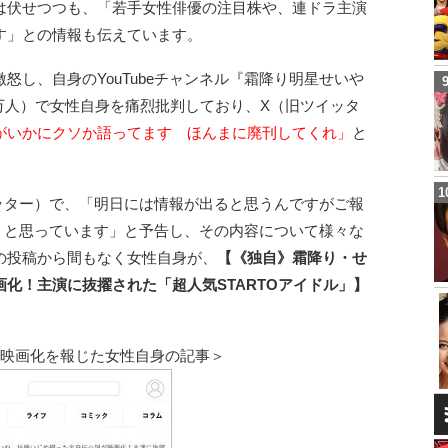
は伏せつつも、「若手女性俳優の注目株や、連ドラ主演
す」との情報も伝えています。
怒し、自身のYouTubeチャンネル『霜降り明星せいや
4万人）で女性自身を痛烈批判しており、X（旧ツイッタ
がいかにクソか語ってます ほんまに廃刊してくれ」
と
イッター）で、「明日には情報が出ると思うんですがご報
語ろうと思っています」と予告し、その内容について様々な
の投稿から間もなく女性自身が、
【《独自》霜降り・せ
化！主演に抜擢された「超人気STARTOアイドル」】
の映画化を報じた女性自身の記事＞