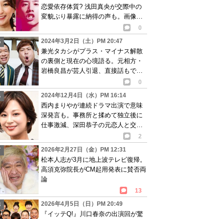
恋愛依存体質? 浅田真央が交際中の
変貌ぶり暴露に納得の声も。画像あ
り
0
2024年3月2日（土）PM 20:47
兼光タカシがプラス・マイナス解散
の裏側と現在の心境語る。元相方・
岩橋良昌が芸人引退、直接話もでき
ず…
0
2024年12月4日（水）PM 16:14
西内まりやが連続ドラマ出演で意味
深発言も。事務所と揉めて独立後に
仕事激減、深田恭子の元恋人と交際
も即破局し…
2
2026年2月27日（金）PM 12:31
松本人志が3月に地上波テレビ復帰。
高須克弥院長がCM起用発表に賛否両
論
13
2026年4月5日（日）PM 20:49
『イッテQ!』川口春奈の出演回が驚