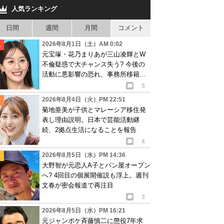
人気ランキング
日間
週間
月間
コメント
2026年8月1日（土）AM 0:02
元宝塚・花乃まりあが三山凌輝とW
不倫疑惑で大チャンス失う? 今後の
活動に悪影響の恐れ、事務所移籍が
消滅も?
5
2026年8月4日（火）PM 22:51
菊地亜美が子供とマレーシア移住発
表し理由説明。日本で芸能活動継
続、2拠点生活になることを報告
4
2026年8月5日（水）PM 14:36
大野智が元恋人A子とパン屋オープン
へ? 4回目の個展開催説も浮上。週刊
文春が密会報道で再注目
3
2026年8月5日（水）PM 16:21
元ジャンポケ斉藤慎二に懲役7年求