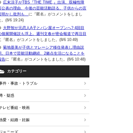
広末涼子がTBS『THE TIME,』出演。双極性障
害公表の理由、今後の芸能活動語る。子供からの言
葉明かし批判も…
に『匿名』がコメントをしまし
。(8/6 19:24)
大野智が元恋人A子とパン屋オープンへ? 4回目
の個展開催説も浮上。週刊文春が密会報道で再注目
に『匿名』がコメントをしました。(8/6 10:49)
菊地亜美が子供とマレーシア移住発表し理由説
明。日本で芸能活動継続、2拠点生活になることを
報告
に『匿名』がコメントをしました。(8/6 10:48)
カテゴリー
事件・事故・トラブル
噂・疑惑
テレビ番組・映画
熱愛・結婚・妊娠
ジャニーズ