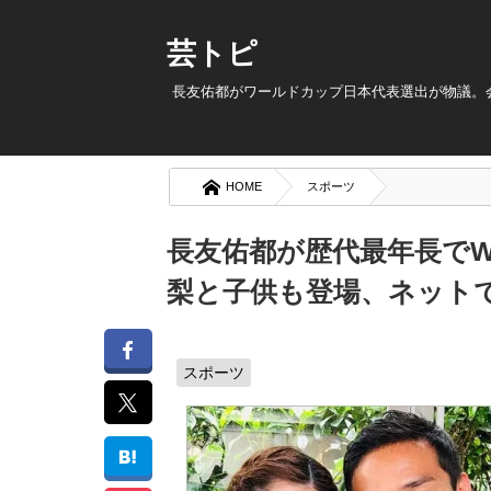
芸トピ
長友佑都がワールドカップ日本代表選出が物議。
HOME
スポーツ
長友佑都が歴代最年長で
梨と子供も登場、ネット
スポーツ