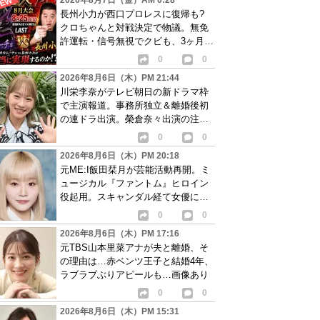
2026年8月7日（金）AM 0:28
長州小力が西口プロレスに復帰も?
クロちゃんと対戦決定で物議。無免
許運転・信号無視でクビも、3ヶ月で
リングに戻る
0
0
2026年8月6日（木）PM 21:44
川栄李奈がテレビ朝日の新ドラマ枠
で主演報道。事務所独立＆離婚後初
の連ドラ出演。榮倉奈々出演の注目
作に続き起用か
0
0
2026年8月6日（木）PM 20:18
元ME:I飯田栞月が芸能活動再開。ミ
ュージカル『ファントム』ヒロイン
役起用。スキャンダル経て女優に転
身か
0
0
2026年8月6日（木）PM 17:16
元TBS山本里菜アナが夫と離婚、そ
の理由は…赤ベンツ王子と結婚4年、
ラブラブぶりアピールも…画像あり
0
0
2026年8月6日（木）PM 15:31