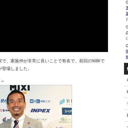
た
家で、家族仲が非常に良いことで有名で、前回のW杯で
が登場しました。
真＞