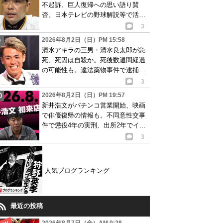
不起訴、巨人復帰への思い語り賛
否。日本テレビの野球解説等で活動
再開が有力か
3
2026年8月2日（日）PM 15:58
清水アキラの三男・清水良太郎が急
死、死因は自殺か。死後数週間経過
の可能性も。違法薬物事件で逮捕、
再起目指す中で…
3
2026年8月2日（日）PM 19:57
新井浩文がパチンコ営業開始、映画
で俳優復帰の情報も。不同意性交事
件で懲役4年の実刑、出所2年でイベ
ント出演告知
3
人気ブログランキング
最近の投稿