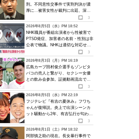
刑。不同意性交事件で実刑判決が濃
厚に…被害女性が裁判に出廷、深刻
な被害告白
3
2026年8月5日（水）PM 18:52
NHK職員が番組出演者から性被害で
PTSD発症、加害者の名前・性別は非
公表で物議。NHKは適切な対応せず
謝罪
3
2026年8月3日（月）PM 16:19
広島カープ田村俊介選手もゾンビタ
バコの売人と繋がり、セクシー女優
との飲み会参加。証拠動画流出で波
紋
3
2026年8月5日（水）PM 22:19
フジテレビ『有吉の夏休み』フワち
ゃんが復帰説。炎上で出演シーンカ
ット騒動から2年、有吉弘行が匂わせ
か
3
2026年8月1日（土）PM 18:32
阿部慎之助の現在。長女暴行事件で