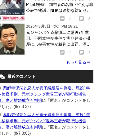
PTSD発症、加害者の名前・性別は非
公表で物議。NHKは適切な対応せず
謝罪
0
3
2026年8月5日（水）PM 16:21
元ジャンポケ斉藤慎二に懲役7年求
刑。不同意性交事件で実刑判決が濃
厚に…被害女性が裁判に出廷、深刻
な被害告白
0
3
もっと見る
⇒
最近のコメント
薬師寺保栄と恋人が養子縁組届を偽造、懲役1年
を検察求刑。元ボクシング世界王者が犯行動機告
白、妻と離婚成立も判明
に『匿名』がコメントをし
した。(8/7 3:32)
薬師寺保栄と恋人が養子縁組届を偽造、懲役1年
を検察求刑。元ボクシング世界王者が犯行動機告
白、妻と離婚成立も判明
に『匿名』がコメントをし
した。(8/7 3:03)