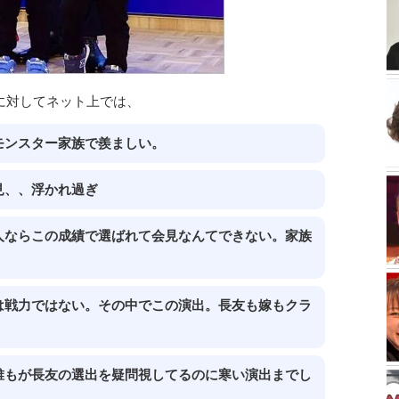
に対してネット上では、
モンスター家族で羨ましい。
見、、浮かれ過ぎ
人ならこの成績で選ばれて会見なんてできない。家族
は戦力ではない。その中でこの演出。長友も嫁もクラ
誰もが長友の選出を疑問視してるのに寒い演出までし