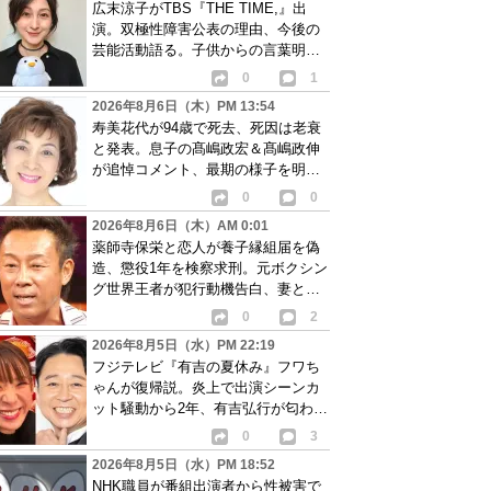
広末涼子がTBS『THE TIME,』出
演。双極性障害公表の理由、今後の
芸能活動語る。子供からの言葉明か
し批判も…
0
1
2026年8月6日（木）PM 13:54
寿美花代が94歳で死去、死因は老衰
と発表。息子の髙嶋政宏＆髙嶋政伸
が追悼コメント、最期の様子を明か
す
0
0
2026年8月6日（木）AM 0:01
薬師寺保栄と恋人が養子縁組届を偽
造、懲役1年を検察求刑。元ボクシン
グ世界王者が犯行動機告白、妻と離
婚成立も判明
0
2
2026年8月5日（水）PM 22:19
フジテレビ『有吉の夏休み』フワち
ゃんが復帰説。炎上で出演シーンカ
ット騒動から2年、有吉弘行が匂わせ
か
0
3
2026年8月5日（水）PM 18:52
NHK職員が番組出演者から性被害で