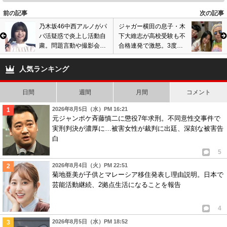
7
0
前の記事
次の記事
乃木坂46中西アルノがパ
ジャガー横田の息子・木
6
匿名
ID:ZjJkYTQwMG
( 2022年7月21日 11:46 PM )
パ活疑惑で炎上し活動自
下大維志が高校受験も不
撮る人どうなんでしょうか？
粛。問題言動や撮影会モ
合格連発で激怒。3度目
頭おかしんですかね？
デル活動は事実、本人が
も失敗にクソ学校、脳無
謝罪コメント発表
し教師と罵る…
恋愛に制限かけた方がいい！！
人気ランキング
2
0
日間
週間
月間
コメント
2026年8月5日（水）PM 16:21
元ジャンポケ斉藤慎二に懲役7年求刑。不同意性交事件で
実刑判決が濃厚に…被害女性が裁判に出廷、深刻な被害告
白
5
2026年8月4日（火）PM 22:51
菊地亜美が子供とマレーシア移住発表し理由説明。日本で
芸能活動継続、2拠点生活になることを報告
4
2026年8月5日（水）PM 18:52