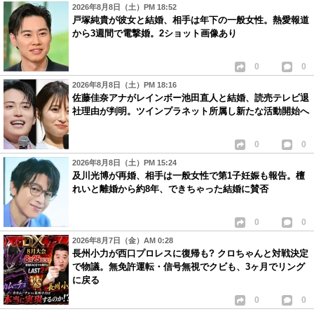
2026年8月8日（土）PM 18:52
戸塚純貴が彼女と結婚、相手は年下の一般女性。熱愛報道
から3週間で電撃婚。2ショット画像あり
0
0
2026年8月8日（土）PM 18:16
佐藤佳奈アナがレインボー池田直人と結婚、読売テレビ退
社理由が判明。ツインプラネット所属し新たな活動開始へ
0
0
2026年8月8日（土）PM 15:24
及川光博が再婚、相手は一般女性で第1子妊娠も報告。檀
れいと離婚から約8年、できちゃった結婚に賛否
0
0
2026年8月7日（金）AM 0:28
長州小力が西口プロレスに復帰も? クロちゃんと対戦決定
で物議。無免許運転・信号無視でクビも、3ヶ月でリング
に戻る
0
0