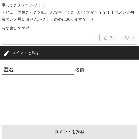
事してたんですか？！！
デビュー間近だったのにこんな事して楽しいですか？？？！！他メンが可
哀想だと思いませんか？！人の心はありますか！？
って書いてて草
13
5
3
匿名
ID:YzdiNTNiNG
( 2022年3月4日 8:10 PM )
コメントを残す
二宮さんときも似たようなこと言って狂乱してたよな。自分たちだけのも
のって泣きわめくんだから毒親みたい。
名前
13
1
4
匿名
ID:NDQ0N2I2ZW
( 2022年3月4日 10:49 PM )
宮近だけでいいわ
0
6
5
匿名
ID:ZTlkNTU5Mj
( 2022年3月7日 4:30 PM )
恋愛は自由だしデビューかかっているのに流出させるのは他のメンバーに
も迷惑なのでやめてください😅あと盗撮はダメです