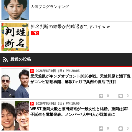
人気ブログランキング
姓名判断の結果が的確過ぎてヤバイｗｗ
PR
最近の投稿
2026年8月9日（日）PM 20:05
元天竺鼠がキングオブコント2026参戦。天竺川原と瀬下豊
がコンビ活動再開、解散7ヶ月で異例の復活で注目
0
0
2026年8月9日（日）PM 19:05
WEST.重岡大毅と濵田崇裕が一般女性と結婚。重岡は第1
子誕生も電撃発表。メンバー7人中4人が既婚者に
0
0