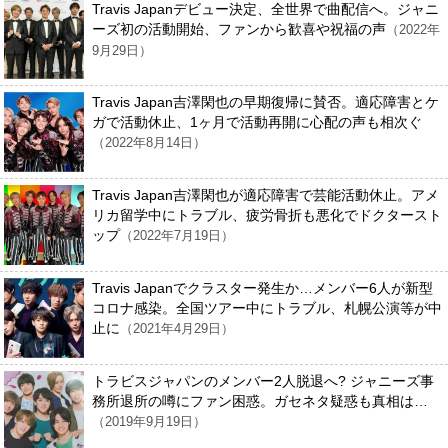
Travis Japanデビュー決定、全世界で曲配信へ。ジャニ
ーズ初の活動開始、ファンから歓喜や祝福の声
（2022年
9月29日）
Travis Japan吉澤閑也の早期復帰に賛否。適応障害とケ
ガで活動休止、1ヶ月で活動再開に心配の声も相次ぐ
（2022年8月14日）
Travis Japan吉澤閑也が適応障害で芸能活動休止。アメ
リカ留学中にトラブル、疲労骨折も悪化でドクタースト
ップ
（2022年7月19日）
Travis Japanでクラスター発生か…メンバー6人が新型
コロナ感染。全国ツアー中にトラブル、札幌公演等が中
止に
（2021年4月29日）
トラビスジャパンのメンバー2人脱退へ? ジャニーズ事
務所退所の噂にファン困惑。ガセネタ疑惑も真相は…
（2019年9月19日）