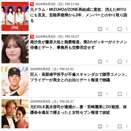
2026年8月9日（日）PM 17:56
元ドラム・MIZUHOがZONE再結成に意欲、消えたMIYU
にも言及。芸能界復帰から2年、メンバーとのやり取り語
る
0
0
2026年8月9日（日）PM 15:27
南沙良が藤原大祐と熱愛報道。第2のガッキーがイケメン
俳優とデート、事務所も交際否定せず
0
0
2026年8月8日（土）PM 22:41
巨人・高梨雄平投手が不倫スキャンダルで謝罪コメント。
フライデーが美女とのお泊りデート報道で物議
0
1
2026年8月8日（土）PM 20:27
元EXILE黒木啓司が逮捕か…妻・宮崎麗果にDV疑惑、保
護命令違反で捕まったと女性セブン報道で波紋
0
2