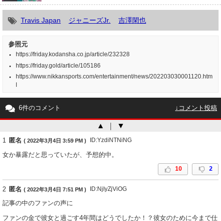
Travis Japan
ジャニーズJr.
吉澤閑也
参照元
https://friday.kodansha.co.jp/article/232328
https://friday.gold/article/105186
https://www.nikkansports.com/entertainment/news/202203030001120.htm
l
6件のコメント
↓コメント投稿
▲
｜
▼
1
匿名
ID:YzdiNTNiNG
( 2022年3月4日 3:59 PM )
女か暴露だと思っていたが、予想的中。
10
2
2
匿名
ID:NjIyZjViOG
( 2022年3月4日 7:51 PM )
記事の中のファンの声に
ファンの金で彼女と過ごす4年間はどうでしたか！？彼女のために今まで仕