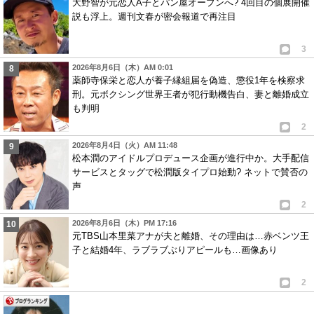
大野智が元恋人A子とパン屋オープンへ? 4回目の個展開催
説も浮上。週刊文春が密会報道で再注目
3
2026年8月6日（木）AM 0:01
薬師寺保栄と恋人が養子縁組届を偽造、懲役1年を検察求
刑。元ボクシング世界王者が犯行動機告白、妻と離婚成立
も判明
2
2026年8月4日（火）AM 11:48
松本潤のアイドルプロデュース企画が進行中か。大手配信
サービスとタッグで松潤版タイプロ始動? ネットで賛否の
声
2
2026年8月6日（木）PM 17:16
元TBS山本里菜アナが夫と離婚、その理由は…赤ベンツ王
子と結婚4年、ラブラブぶりアピールも…画像あり
2