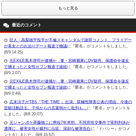
もっと見る
最近のコメント
巨人・高梨雄平投手が不倫スキャンダルで謝罪コメント。フライデー
が美女とのお泊りデート報道で物議
に『匿名』がコメントをしました。
(8/9 14:25)
元EXILE黒木啓司が逮捕か…妻・宮崎麗果にDV疑惑、保護命令違反
で捕まったと女性セブン報道で波紋
に『匿名』がコメントをしました。
(8/9 2:07)
元EXILE黒木啓司が逮捕か…妻・宮崎麗果にDV疑惑、保護命令違反
で捕まったと女性セブン報道で波紋
に『匿名』がコメントをしました。
(8/9 0:49)
広末涼子がTBS『THE TIME,』出演。双極性障害公表の理由、今後の
芸能活動語る。子供からの言葉明かし批判も…
に『匿名』がコメントを
しました。(8/8 20:07)
元ジャンポケ斉藤慎二に懲役7年求刑。不同意性交事件で実刑判決が
濃厚に…被害女性が裁判に出廷、深刻な被害告白
に『ドバシー』がコメ
ントをしました。(8/8 15:57)