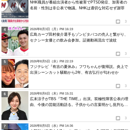
NHK職員が番組出演者から性被害でPTSD発症、加害者の
名前・性別は非公表で物議。NHKは適切な対応せず謝罪
3
2026年8月3日（月）PM 16:19
広島カープ田村俊介選手もゾンビタバコの売人と繋がり、
セクシー女優との飲み会参加。証拠動画流出で波紋
3
2026年8月5日（水）PM 22:19
フジテレビ『有吉の夏休み』フワちゃんが復帰説。炎上で
出演シーンカット騒動から2年、有吉弘行が匂わせか
3
2026年8月6日（木）PM 15:31
広末涼子がTBS『THE TIME,』出演。双極性障害公表の理
由、今後の芸能活動語る。子供からの言葉明かし批判も…
3
2026年8月5日（水）PM 14:36