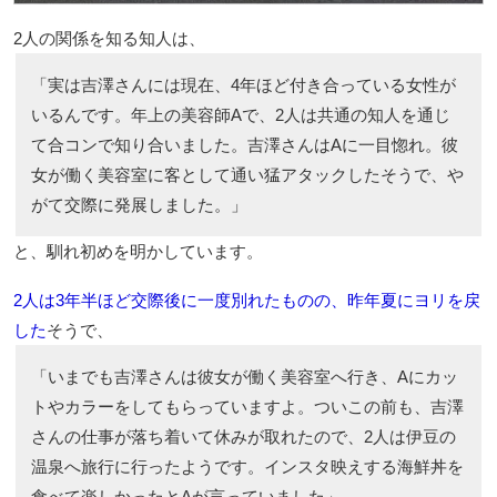
2人の関係を知る知人は、
「実は吉澤さんには現在、4年ほど付き合っている女性が
いるんです。年上の美容師Aで、2人は共通の知人を通じ
て合コンで知り合いました。吉澤さんはAに一目惚れ。彼
女が働く美容室に客として通い猛アタックしたそうで、や
がて交際に発展しました。」
と、馴れ初めを明かしています。
2人は3年半ほど交際後に一度別れたものの、昨年夏にヨリを戻
した
そうで、
「いまでも吉澤さんは彼女が働く美容室へ行き、Aにカッ
トやカラーをしてもらっていますよ。ついこの前も、吉澤
さんの仕事が落ち着いて休みが取れたので、2人は伊豆の
温泉へ旅行に行ったようです。インスタ映えする海鮮丼を
食べて楽しかったとAが言っていました」