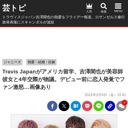
芸トピ
人気
トラヴィスジャパン吉澤閑也の熱愛をフライデー報道。ロサンゼルス修行
旅発表後にスキャンダルが波紋
ジャニーズ
熱愛・結婚・妊娠
Travis Japanがアメリカ留学、吉澤閑也が美容師
彼女と4年交際が物議。デビュー前に恋人発覚でフ
ァン激怒…画像あり
2022年3月4日（金）15:41
6