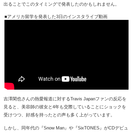
出ることでこのタイミングで発表したのかもしれません。
アメリカ留学を発表した3日のインスタライブ動画
吉澤閑也さんの熱愛報道に対するTravis Japanファンの反応を
見ると、美容師の彼女と4年も交際していることにショックを
受けつつ、好感を持ったとの声も多く上がっています。
しかし、同年代の『Snow Man』や『SixTONES』がCDデビュ