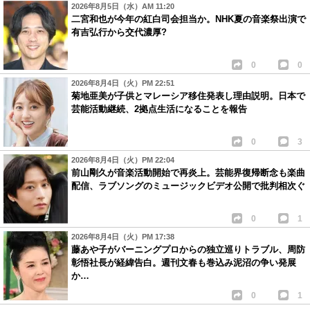
2026年8月5日（水）AM 11:20
二宮和也が今年の紅白司会担当か。NHK夏の音楽祭出演で
有吉弘行から交代濃厚?
0
0
2026年8月4日（火）PM 22:51
菊地亜美が子供とマレーシア移住発表し理由説明。日本で
芸能活動継続、2拠点生活になることを報告
0
3
2026年8月4日（火）PM 22:04
前山剛久が音楽活動開始で再炎上。芸能界復帰断念も楽曲
配信、ラブソングのミュージックビデオ公開で批判相次ぐ
0
1
2026年8月4日（火）PM 17:38
藤あや子がバーニングプロからの独立巡りトラブル、周防
彰悟社長が経緯告白。週刊文春も巻込み泥沼の争い発展
か…
0
1