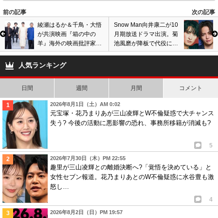
前の記事
次の記事
綾瀬はるか＆千鳥・大悟
Snow Man向井康二が10
が共演映画『箱の中の
月期放送ドラマ出演。菊
羊』海外の映画批評家が
池風磨が降板で代役に抜
酷評の嵐。是枝裕和監督
擢、上白石萌音と共演報
作品でカンヌ出品も…
道
人気ランキング
日間
週間
月間
コメント
2026年8月1日（土）AM 0:02
元宝塚・花乃まりあが三山凌輝とW不倫疑惑で大チャンス
失う? 今後の活動に悪影響の恐れ、事務所移籍が消滅も?
5
2026年7月30日（木）PM 22:55
趣里が三山凌輝との離婚決断へ?「覚悟を決めている」と
女性セブン報道。花乃まりあとのW不倫疑惑に水谷豊も激
怒し…
4
2026年8月2日（日）PM 19:57