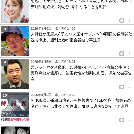
菊地亜美が子供とマレーシア移住発表し理由説明。日本で
芸能活動継続、2拠点生活になることを報告
3
2026年8月5日（水）PM 14:36
大野智が元恋人A子とパン屋オープンへ? 4回目の個展開催
説も浮上。週刊文春が密会報道で再注目
2
2026年8月5日（水）PM 16:21
元ジャンポケ斉藤慎二に懲役7年求刑。不同意性交事件で
実刑判決が濃厚に…被害女性が裁判に出廷、深刻な被害告
白
2
2026年8月5日（水）PM 18:52
NHK職員が番組出演者から性被害でPTSD発症、加害者の
名前・性別は非公表で物議。NHKは適切な対応せず謝罪
2