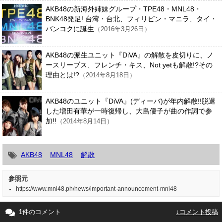
AKB48の新海外姉妹グループ・TPE48・MNL48・
BNK48発足! 台湾・台北、フィリピン・マニラ、タイ・
バンコクに誕生
（2016年3月26日）
AKB48の派生ユニット『DiVA』の解散を皮切りに、ノ
ースリーブス、フレンチ・キス、Not yetも解散!?その
理由とは!?
（2014年8月18日）
AKB48のユニット『DiVA』(ディーバ)が年内解散!!脱退
した増田有華が一時復帰し、大島優子が曲の作詞で参
加!!
（2014年8月14日）
AKB48
MNL48
解散
参照元
https://www.mnl48.ph/news/important-announcement-mnl48
1件のコメント
↓コメント投稿