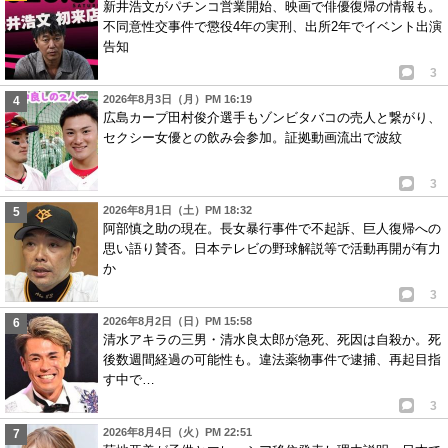
新井浩文がパチンコ営業開始、映画で俳優復帰の情報も。
不同意性交事件で懲役4年の実刑、出所2年でイベント出演
告知
3
2026年8月3日（月）PM 16:19
広島カープ田村俊介選手もゾンビタバコの売人と繋がり、
セクシー女優との飲み会参加。証拠動画流出で波紋
3
2026年8月1日（土）PM 18:32
阿部慎之助の現在。長女暴行事件で不起訴、巨人復帰への
思い語り賛否。日本テレビの野球解説等で活動再開が有力
か
3
2026年8月2日（日）PM 15:58
清水アキラの三男・清水良太郎が急死、死因は自殺か。死
後数週間経過の可能性も。違法薬物事件で逮捕、再起目指
す中で…
3
2026年8月4日（火）PM 22:51