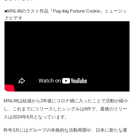
MNL48のラスト作品『Pag-ibig Fortune Cookie』ミュージッ
クビデオ
MNL48は結成から2年後にコロナ禍に入ったことで活動が縮小
し、これまでにリリースしたシングルは8作で、最後のリリー
スは2024年6月となっています。
昨年3月にはグループの本格的な活動再開や、日本に新たな運