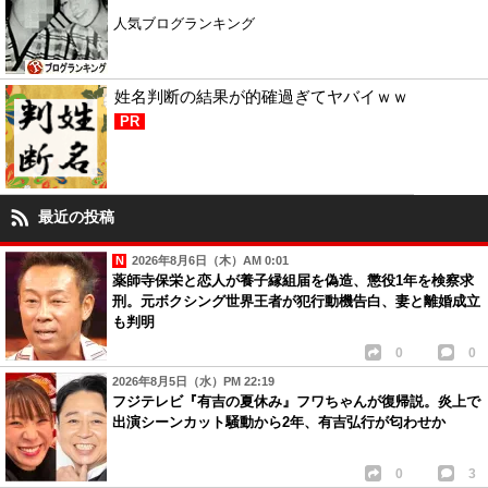
人気ブログランキング
姓名判断の結果が的確過ぎてヤバイｗｗ
PR
最近の投稿
2026年8月6日（木）AM 0:01
薬師寺保栄と恋人が養子縁組届を偽造、懲役1年を検察求
刑。元ボクシング世界王者が犯行動機告白、妻と離婚成立
も判明
0
0
2026年8月5日（水）PM 22:19
フジテレビ『有吉の夏休み』フワちゃんが復帰説。炎上で
出演シーンカット騒動から2年、有吉弘行が匂わせか
0
3