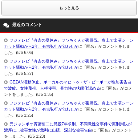
もっと見る
最近のコメント
フジテレビ『有吉の夏休み』フワちゃんが復帰説。炎上で出演シーン
カット騒動から2年、有吉弘行が匂わせか
に『匿名』がコメントをしま
した。(8/6 6:06)
フジテレビ『有吉の夏休み』フワちゃんが復帰説。炎上で出演シーン
カット騒動から2年、有吉弘行が匂わせか
に『匿名』がコメントをしま
した。(8/6 5:27)
GEZAN活動休止、ボーカルのマヒトゥ・ザ・ピーポーが性加害告白
で波紋。女性蔑視、人権侵害、暴力性の状態化認める
に『匿名』がコメ
ントをしました。(8/6 1:35)
フジテレビ『有吉の夏休み』フワちゃんが復帰説。炎上で出演シーン
カット騒動から2年、有吉弘行が匂わせか
に『匿名』がコメントをしま
した。(8/6 1:25)
元ジャンポケ斉藤慎二に懲役7年求刑。不同意性交事件で実刑判決が
濃厚に…被害女性が裁判に出廷、深刻な被害告白
に『匿名』がコメント
をしました。(8/6 1:23)