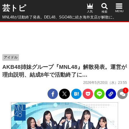
芸トピ
人気
MNL48が活動終了発表。DEL48、SGO48に続き海外支店が解散に。
アイドル
AKB48姉妹グループ『MNL48』解散発表。運営が
理由説明、結成8年で活動終了に…
2026年5月20日（水）23:55
1