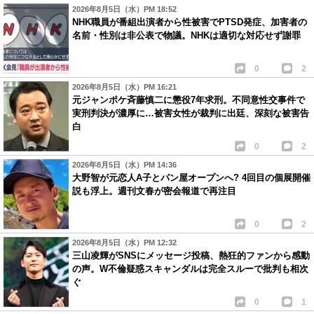
2026年8月5日（水）PM 18:52
NHK職員が番組出演者から性被害でPTSD発症、加害者の
名前・性別は非公表で物議。NHKは適切な対応せず謝罪
0
2
2026年8月5日（水）PM 16:21
元ジャンポケ斉藤慎二に懲役7年求刑。不同意性交事件で
実刑判決が濃厚に…被害女性が裁判に出廷、深刻な被害告
白
0
2
2026年8月5日（水）PM 14:36
大野智が元恋人A子とパン屋オープンへ? 4回目の個展開催
説も浮上。週刊文春が密会報道で再注目
0
2
2026年8月5日（水）PM 12:32
三山凌輝がSNSにメッセージ投稿、熱狂的ファンから感動
の声。W不倫疑惑スキャンダルは完全スルーで批判も相次
ぐ
0
1