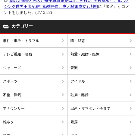
薬師寺保栄と恋人が養子縁組届を偽造、懲役1年を検察求刑。元ボク
シング世界王者が犯行動機告白、妻と離婚成立も判明
に『匿名』がコメ
ントをしました。(8/7 3:32)
カテゴリー
事件・事故・トラブル
噂・疑惑
テレビ番組・映画
熱愛・結婚・妊娠
ジャニーズ
音楽
スポーツ
アイドル
不倫・浮気
破局・離婚
アナウンサー
出産・ママタレ・子育て
雑ネタ
暴露