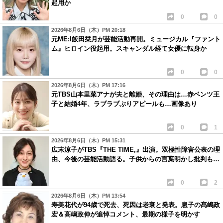
起用か
0
0
2026年8月6日（木）PM 20:18
元ME:I飯田栞月が芸能活動再開。ミュージカル『ファント
ム』ヒロイン役起用。スキャンダル経て女優に転身か
0
0
2026年8月6日（木）PM 17:16
元TBS山本里菜アナが夫と離婚、その理由は…赤ベンツ王
子と結婚4年、ラブラブぶりアピールも…画像あり
0
1
2026年8月6日（木）PM 15:31
広末涼子がTBS『THE TIME,』出演。双極性障害公表の理
由、今後の芸能活動語る。子供からの言葉明かし批判も…
0
2
2026年8月6日（木）PM 13:54
寿美花代が94歳で死去、死因は老衰と発表。息子の髙嶋政
宏＆髙嶋政伸が追悼コメント、最期の様子を明かす