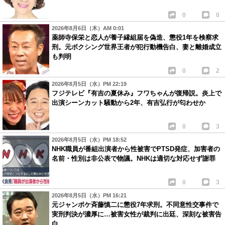
0
0
2026年8月6日（木）AM 0:01
薬師寺保栄と恋人が養子縁組届を偽造、懲役1年を検察求
刑。元ボクシング世界王者が犯行動機告白、妻と離婚成立
も判明
0
2
2026年8月5日（水）PM 22:19
フジテレビ『有吉の夏休み』フワちゃんが復帰説。炎上で
出演シーンカット騒動から2年、有吉弘行が匂わせか
0
3
2026年8月5日（水）PM 18:52
NHK職員が番組出演者から性被害でPTSD発症、加害者の
名前・性別は非公表で物議。NHKは適切な対応せず謝罪
0
3
2026年8月5日（水）PM 16:21
元ジャンポケ斉藤慎二に懲役7年求刑。不同意性交事件で
実刑判決が濃厚に…被害女性が裁判に出廷、深刻な被害告
白