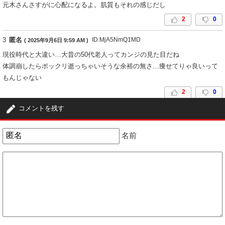
元木さんさすがに心配になるよ。肌質もそれの感じだし
2
0
3
匿名
ID:MjA5NmQ1MD
( 2025年9月6日 9:59 AM )
現役時代と大違い…大昔の50代老人ってカンジの見た目だね
体調崩したらポックリ逝っちゃいそうな余裕の無さ…痩せてりゃ良いって
もんじゃない
2
0
コメントを残す
4
匿名
ID:Mzk2NTM2OD
( 2025年9月8日 12:27 PM )
イケオジっぽいですよね。健康だといいけど。
名前
1
1