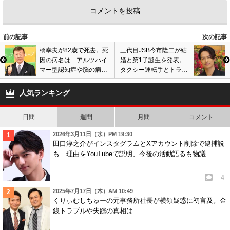
前の記事
次の記事
橋幸夫が82歳で死去。死
三代目JSB今市隆二が結
因の病名は…アルツハイ
婚と第1子誕生を発表。
マー型認知症や脳の病気
タクシー運転手とトラブ
で入退院、6月にステー
ルの裏で彼女と入籍、週
ジ復帰も帰らぬ人に
刊文春の報道受け公表
人気ランキング
日間
週間
月間
コメント
2026年3月11日（水）PM 19:30
田口淳之介がインスタグラムとXアカウント削除で逮捕説
も…理由をYouTubeで説明、今後の活動語るも物議
4
2025年7月17日（木）AM 10:49
くりぃむしちゅーの元事務所社長が横領疑惑に初言及。金
銭トラブルや失踪の真相は…