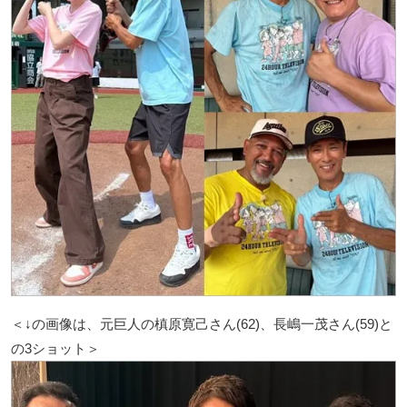
＜↓の画像は、元巨人の槙原寛己さん(62)、長嶋一茂さん(59)と
の3ショット＞