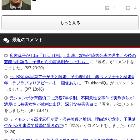
0
4
もっと見る
最近のコメント
広末涼子がTBS『THE TIME,』出演。双極性障害公表の理由、今後の
芸能活動語る。子供からの言葉明かし批判も…
に『匿名』がコメントを
しました。(8/7 20:20)
元TBS山本里菜アナが夫と離婚、その理由は…赤ベンツ王子と結婚4
年、ラブラブぶりアピールも…画像あり
に『TsukkomiQ』がコメントを
しました。(8/7 18:46)
元ジャンポケ斉藤慎二に懲役7年求刑。不同意性交事件で実刑判決が
濃厚に…被害女性が裁判に出廷、深刻な被害告白
に『匿名』がコメント
をしました。(8/7 18:44)
ティモンディ高岸宏行が妻・沢井美優と離婚、理由巡り憶測。子供誕
生から2年未満で破局に驚きの声
に『匿名』がコメントをしました。(8/7
18:24)