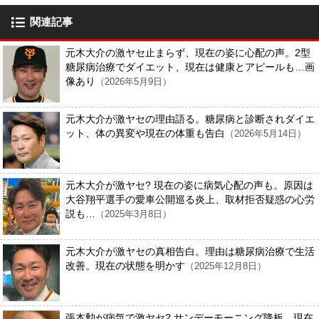
関連記事
元木大介の激ヤセ止まらず、現在の姿に心配の声。2型
糖尿病治療でダイエット、現在は健康とアピールも…画
像あり
（2026年5月9日）
元木大介が激ヤセの理由語る。糖尿病と診断されダイエ
ット、体の異変や現在の体重も告白
（2026年5月14日）
元木大介が激ヤセ? 現在の姿に病気心配の声も。原因は
大谷翔平選手の愛車公開巡る炎上、取材拒否疑惑の心労
説も…
（2025年3月8日）
元木大介が激ヤセの真相告白。理由は糖尿病治療で生活
改善。現在の状態を明かす
（2025年12月8日）
張本勲が病気で激ヤセ? サンデーモーニング降板、現在