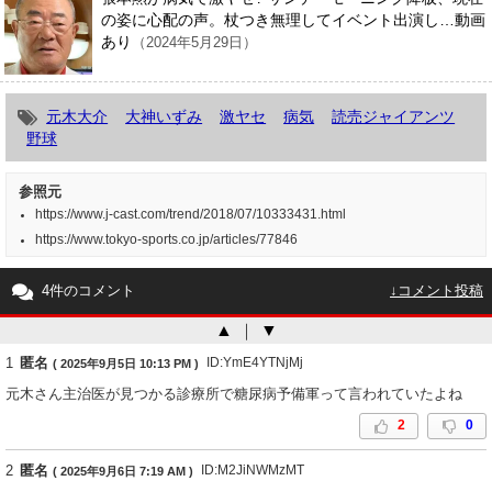
の姿に心配の声。杖つき無理してイベント出演し…動画
あり
（2024年5月29日）
元木大介
大神いずみ
激ヤセ
病気
読売ジャイアンツ
野球
参照元
https://www.j-cast.com/trend/2018/07/10333431.html
https://www.tokyo-sports.co.jp/articles/77846
4件のコメント
↓コメント投稿
▲
｜
▼
1
匿名
ID:YmE4YTNjMj
( 2025年9月5日 10:13 PM )
元木さん主治医が見つかる診療所で糖尿病予備軍って言われていたよね
2
0
2
匿名
ID:M2JiNWMzMT
( 2025年9月6日 7:19 AM )