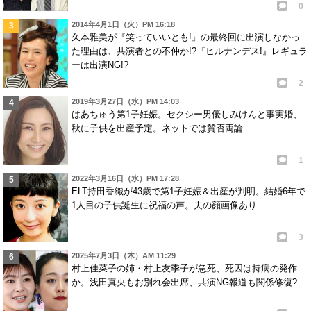
0
2014年4月1日（火）PM 16:18
久本雅美が『笑っていいとも!』の最終回に出演しなかっ
た理由は、共演者との不仲か!?『ヒルナンデス!』レギュラ
ーは出演NG!?
2
2019年3月27日（水）PM 14:03
はあちゅう第1子妊娠。セクシー男優しみけんと事実婚、
秋に子供を出産予定。ネットでは賛否両論
1
2022年3月16日（水）PM 17:28
ELT持田香織が43歳で第1子妊娠＆出産が判明。結婚6年で
1人目の子供誕生に祝福の声。夫の顔画像あり
3
2025年7月3日（木）AM 11:29
村上佳菜子の姉・村上友季子が急死、死因は持病の発作
か。浅田真央もお別れ会出席、共演NG報道も関係修復?