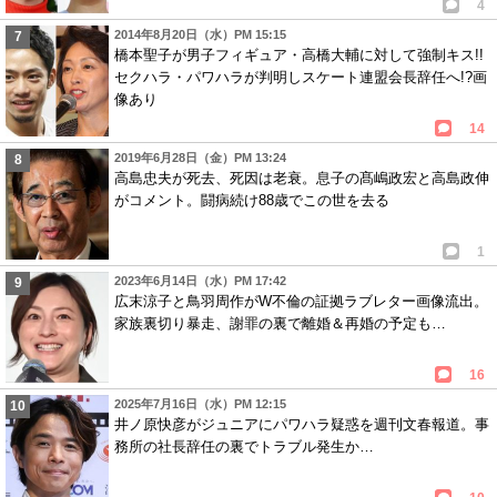
4
2014年8月20日（水）PM 15:15
橋本聖子が男子フィギュア・高橋大輔に対して強制キス!!
セクハラ・パワハラが判明しスケート連盟会長辞任へ!?画
像あり
14
2019年6月28日（金）PM 13:24
高島忠夫が死去、死因は老衰。息子の髙嶋政宏と高島政伸
がコメント。闘病続け88歳でこの世を去る
1
2023年6月14日（水）PM 17:42
広末涼子と鳥羽周作がW不倫の証拠ラブレター画像流出。
家族裏切り暴走、謝罪の裏で離婚＆再婚の予定も…
16
2025年7月16日（水）PM 12:15
井ノ原快彦がジュニアにパワハラ疑惑を週刊文春報道。事
務所の社長辞任の裏でトラブル発生か…