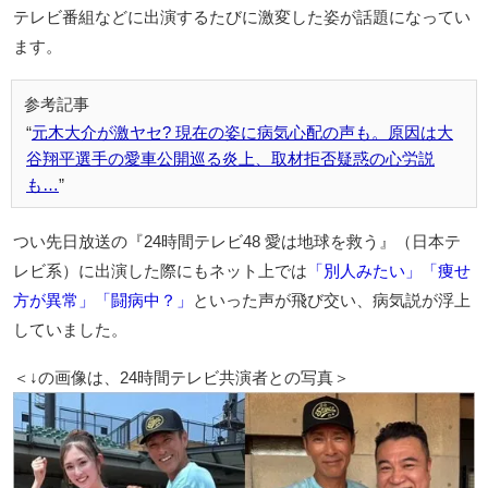
テレビ番組などに出演するたびに激変した姿が話題になってい
ます。
元木大介が激ヤセ? 現在の姿に病気心配の声も。原因は大
谷翔平選手の愛車公開巡る炎上、取材拒否疑惑の心労説
も…
つい先日放送の『24時間テレビ48 愛は地球を救う』（日本テ
レビ系）に出演した際にもネット上では
「別人みたい」「痩せ
方が異常」「闘病中？」
といった声が飛び交い、病気説が浮上
していました。
＜↓の画像は、24時間テレビ共演者との写真＞