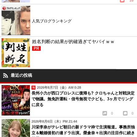
10
人気ブログランキング
姓名判断の結果が的確過ぎてヤバイｗｗ
PR
最近の投稿
2026年8月7日（金）AM 0:28
長州小力が西口プロレスに復帰も? クロちゃんと対戦決定
で物議。無免許運転・信号無視でクビも、3ヶ月でリング
に戻る
0
0
2026年8月6日（木）PM 21:44
川栄李奈がテレビ朝日の新ドラマ枠で主演報道。事務所独
立＆離婚後初の連ドラ出演。榮倉奈々出演の注目作に続き