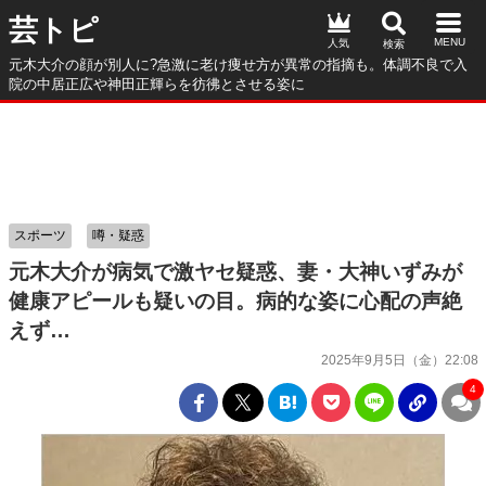
芸トピ
人気
元木大介の顔が別人に?急激に老け痩せ方が異常の指摘も。体調不良で入
院の中居正広や神田正輝らを彷彿とさせる姿に
スポーツ
噂・疑惑
元木大介が病気で激ヤセ疑惑、妻・大神いずみが
健康アピールも疑いの目。病的な姿に心配の声絶
えず…
2025年9月5日（金）22:08
4