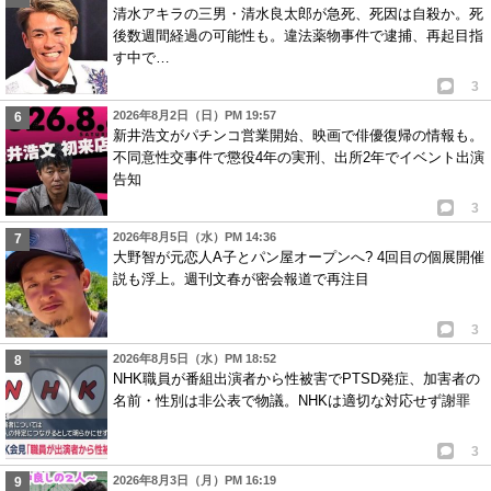
清水アキラの三男・清水良太郎が急死、死因は自殺か。死
後数週間経過の可能性も。違法薬物事件で逮捕、再起目指
す中で…
3
2026年8月2日（日）PM 19:57
新井浩文がパチンコ営業開始、映画で俳優復帰の情報も。
不同意性交事件で懲役4年の実刑、出所2年でイベント出演
告知
3
2026年8月5日（水）PM 14:36
大野智が元恋人A子とパン屋オープンへ? 4回目の個展開催
説も浮上。週刊文春が密会報道で再注目
3
2026年8月5日（水）PM 18:52
NHK職員が番組出演者から性被害でPTSD発症、加害者の
名前・性別は非公表で物議。NHKは適切な対応せず謝罪
3
2026年8月3日（月）PM 16:19