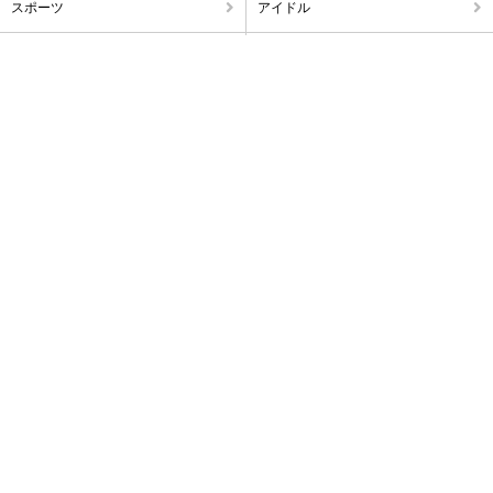
スポーツ
アイドル
不倫・浮気
破局・離婚
アナウンサー
出産・ママタレ・子育て
雑ネタ
暴露
訃報
海外
芸トピの最新ニュースをお届け!
芸トピ公式
芸トピ公式
Facebook
X
運営者情報
お問い合わせ
Copyright©2026
今日の最新芸能ゴシップニュースサイト
芸トピ