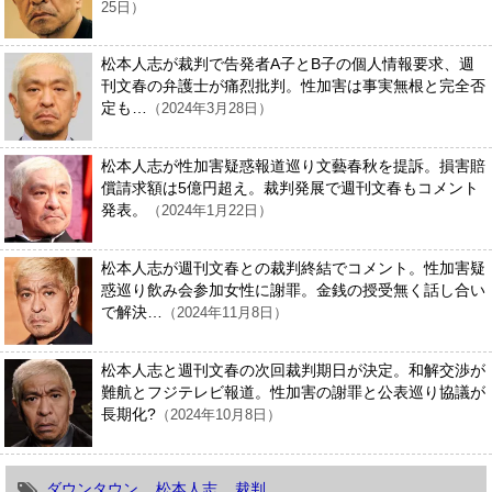
25日）
松本人志が裁判で告発者A子とB子の個人情報要求、週
刊文春の弁護士が痛烈批判。性加害は事実無根と完全否
定も…
（2024年3月28日）
松本人志が性加害疑惑報道巡り文藝春秋を提訴。損害賠
償請求額は5億円超え。裁判発展で週刊文春もコメント
発表。
（2024年1月22日）
松本人志が週刊文春との裁判終結でコメント。性加害疑
惑巡り飲み会参加女性に謝罪。金銭の授受無く話し合い
で解決…
（2024年11月8日）
松本人志と週刊文春の次回裁判期日が決定。和解交渉が
難航とフジテレビ報道。性加害の謝罪と公表巡り協議が
長期化?
（2024年10月8日）
ダウンタウン
松本人志
裁判