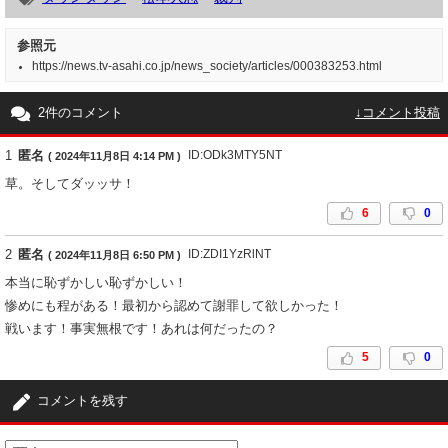
参照元
https://news.tv-asahi.co.jp/news_society/articles/000383253.html
2件のコメント
↓コメント投稿
1
匿名
ID:ODk3MTY5NT
( 2024年11月8日 4:14 PM )
草。そしてダッッサ！
6
0
2
匿名
ID:ZDI1YzRlNT
( 2024年11月8日 6:50 PM )
本当に恥ずかしい恥ずかしい！
惨めにも程がある！最初から認めて謝罪して欲しかった！
戦います！事実無根です！あれは何だったの？
5
0
コメントを残す