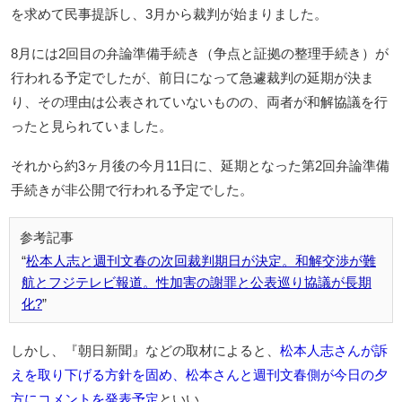
を求めて民事提訴し、3月から裁判が始まりました。
8月には2回目の弁論準備手続き（争点と証拠の整理手続き）が
行われる予定でしたが、前日になって急遽裁判の延期が決ま
り、その理由は公表されていないものの、両者が和解協議を行
ったと見られていました。
それから約3ヶ月後の今月11日に、延期となった第2回弁論準備
手続きが非公開で行われる予定でした。
松本人志と週刊文春の次回裁判期日が決定。和解交渉が難
航とフジテレビ報道。性加害の謝罪と公表巡り協議が長期
化?
しかし、『朝日新聞』などの取材によると、
松本人志さんが訴
えを取り下げる方針を固め、松本さんと週刊文春側が今日の夕
方にコメントを発表予定
といい、