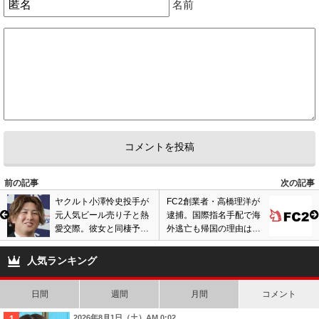
名前
前の記事
次の記事
ヤクルト小澤怜史投手が
FC2創業者・高橋理洋が
元人気ビール売り子と熱
逮捕。国際指名手配で海
愛交際。彼女と同棲予定
外逃亡も帰国の理由は…
で家具店巡り? 画像あり
弟も捕まり有罪判決の過
去
人気ランキング
日間
週間
月間
コメント
2026年8月1日（土）AM 0:02