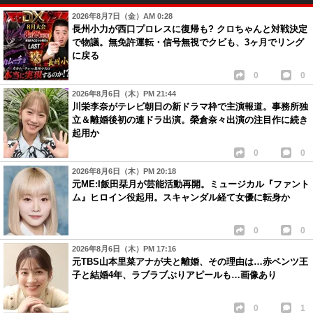
2026年8月7日（金）AM 0:28
長州小力が西口プロレスに復帰も? クロちゃんと対戦決定
で物議。無免許運転・信号無視でクビも、3ヶ月でリング
に戻る
0
0
2026年8月6日（木）PM 21:44
川栄李奈がテレビ朝日の新ドラマ枠で主演報道。事務所独
立＆離婚後初の連ドラ出演。榮倉奈々出演の注目作に続き
起用か
0
0
2026年8月6日（木）PM 20:18
元ME:I飯田栞月が芸能活動再開。ミュージカル『ファント
ム』ヒロイン役起用。スキャンダル経て女優に転身か
0
0
2026年8月6日（木）PM 17:16
元TBS山本里菜アナが夫と離婚、その理由は…赤ベンツ王
子と結婚4年、ラブラブぶりアピールも…画像あり
0
1