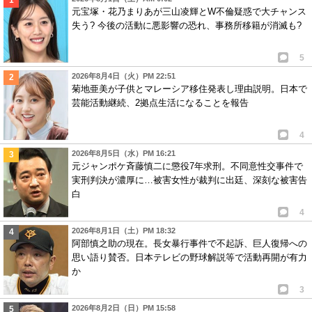
元宝塚・花乃まりあが三山凌輝とW不倫疑惑で大チャンス
失う? 今後の活動に悪影響の恐れ、事務所移籍が消滅も?
5
2026年8月4日（火）PM 22:51
菊地亜美が子供とマレーシア移住発表し理由説明。日本で
芸能活動継続、2拠点生活になることを報告
4
2026年8月5日（水）PM 16:21
元ジャンポケ斉藤慎二に懲役7年求刑。不同意性交事件で
実刑判決が濃厚に…被害女性が裁判に出廷、深刻な被害告
白
4
2026年8月1日（土）PM 18:32
阿部慎之助の現在。長女暴行事件で不起訴、巨人復帰への
思い語り賛否。日本テレビの野球解説等で活動再開が有力
か
3
2026年8月2日（日）PM 15:58