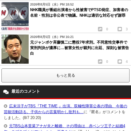
2026年8月5日（水）PM 18:52
NHK職員が番組出演者から性被害でPTSD発症、加害者の
名前・性別は非公表で物議。NHKは適切な対応せず謝罪
0
3
2026年8月5日（水）PM 16:21
元ジャンポケ斉藤慎二に懲役7年求刑。不同意性交事件で
実刑判決が濃厚に…被害女性が裁判に出廷、深刻な被害告
白
0
4
もっと見る
最近のコメント
広末涼子がTBS『THE TIME,』出演。双極性障害公表の理由、今後の
芸能活動語る。子供からの言葉明かし批判も…
に『匿名』がコメントを
しました。(8/7 20:20)
元TBS山本里菜アナが夫と離婚、その理由は…赤ベンツ王子と結婚4