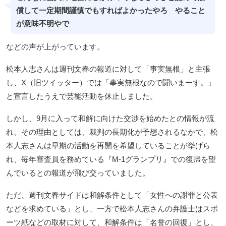
償して一定期間謹慎でもすればよかったやろ やること
が意味不明やで
などの声が上がっています。
松本人志さんは週刊文春の報道に対して「事実無根」と主張
し、X（旧ツイッター）では「事実無根なので闘いまーす。」
と宣言したうえで芸能活動を休止しました。
しかし、9月に入って和解に向けた交渉を始めたとの情報が流
れ、その理由としては、裁判の長期化が予想されるなかで、松
本人志さんは早期の活動を再開を希望していることが挙げら
れ、毎年審査員を務めている『M-1グランプリ』での復帰を望
んでいるとの報道が飛び交っていました。
ただ、週刊文春サイドは和解条件として「女性への謝罪と公表
などを求めている」とし、一方で松本人志さんの弁護士はスポ
ーツ紙などの取材に対して、和解条件は「名誉の回復」とし、