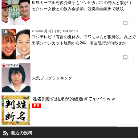
広島カープ田村俊介選手もゾンビタバコの売人と繋がり、
セクシー女優との飲み会参加。証拠動画流出で波紋
3
2026年8月5日（水）PM 22:19
フジテレビ『有吉の夏休み』フワちゃんが復帰説。炎上で
出演シーンカット騒動から2年、有吉弘行が匂わせか
3
人気ブログランキング
姓名判断の結果が的確過ぎてヤバイｗｗ
PR
最近の投稿