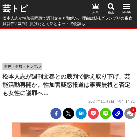
芸トピ
人気
松本人志が性加害問題で週刊文春と和解か。理由はM-1グランプリの審査
員就任? 裁判に負けたと同然とネットで物議も…
事件・事故・トラブル
松本人志が週刊文春との裁判で訴え取り下げ、芸
能活動再開か。性加害疑惑報道は事実無根と否定
も女性に謝罪へ…
2024年11月8日（金）14:31
2