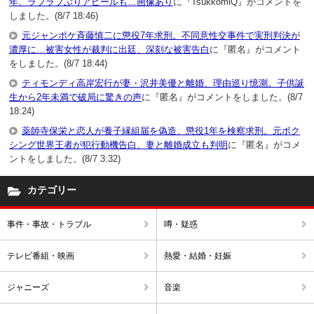
年、ラブラブぶりアピールも…画像あり
に『TsukkomiQ』がコメントを
しました。(8/7 18:46)
元ジャンポケ斉藤慎二に懲役7年求刑。不同意性交事件で実刑判決が
濃厚に…被害女性が裁判に出廷、深刻な被害告白
に『匿名』がコメント
をしました。(8/7 18:44)
ティモンディ高岸宏行が妻・沢井美優と離婚、理由巡り憶測。子供誕
生から2年未満で破局に驚きの声
に『匿名』がコメントをしました。(8/7
18:24)
薬師寺保栄と恋人が養子縁組届を偽造、懲役1年を検察求刑。元ボク
シング世界王者が犯行動機告白、妻と離婚成立も判明
に『匿名』がコメ
ントをしました。(8/7 3:32)
カテゴリー
事件・事故・トラブル
噂・疑惑
テレビ番組・映画
熱愛・結婚・妊娠
ジャニーズ
音楽