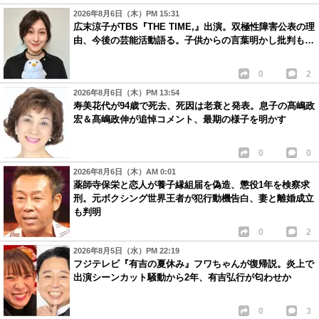
2026年8月6日（木）PM 15:31
広末涼子がTBS『THE TIME,』出演。双極性障害公表の理
由、今後の芸能活動語る。子供からの言葉明かし批判も…
0
2
2026年8月6日（木）PM 13:54
寿美花代が94歳で死去、死因は老衰と発表。息子の髙嶋政
宏＆髙嶋政伸が追悼コメント、最期の様子を明かす
0
0
2026年8月6日（木）AM 0:01
薬師寺保栄と恋人が養子縁組届を偽造、懲役1年を検察求
刑。元ボクシング世界王者が犯行動機告白、妻と離婚成立
も判明
0
2
2026年8月5日（水）PM 22:19
フジテレビ『有吉の夏休み』フワちゃんが復帰説。炎上で
出演シーンカット騒動から2年、有吉弘行が匂わせか
0
3