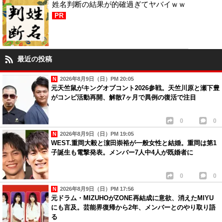
姓名判断の結果が的確過ぎてヤバイｗｗ
PR
最近の投稿
2026年8月9日（日）PM 20:05
元天竺鼠がキングオブコント2026参戦。天竺川原と瀬下豊
がコンビ活動再開、解散7ヶ月で異例の復活で注目
0
0
2026年8月9日（日）PM 19:05
WEST.重岡大毅と濵田崇裕が一般女性と結婚。重岡は第1
子誕生も電撃発表。メンバー7人中4人が既婚者に
0
0
2026年8月9日（日）PM 17:56
元ドラム・MIZUHOがZONE再結成に意欲、消えたMIYU
にも言及。芸能界復帰から2年、メンバーとのやり取り語
る