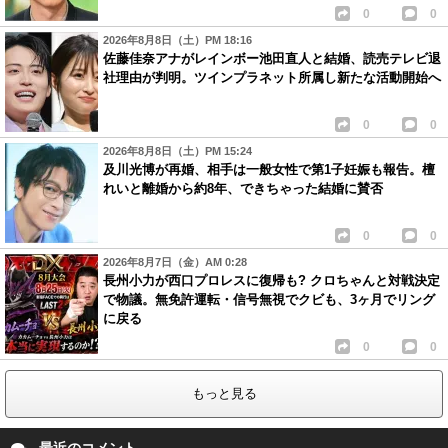
0
0
2026年8月8日（土）PM 18:16
佐藤佳奈アナがレインボー池田直人と結婚、読売テレビ退
社理由が判明。ツインプラネット所属し新たな活動開始へ
0
0
2026年8月8日（土）PM 15:24
及川光博が再婚、相手は一般女性で第1子妊娠も報告。檀
れいと離婚から約8年、できちゃった結婚に賛否
0
0
2026年8月7日（金）AM 0:28
長州小力が西口プロレスに復帰も? クロちゃんと対戦決定
で物議。無免許運転・信号無視でクビも、3ヶ月でリング
に戻る
0
0
もっと見る