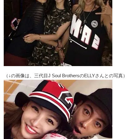
（↓の画像は、三代目J Soul BrothersのELLYさんとの写真）