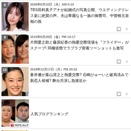
2026年6月10日（水）AM 0:10
TBS田村真子アナが結婚式の写真公開、ウエディングドレ
ス姿に絶賛の声。夫は華麗なる一族の御曹司、中曽根元首
相の孫
0
2015年8月28日（金）PM 14:17
片岡愛之助と藤原紀香の熱愛交際現場を『フライデー』が
スクープ! 同棲状態でラブラブ密着ツーショットも激写
4
2018年12月17日（月）PM 20:52
蒼井優が葉山奨之と熱愛交際? 石崎ひゅーいと破局済みで
新恋人候補? 舞台共演し急接近か
0
人気ブログランキング