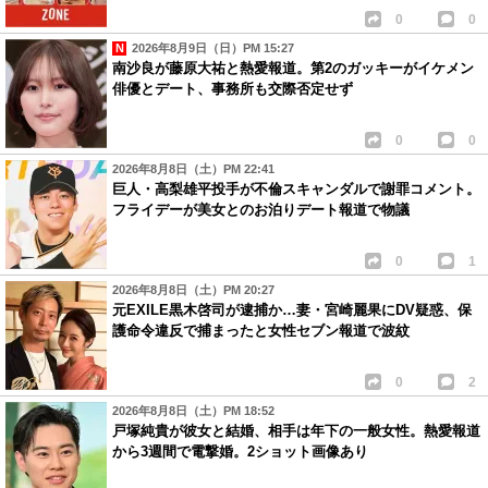
0
0
2026年8月9日（日）PM 15:27
南沙良が藤原大祐と熱愛報道。第2のガッキーがイケメン
俳優とデート、事務所も交際否定せず
0
0
2026年8月8日（土）PM 22:41
巨人・高梨雄平投手が不倫スキャンダルで謝罪コメント。
フライデーが美女とのお泊りデート報道で物議
0
1
2026年8月8日（土）PM 20:27
元EXILE黒木啓司が逮捕か…妻・宮崎麗果にDV疑惑、保
護命令違反で捕まったと女性セブン報道で波紋
0
2
2026年8月8日（土）PM 18:52
戸塚純貴が彼女と結婚、相手は年下の一般女性。熱愛報道
から3週間で電撃婚。2ショット画像あり