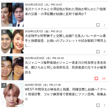
2015年3月31日（火）PM 14:57
滝川クリステルと小澤征悦が別れた理由が明らかに? 指揮
者の父親・小澤征爾が結婚に反対で破局か?
1
2018年12月7日（金）PM 19:11
大谷翔平が狩野舞子と交際し結婚? 元美人バレーボール選
手と熱愛疑惑、お揃いのブレスレットや試合観戦で噂浮上
し…
0
2023年10月18日（水）PM 18:18
元ジャニーズ板野俊雄がジャニー喜多川の性加害を実名告
発。郷ひろみと同じ合宿所生活、田原俊彦の元マネが被害
語る
10
2025年7月9日（水）PM 17:36
WEST.中間淳太が林祐衣と熱愛。同棲交際し結婚へ? デー
ト現場目撃、ゴルフ練習場で密着姿にファン悲鳴。画像あ
り
3