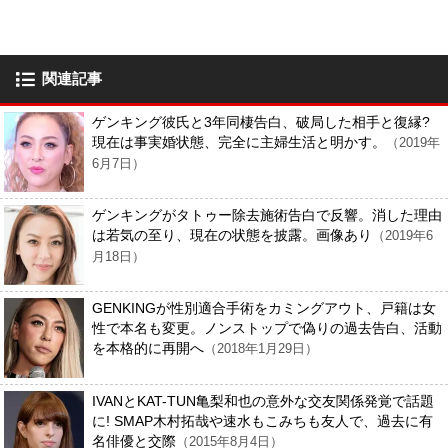
関連記事
ゲンキング彼氏と3年同棲告白、破局した相手と復縁?
現在は事実婚状態、完全に主婦生活と明かす。
（2019年
6月7日）
ゲンキングがタトゥー除去施術告白で反響。消した理由
は若気の至り、現在の状態を披露。画像あり
（2019年6
月18日）
GENKINGが性別適合手術をカミングアウト、戸籍は女
性で本名も変更。ノンストップで偽りの過去告白、活動
を本格的に再開へ
（2018年1月29日）
IVANとKAT-TUN亀梨和也の意外な交友関係発覚で話題
に! SMAP木村拓哉や速水もこみちも友人で、過去に有
名俳優と交際
（2015年8月4日）