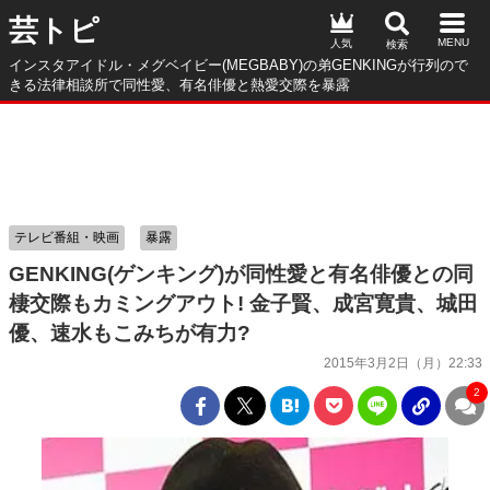
芸トピ
人気
インスタアイドル・メグベイビー(MEGBABY)の弟GENKINGが行列ので
きる法律相談所で同性愛、有名俳優と熱愛交際を暴露
テレビ番組・映画
暴露
GENKING(ゲンキング)が同性愛と有名俳優との同
棲交際もカミングアウト! 金子賢、成宮寛貴、城田
優、速水もこみちが有力?
2015年3月2日（月）22:33
2