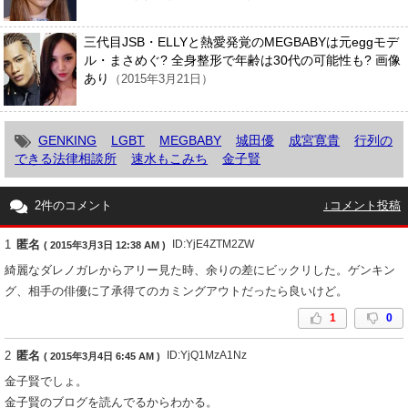
三代目JSB・ELLYと熱愛発覚のMEGBABYは元eggモデ
ル・まさめぐ? 全身整形で年齢は30代の可能性も? 画像
あり
（2015年3月21日）
GENKING
LGBT
MEGBABY
城田優
成宮寛貴
行列の
できる法律相談所
速水もこみち
金子賢
2件のコメント
↓コメント投稿
1
匿名
ID:YjE4ZTM2ZW
( 2015年3月3日 12:38 AM )
綺麗なダレノガレからアリー見た時、余りの差にビックリした。ゲンキン
グ、相手の俳優に了承得てのカミングアウトだったら良いけど。
1
0
2
匿名
ID:YjQ1MzA1Nz
( 2015年3月4日 6:45 AM )
金子賢でしょ。
金子賢のブログを読んでるからわかる。