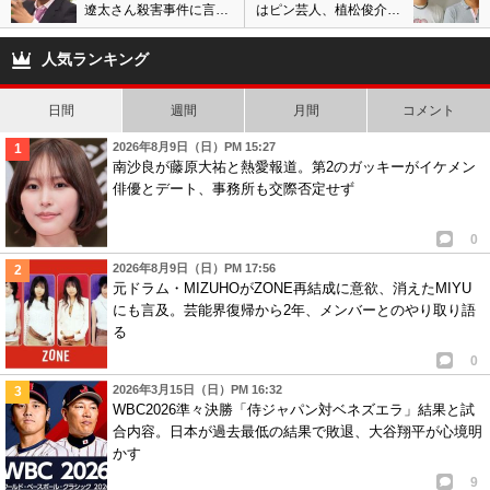
遼太さん殺害事件に言及
はピン芸人、植松俊介は
も、発言内容に対して非
芸能界引退! 10年後に1度
難の声
限りのライブ開催
人気ランキング
日間
週間
月間
コメント
2026年8月9日（日）PM 15:27
南沙良が藤原大祐と熱愛報道。第2のガッキーがイケメン
俳優とデート、事務所も交際否定せず
0
2026年8月9日（日）PM 17:56
元ドラム・MIZUHOがZONE再結成に意欲、消えたMIYU
にも言及。芸能界復帰から2年、メンバーとのやり取り語
る
0
2026年3月15日（日）PM 16:32
WBC2026準々決勝「侍ジャパン対ベネズエラ」結果と試
合内容。日本が過去最低の結果で敗退、大谷翔平が心境明
かす
9