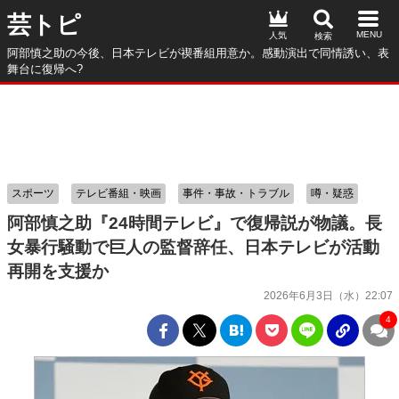
芸トピ
人気
阿部慎之助の今後、日本テレビが禊番組用意か。感動演出で同情誘い、表
舞台に復帰へ?
スポーツ
テレビ番組・映画
事件・事故・トラブル
噂・疑惑
阿部慎之助『24時間テレビ』で復帰説が物議。長
女暴行騒動で巨人の監督辞任、日本テレビが活動
再開を支援か
2026年6月3日（水）22:07
4