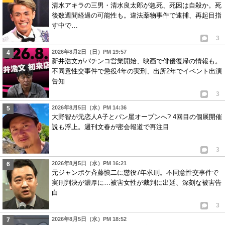
清水アキラの三男・清水良太郎が急死、死因は自殺か。死
後数週間経過の可能性も。違法薬物事件で逮捕、再起目指
す中で…
3
2026年8月2日（日）PM 19:57
新井浩文がパチンコ営業開始、映画で俳優復帰の情報も。
不同意性交事件で懲役4年の実刑、出所2年でイベント出演
告知
3
2026年8月5日（水）PM 14:36
大野智が元恋人A子とパン屋オープンへ? 4回目の個展開催
説も浮上。週刊文春が密会報道で再注目
3
2026年8月5日（水）PM 16:21
元ジャンポケ斉藤慎二に懲役7年求刑。不同意性交事件で
実刑判決が濃厚に…被害女性が裁判に出廷、深刻な被害告
白
3
2026年8月5日（水）PM 18:52