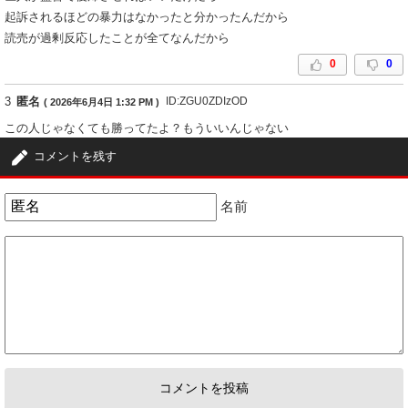
起訴されるほどの暴力はなかったと分かったんだから
読売が過剰反応したことが全てなんだから
0
0
3
匿名
ID:ZGU0ZDIzOD
( 2026年6月4日 1:32 PM )
この人じゃなくても勝ってたよ？もういいんじゃない
恥の上塗り
コメントを残す
1
0
名前
4
匿名
ID:NGNkZTAxMm
( 2026年6月4日 8:26 PM )
裏金統一教会テレビまだやるのかよ
0
0