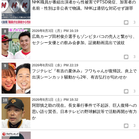
NHK職員が番組出演者から性被害でPTSD発症、加害者の
名前・性別は非公表で物議。NHKは適切な対応せず謝罪
3
2026年8月3日（月）PM 16:19
広島カープ田村俊介選手もゾンビタバコの売人と繋がり、
セクシー女優との飲み会参加。証拠動画流出で波紋
3
2026年8月5日（水）PM 22:19
フジテレビ『有吉の夏休み』フワちゃんが復帰説。炎上で
出演シーンカット騒動から2年、有吉弘行が匂わせか
3
2026年8月1日（土）PM 18:32
阿部慎之助の現在。長女暴行事件で不起訴、巨人復帰への
思い語り賛否。日本テレビの野球解説等で活動再開が有力
か
3