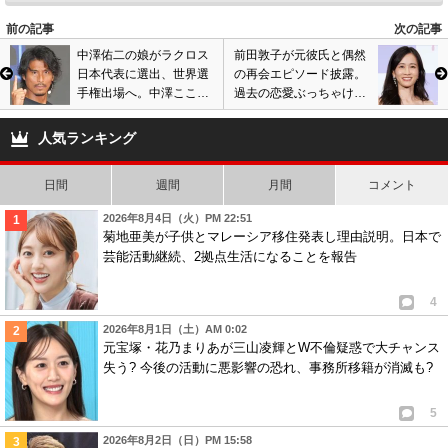
前の記事
次の記事
中澤佑二の娘がラクロス
前田敦子が元彼氏と偶然
日本代表に選出、世界選
の再会エピソード披露。
手権出場へ。中澤こころ
過去の恋愛ぶっちゃけ、
＆中澤ねがい姉妹に注目
顔の変化を指摘する声
集まる。動画あり
も…動画あり
人気ランキング
日間
週間
月間
コメント
2026年8月4日（火）PM 22:51
菊地亜美が子供とマレーシア移住発表し理由説明。日本で
芸能活動継続、2拠点生活になることを報告
4
2026年8月1日（土）AM 0:02
元宝塚・花乃まりあが三山凌輝とW不倫疑惑で大チャンス
失う? 今後の活動に悪影響の恐れ、事務所移籍が消滅も?
5
2026年8月2日（日）PM 15:58