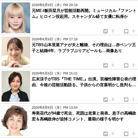
2026年8月6日（木）PM 20:18
元ME:I飯田栞月が芸能活動再開。ミュージカル『ファント
ム』ヒロイン役起用。スキャンダル経て女優に転身か
0
0
2026年8月6日（木）PM 17:16
元TBS山本里菜アナが夫と離婚、その理由は…赤ベンツ王
子と結婚4年、ラブラブぶりアピールも…画像あり
0
0
2026年8月6日（木）PM 15:31
広末涼子がTBS『THE TIME,』出演。双極性障害公表の理
由、今後の芸能活動語る。子供からの言葉明かし批判も…
0
1
2026年8月6日（木）PM 13:54
寿美花代が94歳で死去、死因は老衰と発表。息子の髙嶋政
宏＆髙嶋政伸が追悼コメント、最期の様子を明かす
0
0