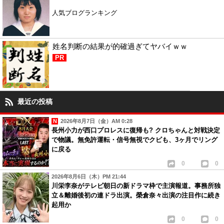
人気ブログランキング
姓名判断の結果が的確過ぎてヤバイｗｗ
PR
最近の投稿
2026年8月7日（金）AM 0:28
長州小力が西口プロレスに復帰も? クロちゃんと対戦決定
で物議。無免許運転・信号無視でクビも、3ヶ月でリング
に戻る
0
0
2026年8月6日（木）PM 21:44
川栄李奈がテレビ朝日の新ドラマ枠で主演報道。事務所独
立＆離婚後初の連ドラ出演。榮倉奈々出演の注目作に続き
起用か
0
0