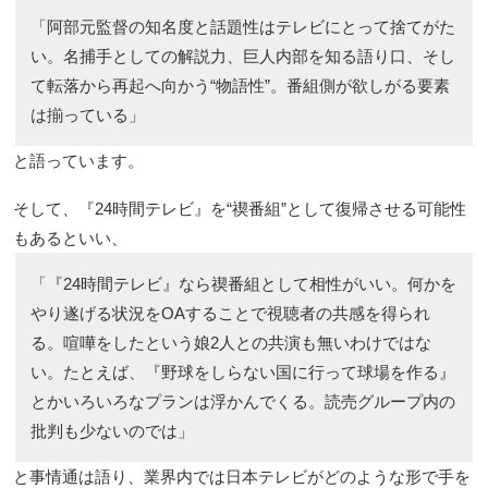
「阿部元監督の知名度と話題性はテレビにとって捨てがた
い。名捕手としての解説力、巨人内部を知る語り口、そし
て転落から再起へ向かう“物語性”。番組側が欲しがる要素
は揃っている」
と語っています。
そして、『24時間テレビ』を“禊番組”として復帰させる可能性
もあるといい、
「『24時間テレビ』なら禊番組として相性がいい。何かを
やり遂げる状況をOAすることで視聴者の共感を得られ
る。喧嘩をしたという娘2人との共演も無いわけではな
い。たとえば、『野球をしらない国に行って球場を作る』
とかいろいろなプランは浮かんでくる。読売グループ内の
批判も少ないのでは」
と事情通は語り、業界内では日本テレビがどのような形で手を