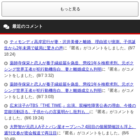
もっと見る
最近のコメント
ティモンディ高岸宏行が妻・沢井美優と離婚、理由巡り憶測。子供誕
生から2年未満で破局に驚きの声
に『匿名』がコメントをしました。(8/7
18:24)
薬師寺保栄と恋人が養子縁組届を偽造、懲役1年を検察求刑。元ボク
シング世界王者が犯行動機告白、妻と離婚成立も判明
に『匿名』がコメ
ントをしました。(8/7 3:32)
薬師寺保栄と恋人が養子縁組届を偽造、懲役1年を検察求刑。元ボク
シング世界王者が犯行動機告白、妻と離婚成立も判明
に『匿名』がコメ
ントをしました。(8/7 3:03)
広末涼子がTBS『THE TIME,』出演。双極性障害公表の理由、今後の
芸能活動語る。子供からの言葉明かし批判も…
に『匿名』がコメントを
しました。(8/6 19:24)
大野智が元恋人A子とパン屋オープンへ? 4回目の個展開催説も浮上。
週刊文春が密会報道で再注目
に『匿名』がコメントをしました。(8/6
10:49)