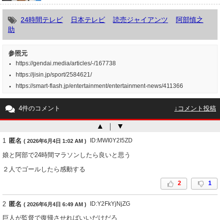
24時間テレビ
日本テレビ
読売ジャイアンツ
阿部慎之
助
参照元
https://gendai.media/articles/-/167738
https://jisin.jp/sport/2584621/
https://smart-flash.jp/entertainment/entertainment-news/411366
4件のコメント
↓コメント投稿
▲
｜
▼
1
匿名
ID:MWI0Y2I5ZD
( 2026年6月4日 1:02 AM )
娘と阿部で24時間マラソンしたら良いと思う
２人でゴールしたら感動する
2
1
2
匿名
ID:Y2FkYjNjZG
( 2026年6月4日 6:49 AM )
巨人が監督で復帰させればいいだけだろ