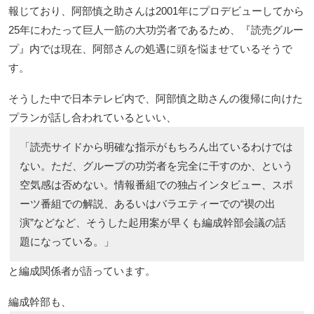
報じており、阿部慎之助さんは2001年にプロデビューしてから
25年にわたって巨人一筋の大功労者であるため、『読売グルー
プ』内では現在、阿部さんの処遇に頭を悩ませているそうで
す。
そうした中で日本テレビ内で、阿部慎之助さんの復帰に向けた
プランが話し合われているといい、
「読売サイドから明確な指示がもちろん出ているわけでは
ない。ただ、グループの功労者を完全に干すのか、という
空気感は否めない。情報番組での独占インタビュー、スポ
ーツ番組での解説、あるいはバラエティーでの“禊の出
演”などなど、そうした起用案が早くも編成幹部会議の話
題になっている。」
と編成関係者が語っています。
編成幹部も、