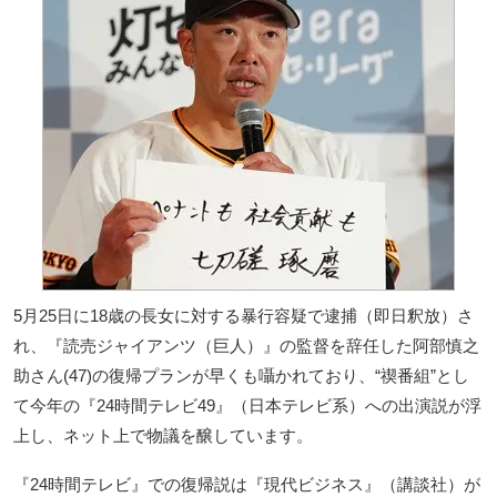
5月25日に18歳の長女に対する暴行容疑で逮捕（即日釈放）さ
れ、『読売ジャイアンツ（巨人）』の監督を辞任した阿部慎之
助さん(47)の復帰プランが早くも囁かれており、“禊番組”とし
て今年の『24時間テレビ49』（日本テレビ系）への出演説が浮
上し、ネット上で物議を醸しています。
『24時間テレビ』での復帰説は『現代ビジネス』（講談社）が