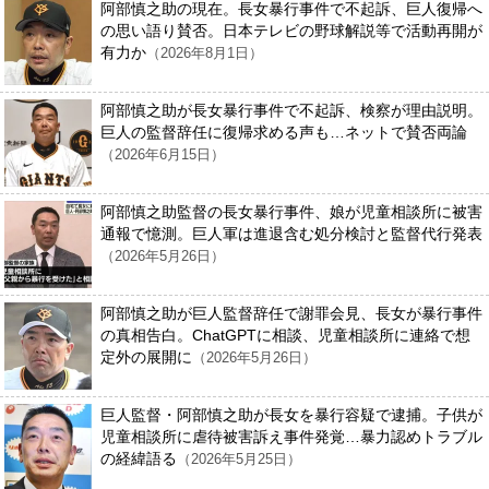
阿部慎之助の現在。長女暴行事件で不起訴、巨人復帰へ
の思い語り賛否。日本テレビの野球解説等で活動再開が
有力か
（2026年8月1日）
阿部慎之助が長女暴行事件で不起訴、検察が理由説明。
巨人の監督辞任に復帰求める声も…ネットで賛否両論
（2026年6月15日）
阿部慎之助監督の長女暴行事件、娘が児童相談所に被害
通報で憶測。巨人軍は進退含む処分検討と監督代行発表
（2026年5月26日）
阿部慎之助が巨人監督辞任で謝罪会見、長女が暴行事件
の真相告白。ChatGPTに相談、児童相談所に連絡で想
定外の展開に
（2026年5月26日）
巨人監督・阿部慎之助が長女を暴行容疑で逮捕。子供が
児童相談所に虐待被害訴え事件発覚…暴力認めトラブル
の経緯語る
（2026年5月25日）