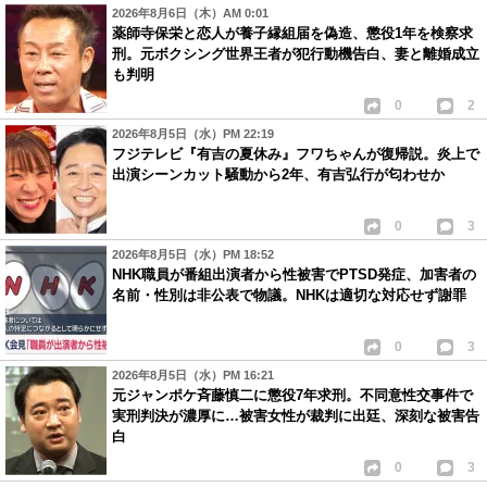
2026年8月6日（木）AM 0:01
薬師寺保栄と恋人が養子縁組届を偽造、懲役1年を検察求
刑。元ボクシング世界王者が犯行動機告白、妻と離婚成立
も判明
0
2
2026年8月5日（水）PM 22:19
フジテレビ『有吉の夏休み』フワちゃんが復帰説。炎上で
出演シーンカット騒動から2年、有吉弘行が匂わせか
0
3
2026年8月5日（水）PM 18:52
NHK職員が番組出演者から性被害でPTSD発症、加害者の
名前・性別は非公表で物議。NHKは適切な対応せず謝罪
0
3
2026年8月5日（水）PM 16:21
元ジャンポケ斉藤慎二に懲役7年求刑。不同意性交事件で
実刑判決が濃厚に…被害女性が裁判に出廷、深刻な被害告
白
0
3