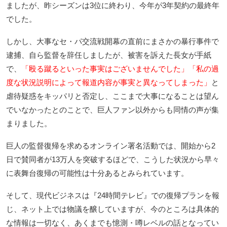
ましたが、昨シーズンは3位に終わり、今年が3年契約の最終年
でした。
しかし、大事なセ・パ交流戦開幕の直前にまさかの暴行事件で
逮捕、自ら監督を辞任しましたが、被害を訴えた長女が手紙
で、
「殴る蹴るといった事実はございませんでした」「私の過
度な状況説明によって報道内容が事実と異なってしまった」
と
虐待疑惑をキッパリと否定し、ここまで大事になることは望ん
でいなかったとのことで、巨人ファン以外からも同情の声が集
まりました。
巨人の監督復帰を求めるオンライン署名活動では、開始から2
日で賛同者が13万人を突破するほどで、こうした状況から早々
に表舞台復帰の可能性は十分あるとみられています。
そして、現代ビジネスは『24時間テレビ』での復帰プランを報
じ、ネット上では物議を醸していますが、今のところは具体的
な情報は一切なく、あくまでも憶測・噂レベルの話となってい