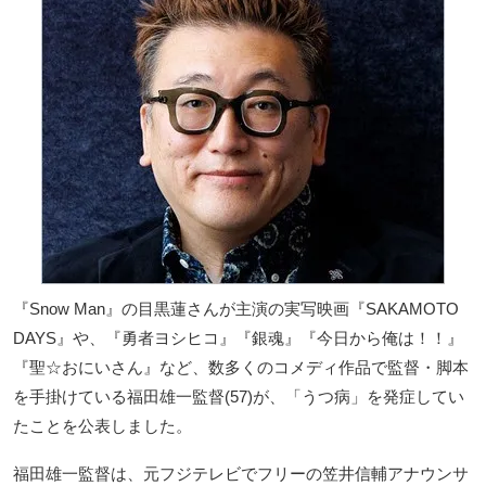
『Snow Man』の目黒蓮さんが主演の実写映画『SAKAMOTO
DAYS』や、『勇者ヨシヒコ』『銀魂』『今日から俺は！！』
『聖☆おにいさん』など、数多くのコメディ作品で監督・脚本
を手掛けている福田雄一監督(57)が、「うつ病」を発症してい
たことを公表しました。
福田雄一監督は、元フジテレビでフリーの笠井信輔アナウンサ