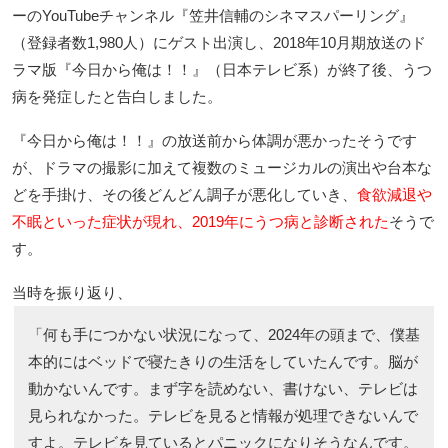
ーのYouTubeチャンネル『笠井信輔のシネマスパーリング』
（登録者数1,980人）にゲスト出演し、2018年10月期放送のド
ラマ版『今日から俺は！！』（日本テレビ系）が終了後、うつ
病を発症したと告白しました。
『今日から俺は！！』の放送前から体調が悪かったそうです
が、ドラマの撮影に加えて複数のミュージカルの演出や台本な
どを手掛け、その後どんどん調子が悪化していき、
食欲減退や
不眠といった症状が現れ、2019年にうつ病と診断された
そうで
す。
当時を振り返り、
「何も手につかない状況になって、2024年の頭まで、僕基
本的にはベッドで寝たきりの生活をしていたんです。脳が
動かないんです。まず字を読めない、書けない、テレビは
見られなかった。テレビを見ると情報が処理できないんで
すよ。テレビを見ているとパニックになりそうなんです。