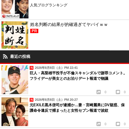
人気ブログランキング
姓名判断の結果が的確過ぎてヤバイｗｗ
PR
最近の投稿
2026年8月8日（土）PM 22:41
巨人・高梨雄平投手が不倫スキャンダルで謝罪コメント。
フライデーが美女とのお泊りデート報道で物議
0
0
2026年8月8日（土）PM 20:27
元EXILE黒木啓司が逮捕か…妻・宮崎麗果にDV疑惑、保
護命令違反で捕まったと女性セブン報道で波紋
0
0