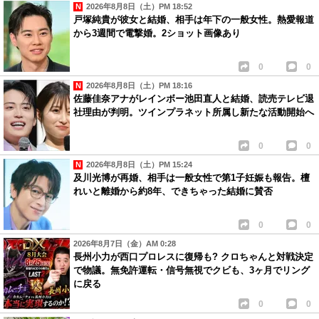
2026年8月8日（土）PM 18:52
戸塚純貴が彼女と結婚、相手は年下の一般女性。熱愛報道
から3週間で電撃婚。2ショット画像あり
0
0
2026年8月8日（土）PM 18:16
佐藤佳奈アナがレインボー池田直人と結婚、読売テレビ退
社理由が判明。ツインプラネット所属し新たな活動開始へ
0
0
2026年8月8日（土）PM 15:24
及川光博が再婚、相手は一般女性で第1子妊娠も報告。檀
れいと離婚から約8年、できちゃった結婚に賛否
0
0
2026年8月7日（金）AM 0:28
長州小力が西口プロレスに復帰も? クロちゃんと対戦決定
で物議。無免許運転・信号無視でクビも、3ヶ月でリング
に戻る
0
0