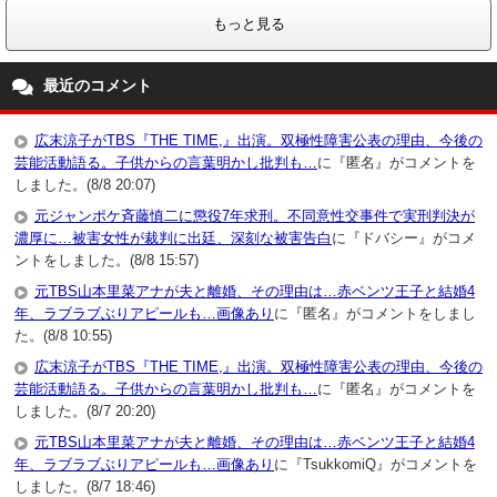
もっと見る
最近のコメント
広末涼子がTBS『THE TIME,』出演。双極性障害公表の理由、今後の
芸能活動語る。子供からの言葉明かし批判も…
に『匿名』がコメントを
しました。(8/8 20:07)
元ジャンポケ斉藤慎二に懲役7年求刑。不同意性交事件で実刑判決が
濃厚に…被害女性が裁判に出廷、深刻な被害告白
に『ドバシー』がコメ
ントをしました。(8/8 15:57)
元TBS山本里菜アナが夫と離婚、その理由は…赤ベンツ王子と結婚4
年、ラブラブぶりアピールも…画像あり
に『匿名』がコメントをしまし
た。(8/8 10:55)
広末涼子がTBS『THE TIME,』出演。双極性障害公表の理由、今後の
芸能活動語る。子供からの言葉明かし批判も…
に『匿名』がコメントを
しました。(8/7 20:20)
元TBS山本里菜アナが夫と離婚、その理由は…赤ベンツ王子と結婚4
年、ラブラブぶりアピールも…画像あり
に『TsukkomiQ』がコメントを
しました。(8/7 18:46)