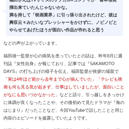
福田さんはTVサイズのサブカル×コメディが一番本領発
揮出来ていたんじゃないかな。
満を持して「映画業界」に引っ張り出されたけど、彼は
興収云々みたいなプレッシャーをかけずに、ノビノビと
やらせてあげたほうが面白い作品が作れると思う
などの声が上がっています。
福田雄一監督が心の病気を患っていたとの話は、昨年8月に週
刊誌『女性自身』が報じており、記事では『SAKAMOTO
DAYS』の打ち上げの様子を伝え、福田監督が挨拶の場面で
「実は4年ほど前から去年まで心が病んでいた」「テレビも映
画も何も見る気が起きず、仕事はしていましたが、面白いこと
がなにも思いつかなかった」
などと語り、引っ越しをきっかけ
に体調が良くなったことや、その後初めて見たドラマが『海の
はじまり』だったことなど、今回YouTubeで話したことと同じ
内容のエピソードを披露していたようです。