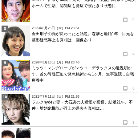
ホームで生活、認知症も発症で寝たきり状態に
0
2025年9月25日（木）PM 23:51
金田朋子の顔が変わったと話題。森渉と離婚1年、目元を
整形疑惑浮上も真相は…画像あり
4
2026年3月16日（月）PM 23:46
ミッツ・マングローブがマツコ・デラックスの近況明か
す。首の脊髄圧迫で緊急施術から1ヶ月、無事退院し自宅
療養中
0
2021年7月11日（日）PM 21:53
ラルクhydeと妻・大石恵の夫婦愛が反響。結婚21年、不
仲・離婚危機説が浮上の過去も真相は…
1