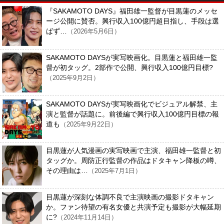
『SAKAMOTO DAYS』福田雄一監督が目黒蓮のメッセ
ージ公開に賛否。興行収入100億円超目指し、手段は選
ばず…
（2026年5月6日）
SAKAMOTO DAYSが実写映画化。目黒蓮と福田雄一監
督が初タッグ。2部作で公開、興行収入100億円目標?
（2025年9月2日）
SAKAMOTO DAYSが実写映画化でビジュアル解禁、主
演と監督が話題に。前後編で興行収入100億円目標の報
道も
（2025年9月22日）
目黒蓮が人気漫画の実写映画で主演、福田雄一監督と初
タッグか。周防正行監督の作品はドタキャン降板の噂、
その理由は…
（2025年7月1日）
目黒蓮が深刻な体調不良で主演映画の撮影ドタキャン
か。ファン待望の有名女優と共演予定も撮影が大幅延期
に?
（2024年11月14日）