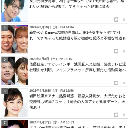
及川光博が再婚、相手は一般女性で第1子妊娠も報告。檀
れいと離婚から約8年、できちゃった結婚に賛否
0
2024年3月18日（月）PM 14:04
萩野公介＆miwaの離婚理由は…第1子誕生から4年で別
れ、できちゃった結婚巡り親が微妙な反応と不穏な報道も
6
2026年8月8日（土）PM 18:16
佐藤佳奈アナがレインボー池田直人と結婚、読売テレビ退
社理由が判明。ツインプラネット所属し新たな活動開始へ
0
2021年4月26日（月）PM 12:56
岩田絵里奈アナに熱愛疑惑、新恋人発覚か。大沢たかおと
交際説も破局? スッキリ司会の人気アナが食事デート。画
像あり
0
2024年1月17日（水）AM 10:53
エスパー伊東が63歳で死去、死因は…芸能活動休止し老人