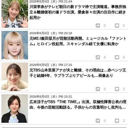
2026年8月6日（木）PM 21:44
川栄李奈がテレビ朝日の新ドラマ枠で主演報道。事務所独
立＆離婚後初の連ドラ出演。榮倉奈々出演の注目作に続き
起用か
0
0
2026年8月6日（木）PM 20:18
元ME:I飯田栞月が芸能活動再開。ミュージカル『ファント
ム』ヒロイン役起用。スキャンダル経て女優に転身か
0
0
2026年8月6日（木）PM 17:16
元TBS山本里菜アナが夫と離婚、その理由は…赤ベンツ王
子と結婚4年、ラブラブぶりアピールも…画像あり
0
2
2026年8月6日（木）PM 15:31
広末涼子がTBS『THE TIME,』出演。双極性障害公表の理
由、今後の芸能活動語る。子供からの言葉明かし批判も…
0
3