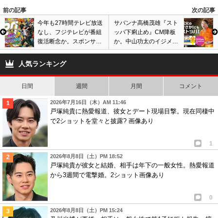
前の記事
次の記事
今年も27時間テレビ放送
サバンナ高橋茂雄『スト
なし、フジテレビが番組
ッパ下痢止め』CM降板
復活断念か。スポンサー
か。中山功太のイジメ被
がほぼ戻るも、制作費集
害暴露が波紋、イメージ
めが難しく…
悪化で仕事激減危機
人気ランキング
日間
週間
月間
コメント
2026年7月16日（木）AM 11:46
戸塚純貴に熱愛報道、彼女とデート現場目撃。現在同棲中
で2ショットを堂々と披露? 画像あり
1
2026年8月8日（土）PM 18:52
戸塚純貴が彼女と結婚、相手は年下の一般女性。熱愛報道
から3週間で電撃婚。2ショット画像あり
0
2026年8月8日（土）PM 15:24