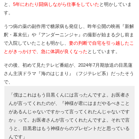
と、
5年にわたり闘病しながら仕事をしていた
と明かしていま
す。
うつ病の薬の副作用で糖尿病も発症し、昨年公開の映画『新解
釈・幕末伝』や『アンダーニンジャ』の撮影が始まる少し前ま
で入院していたことも明かし、
妻の判断で自宅を引っ越したこ
とがきっかけで、急に体調が良くなった
としています。
その後、初めて見たテレビ番組が、2024年7月期放送の目黒蓮
さん主演ドラマ『海のはじまり』（フジテレビ系）だったそう
で、
「僕はこれはもう目黒くんには言ったんですよ。お医者さ
んが言ってくれたのが、『神様が君にはまだやるべきこと
があるんじゃないですかって言ってくれたんじゃないです
か』って。お医者さんが言ってくれたんですよ。それで言
うと、目黒君はもう神様からのプレゼントだと思っている
んです」