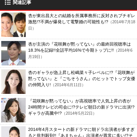
関連記事
杏が東出昌大との結婚を所属事務所に反対されブチギレ
激怒!?不満が爆発して電撃婚の可能性も!?
（2014年7月18
日）
杏が主演の『花咲舞が黙ってない』の最終回視聴率は
18.3%を記録!!全話平均16%で今期トップに!!
（2014年6
月19日）
杏のギャラが急上昇し松嶋菜々子レベルに!?『花咲舞が
黙ってない』と『ごちそうさん』のヒットでトップ女優
の仲間入り!
（2014年6月11日）
『花咲舞が黙ってない』が高視聴率で人気上昇の杏が
24時間テレビの司会に!?テレビ朝日の新ドラマに出演!?
ギャラが高騰中!?
（2014年5月22日）
2014年4月スタートの新ドラマに朝ドラ出演者が多すぎ
ると批判殺到!!『あまちゃん』出演者が異常に多い!?そ