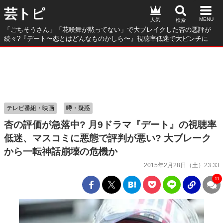
芸トピ
人気
「ごちそうさん」「花咲舞が黙ってない」で大ブレイクした杏の悪評が
続々?『デート〜恋とはどんなものかしら〜』視聴率低迷で大ピンチに
テレビ番組・映画
噂・疑惑
杏の評価が急落中? 月9ドラマ『デート』の視聴率
低迷、マスコミに悪態で評判が悪い? 大ブレーク
から一転神話崩壊の危機か
2015年2月28日（土）23:33
11