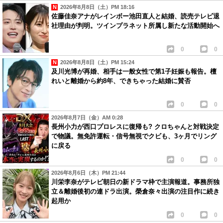
2026年8月8日（土）PM 18:16
佐藤佳奈アナがレインボー池田直人と結婚、読売テレビ退
社理由が判明。ツインプラネット所属し新たな活動開始へ
0
0
2026年8月8日（土）PM 15:24
及川光博が再婚、相手は一般女性で第1子妊娠も報告。檀
れいと離婚から約8年、できちゃった結婚に賛否
0
0
2026年8月7日（金）AM 0:28
長州小力が西口プロレスに復帰も? クロちゃんと対戦決定
で物議。無免許運転・信号無視でクビも、3ヶ月でリング
に戻る
0
0
2026年8月6日（木）PM 21:44
川栄李奈がテレビ朝日の新ドラマ枠で主演報道。事務所独
立＆離婚後初の連ドラ出演。榮倉奈々出演の注目作に続き
起用か
0
0