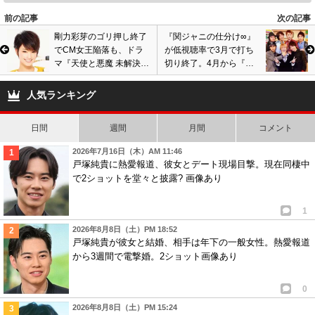
杏は好きなんだけどなぁ〜
前の記事
次の記事
0
0
剛力彩芽のゴリ押し終了
『関ジャニの仕分け∞』
でCM女王陥落も、ドラ
が低視聴率で3月で打ち
7
匿名
ID:N2Q5YjE5OD
( 2015年3月2日 3:07 PM )
マ『天使と悪魔 未解決事
切り終了。4月から『関
こいつは生理的に受け付けん。見たくない。
件匿名交渉課』で主演の
ジャム 完全燃SHOW』が
理由とは? バーター扱い
スタートへ
人気ランキング
0
1
は継続?
8
匿名
ID:YmRkZGI3Yj
( 2015年3月3日 7:39 PM )
日間
週間
月間
コメント
不細工な巨人おばさん
2026年7月16日（木）AM 11:46
戸塚純貴に熱愛報道、彼女とデート現場目撃。現在同棲中
0
1
で2ショットを堂々と披露? 画像あり
9
匿名
ID:M2NkNDFhND
( 2015年3月5日 6:56 PM )
1
杏も好きだし、デートも面白い。
2026年8月8日（土）PM 18:52
評価も批判も個人の自由では？
戸塚純貴が彼女と結婚、相手は年下の一般女性。熱愛報道
0
0
から3週間で電撃婚。2ショット画像あり
10
匿名
ID:ODVmYTEwYW
( 2015年3月6日 8:58 PM )
0
不細工巨人おばさん
2026年8月8日（土）PM 15:24