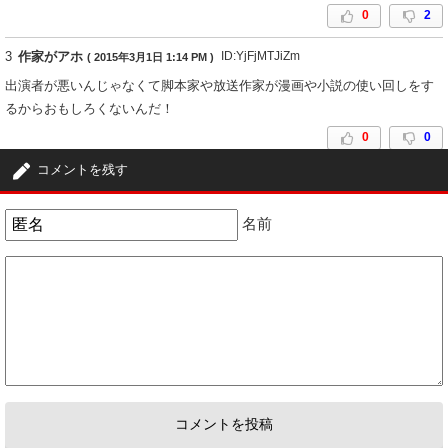
0
2
3
作家がアホ
ID:YjFjMTJiZm
( 2015年3月1日 1:14 PM )
出演者が悪いんじゃなくて脚本家や放送作家が漫画や小説の使い回しをす
るからおもしろくないんだ！
0
0
コメントを残す
4
匿名
ID:YTkyZWFiYW
( 2015年3月1日 2:02 PM )
あん 嫌い。何でこんなでか女と結婚したの？東出。
名前
1
2
5
匿名
ID:NzIwZmI5Zm
( 2015年3月1日 6:26 PM )
杏ちゃん好きだけどなぁ。
1
0
6
匿名
ID:ZTBhNzYyOD
( 2015年3月2日 7:13 AM )
デート期待して3話くらいまでみたけど、だんだんつまらなくなってみるの
やめた