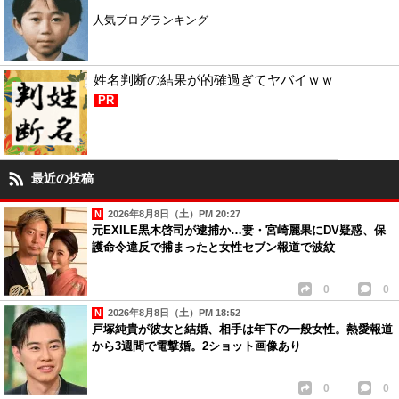
人気ブログランキング
姓名判断の結果が的確過ぎてヤバイｗｗ
PR
最近の投稿
2026年8月8日（土）PM 20:27
元EXILE黒木啓司が逮捕か…妻・宮崎麗果にDV疑惑、保
護命令違反で捕まったと女性セブン報道で波紋
0
0
2026年8月8日（土）PM 18:52
戸塚純貴が彼女と結婚、相手は年下の一般女性。熱愛報道
から3週間で電撃婚。2ショット画像あり
0
0