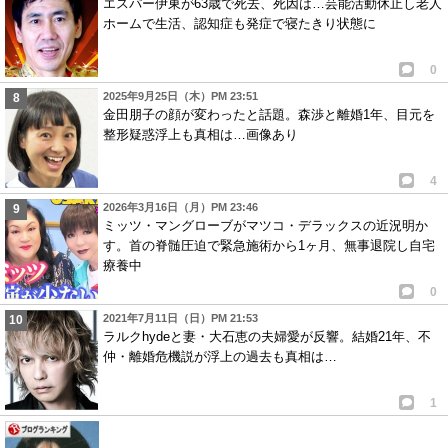
エスパー伊東が63歳で死去、死因は…芸能活動休止し老人
ホームで生活、認知症も発症で寝たきり状態に
0
2025年9月25日（木）PM 23:51
金田朋子の顔が変わったと話題。森渉と離婚1年、目元を
整形疑惑浮上も真相は…画像あり
4
2026年3月16日（月）PM 23:46
ミッツ・マングローブがマツコ・デラックスの近況明か
す。首の脊髄圧迫で緊急施術から1ヶ月、無事退院し自宅
療養中
0
2021年7月11日（日）PM 21:53
ラルクhydeと妻・大石恵の夫婦愛が反響。結婚21年、不
仲・離婚危機説が浮上の過去も真相は…
1