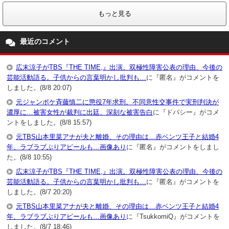
もっと見る
最近のコメント
広末涼子がTBS『THE TIME,』出演。双極性障害公表の理由、今後の
芸能活動語る。子供からの言葉明かし批判も…
に『匿名』がコメントを
しました。(8/8 20:07)
元ジャンポケ斉藤慎二に懲役7年求刑。不同意性交事件で実刑判決が
濃厚に…被害女性が裁判に出廷、深刻な被害告白
に『ドバシー』がコメ
ントをしました。(8/8 15:57)
元TBS山本里菜アナが夫と離婚、その理由は…赤ベンツ王子と結婚4
年、ラブラブぶりアピールも…画像あり
に『匿名』がコメントをしまし
た。(8/8 10:55)
広末涼子がTBS『THE TIME,』出演。双極性障害公表の理由、今後の
芸能活動語る。子供からの言葉明かし批判も…
に『匿名』がコメントを
しました。(8/7 20:20)
元TBS山本里菜アナが夫と離婚、その理由は…赤ベンツ王子と結婚4
年、ラブラブぶりアピールも…画像あり
に『TsukkomiQ』がコメントを
しました。(8/7 18:46)