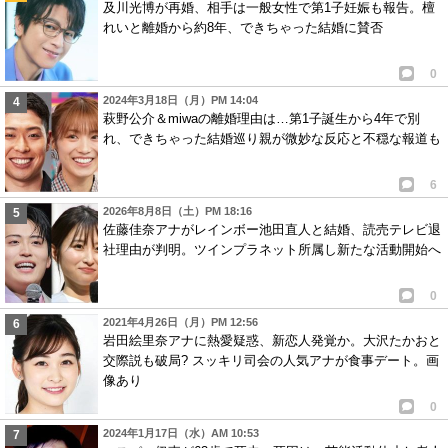
及川光博が再婚、相手は一般女性で第1子妊娠も報告。檀
0
1
れいと離婚から約8年、できちゃった結婚に賛否
11
匿名
ID:Y2YwNDQ1YT
( 2015年3月7日 10:24 PM )
0
杏ちゃんカッコいいし、健気やし、清楚やし、好きやでー！！
2024年3月18日（月）PM 14:04
応援するよー
萩野公介＆miwaの離婚理由は…第1子誕生から4年で別
2
0
れ、できちゃった結婚巡り親が微妙な反応と不穏な報道も
6
2026年8月8日（土）PM 18:16
佐藤佳奈アナがレインボー池田直人と結婚、読売テレビ退
社理由が判明。ツインプラネット所属し新たな活動開始へ
0
2021年4月26日（月）PM 12:56
岩田絵里奈アナに熱愛疑惑、新恋人発覚か。大沢たかおと
交際説も破局? スッキリ司会の人気アナが食事デート。画
像あり
0
2024年1月17日（水）AM 10:53