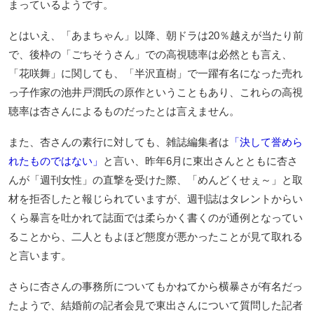
まっているようです。
とはいえ、「あまちゃん」以降、朝ドラは20％越えが当たり前
で、後枠の「ごちそうさん」での高視聴率は必然とも言え、
「花咲舞」に関しても、「半沢直樹」で一躍有名になった売れ
っ子作家の池井戸潤氏の原作ということもあり、これらの高視
聴率は杏さんによるものだったとは言えません。
また、杏さんの素行に対しても、雑誌編集者は
「決して誉めら
れたものではない」
と言い、昨年6月に東出さんとともに杏さ
んが「週刊女性」の直撃を受けた際、「めんどくせぇ～」と取
材を拒否したと報じられていますが、週刊誌はタレントからい
くら暴言を吐かれて誌面では柔らかく書くのが通例となってい
ることから、二人ともよほど態度が悪かったことが見て取れる
と言います。
さらに杏さんの事務所についてもかねてから横暴さが有名だっ
たようで、結婚前の記者会見で東出さんについて質問した記者