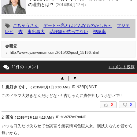
の理由とは!?
（2014年4月17日）
ごちそうさん
デート～恋とはどんなものかしら～
フジテ
レビ
杏
東出昌大
花咲舞が黙ってない
視聴率
参照元
http://www.cyzowoman.com/2015/02/post_15196.html
11件のコメント
↓コメント投稿
▲
｜
▼
1
嵐好きです。
ID:N2RjYjBlNT
( 2015年3月1日 3:00 AM )
このドラマ大好きなんだけどな～!!杏ちゃんに責任押しつけないで!!
0
0
2
匿名
ID:MWZiZmRmND
( 2015年3月1日 4:18 AM )
いつも口先だけ尖らせて台詞言う無表情褐色巨人女。演技力なんか昔から
無いから。