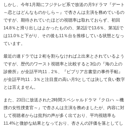
しかし、今年1月期にフジテレビ系で放送の月9ドラマ『デート
～恋とはどんなものかしら～』で杏さんは主演を務めているの
ですが、期待されていたほどの視聴率は取れておらず、初回
14.8％と滑り出しはよかったものの、第2話で13.6％、第3話で
は11.0％と下がり、その後も11％台を推移している状態となっ
ています。
最近の連ドラでは２桁を割らなければ上出来とされているよう
ですが、歴代のワースト視聴率と比較すると3位の『海の上の
診療所』が全話平均11．2％、『ビブリア古書堂の事件手帖』
が全話平均11．3％と注目度の高い月9としては決して良い数字
とは言えません。
また、23日に放送された2時間スペシャルドラマ『クロハ ～機
捜の女性捜査官～』で杏さんは主演を務めましたが、内容に対
して視聴者からは批判の声が多く出ており、平均視聴率も
11.4%と微妙な結果となっており、杏さんの評価を落としてし