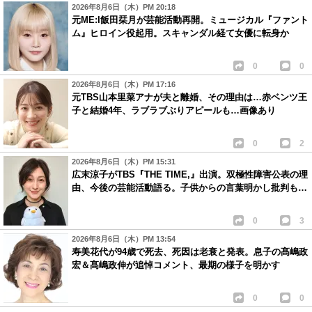
2026年8月6日（木）PM 20:18
元ME:I飯田栞月が芸能活動再開。ミュージカル『ファント
ム』ヒロイン役起用。スキャンダル経て女優に転身か
0
0
2026年8月6日（木）PM 17:16
元TBS山本里菜アナが夫と離婚、その理由は…赤ベンツ王
子と結婚4年、ラブラブぶりアピールも…画像あり
0
2
2026年8月6日（木）PM 15:31
広末涼子がTBS『THE TIME,』出演。双極性障害公表の理
由、今後の芸能活動語る。子供からの言葉明かし批判も…
0
3
2026年8月6日（木）PM 13:54
寿美花代が94歳で死去、死因は老衰と発表。息子の髙嶋政
宏＆髙嶋政伸が追悼コメント、最期の様子を明かす
0
0