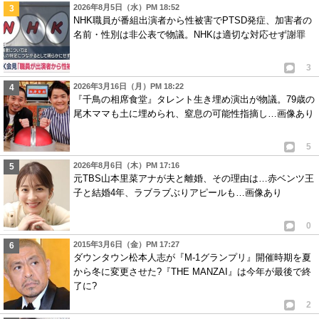
2026年8月5日（水）PM 18:52
NHK職員が番組出演者から性被害でPTSD発症、加害者の
名前・性別は非公表で物議。NHKは適切な対応せず謝罪
3
2026年3月16日（月）PM 18:22
『千鳥の相席食堂』タレント生き埋め演出が物議。79歳の
尾木ママも土に埋められ、窒息の可能性指摘し…画像あり
5
2026年8月6日（木）PM 17:16
元TBS山本里菜アナが夫と離婚、その理由は…赤ベンツ王
子と結婚4年、ラブラブぶりアピールも…画像あり
0
2015年3月6日（金）PM 17:27
ダウンタウン松本人志が『M-1グランプリ』開催時期を夏
から冬に変更させた?『THE MANZAI』は今年が最後で終
了に?
2