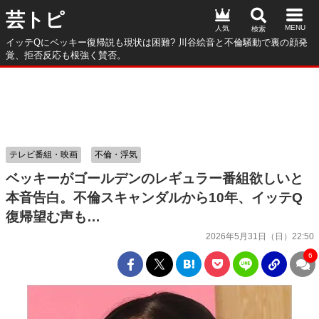
芸トピ
人気
イッテQにベッキー復帰説も現状は困難? 川谷絵音と不倫騒動で裏の顔発
覚、拒否反応も根強く賛否。
テレビ番組・映画
不倫・浮気
ベッキーがゴールデンのレギュラー番組欲しいと
本音告白。不倫スキャンダルから10年、イッテQ
復帰望む声も…
2026年5月31日（日）22:50
6