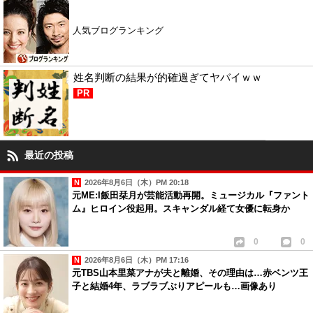
人気ブログランキング
姓名判断の結果が的確過ぎてヤバイｗｗ
PR
最近の投稿
2026年8月6日（木）PM 20:18
元ME:I飯田栞月が芸能活動再開。ミュージカル『ファント
ム』ヒロイン役起用。スキャンダル経て女優に転身か
0
0
2026年8月6日（木）PM 17:16
元TBS山本里菜アナが夫と離婚、その理由は…赤ベンツ王
子と結婚4年、ラブラブぶりアピールも…画像あり