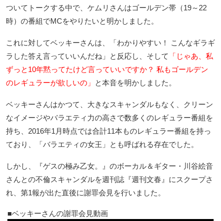
ついてトークする中で、ケムリさんはゴールデン帯（19～22
時）の番組でMCをやりたいと明かしました。
これに対してベッキーさんは、「わかりやすい！ こんなギラギ
ラした答え言っていいんだね」と反応し、そして
「じゃあ、私
ずっと10年黙ってたけど言っていいですか？ 私もゴールデン
のレギュラーが欲しいの」
と本音を明かしました。
ベッキーさんはかつて、大きなスキャンダルもなく、クリーン
なイメージやバラエティ力の高さで数多くのレギュラー番組を
持ち、2016年1月時点では合計11本ものレギュラー番組を持っ
ており、「バラエティの女王」とも呼ばれる存在でした。
しかし、『ゲスの極み乙女。』のボーカル＆ギター・川谷絵音
さんとの不倫スキャンダルを週刊誌『週刊文春』にスクープさ
れ、第1報が出た直後に謝罪会見を行いました。
ベッキーさんの謝罪会見動画