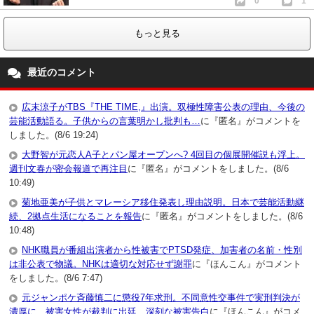
0
1
もっと見る
最近のコメント
広末涼子がTBS『THE TIME,』出演。双極性障害公表の理由、今後の
芸能活動語る。子供からの言葉明かし批判も…
に『匿名』がコメントを
しました。(8/6 19:24)
大野智が元恋人A子とパン屋オープンへ? 4回目の個展開催説も浮上。
週刊文春が密会報道で再注目
に『匿名』がコメントをしました。(8/6
10:49)
菊地亜美が子供とマレーシア移住発表し理由説明。日本で芸能活動継
続、2拠点生活になることを報告
に『匿名』がコメントをしました。(8/6
10:48)
NHK職員が番組出演者から性被害でPTSD発症、加害者の名前・性別
は非公表で物議。NHKは適切な対応せず謝罪
に『ほんこん』がコメント
をしました。(8/6 7:47)
元ジャンポケ斉藤慎二に懲役7年求刑。不同意性交事件で実刑判決が
濃厚に…被害女性が裁判に出廷、深刻な被害告白
に『ほんこん』がコメ