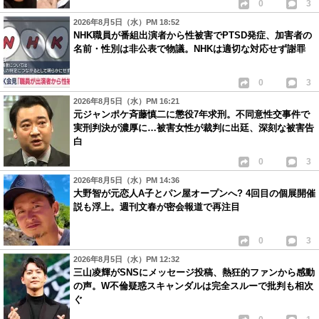
0
3
2026年8月5日（水）PM 18:52
NHK職員が番組出演者から性被害でPTSD発症、加害者の
名前・性別は非公表で物議。NHKは適切な対応せず謝罪
0
3
2026年8月5日（水）PM 16:21
元ジャンポケ斉藤慎二に懲役7年求刑。不同意性交事件で
実刑判決が濃厚に…被害女性が裁判に出廷、深刻な被害告
白
0
3
2026年8月5日（水）PM 14:36
大野智が元恋人A子とパン屋オープンへ? 4回目の個展開催
説も浮上。週刊文春が密会報道で再注目
0
3
2026年8月5日（水）PM 12:32
三山凌輝がSNSにメッセージ投稿、熱狂的ファンから感動
の声。W不倫疑惑スキャンダルは完全スルーで批判も相次
ぐ