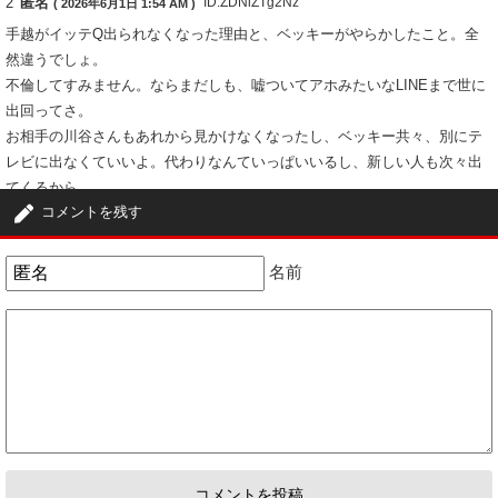
2
匿名
ID:ZDNiZTg2Nz
( 2026年6月1日 1:54 AM )
手越がイッテQ出られなくなった理由と、ベッキーがやらかしたこと。全
然違うでしょ。
不倫してすみません。ならまだしも、嘘ついてアホみたいなLINEまで世に
出回ってさ。
お相手の川谷さんもあれから見かけなくなったし、ベッキー共々、別にテ
レビに出なくていいよ。代わりなんていっぱいいるし、新しい人も次々出
てくるから。
コメントを残す
8
1
3
匿名
ID:ZGFiN2E2MW
( 2026年6月1日 2:56 AM )
名前
シンプルにLINEの影響がデカすぎるだろｗｗ普通の不倫だったら多分ここ
まではいってない
10
1
4
匿名
ID:NDU4YTVkMz
( 2026年6月1日 4:24 AM )
もういいかげん許してやんなよ。ひき逃げしたとかじゃないしさ
3
9