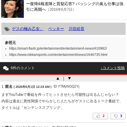
ー復帰&報道陣と質疑応答? バッシングの嵐も仕事は強
引に再開へ
（2016年6月7日）
ゲスの極み乙女。
ベッキー
川谷絵音
参照元
https://smart-flash.jp/entertainment/entertainment-news/410982/
https://www.nikkansports.com/entertainment/news/1646735.html
6件のコメント
↓コメント投稿
▲
｜
▼
1
匿名
ID:YTMyNGQ2Yj
( 2026年6月1日 12:24 AM )
まずYouTubeで番組を作ってヒットさせたら可能性は出るんじゃない？
内容は過去に異性関係でやらかした人たちがゲストに出るトーク番組で、
タイトルは「センテンススプリング」
2
3