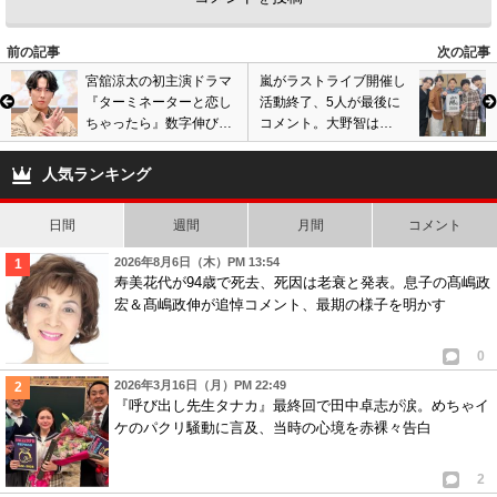
5
匿名
ID:ZmFjMmE5Mz
( 2026年6月1日 6:27 AM )
恋愛も仕事もまじめにやってりゃ今頃そのポジションに居れたのに
前の記事
次の記事
自分で手放したくせに嘆くなよ
宮舘涼太の初主演ドラマ
嵐がラストライブ開催し
『ターミネーターと恋し
活動終了、5人が最後に
5
2
ちゃったら』数字伸び悩
コメント。大野智は
み…Snow Manのメンバ
STARTO社を退所、今後
6
匿名
ID:MGZkNGY3Yz
( 2026年6月2日 1:15 AM )
ー格差が鮮明に?
の活動は…
人気ランキング
不倫したからではなく、
川谷さんに対して送った
日間
週間
月間
コメント
LINEの内容でしょう？！問題は。
2026年8月6日（木）PM 13:54
上から目線で 嘘つきで
寿美花代が94歳で死去、死因は老衰と発表。息子の髙嶋政
本性がバレただけでは？
宏＆髙嶋政伸が追悼コメント、最期の様子を明かす
5
0
0
2026年3月16日（月）PM 22:49
『呼び出し先生タナカ』最終回で田中卓志が涙。めちゃイ
ケのパクリ騒動に言及、当時の心境を赤裸々告白
2