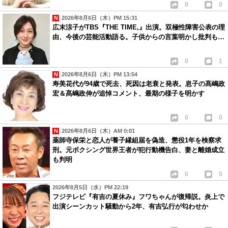
0
0
2026年8月6日（木）PM 15:31
広末涼子がTBS『THE TIME,』出演。双極性障害公表の理
由、今後の芸能活動語る。子供からの言葉明かし批判も…
0
1
2026年8月6日（木）PM 13:54
寿美花代が94歳で死去、死因は老衰と発表。息子の髙嶋政
宏＆髙嶋政伸が追悼コメント、最期の様子を明かす
0
0
2026年8月6日（木）AM 0:01
薬師寺保栄と恋人が養子縁組届を偽造、懲役1年を検察求
刑。元ボクシング世界王者が犯行動機告白、妻と離婚成立
も判明
0
0
2026年8月5日（水）PM 22:19
フジテレビ『有吉の夏休み』フワちゃんが復帰説。炎上で
出演シーンカット騒動から2年、有吉弘行が匂わせか