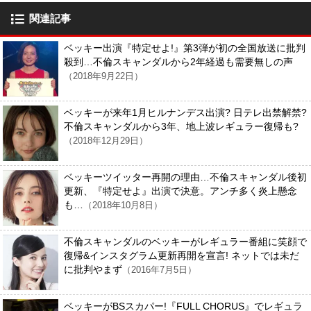
関連記事
ベッキー出演『特定せよ!』第3弾が初の全国放送に批判
殺到…不倫スキャンダルから2年経過も需要無しの声
（2018年9月22日）
ベッキーが来年1月ヒルナンデス出演? 日テレ出禁解禁?
不倫スキャンダルから3年、地上波レギュラー復帰も?
（2018年12月29日）
ベッキーツイッター再開の理由…不倫スキャンダル後初
更新、『特定せよ』出演で決意。アンチ多く炎上懸念
も…
（2018年10月8日）
不倫スキャンダルのベッキーがレギュラー番組に笑顔で
復帰&インスタグラム更新再開を宣言! ネットでは未だ
に批判やまず
（2016年7月5日）
ベッキーがBSスカパー!『FULL CHORUS』でレギュラ