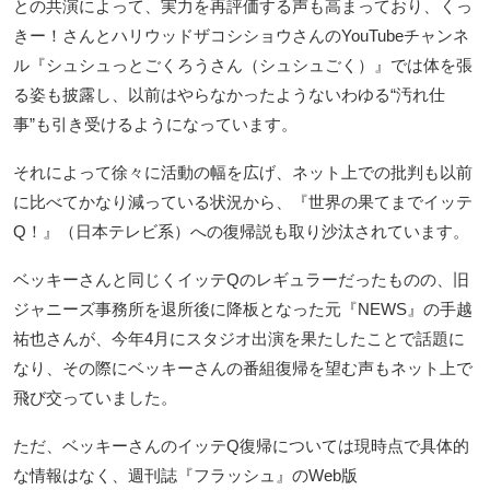
との共演によって、実力を再評価する声も高まっており、くっ
きー！さんとハリウッドザコシショウさんのYouTubeチャンネ
ル『シュシュっとごくろうさん（シュシュごく）』では体を張
る姿も披露し、以前はやらなかったようないわゆる“汚れ仕
事”も引き受けるようになっています。
それによって徐々に活動の幅を広げ、ネット上での批判も以前
に比べてかなり減っている状況から、『世界の果てまでイッテ
Q！』（日本テレビ系）への復帰説も取り沙汰されています。
ベッキーさんと同じくイッテQのレギュラーだったものの、旧
ジャニーズ事務所を退所後に降板となった元『NEWS』の手越
祐也さんが、今年4月にスタジオ出演を果たしたことで話題に
なり、その際にベッキーさんの番組復帰を望む声もネット上で
飛び交っていました。
ただ、ベッキーさんのイッテQ復帰については現時点で具体的
な情報はなく、週刊誌『フラッシュ』のWeb版