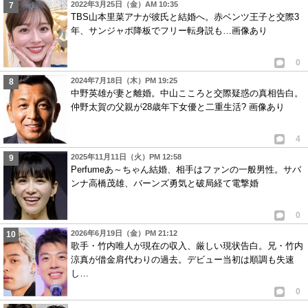
2022年3月25日（金）AM 10:35
TBS山本里菜アナが彼氏と結婚へ。赤ベンツ王子と交際3
年、サンジャポ降板でフリー転身説も…画像あり
0
2024年7月18日（木）PM 19:25
中野英雄が妻と離婚。中山こころと交際疑惑の真相告白。
仲野太賀の父親が28歳年下女優と二重生活? 画像あり
4
2025年11月11日（火）PM 12:58
Perfumeあ～ちゃん結婚、相手はファンの一般男性。サバ
ンナ高橋茂雄、バーンズ勇気と破局経て電撃婚
0
2026年6月19日（金）PM 21:12
歌手・竹内唯人が現在の収入、厳しい現状告白。兄・竹内
涼真が借金肩代わりの過去。デビュー当初は順調も失速
し…
0