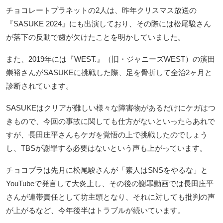
チョコレートプラネットの2人は、昨年クリスマス放送の
『SASUKE 2024』にも出演しており、その際には松尾駿さん
が落下の反動で歯が欠けたことを明かしていました。
また、2019年には『WEST.』（旧・ジャニーズWEST）の濱田
崇裕さんがSASUKEに挑戦した際、足を骨折して全治2ヶ月と
診断されています。
SASUKEはクリアが難しい様々な障害物があるだけにケガはつ
きもので、今回の事故に関しても仕方がないといったらあれで
すが、長田庄平さんもケガを覚悟の上で挑戦したのでしょう
し、TBSが謝罪する必要はないという声も上がっています。
チョコプラは先月に松尾駿さんが「素人はSNSをやるな」と
YouTubeで発言して大炎上し、その後の謝罪動画では長田庄平
さんが連帯責任として坊主頭となり、それに対しても批判の声
が上がるなど、今年後半はトラブルが続いています。