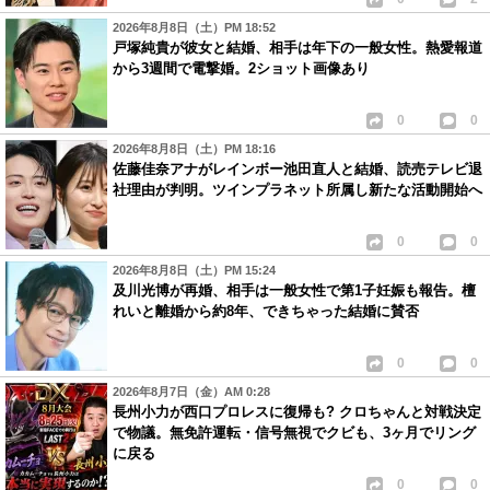
2026年8月8日（土）PM 18:52
戸塚純貴が彼女と結婚、相手は年下の一般女性。熱愛報道
から3週間で電撃婚。2ショット画像あり
0
0
2026年8月8日（土）PM 18:16
佐藤佳奈アナがレインボー池田直人と結婚、読売テレビ退
社理由が判明。ツインプラネット所属し新たな活動開始へ
0
0
2026年8月8日（土）PM 15:24
及川光博が再婚、相手は一般女性で第1子妊娠も報告。檀
れいと離婚から約8年、できちゃった結婚に賛否
0
0
2026年8月7日（金）AM 0:28
長州小力が西口プロレスに復帰も? クロちゃんと対戦決定
で物議。無免許運転・信号無視でクビも、3ヶ月でリング
に戻る
0
0