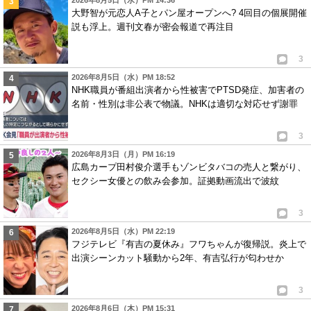
2026年8月5日（水）PM 14:36
大野智が元恋人A子とパン屋オープンへ? 4回目の個展開催
説も浮上。週刊文春が密会報道で再注目
3
2026年8月5日（水）PM 18:52
NHK職員が番組出演者から性被害でPTSD発症、加害者の
名前・性別は非公表で物議。NHKは適切な対応せず謝罪
3
2026年8月3日（月）PM 16:19
広島カープ田村俊介選手もゾンビタバコの売人と繋がり、
セクシー女優との飲み会参加。証拠動画流出で波紋
3
2026年8月5日（水）PM 22:19
フジテレビ『有吉の夏休み』フワちゃんが復帰説。炎上で
出演シーンカット騒動から2年、有吉弘行が匂わせか
3
2026年8月6日（木）PM 15:31