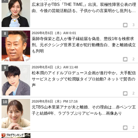
広末涼子がTBS『THE TIME,』出演。双極性障害公表の理
由、今後の芸能活動語る。子供からの言葉明かし批判も…
3
2026年8月6日（木）AM 0:01
薬師寺保栄と恋人が養子縁組届を偽造、懲役1年を検察求
刑。元ボクシング世界王者が犯行動機告白、妻と離婚成立
も判明
2
2026年8月4日（火）AM 11:48
松本潤のアイドルプロデュース企画が進行中か。大手配信
サービスとタッグで松潤版タイプロ始動? ネットで賛否の
声
2
2026年8月6日（木）PM 17:16
元TBS山本里菜アナが夫と離婚、その理由は…赤ベンツ王
子と結婚4年、ラブラブぶりアピールも…画像あり
2