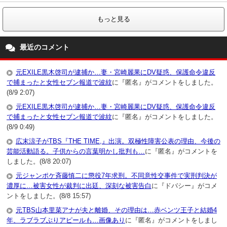
もっと見る
最近のコメント
元EXILE黒木啓司が逮捕か…妻・宮崎麗果にDV疑惑、保護命令違反
で捕まったと女性セブン報道で波紋
に『匿名』がコメントをしました。
(8/9 2:07)
元EXILE黒木啓司が逮捕か…妻・宮崎麗果にDV疑惑、保護命令違反
で捕まったと女性セブン報道で波紋
に『匿名』がコメントをしました。
(8/9 0:49)
広末涼子がTBS『THE TIME,』出演。双極性障害公表の理由、今後の
芸能活動語る。子供からの言葉明かし批判も…
に『匿名』がコメントを
しました。(8/8 20:07)
元ジャンポケ斉藤慎二に懲役7年求刑。不同意性交事件で実刑判決が
濃厚に…被害女性が裁判に出廷、深刻な被害告白
に『ドバシー』がコメ
ントをしました。(8/8 15:57)
元TBS山本里菜アナが夫と離婚、その理由は…赤ベンツ王子と結婚4
年、ラブラブぶりアピールも…画像あり
に『匿名』がコメントをしまし