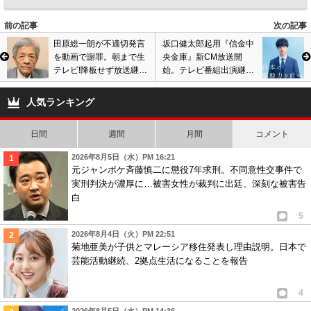
前の記事
次の記事
田原総一朗が不適切発言
坂口健太郎起用『信金中
を動画で謝罪。朝まで生
央金庫』新CM放送開
テレビ!降板せず放送継続
始。テレビ番組出演継続
へ。BS朝日の問題を長女
で二股スキャンダルの影
が暴露で波紋
響は最小限か。
人気ランキング
日間
週間
月間
コメント
2026年8月5日（水）PM 16:21
元ジャンポケ斉藤慎二に懲役7年求刑。不同意性交事件で
実刑判決が濃厚に…被害女性が裁判に出廷、深刻な被害告
白
5
2026年8月4日（火）PM 22:51
菊地亜美が子供とマレーシア移住発表し理由説明。日本で
芸能活動継続、2拠点生活になることを報告
4