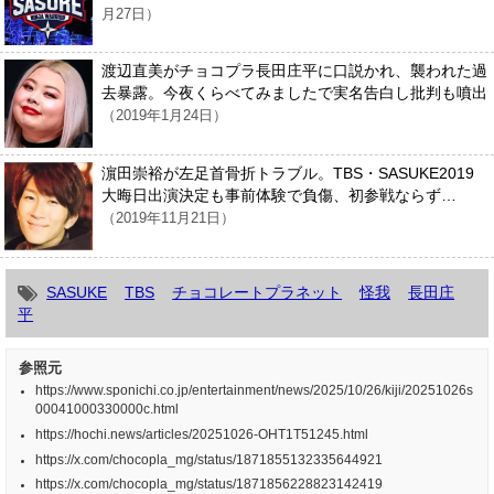
月27日）
渡辺直美がチョコプラ長田庄平に口説かれ、襲われた過
去暴露。今夜くらべてみましたで実名告白し批判も噴出
（2019年1月24日）
濵田崇裕が左足首骨折トラブル。TBS・SASUKE2019
大晦日出演決定も事前体験で負傷、初参戦ならず…
（2019年11月21日）
SASUKE
TBS
チョコレートプラネット
怪我
長田庄
平
参照元
https://www.sponichi.co.jp/entertainment/news/2025/10/26/kiji/20251026s
00041000330000c.html
https://hochi.news/articles/20251026-OHT1T51245.html
https://x.com/chocopla_mg/status/1871855132335644921
https://x.com/chocopla_mg/status/1871856228823142419