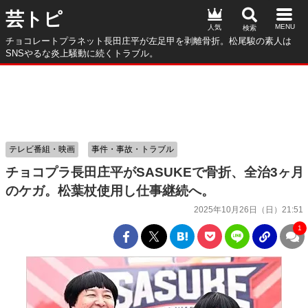
芸トピ
人気
チョコレートプラネット長田庄平が左足甲を剥離骨折。松尾駿の素人は
SNSやるな炎上騒動に続くトラブル。
テレビ番組・映画
事件・事故・トラブル
チョコプラ長田庄平がSASUKEで骨折、全治3ヶ月
のケガ。松葉杖使用し仕事継続へ。
2025年10月26日（日）21:51
1