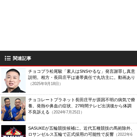
関連記事
チョコプラ松尾駿「素人はSNSやるな」発言謝罪し真意
説明。相方・長田庄平は連帯責任で丸坊主に。動画あり
（2025年9月18日）
チョコレートプラネット長田庄平が原因不明の病気で療
養。発熱や鼻血の症状、27時間テレビ出演後から体調
不良訴える
（2024年7月25日）
SASUKEが五輪競技候補に。近代五種競技の馬術除外、
ロサンゼルス五輪で正式採用の可能性で反響
（2022年6