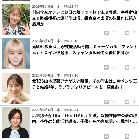
2026年8月6日（木）PM 21:44
川栄李奈がテレビ朝日の新ドラマ枠で主演報道。事務所独
立＆離婚後初の連ドラ出演。榮倉奈々出演の注目作に続き
起用か
0
0
2026年8月6日（木）PM 20:18
元ME:I飯田栞月が芸能活動再開。ミュージカル『ファント
ム』ヒロイン役起用。スキャンダル経て女優に転身か
0
0
2026年8月6日（木）PM 17:16
元TBS山本里菜アナが夫と離婚、その理由は…赤ベンツ王
子と結婚4年、ラブラブぶりアピールも…画像あり
0
2
2026年8月6日（木）PM 15:31
広末涼子がTBS『THE TIME,』出演。双極性障害公表の理
由、今後の芸能活動語る。子供からの言葉明かし批判も…
0
3