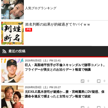
人気ブログランキング
姓名判断の結果が的確過ぎてヤバイｗｗ
PR
最近の投稿
2026年8月8日（土）PM 22:41
巨人・高梨雄平投手が不倫スキャンダルで謝罪コメント。
フライデーが美女とのお泊りデート報道で物議
0
0
2026年8月8日（土）PM 20:27
元EXILE黒木啓司が逮捕か…妻・宮崎麗果にDV疑惑、保
護命令違反で捕まったと女性セブン報道で波紋
0
2