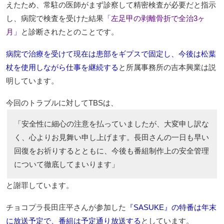
えたため、常駐の医師がまず診察して精密検査が必要だと指示
し、病院で検査を受けた結果
「左足甲の剥離骨折で全治3ヶ
月」
と診断されたとのことです。
病院で治療を受けて現在は患部をギプスで固定し、今後は松葉
杖を使用しながら仕事を継続する
と所属事務所の吉本興業は説
明しています。
今回のトラブルに対してTBSは、
「安全性に細心の注意を払っていましたが、大変申し訳な
く、心よりお見舞い申し上げます。長田さんの一日も早い
回復をお祈りするとともに、今後も番組制作上の安全管理
について徹底してまいります」
と謝罪しています。
チョコプラ長田庄平さんが参加した
『SASUKE』の特番は年末
に放送予定で、番組は予定通り放送する
としています。