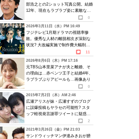
部浩之との2ショット写真公開。結婚
12年、現在もラブラブ姿に素敵な夫
婦の声
0
2026年3月11日（水）PM 16:49
フジテレビ1月期ドラマの視聴率惨
敗。優秀な人材の離脱相次ぎ深刻な
状況? 大改編実施で制作費大幅削減
も…
11
2026年8月6日（木）PM 17:16
元TBS山本里菜アナが夫と離婚、そ
の理由は…赤ベンツ王子と結婚4年、
ラブラブぶりアピールも…画像あり
0
2015年7月2日（木）AM 2:46
広瀬アリスが妹・広瀬すずのブログ
に誤爆投稿もヤラセの可能性? スタ
ッフ軽視発言謝罪ツイートに疑惑浮
上で火消し工作?
2
2021年3月26日（金）PM 21:03
サンドウィッチマン伊達みきおが膀