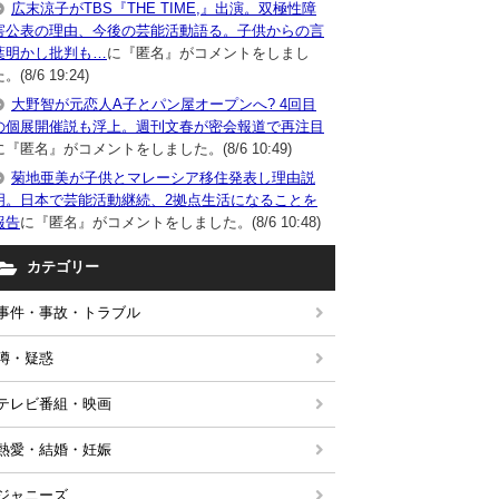
広末涼子がTBS『THE TIME,』出演。双極性障
害公表の理由、今後の芸能活動語る。子供からの言
葉明かし批判も…
に『匿名』がコメントをしまし
。(8/6 19:24)
大野智が元恋人A子とパン屋オープンへ? 4回目
の個展開催説も浮上。週刊文春が密会報道で再注目
に『匿名』がコメントをしました。(8/6 10:49)
菊地亜美が子供とマレーシア移住発表し理由説
明。日本で芸能活動継続、2拠点生活になることを
報告
に『匿名』がコメントをしました。(8/6 10:48)
カテゴリー
事件・事故・トラブル
噂・疑惑
テレビ番組・映画
熱愛・結婚・妊娠
ジャニーズ