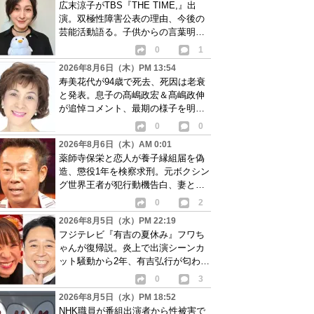
広末涼子がTBS『THE TIME,』出
演。双極性障害公表の理由、今後の
芸能活動語る。子供からの言葉明か
し批判も…
0
1
2026年8月6日（木）PM 13:54
寿美花代が94歳で死去、死因は老衰
と発表。息子の髙嶋政宏＆髙嶋政伸
が追悼コメント、最期の様子を明か
す
0
0
2026年8月6日（木）AM 0:01
薬師寺保栄と恋人が養子縁組届を偽
造、懲役1年を検察求刑。元ボクシン
グ世界王者が犯行動機告白、妻と離
婚成立も判明
0
2
2026年8月5日（水）PM 22:19
フジテレビ『有吉の夏休み』フワち
ゃんが復帰説。炎上で出演シーンカ
ット騒動から2年、有吉弘行が匂わせ
か
0
3
2026年8月5日（水）PM 18:52
NHK職員が番組出演者から性被害で