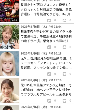
2026年8月7日（金）AM 0:28
長州小力が西口プロレスに復帰も?
クロちゃんと対戦決定で物議。無免
許運転・信号無視でクビも、3ヶ月で
リングに戻る
0
0
2026年8月6日（木）PM 21:44
川栄李奈がテレビ朝日の新ドラマ枠
で主演報道。事務所独立＆離婚後初
の連ドラ出演。榮倉奈々出演の注目
作に続き起用か
0
0
2026年8月6日（木）PM 20:18
元ME:I飯田栞月が芸能活動再開。ミ
ュージカル『ファントム』ヒロイン
役起用。スキャンダル経て女優に転
身か
0
0
2026年8月6日（木）PM 17:16
元TBS山本里菜アナが夫と離婚、そ
の理由は…赤ベンツ王子と結婚4年、
ラブラブぶりアピールも…画像あり
0
0
2026年8月6日（木）PM 15:31