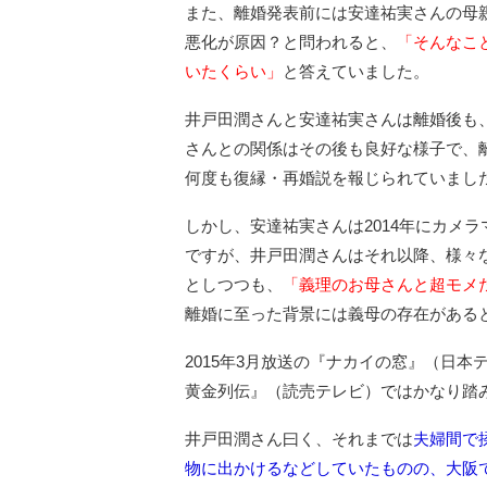
また、離婚発表前には安達祐実さんの母
悪化が原因？と問われると、
「そんなこ
いたくらい」
と答えていました。
井戸田潤さんと安達祐実さんは離婚後も
さんとの関係はその後も良好な様子で、
何度も復縁・再婚説を報じられていまし
しかし、安達祐実さんは2014年にカメラ
ですが、井戸田潤さんはそれ以降、様々
としつつも、
「義理のお母さんと超モメ
離婚に至った背景には義母の存在がある
2015年3月放送の『ナカイの窓』（日本
黄金列伝』（読売テレビ）ではかなり踏
井戸田潤さん曰く、それまでは
夫婦間で
物に出かけるなどしていたものの、大阪