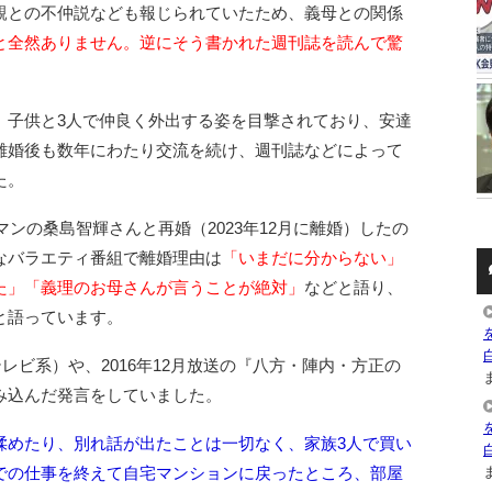
親との不仲説なども報じられていたため、義母との関係
と全然ありません。逆にそう書かれた週刊誌を読んで驚
、子供と3人で仲良く外出する姿を目撃されており、安達
離婚後も数年にわたり交流を続け、週刊誌などによって
た。
マンの桑島智輝さんと再婚（2023年12月に離婚）したの
なバラエティ番組で離婚理由は
「いまだに分からない」
た」「義理のお母さんが言うことが絶対」
などと語り、
と語っています。
テレビ系）や、2016年12月放送の『八方・陣内・方正の
ま
み込んだ発言をしていました。
揉めたり、別れ話が出たことは一切なく、家族3人で買い
ま
での仕事を終えて自宅マンションに戻ったところ、部屋