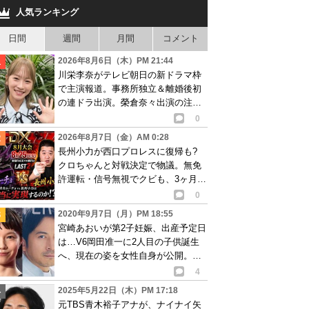
人気ランキング
日間
週間
月間
コメント
2026年8月6日（木）PM 21:44
川栄李奈がテレビ朝日の新ドラマ枠
で主演報道。事務所独立＆離婚後初
の連ドラ出演。榮倉奈々出演の注目
作に続き起用か
0
2026年8月7日（金）AM 0:28
長州小力が西口プロレスに復帰も?
クロちゃんと対戦決定で物議。無免
許運転・信号無視でクビも、3ヶ月で
リングに戻る
0
2020年9月7日（月）PM 18:55
宮崎あおいが第2子妊娠、出産予定日
は…V6岡田准一に2人目の子供誕生
へ、現在の姿を女性自身が公開。画
像あり
4
2025年5月22日（木）PM 17:18
元TBS青木裕子アナが、ナイナイ矢