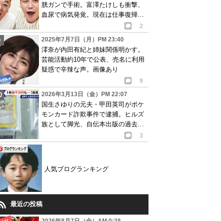
胱ガンで手術。富澤たけしも衝撃、
血尿で病気発覚。現在は仕事復帰
も…
2
2025年7月7日（月）PM 23:40
澪奈が内田有紀と姉妹関係明かす。
芸能活動約10年で公表、売名に利用
疑惑で辛辣な声。画像あり
9
2026年3月13日（金）PM 22:07
国生さゆりの元夫・甲田英司がポケ
モンカード詐欺事件で逮捕。ヒルズ
族として脚光、自伝本出版の過去
も…
3
人気ブログランキング
最近の投稿