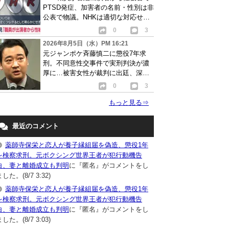
PTSD発症、加害者の名前・性別は非
公表で物議。NHKは適切な対応せず
謝罪
0
3
2026年8月5日（水）PM 16:21
元ジャンポケ斉藤慎二に懲役7年求
刑。不同意性交事件で実刑判決が濃
厚に…被害女性が裁判に出廷、深刻
な被害告白
0
3
もっと見る
⇒
最近のコメント
薬師寺保栄と恋人が養子縁組届を偽造、懲役1年
を検察求刑。元ボクシング世界王者が犯行動機告
白、妻と離婚成立も判明
に『匿名』がコメントをし
した。(8/7 3:32)
薬師寺保栄と恋人が養子縁組届を偽造、懲役1年
を検察求刑。元ボクシング世界王者が犯行動機告
白、妻と離婚成立も判明
に『匿名』がコメントをし
した。(8/7 3:03)