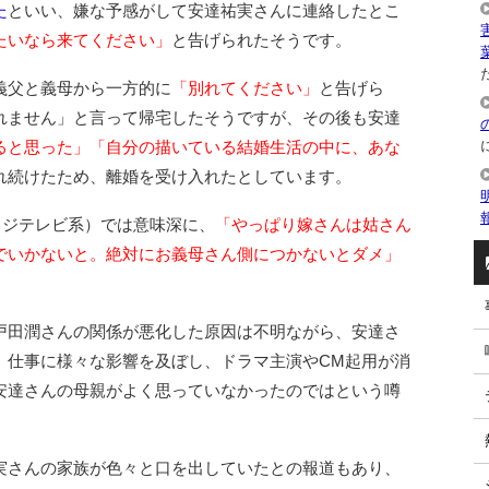
た
といい、嫌な予感がして安達祐実さんに連絡したとこ
たいなら来てください」
と告げられたそうです。
た
義父と義母から一方的に
「別れてください」
と告げら
れません」と言って帰宅したそうですが、その後も安達
ると思った」「自分の描いている結婚生活の中に、あな
れ続けたため、離婚を受け入れたとしています。
（フジテレビ系）では意味深に、
「やっぱり嫁さんは姑さん
でいかないと。絶対にお義母さん側につかないとダメ」
戸田潤さんの関係が悪化した原因は不明ながら、安達さ
、仕事に様々な影響を及ぼし、ドラマ主演やCM起用が消
安達さんの母親がよく思っていなかったのではという噂
実さんの家族が色々と口を出していたとの報道もあり、