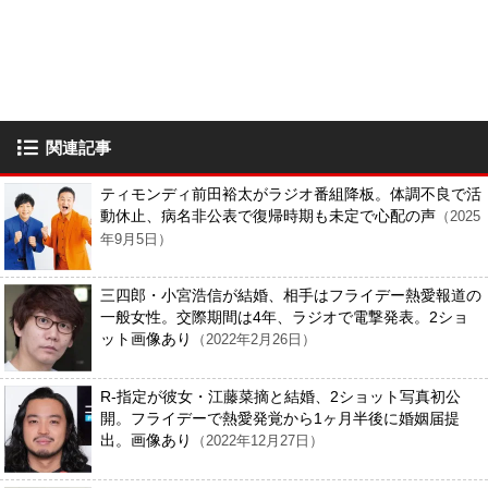
関連記事
ティモンディ前田裕太がラジオ番組降板。体調不良で活
動休止、病名非公表で復帰時期も未定で心配の声
（2025
年9月5日）
三四郎・小宮浩信が結婚、相手はフライデー熱愛報道の
一般女性。交際期間は4年、ラジオで電撃発表。2ショ
ット画像あり
（2022年2月26日）
R-指定が彼女・江藤菜摘と結婚、2ショット写真初公
開。フライデーで熱愛発覚から1ヶ月半後に婚姻届提
出。画像あり
（2022年12月27日）