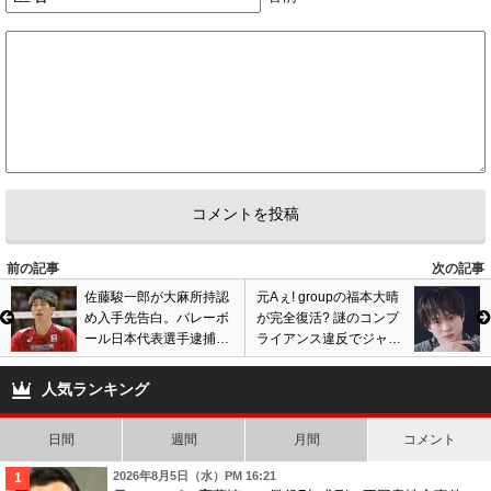
前の記事
次の記事
佐藤駿一郎が大麻所持認
元Aぇ! groupの福本大晴
め入手先告白。バレーボ
が完全復活? 謎のコンプ
ール日本代表選手逮捕の
ライアンス違反でジャニ
裏側…高橋藍と合コン参
ーズクビ騒動から2年、
加、合宿中にナンパも?
ソロ活動順調か
人気ランキング
日間
週間
月間
コメント
2026年8月5日（水）PM 16:21