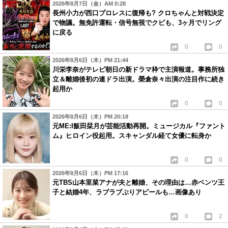
2026年8月7日（金）AM 0:28
長州小力が西口プロレスに復帰も? クロちゃんと対戦決定
で物議。無免許運転・信号無視でクビも、3ヶ月でリング
に戻る
0
0
2026年8月6日（木）PM 21:44
川栄李奈がテレビ朝日の新ドラマ枠で主演報道。事務所独
立＆離婚後初の連ドラ出演。榮倉奈々出演の注目作に続き
起用か
0
0
2026年8月6日（木）PM 20:18
元ME:I飯田栞月が芸能活動再開。ミュージカル『ファント
ム』ヒロイン役起用。スキャンダル経て女優に転身か
0
0
2026年8月6日（木）PM 17:16
元TBS山本里菜アナが夫と離婚、その理由は…赤ベンツ王
子と結婚4年、ラブラブぶりアピールも…画像あり
0
2