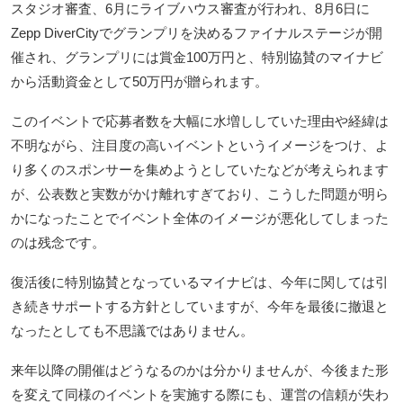
スタジオ審査、6月にライブハウス審査が行われ、8月6日に
Zepp DiverCityでグランプリを決めるファイナルステージが開
催され、グランプリには賞金100万円と、特別協賛のマイナビ
から活動資金として50万円が贈られます。
このイベントで応募者数を大幅に水増ししていた理由や経緯は
不明ながら、注目度の高いイベントというイメージをつけ、よ
り多くのスポンサーを集めようとしていたなどが考えられます
が、公表数と実数がかけ離れすぎており、こうした問題が明ら
かになったことでイベント全体のイメージが悪化してしまった
のは残念です。
復活後に特別協賛となっているマイナビは、今年に関しては引
き続きサポートする方針としていますが、今年を最後に撤退と
なったとしても不思議ではありません。
来年以降の開催はどうなるのかは分かりませんが、今後また形
を変えて同様のイベントを実施する際にも、運営の信頼が失わ