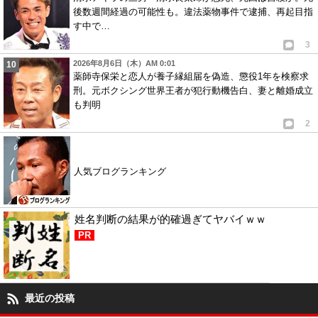
後数週間経過の可能性も。違法薬物事件で逮捕、再起目指
す中で…
3
2026年8月6日（木）AM 0:01
薬師寺保栄と恋人が養子縁組届を偽造、懲役1年を検察求
刑。元ボクシング世界王者が犯行動機告白、妻と離婚成立
も判明
2
人気ブログランキング
姓名判断の結果が的確過ぎてヤバイｗｗ
PR
最近の投稿