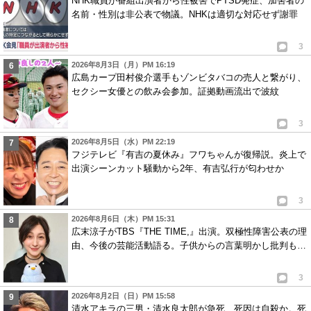
NHK職員が番組出演者から性被害でPTSD発症、加害者の
名前・性別は非公表で物議。NHKは適切な対応せず謝罪
3
2026年8月3日（月）PM 16:19
広島カープ田村俊介選手もゾンビタバコの売人と繋がり、
セクシー女優との飲み会参加。証拠動画流出で波紋
3
2026年8月5日（水）PM 22:19
フジテレビ『有吉の夏休み』フワちゃんが復帰説。炎上で
出演シーンカット騒動から2年、有吉弘行が匂わせか
3
2026年8月6日（木）PM 15:31
広末涼子がTBS『THE TIME,』出演。双極性障害公表の理
由、今後の芸能活動語る。子供からの言葉明かし批判も…
3
2026年8月2日（日）PM 15:58
清水アキラの三男・清水良太郎が急死、死因は自殺か。死