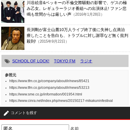
川谷絵音&ベッキーの不倫交際騒動の影響で、ゲスの極
み乙女。レギュラーラジオ番組への出演休止! ファン悲
鳴も世間からは厳しい声
（2016年1月28日）
長渕剛が富士山麓10万人ライブ終了後に失神し点滴治
療したことを告白も、トラブルに対し謝罪など無く批判
殺到!
（2015年9月22日）
SCHOOL OF LOCK!
TOKYO FM
ラジオ
参照元
https://www.tfm.co.jp/company/about/ir/news/85421
https://www.tfm.co.jp/company/about/ir/news/53213
https://www.sme.co.jp/information/001954.html
https://www.cinra.net/index.php/news/20150217-mikakuninfestival
コメントを残す
名前