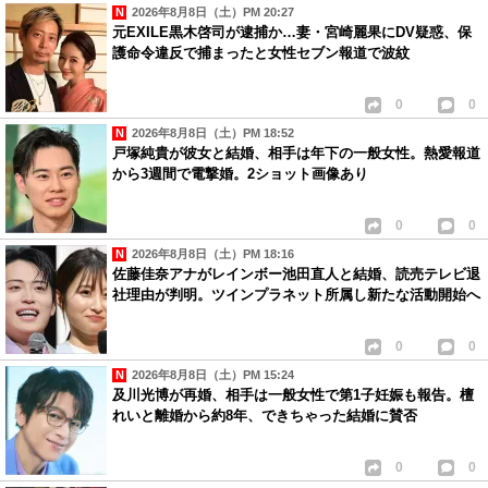
2026年8月8日（土）PM 20:27
元EXILE黒木啓司が逮捕か…妻・宮崎麗果にDV疑惑、保
護命令違反で捕まったと女性セブン報道で波紋
0
0
2026年8月8日（土）PM 18:52
戸塚純貴が彼女と結婚、相手は年下の一般女性。熱愛報道
から3週間で電撃婚。2ショット画像あり
0
0
2026年8月8日（土）PM 18:16
佐藤佳奈アナがレインボー池田直人と結婚、読売テレビ退
社理由が判明。ツインプラネット所属し新たな活動開始へ
0
0
2026年8月8日（土）PM 15:24
及川光博が再婚、相手は一般女性で第1子妊娠も報告。檀
れいと離婚から約8年、できちゃった結婚に賛否
0
0