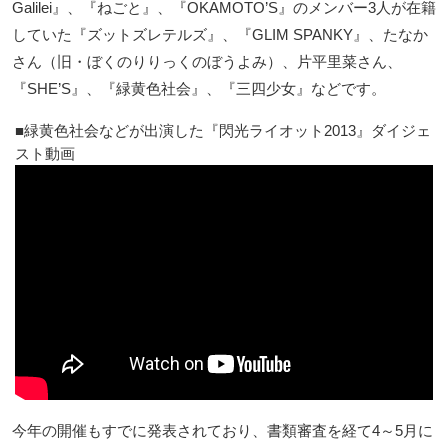
Galilei』、『ねごと』、『OKAMOTO’S』のメンバー3人が在籍
していた『ズットズレテルズ』、『GLIM SPANKY』、たなか
さん（旧・ぼくのりりっくのぼうよみ）、片平里菜さん、
『SHE’S』、『緑黄色社会』、『三四少女』などです。
緑黄色社会などが出演した『閃光ライオット2013』ダイジェ
スト動画
今年の開催もすでに発表されており、書類審査を経て4～5月に