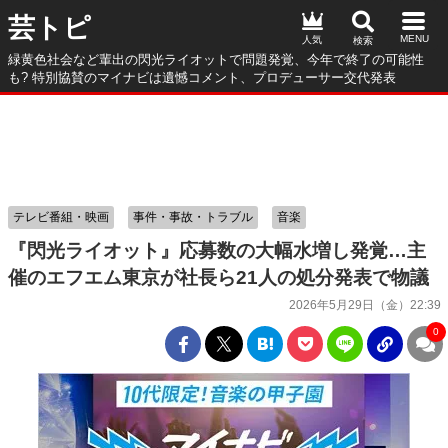
芸トピ
人気
緑黄色社会など輩出の閃光ライオットで問題発覚、今年で終了の可能性
も? 特別協賛のマイナビは遺憾コメント、プロデューサー交代発表
テレビ番組・映画
事件・事故・トラブル
音楽
『閃光ライオット』応募数の大幅水増し発覚…主
催のエフエム東京が社長ら21人の処分発表で物議
2026年5月29日（金）22:39
0