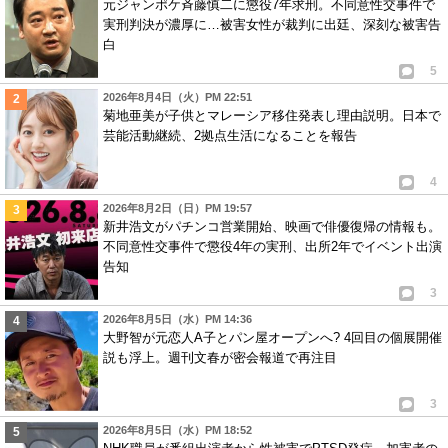
元ジャンポケ斉藤慎二に懲役7年求刑。不同意性交事件で
実刑判決が濃厚に…被害女性が裁判に出廷、深刻な被害告
白
5
2026年8月4日（火）PM 22:51
菊地亜美が子供とマレーシア移住発表し理由説明。日本で
芸能活動継続、2拠点生活になることを報告
4
2026年8月2日（日）PM 19:57
新井浩文がパチンコ営業開始、映画で俳優復帰の情報も。
不同意性交事件で懲役4年の実刑、出所2年でイベント出演
告知
3
2026年8月5日（水）PM 14:36
大野智が元恋人A子とパン屋オープンへ? 4回目の個展開催
説も浮上。週刊文春が密会報道で再注目
3
2026年8月5日（水）PM 18:52