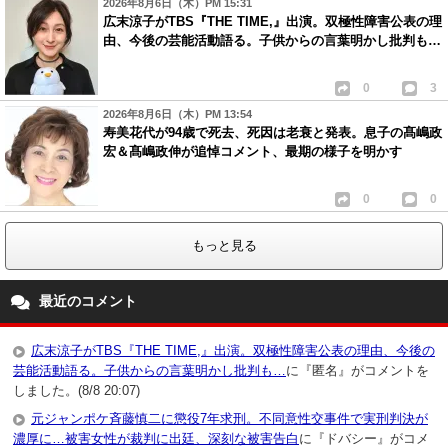
2026年8月6日（木）PM 15:31
広末涼子がTBS『THE TIME,』出演。双極性障害公表の理
由、今後の芸能活動語る。子供からの言葉明かし批判も…
0
3
2026年8月6日（木）PM 13:54
寿美花代が94歳で死去、死因は老衰と発表。息子の髙嶋政
宏＆髙嶋政伸が追悼コメント、最期の様子を明かす
0
0
もっと見る
最近のコメント
広末涼子がTBS『THE TIME,』出演。双極性障害公表の理由、今後の
芸能活動語る。子供からの言葉明かし批判も…
に『匿名』がコメントを
しました。(8/8 20:07)
元ジャンポケ斉藤慎二に懲役7年求刑。不同意性交事件で実刑判決が
濃厚に…被害女性が裁判に出廷、深刻な被害告白
に『ドバシー』がコメ