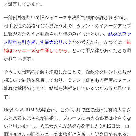
と証言しています。
一部例外を除いて旧ジャニーズ事務所で結婚が許されるのは、
相手女性の品格なども見たうえで、タレントのイメージアップ
に繋がるだろうと判断された時のみだったといい、
結婚はファ
ン離れを引き起こす最大のリスク
との考えから、かつては
「結
婚はジャニーズを卒業してから」
という不文律があったとも囁
かれています。
そうした暗黙の了解も消滅したことで、複数のタレントたちが
相次いで結婚を発表しており、タレント側もある程度のファン
離れは覚悟のうえで、結婚を決断をしているのだろうと思いま
す。
Hey! Say! JUMPの場合は、この2ヶ月で立て続けに有岡大貴さ
んと八乙女光さんが結婚し、グループに与える影響は小さくな
いと思いますし、八乙女さんが結婚を発表した8月12日は、山
田涼介さんが旧ジャニーズ事務所に入所した記念日でもあるた