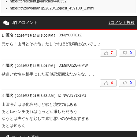
https://president.jp/articles/-/40352
https://cyzowoman.jp/2023/12/post_459180_1.html
3件のコメント
↓コメント投稿
1
匿名
ID:NjY0OTEzZj
( 2024年8月14日 5:00 PM )
元から「山田とその他」だしそれほど影響はないでしょ
7
0
2
匿名
ID:MmUxZGRjMW
( 2024年8月14日 6:01 PM )
勘違い女性を相手にした疑似恋愛商法だからな。。。
4
0
3
匿名
ID:NWU3YzkzMz
( 2024年8月21日 3:53 AM )
山田涼介は厚化粧だけど歌と演技力はある
あと15センチあればもっと活躍しただろう
ゆうとは爽やかな顔して素行悪いのが残念すぎる
あとは知らん
1
0