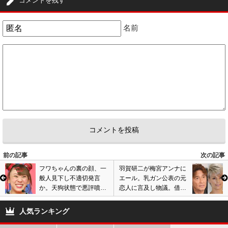
コメントを残す
名前
前の記事
次の記事
フワちゃんの裏の顔、一
羽賀研二が梅宮アンナに
般人見下し不適切発言
エール。乳ガン公表の元
か。天狗状態で悪評噴
恋人に言及し物議。借金
出、芸能界復帰は絶望的
や浮気でトラブルの過去
状況?
「希代のワル」に批判噴
人気ランキング
出