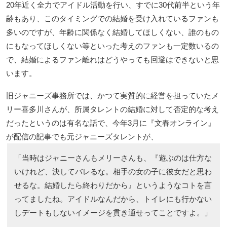
20年近く全力でアイドル活動を行い、すでに30代前半という年
齢もあり、このタイミングでの結婚を受け入れているファンも
多いのですが、年齢に関係なく結婚してほしくない、誰のもの
にもなってほしくない等といった考えのファンも一定数いるの
で、結婚によるファン離れはどうやっても回避はできないと思
います。
旧ジャニーズ事務所では、かつて実質的に経営を担っていたメ
リー喜多川さんが、所属タレントの結婚に対して否定的な考え
だったというのは有名な話で、今年3月に『文春オンライン』
が配信の記事でも元ジャニーズタレントが、
「当時はジャニーさんもメリーさんも、『遊ぶのは仕方な
いけれど、決してバレるな。相手の女の子に彼女だと思わ
せるな。結婚したら終わりだから』というようなコトを言
ってましたね。アイドルなんだから、トイレにも行かない
しデートもしないイメージを貫き通せってことですよ。」