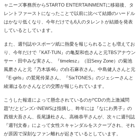
ャニーズ事務所からSTARTO ENTERTAINMENTに移籍後、タ
レントファーストになったことで以前に比べて結婚のハードル
はかなり低くなり、今年だけでも6人のタレントが結婚を発表
しているとしています。
また、週刊誌やスポーツ紙に熱愛を報じられることも増えてお
り、今年だけで『KAT-TUN』の亀梨和也さんと元TBSアナウン
サー・田中みな実さん、『timelesz』（旧Sexy Zone）の菊池
風磨さんと元『乃木坂46』の白石麻衣さん、中島健人さんと元
『E-girls』の鷲尾伶菜さん、『SixTONES』のジェシーさんと
綾瀬はるかさんなどの交際が報じられています。
こうした報道によって懸念されているのが“CDの売上激減問
題”だとピンズバNEWSは指摘し、昨年には『なにわ男子』の
西畑大吾さん、長尾謙杜さん、高橋恭平さんが、次々に週刊誌
『週刊文春』によって女性スキャンダルをスクープされ、それ
が原因で深刻なファン離れが起きているとしています。