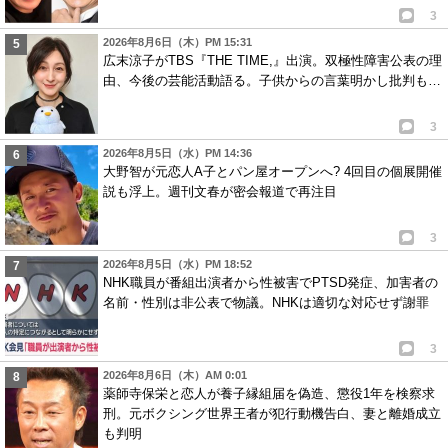
3
2026年8月6日（木）PM 15:31
広末涼子がTBS『THE TIME,』出演。双極性障害公表の理
由、今後の芸能活動語る。子供からの言葉明かし批判も…
3
2026年8月5日（水）PM 14:36
大野智が元恋人A子とパン屋オープンへ? 4回目の個展開催
説も浮上。週刊文春が密会報道で再注目
3
2026年8月5日（水）PM 18:52
NHK職員が番組出演者から性被害でPTSD発症、加害者の
名前・性別は非公表で物議。NHKは適切な対応せず謝罪
3
2026年8月6日（木）AM 0:01
薬師寺保栄と恋人が養子縁組届を偽造、懲役1年を検察求
刑。元ボクシング世界王者が犯行動機告白、妻と離婚成立
も判明