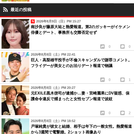
最近の投稿
2026年8月9日（日）PM 15:27
南沙良が藤原大祐と熱愛報道。第2のガッキーがイケメン
俳優とデート、事務所も交際否定せず
0
0
2026年8月8日（土）PM 22:41
巨人・高梨雄平投手が不倫スキャンダルで謝罪コメント。
フライデーが美女とのお泊りデート報道で物議
0
1
2026年8月8日（土）PM 20:27
元EXILE黒木啓司が逮捕か…妻・宮崎麗果にDV疑惑、保
護命令違反で捕まったと女性セブン報道で波紋
0
2
2026年8月8日（土）PM 18:52
戸塚純貴が彼女と結婚、相手は年下の一般女性。熱愛報道
から3週間で電撃婚。2ショット画像あり