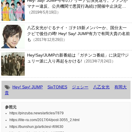
Hey! Say! JUMP今年のアリーナ公演見送り。ファンが
マナー違反、公共機関で悪質行為続け開催中止決定…
（2019年5月19日）
八乙女光がぐるナイ・ゴチ19新メンバーか、国分太一
クビで後任の噂! Hey! Say! JUMP有力で有岡大貴の名前
も
（2017年12月29日）
Hey!Say!JUMPの新番組は「ガチンコ番組」に決定!?ジ
ュリー派に入り再起をかける!
（2013年7月24日）
Hey! Say! JUMP
SixTONES
ジェシー
八乙女光
有岡大
貴
参照元
https://pinzuba.news/articles/7879
https://lite-ra.com/2017/04/post-3055_2.html
https://bunshun.jp/articles/-/69630