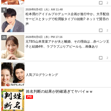
2
2026年8月4日（火）AM 11:48
松本潤のアイドルプロデュース企画が進行中か。大手配信
サービスとタッグで松潤版タイプロ始動? ネットで賛否の
声
2
2026年8月6日（木）PM 17:16
元TBS山本里菜アナが夫と離婚、その理由は…赤ベンツ王
子と結婚4年、ラブラブぶりアピールも…画像あり
2
人気ブログランキング
姓名判断の結果が的確過ぎてヤバイｗｗ
PR