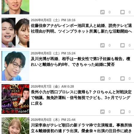
0
0
2026年8月8日（土）PM 18:16
佐藤佳奈アナがレインボー池田直人と結婚、読売テレビ退
社理由が判明。ツインプラネット所属し新たな活動開始へ
0
0
2026年8月8日（土）PM 15:24
及川光博が再婚、相手は一般女性で第1子妊娠も報告。檀
れいと離婚から約8年、できちゃった結婚に賛否
0
0
2026年8月7日（金）AM 0:28
長州小力が西口プロレスに復帰も? クロちゃんと対戦決定
で物議。無免許運転・信号無視でクビも、3ヶ月でリング
に戻る
0
0
2026年8月6日（木）PM 21:44
川栄李奈がテレビ朝日の新ドラマ枠で主演報道。事務所独
立＆離婚後初の連ドラ出演。榮倉奈々出演の注目作に続き