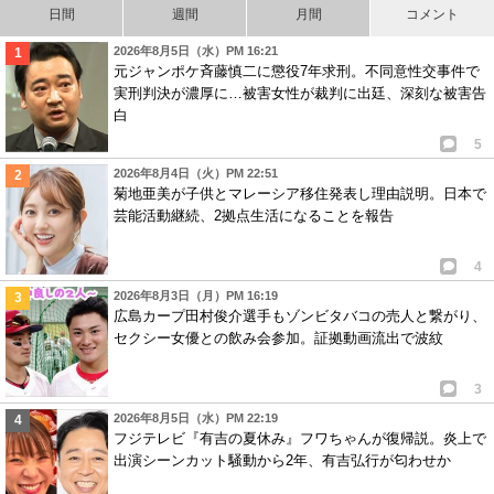
日間
週間
月間
コメント
2026年8月5日（水）PM 16:21
元ジャンポケ斉藤慎二に懲役7年求刑。不同意性交事件で
実刑判決が濃厚に…被害女性が裁判に出廷、深刻な被害告
白
5
2026年8月4日（火）PM 22:51
菊地亜美が子供とマレーシア移住発表し理由説明。日本で
芸能活動継続、2拠点生活になることを報告
4
2026年8月3日（月）PM 16:19
広島カープ田村俊介選手もゾンビタバコの売人と繋がり、
セクシー女優との飲み会参加。証拠動画流出で波紋
3
2026年8月5日（水）PM 22:19
フジテレビ『有吉の夏休み』フワちゃんが復帰説。炎上で
出演シーンカット騒動から2年、有吉弘行が匂わせか