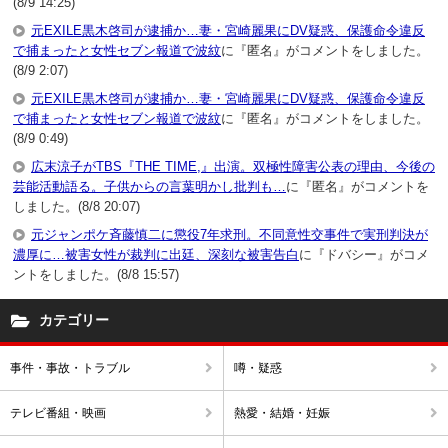
(8/9 14:25)
元EXILE黒木啓司が逮捕か…妻・宮崎麗果にDV疑惑、保護命令違反
で捕まったと女性セブン報道で波紋
に『匿名』がコメントをしました。
(8/9 2:07)
元EXILE黒木啓司が逮捕か…妻・宮崎麗果にDV疑惑、保護命令違反
で捕まったと女性セブン報道で波紋
に『匿名』がコメントをしました。
(8/9 0:49)
広末涼子がTBS『THE TIME,』出演。双極性障害公表の理由、今後の
芸能活動語る。子供からの言葉明かし批判も…
に『匿名』がコメントを
しました。(8/8 20:07)
元ジャンポケ斉藤慎二に懲役7年求刑。不同意性交事件で実刑判決が
濃厚に…被害女性が裁判に出廷、深刻な被害告白
に『ドバシー』がコメ
ントをしました。(8/8 15:57)
カテゴリー
事件・事故・トラブル
噂・疑惑
テレビ番組・映画
熱愛・結婚・妊娠