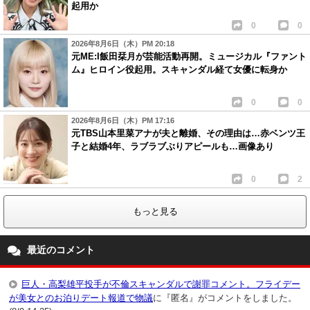
起用か
0
0
2026年8月6日（木）PM 20:18
元ME:I飯田栞月が芸能活動再開。ミュージカル『ファント
ム』ヒロイン役起用。スキャンダル経て女優に転身か
0
0
2026年8月6日（木）PM 17:16
元TBS山本里菜アナが夫と離婚、その理由は…赤ベンツ王
子と結婚4年、ラブラブぶりアピールも…画像あり
0
2
もっと見る
最近のコメント
巨人・高梨雄平投手が不倫スキャンダルで謝罪コメント。フライデー
が美女とのお泊りデート報道で物議
に『匿名』がコメントをしました。