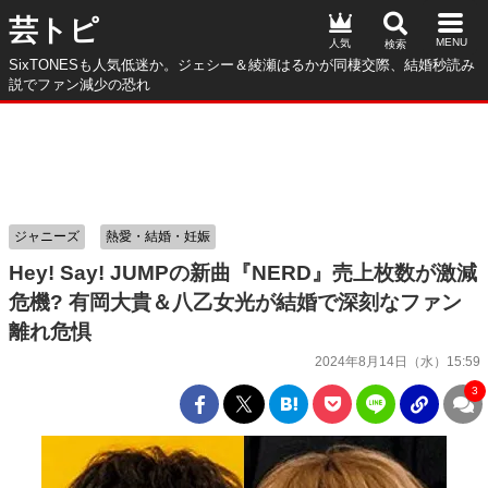
芸トピ
人気
SixTONESも人気低迷か。ジェシー＆綾瀬はるかが同棲交際、結婚秒読み
説でファン減少の恐れ
ジャニーズ
熱愛・結婚・妊娠
Hey! Say! JUMPの新曲『NERD』売上枚数が激減
危機? 有岡大貴＆八乙女光が結婚で深刻なファン
離れ危惧
2024年8月14日（水）15:59
3