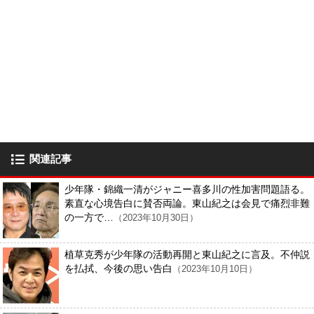
関連記事
少年隊・錦織一清がジャニー喜多川の性加害問題語る。
素直な心境告白に賛否両論。東山紀之は会見で痛烈非難
の一方で…
（2023年10月30日）
植草克秀が少年隊の活動再開と東山紀之に言及。不仲説
を払拭、今後の思い告白
（2023年10月10日）