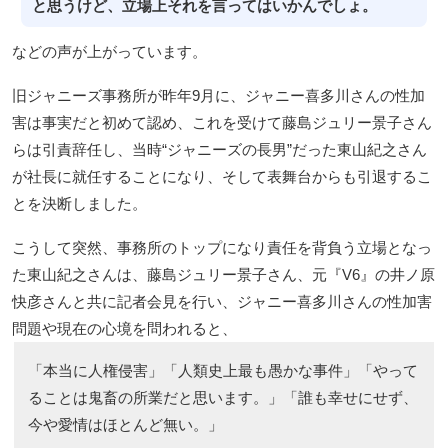
と思うけど、立場上それを言ってはいかんでしょ。
などの声が上がっています。
旧ジャニーズ事務所が昨年9月に、ジャニー喜多川さんの性加
害は事実だと初めて認め、これを受けて藤島ジュリー景子さん
らは引責辞任し、当時“ジャニーズの長男”だった東山紀之さん
が社長に就任することになり、そして表舞台からも引退するこ
とを決断しました。
こうして突然、事務所のトップになり責任を背負う立場となっ
た東山紀之さんは、藤島ジュリー景子さん、元『V6』の井ノ原
快彦さんと共に記者会見を行い、ジャニー喜多川さんの性加害
問題や現在の心境を問われると、
「本当に人権侵害」「人類史上最も愚かな事件」「やって
ることは鬼畜の所業だと思います。」「誰も幸せにせず、
今や愛情はほとんど無い。」