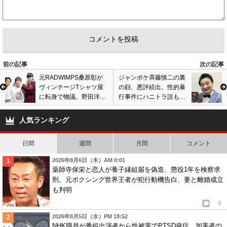
前の記事
次の記事
元RADWIMPS桑原彰が
ジャンポケ斉藤慎二の裏
ヴィンテージTシャツ屋
の顔、悪評続出。性的暴
に転身で物議。野田洋次
行事件にハニトラ説も虚
郎が苦言の過去あり、ネ
言癖あり、家族や吉本興
ットで賛否両論。
業にもウソの説明?
人気ランキング
日間
週間
月間
コメント
2026年8月6日（木）AM 0:01
薬師寺保栄と恋人が養子縁組届を偽造、懲役1年を検察求
刑。元ボクシング世界王者が犯行動機告白、妻と離婚成立
も判明
0
2026年8月5日（水）PM 18:52
NHK職員が番組出演者から性被害でPTSD発症、加害者の