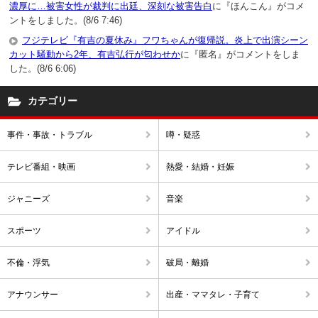
濃厚に…被害女性が裁判に出廷、深刻な被害告白
に『ほんこん』がコメ
ントをしました。(8/6 7:46)
フジテレビ『有吉の夏休み』フワちゃんが復帰説。炎上で出演シーン
カット騒動から2年、有吉弘行が匂わせか
に『匿名』がコメントをしま
した。(8/6 6:06)
カテゴリー
事件・事故・トラブル
噂・疑惑
テレビ番組・映画
熱愛・結婚・妊娠
ジャニーズ
音楽
スポーツ
アイドル
不倫・浮気
破局・離婚
アナウンサー
出産・ママタレ・子育て