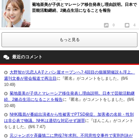
菊地亜美が子供とマレーシア移住発表し理由説明。日本で
芸能活動継続、2拠点生活になることを報告
0
4
もっと見る
最近のコメント
大野智が元恋人A子とパン屋オープンへ? 4回目の個展開催説も浮上。
週刊文春が密会報道で再注目
に『匿名』がコメントをしました。(8/6
10:49)
菊地亜美が子供とマレーシア移住発表し理由説明。日本で芸能活動継
続、2拠点生活になることを報告
に『匿名』がコメントをしました。(8/6
10:48)
NHK職員が番組出演者から性被害でPTSD発症、加害者の名前・性別
は非公表で物議。NHKは適切な対応せず謝罪
に『ほんこん』がコメント
をしました。(8/6 7:47)
元ジャンポケ斉藤慎二に懲役7年求刑。不同意性交事件で実刑判決が