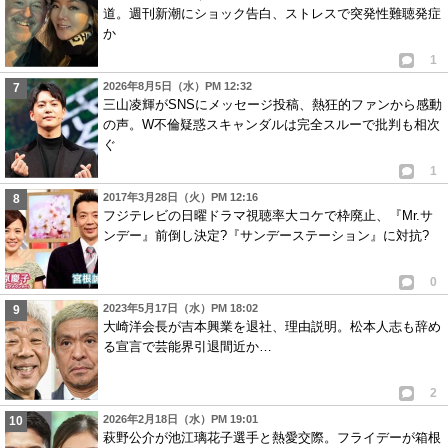
道。週刊新潮にショック告白、ストレスで突発性難聴発症
か
1
2026年8月5日（水）PM 12:32
三山凌輝がSNSにメッセージ投稿、熱狂的ファンから感動
の声。W不倫疑惑スキャンダルは完全スルーで批判も相次
ぐ
1
2017年3月28日（火）PM 12:16
フジテレビの日曜ドラマ視聴率大コケで枠廃止、『Mr.サ
ンデー』前倒し決定?『サンデーステーション』に対抗?
0
2023年5月17日（水）PM 18:02
大崎洋会長が吉本興業を退社、理由説明。松本人志も辞め
る宣言で芸能界引退間近か…
2
2026年2月18日（水）PM 19:01
萩野公介が池江璃花子選手と熱愛交際。フライデーが箱根