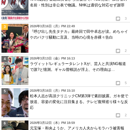
名前・性別は非公表で物議。NHKは適切な対応せず謝罪
3
2026年3月16日（月）PM 22:49
『呼び出し先生タナカ』最終回で田中卓志が涙。めちゃイ
ケのパクリ騒動に言及、当時の心境を赤裸々告白
2
2026年3月13日（金）PM 16:13
ラヴィット!レギュラータレントXが、芸人と共演NG報道
で誰?と憶測。ギャル曽根説が浮上、その理由は…
5
2026年3月16日（月）PM 15:10
松本人志が高須クリニックCM第3弾で素顔披露。ガキ使で
放送、容姿の変化に注目集まる。テレビ復帰巡り様々な反
応
2
2026年3月12日（木）PM 18:59
元宝塚・和央ようか、アメリカ人夫からモラハラ被害報