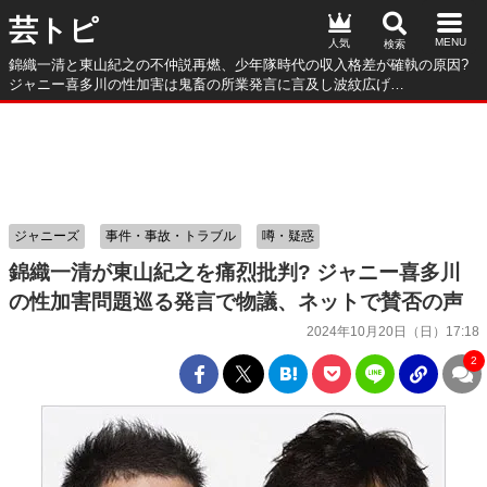
芸トピ
人気
錦織一清と東山紀之の不仲説再燃、少年隊時代の収入格差が確執の原因?
ジャニー喜多川の性加害は鬼畜の所業発言に言及し波紋広げ…
ジャニーズ
事件・事故・トラブル
噂・疑惑
錦織一清が東山紀之を痛烈批判? ジャニー喜多川
の性加害問題巡る発言で物議、ネットで賛否の声
2024年10月20日（日）17:18
2