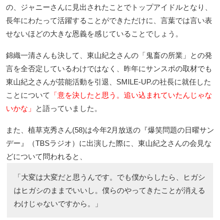
の、ジャニーさんに見出されたことでトップアイドルとなり、
長年にわたって活躍することができただけに、言葉では言い表
せないほどの大きな恩義を感じていることでしょう。
錦織一清さんも決して、東山紀之さんの「鬼畜の所業」との発
言を全否定しているわけではなく、昨年にサンスポの取材でも
東山紀之さんが芸能活動を引退、SMILE-UP.の社長に就任した
ことについて
「意を決したと思う。追い込まれていたんじゃな
いかな」
と語っていました。
また、植草克秀さん(58)は今年2月放送の『爆笑問題の日曜サン
デー』（TBSラジオ）に出演した際に、東山紀之さんの会見な
どについて問われると、
「大変は大変だと思うんです。でも僕からしたら、ヒガシ
はヒガシのままでいいし。僕らのやってきたことが消える
わけじゃないですから。」