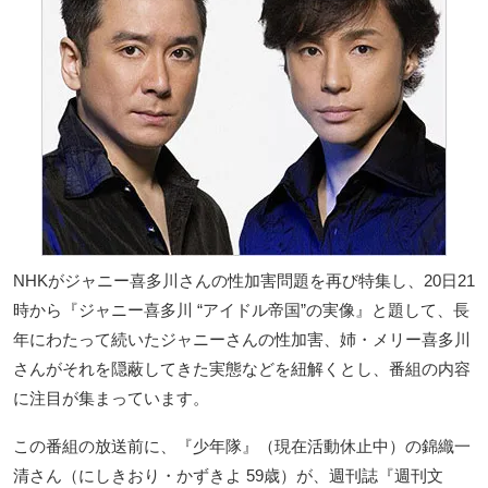
NHKがジャニー喜多川さんの性加害問題を再び特集し、20日21
時から『ジャニー喜多川 “アイドル帝国”の実像』と題して、長
年にわたって続いたジャニーさんの性加害、姉・メリー喜多川
さんがそれを隠蔽してきた実態などを紐解くとし、番組の内容
に注目が集まっています。
この番組の放送前に、『少年隊』（現在活動休止中）の錦織一
清さん（にしきおり・かずきよ 59歳）が、週刊誌『週刊文