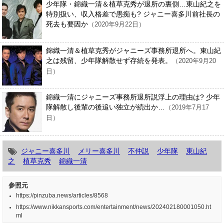
少年隊・錦織一清＆植草克秀が退所の裏側…東山紀之を
特別扱い、収入格差で愚痴も? ジャニー喜多川前社長の
死去も要因か
（2020年9月22日）
錦織一清＆植草克秀がジャニーズ事務所退所へ。東山紀
之は残留、少年隊解散せず存続を発表。
（2020年9月20
日）
錦織一清にジャニーズ事務所退所説浮上の理由は? 少年
隊解散し後輩の後追い独立が続出か…
（2019年7月17
日）
ジャニー喜多川
メリー喜多川
不仲説
少年隊
東山紀
之
植草克秀
錦織一清
参照元
https://pinzuba.news/articles/8568
https://www.nikkansports.com/entertainment/news/202402180001050.ht
ml