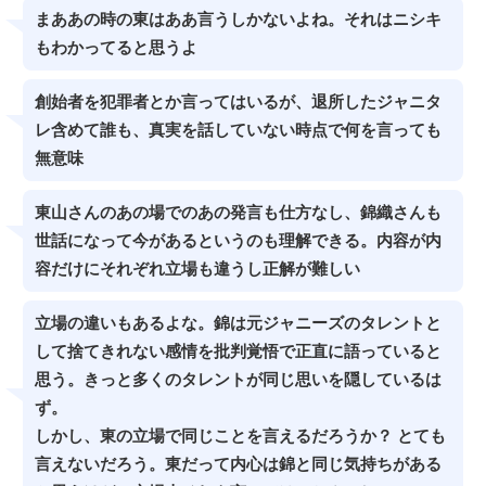
まああの時の東はああ言うしかないよね。それはニシキ
もわかってると思うよ
創始者を犯罪者とか言ってはいるが、退所したジャニタ
レ含めて誰も、真実を話していない時点で何を言っても
無意味
東山さんのあの場でのあの発言も仕方なし、錦織さんも
世話になって今があるというのも理解できる。内容が内
容だけにそれぞれ立場も違うし正解が難しい
立場の違いもあるよな。錦は元ジャニーズのタレントと
して捨てきれない感情を批判覚悟で正直に語っていると
思う。きっと多くのタレントが同じ思いを隠しているは
ず。
しかし、東の立場で同じことを言えるだろうか？ とても
言えないだろう。東だって内心は錦と同じ気持ちがある