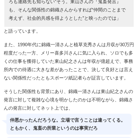
ろも連絡先も知らない”そう。東山さんの『鬼畜発言』
も、そんな関係性の錦織さんからすれば“仲間のことまで
考えず、社会的共感を得ようとした”と映ったのでは」
と語っています。
また、1990年代に錦織一清さんと植草克秀さんは月収が30万円
程度だった一方、メリー喜多川さんに気に入られ、ソロでも多
くの仕事を獲得していた東山紀之さんは年収が億超えで、事務
所内での待遇に大きな差があったことで、決して良好とは言え
ない関係性だったともスポーツ紙記者らが証言しています。
そうした関係性も背景にあり、錦織一清さんは東山紀之さんの
発言に対して複雑な心境を明かしたのかは不明ながら、錦織さ
んの発言に対してネット上では、
仲悪かったんだろうな。立場で言うことは違ってくる。
ともかく、鬼畜の所業というのは事実だろ