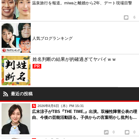
温泉旅行を報道。miwaと離婚から2年、デート現場目撃
6
人気ブログランキング
姓名判断の結果が的確過ぎてヤバイｗｗ
PR
最近の投稿
2026年8月6日（木）PM 15:31
広末涼子がTBS『THE TIME,』出演。双極性障害公表の理
由、今後の芸能活動語る。子供からの言葉明かし批判も…
0
0