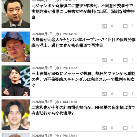
2026年8月5日（水）PM 16:21
元ジャンポケ斉藤慎二に懲役7年求刑。不同意性交事件で
実刑判決が濃厚に…被害女性が裁判に出廷、深刻な被害告
白
0
3
2026年8月5日（水）PM 14:36
大野智が元恋人A子とパン屋オープンへ? 4回目の個展開催
説も浮上。週刊文春が密会報道で再注目
0
3
2026年8月5日（水）PM 12:32
三山凌輝がSNSにメッセージ投稿、熱狂的ファンから感動
の声。W不倫疑惑スキャンダルは完全スルーで批判も相次
ぐ
0
1
2026年8月5日（水）AM 11:20
二宮和也が今年の紅白司会担当か。NHK夏の音楽祭出演で
有吉弘行から交代濃厚?
0
0
2026年8月4日（火）PM 22:51