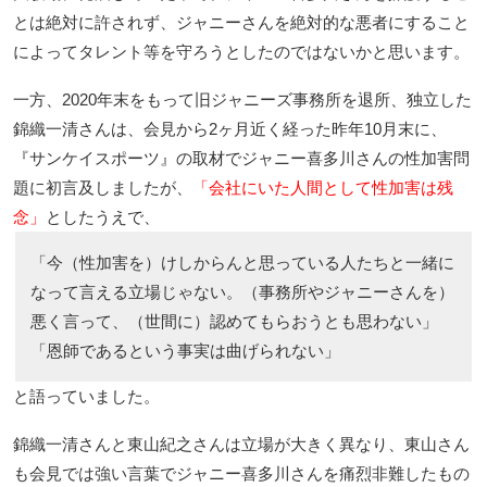
とは絶対に許されず、ジャニーさんを絶対的な悪者にすること
によってタレント等を守ろうとしたのではないかと思います。
一方、2020年末をもって旧ジャニーズ事務所を退所、独立した
錦織一清さんは、会見から2ヶ月近く経った昨年10月末に、
『サンケイスポーツ』の取材でジャニー喜多川さんの性加害問
題に初言及しましたが、
「会社にいた人間として性加害は残
念」
としたうえで、
「今（性加害を）けしからんと思っている人たちと一緒に
なって言える立場じゃない。（事務所やジャニーさんを）
悪く言って、（世間に）認めてもらおうとも思わない」
「恩師であるという事実は曲げられない」
と語っていました。
錦織一清さんと東山紀之さんは立場が大きく異なり、東山さん
も会見では強い言葉でジャニー喜多川さんを痛烈非難したもの