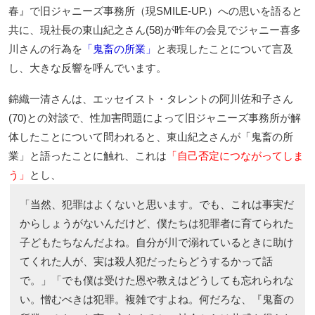
春』で旧ジャニーズ事務所（現SMILE-UP.）への思いを語ると
共に、現社長の東山紀之さん(58)が昨年の会見でジャニー喜多
川さんの行為を
「鬼畜の所業」
と表現したことについて言及
し、大きな反響を呼んでいます。
錦織一清さんは、エッセイスト・タレントの阿川佐和子さん
(70)との対談で、性加害問題によって旧ジャニーズ事務所が解
体したことについて問われると、東山紀之さんが「鬼畜の所
業」と語ったことに触れ、これは
「自己否定につながってしま
う」
とし、
「当然、犯罪はよくないと思います。でも、これは事実だ
からしょうがないんだけど、僕たちは犯罪者に育てられた
子どもたちなんだよね。自分が川で溺れているときに助け
てくれた人が、実は殺人犯だったらどうするかって話
で。」「でも僕は受けた恩や教えはどうしても忘れられな
い。憎むべきは犯罪。複雑ですよね。何だろな、『鬼畜の