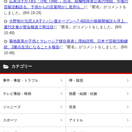
広末涼子がTBS『THE TIME,』出演。双極性障害公表の理由、今後の
芸能活動語る。子供からの言葉明かし批判も…
に『匿名』がコメントを
しました。(8/6 19:24)
大野智が元恋人A子とパン屋オープンへ? 4回目の個展開催説も浮上。
週刊文春が密会報道で再注目
に『匿名』がコメントをしました。(8/6
10:49)
菊地亜美が子供とマレーシア移住発表し理由説明。日本で芸能活動継
続、2拠点生活になることを報告
に『匿名』がコメントをしました。(8/6
10:48)
カテゴリー
事件・事故・トラブル
噂・疑惑
テレビ番組・映画
熱愛・結婚・妊娠
ジャニーズ
音楽
スポーツ
アイドル