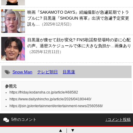
映画『SAKAMOTO DAYS』続編撮影が急遽延期でトラ
ブルに? 目黒蓮『SHOGUN 将軍』出演で急遽予定変更
説も…
（2025年12月5日）
目黒蓮が痩せて顔が変化? FNS歌謡祭登場時の姿に心配
の声。過密スケジュールで体に大きな負担か…画像あり
（2025年12月11日）
Snow Man
テレビ朝日
目黒蓮
参照元
https://friday.kodansha.co.jp/article/468582
https://www.dailyshincho.jp/article/2026/04180440/
https://jisin.jp/entertainment/entertainment-news/2560568/
5件のコメント
↓コメント投稿
▲
｜
▼