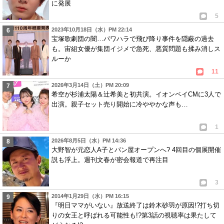
に発展
5
2023年10月18日（水）PM 22:14
宝塚歌劇団の闇…パワハラで飛び降り事件を隠蔽の過去
も。宙組女優が集団イジメで急死、悪質問題も揉み消しス
ルーか
11
2026年3月14日（土）PM 20:09
希空が杉浦太陽＆辻希美と初共演。イオンペイCMに3人で
出演。親子セット売り開始に冷ややかな声も…
1
2026年8月5日（水）PM 14:36
大野智が元恋人A子とパン屋オープンへ? 4回目の個展開催
説も浮上。週刊文春が密会報道で再注目
3
2014年1月29日（水）PM 16:15
『明日ママがいない』放送終了は鈴木砂羽が原因!?打ち切
りの女王と呼ばれる可能性も!?第3話の視聴率は果たして