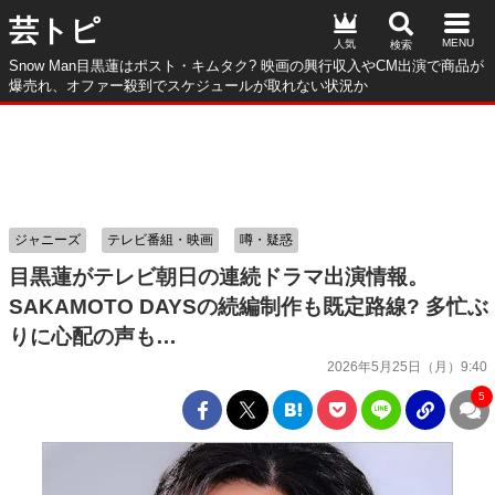
芸トピ
人気
Snow Man目黒蓮はポスト・キムタク? 映画の興行収入やCM出演で商品が
爆売れ、オファー殺到でスケジュールが取れない状況か
ジャニーズ
テレビ番組・映画
噂・疑惑
目黒蓮がテレビ朝日の連続ドラマ出演情報。
SAKAMOTO DAYSの続編制作も既定路線? 多忙ぶ
りに心配の声も…
2026年5月25日（月）9:40
5