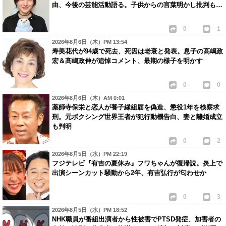
由、今後の芸能活動語る。子供からの言葉明かし批判も…
0
1
2026年8月6日（木）PM 13:54
寿美花代が94歳で死去、死因は老衰と発表。息子の髙嶋政
宏＆髙嶋政伸が追悼コメント、最期の様子を明かす
0
0
2026年8月6日（木）AM 0:01
薬師寺保栄と恋人が養子縁組届を偽造、懲役1年を検察求
刑。元ボクシング世界王者が犯行動機告白、妻と離婚成立
も判明
0
2
2026年8月5日（水）PM 22:19
フジテレビ『有吉の夏休み』フワちゃんが復帰説。炎上で
出演シーンカット騒動から2年、有吉弘行が匂わせか
0
3
2026年8月5日（水）PM 18:52
NHK職員が番組出演者から性被害でPTSD発症、加害者の