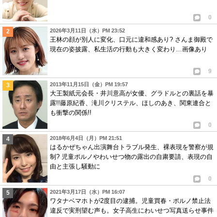
0
2026年3月11日（水）PM 23:52
王林の顔が別人に変化、口元に違和感あり? さんま御殿で
現在の姿披露、私生活の行動も大きく変わり…画像あり
9
2013年11月15日（金）PM 19:57
大王製紙元会長・井川意高が女優、グラドルとの裏話を暴
露!!藤原紀香、滝川クリステル、ほしのあき、関東連合と
も衝撃の関係!!
0
2018年6月4日（月）PM 21:51
はるかぜちゃん出演舞台トラブル発生、裸表現を警察が規
制? 児童ポルノやわいせつ物の露出の自粛要請、表現の自
由と主張し騒動に
0
2021年3月17日（水）PM 16:07
ワタナベマホトが2度目の逮捕。児童買春・ポルノ禁止法
違反で実刑望む声も。女子高生にわいせつ写真送らせ事件