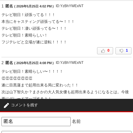
1
匿名
ID:YzBhYWExNT
( 2026年5月25日 4:02 PM )
テレビ朝日！頑張ってる！！！
本当にキャスティング頑張ってる〜！！！
テレビ朝日！凄い頑張ってる〜！！！
テレビ朝日！素晴らしい！
フジテレビと立場が遂に逆転！！！！
0
1
2
匿名
ID:YzBhYWExNT
( 2026年5月25日 4:08 PM )
テレビ朝日！素晴らしい〜！！！！
👏👏👏👏👏👏👏👏
遂に目黒蓮まで起用出来る局に変わった！！
次は山下智久か？まさかの大人気女優も起用出来るようになるとは。今後
更にグレードアップするよ！
コメントを残す
そしてかつてのフジテレビと日テレ感のあるキャスティングが定着か？
最近のテレビ朝日！何かが違うぞ！
凄いぞ〜！垢抜けたぞ〜！凄い頑張ってるぞ〜！！👏👏👏👏👏👏
名前
目黒蓮がテレ朝なら安心出来ますよ。メンタル面も。