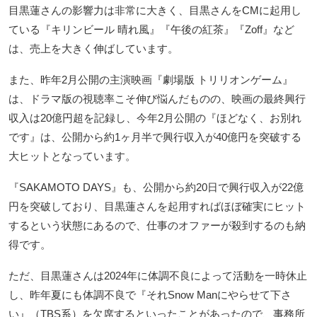
目黒蓮さんの影響力は非常に大きく、目黒さんをCMに起用し
ている『キリンビール 晴れ風』『午後の紅茶』『Zoff』など
は、売上を大きく伸ばしています。
また、昨年2月公開の主演映画『劇場版 トリリオンゲーム』
は、ドラマ版の視聴率こそ伸び悩んだものの、映画の最終興行
収入は20億円超を記録し、今年2月公開の『ほどなく、お別れ
です』は、公開から約1ヶ月半で興行収入が40億円を突破する
大ヒットとなっています。
『SAKAMOTO DAYS』も、公開から約20日で興行収入が22億
円を突破しており、目黒蓮さんを起用すればほぼ確実にヒット
するという状態にあるので、仕事のオファーが殺到するのも納
得です。
ただ、目黒蓮さんは2024年に体調不良によって活動を一時休止
し、昨年夏にも体調不良で『それSnow Manにやらせて下さ
い』（TBS系）を欠席するといったことがあったので、事務所