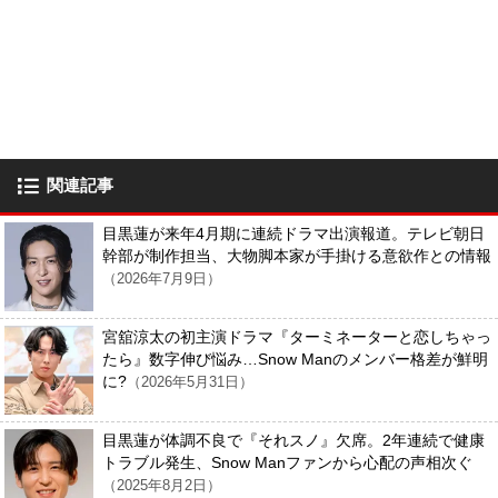
関連記事
目黒蓮が来年4月期に連続ドラマ出演報道。テレビ朝日
幹部が制作担当、大物脚本家が手掛ける意欲作との情報
（2026年7月9日）
宮舘涼太の初主演ドラマ『ターミネーターと恋しちゃっ
たら』数字伸び悩み…Snow Manのメンバー格差が鮮明
に?
（2026年5月31日）
目黒蓮が体調不良で『それスノ』欠席。2年連続で健康
トラブル発生、Snow Manファンから心配の声相次ぐ
（2025年8月2日）