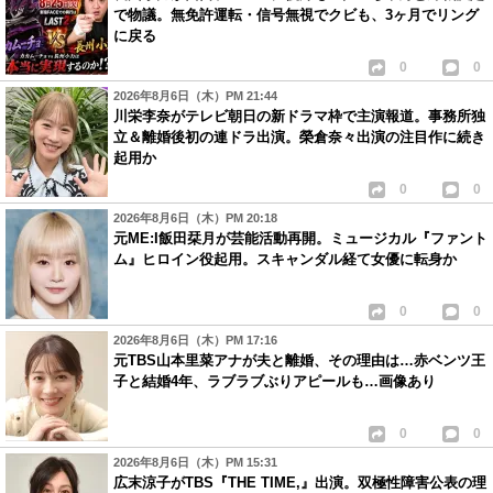
で物議。無免許運転・信号無視でクビも、3ヶ月でリング
に戻る
0
0
2026年8月6日（木）PM 21:44
川栄李奈がテレビ朝日の新ドラマ枠で主演報道。事務所独
立＆離婚後初の連ドラ出演。榮倉奈々出演の注目作に続き
起用か
0
0
2026年8月6日（木）PM 20:18
元ME:I飯田栞月が芸能活動再開。ミュージカル『ファント
ム』ヒロイン役起用。スキャンダル経て女優に転身か
0
0
2026年8月6日（木）PM 17:16
元TBS山本里菜アナが夫と離婚、その理由は…赤ベンツ王
子と結婚4年、ラブラブぶりアピールも…画像あり
0
0
2026年8月6日（木）PM 15:31
広末涼子がTBS『THE TIME,』出演。双極性障害公表の理