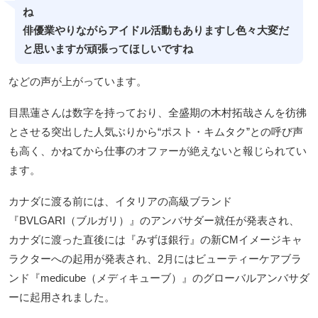
ね
俳優業やりながらアイドル活動もありますし色々大変だ
と思いますが頑張ってほしいですね
などの声が上がっています。
目黒蓮さんは数字を持っており、全盛期の木村拓哉さんを彷彿
とさせる突出した人気ぶりから“ポスト・キムタク”との呼び声
も高く、かねてから仕事のオファーが絶えないと報じられてい
ます。
カナダに渡る前には、イタリアの高級ブランド
『BVLGARI（ブルガリ）』のアンバサダー就任が発表され、
カナダに渡った直後には『みずほ銀行』の新CMイメージキャ
ラクターへの起用が発表され、2月にはビューティーケアブラ
ンド『medicube（メディキューブ）』のグローバルアンバサダ
ーに起用されました。