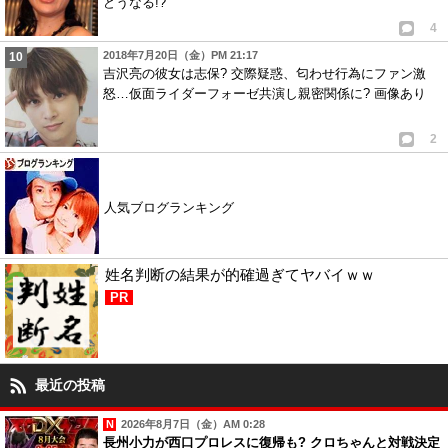
どうなる!?
4
2018年7月20日（金）PM 21:17
吉沢亮の彼女は志保? 交際疑惑、匂わせ行為にファン激
怒…仮面ライダーフォーゼ共演し親密関係に? 画像あり
2
人気ブログランキング
姓名判断の結果が的確過ぎてヤバイｗｗ
PR
最近の投稿
2026年8月7日（金）AM 0:28
長州小力が西口プロレスに復帰も? クロちゃんと対戦決定