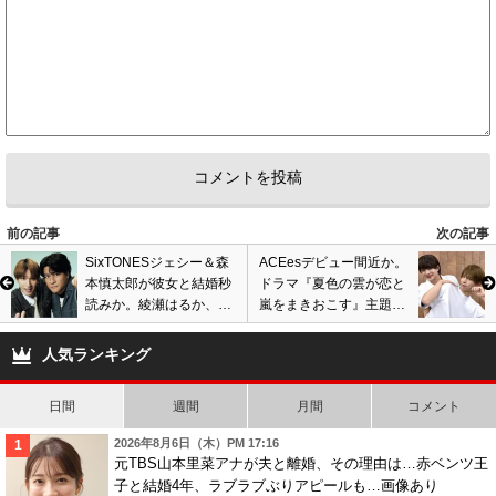
0
1
3
匿名
ID:MTExOWM3Zj
( 2026年5月25日 8:49 PM )
STARTO社にいる意味が分からない
デビューさせたのはタッキーだぞ、ジャニーには冷遇三昧だっただろ
1
0
4
匿名
ID:M2JhN2NjNj
( 2026年6月1日 8:47 AM )
今のテレ朝に出る事がマイナスだよ
前の記事
次の記事
以前の勢いがあったテレ朝ならプラスだが。
SixTONESジェシー＆森
ACEesデビュー間近か。
0
0
本慎太郎が彼女と結婚秒
ドラマ『夏色の雲が恋と
読みか。綾瀬はるか、森
嵐をまきおこす』主題歌
5
匿名
ID:YzBhYWExNT
( 2026年6月3日 12:10 PM )
川葵と交際継続でゴール
担当、石崎ひゅーいが楽
イン間近?
曲提供
元SMAP木村拓哉の場合、フジテレビがメインで TBSがサブでしたね。
人気ランキング
SnowMan目黒蓮の場合はもしかするとTBSがメインで他局がサブというパ
ターンかもしれませんよね。
日間
週間
月間
コメント
0
0
2026年8月6日（木）PM 17:16
元TBS山本里菜アナが夫と離婚、その理由は…赤ベンツ王
子と結婚4年、ラブラブぶりアピールも…画像あり