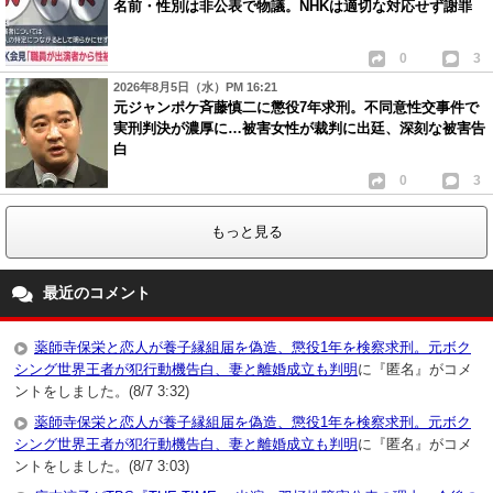
名前・性別は非公表で物議。NHKは適切な対応せず謝罪
0
3
2026年8月5日（水）PM 16:21
元ジャンポケ斉藤慎二に懲役7年求刑。不同意性交事件で
実刑判決が濃厚に…被害女性が裁判に出廷、深刻な被害告
白
0
3
もっと見る
最近のコメント
薬師寺保栄と恋人が養子縁組届を偽造、懲役1年を検察求刑。元ボク
シング世界王者が犯行動機告白、妻と離婚成立も判明
に『匿名』がコメ
ントをしました。(8/7 3:32)
薬師寺保栄と恋人が養子縁組届を偽造、懲役1年を検察求刑。元ボク
シング世界王者が犯行動機告白、妻と離婚成立も判明
に『匿名』がコメ
ントをしました。(8/7 3:03)