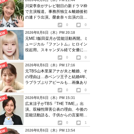
2026年8月6日（木）PM 21:44
川栄李奈がテレビ朝日の新ドラマ枠
で主演報道。事務所独立＆離婚後初
の連ドラ出演。榮倉奈々出演の注目
作に続き起用か
0
0
2026年8月6日（木）PM 20:18
元ME:I飯田栞月が芸能活動再開。ミ
ュージカル『ファントム』ヒロイン
役起用。スキャンダル経て女優に転
身か
0
0
2026年8月6日（木）PM 17:16
元TBS山本里菜アナが夫と離婚、そ
の理由は…赤ベンツ王子と結婚4年、
ラブラブぶりアピールも…画像あり
0
0
2026年8月6日（木）PM 15:31
広末涼子がTBS『THE TIME,』出
演。双極性障害公表の理由、今後の
芸能活動語る。子供からの言葉明か
し批判も…
0
1
2026年8月6日（木）PM 13:54