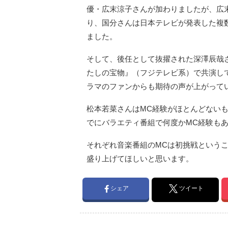
優・広末涼子さんが加わりましたが、広末
り、国分さんは日本テレビが発表した複
ました。
そして、後任として抜擢された深澤辰哉さ
たしの宝物』（フジテレビ系）で共演し
ラマのファンからも期待の声が上がって
松本若菜さんはMC経験がほとんどないもの
でにバラエティ番組で何度かMC経験も
それぞれ音楽番組のMCは初挑戦という
盛り上げてほしいと思います。
シェア
ツイート