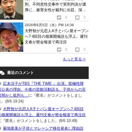
刑。不同意性交事件で実刑判決が濃
厚に…被害女性が裁判に出廷、深刻
な被害告白
0
3
2026年8月5日（水）PM 14:36
大野智が元恋人A子とパン屋オープン
へ? 4回目の個展開催説も浮上。週刊
文春が密会報道で再注目
0
3
もっと見る
⇒
最近のコメント
広末涼子がTBS『THE TIME,』出演。双極性障
害公表の理由、今後の芸能活動語る。子供からの言
葉明かし批判も…
に『匿名』がコメントをしまし
。(8/6 19:24)
大野智が元恋人A子とパン屋オープンへ? 4回目
の個展開催説も浮上。週刊文春が密会報道で再注目
に『匿名』がコメントをしました。(8/6 10:49)
菊地亜美が子供とマレーシア移住発表し理由説