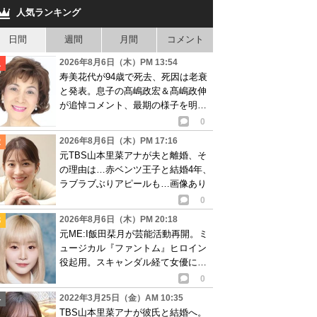
人気ランキング
日間
週間
月間
コメント
2026年8月6日（木）PM 13:54
寿美花代が94歳で死去、死因は老衰
と発表。息子の髙嶋政宏＆髙嶋政伸
が追悼コメント、最期の様子を明か
す
0
2026年8月6日（木）PM 17:16
元TBS山本里菜アナが夫と離婚、そ
の理由は…赤ベンツ王子と結婚4年、
ラブラブぶりアピールも…画像あり
0
2026年8月6日（木）PM 20:18
元ME:I飯田栞月が芸能活動再開。ミ
ュージカル『ファントム』ヒロイン
役起用。スキャンダル経て女優に転
身か
0
2022年3月25日（金）AM 10:35
TBS山本里菜アナが彼氏と結婚へ。