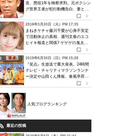
造、懲役1年を検察求刑。元ボクシン
グ世界王者が犯行動機告白、妻と離
婚成立も判明
0
2018年3月20日（火）PM 17:35
まねきケチャ藤川千愛が心身不安定
で活動休止の真相、週刊文春のエコ
ヒイキ報道と関係? ゲゲゲの鬼太郎
の曲担当で注目も…
1
2019年6月30日（日）PM 15:28
『笑点』生放送で重大発表。24時間
テレビ・チャリティマラソンランナ
ー決定や山田くん降板、春風亭昇太
が結婚などの憶測
1
人気ブログランキング
最近の投稿