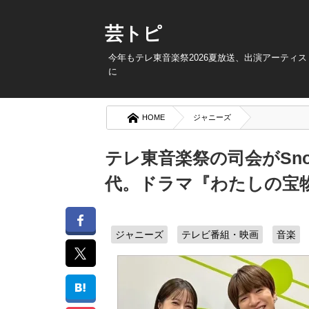
芸トピ
今年もテレ東音楽祭2026夏放送、出演アーティ
に
HOME
ジャニーズ
テレ東音楽祭の司会がSno
代。ドラマ『わたしの宝
ジャニーズ
テレビ番組・映画
音楽