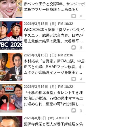
赤ベンツ王子と交際3年、サンジャポ
降板でフリー転身説も…画像あり
0
2026年3月15日（日）PM 16:32
WBC2026準々決勝「侍ジャパン対ベ
ネズエラ」結果と試合内容。日本が
過去最低の結果で敗退、大谷翔平が
心境明かす
9
2026年3月15日（日）PM 23:36
木村拓哉『吉野家』新CM出演、中居
正広との縁にSMAPファン歓喜。キ
ムタクが庶民派イメージを継承? 動
画あり
4
2026年3月16日（月）PM 18:22
『千鳥の相席食堂』タレント生き埋
め演出が物議。79歳の尾木ママも土
に埋められ、窒息の可能性指摘し…
画像あり
5
2026年8月6日（木）AM 0:01
薬師寺保栄と恋人が養子縁組届を偽