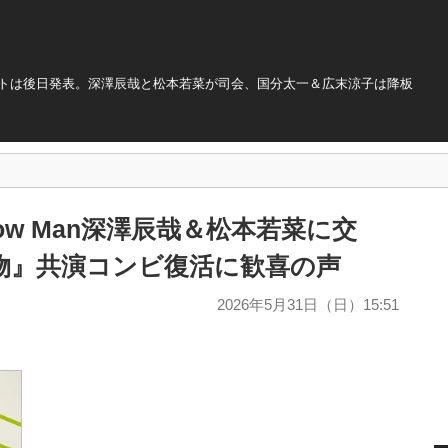
ストは後日発表。深澤辰哉と松本若菜が司会、国分太一＆広末涼子は降板
w Man深澤辰哉＆松本若菜に交
物』共演コンビ復活に歓喜の声
2026年5月31日（日）15:51