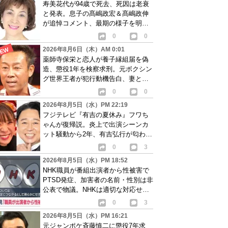
寿美花代が94歳で死去、死因は老衰
と発表。息子の髙嶋政宏＆髙嶋政伸
が追悼コメント、最期の様子を明か
す
0
0
2026年8月6日（木）AM 0:01
薬師寺保栄と恋人が養子縁組届を偽
造、懲役1年を検察求刑。元ボクシン
グ世界王者が犯行動機告白、妻と離
婚成立も判明
0
0
2026年8月5日（水）PM 22:19
フジテレビ『有吉の夏休み』フワち
ゃんが復帰説。炎上で出演シーンカ
ット騒動から2年、有吉弘行が匂わせ
か
0
3
2026年8月5日（水）PM 18:52
NHK職員が番組出演者から性被害で
PTSD発症、加害者の名前・性別は非
公表で物議。NHKは適切な対応せず
謝罪
0
3
2026年8月5日（水）PM 16:21
元ジャンポケ斉藤慎二に懲役7年求