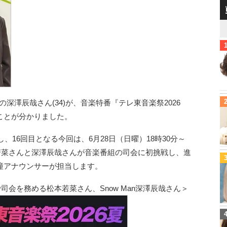
n』の深澤辰哉さん(34)が、音楽特番『テレ東音楽祭2026
ことが分かりました。
、16回目となる今回は、6月28日（日曜）18時30分～
本若菜さんと深澤辰哉さんが音楽番組の司会に初挑戦し、進
瞳アナウンサーが担当します。
で司会を務める松本若菜さん、Snow Man深澤辰哉さん＞