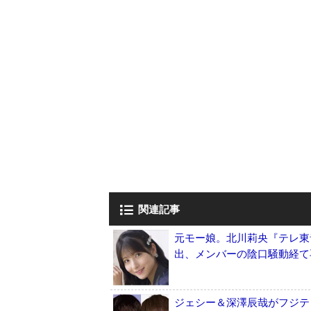
関連記事
元モー娘。北川莉央『テレ東
出、メンバーの陰口騒動経て
ジェシー＆深澤辰哉がフジテ