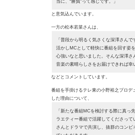
当に、“勝負”って感じです。」
と意気込んでいます。
一方の松本若菜さんは、
「普段から明るく気さくな深澤さんで
活かしMCとして軽快に番組を回す姿
心強いなと思いました。そんな深澤さ
音楽の素晴らしさをお届けできれば幸
などとコメントしています。
番組を手掛けるテレ東の小野裕之プロデ
した理由について、
「新たな番組MCを検討する際に真っ
ラエティー番組で活躍してくださってい
さんとドラマで共演し、抜群のコンビ