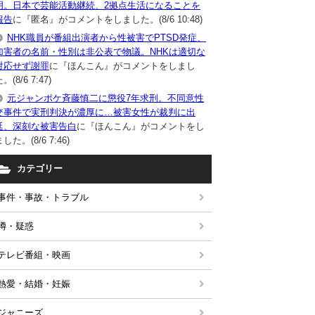
明。日本で芸能活動継続、2拠点生活になることを
報告
に『匿名』がコメントをしました。(8/6 10:48)
NHK職員が番組出演者から性被害でPTSD発症、
加害者の名前・性別は非公表で物議。NHKは適切な
対応せず謝罪
に『ほんこん』がコメントをしまし
。(8/6 7:47)
元ジャンポケ斉藤慎二に懲役7年求刑。不同意性
交事件で実刑判決が濃厚に…被害女性が裁判に出
廷、深刻な被害告白
に『ほんこん』がコメントをし
した。(8/6 7:46)
カテゴリー
事件・事故・トラブル
噂・疑惑
テレビ番組・映画
熱愛・結婚・妊娠
ジャニーズ