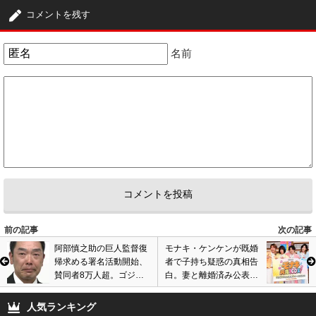
コメントを残す
名前
前の記事
次の記事
阿部慎之助の巨人監督復
モナキ・ケンケンが既婚
帰求める署名活動開始、
者で子持ち疑惑の真相告
賛同者8万人超。ゴジラ
白。妻と離婚済み公表、
監督・山崎貴も賛同呼び
冠番組『モナキ 純度
掛け。ネットで賛否の声
100％』開始で過去に言
人気ランキング
及