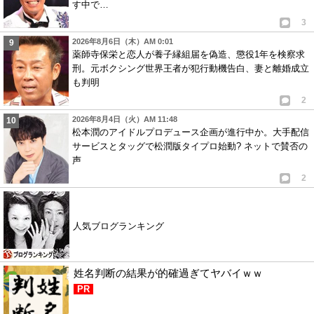
す中で…
3
2026年8月6日（木）AM 0:01
薬師寺保栄と恋人が養子縁組届を偽造、懲役1年を検察求
刑。元ボクシング世界王者が犯行動機告白、妻と離婚成立
も判明
2
2026年8月4日（火）AM 11:48
松本潤のアイドルプロデュース企画が進行中か。大手配信
サービスとタッグで松潤版タイプロ始動? ネットで賛否の
声
2
人気ブログランキング
姓名判断の結果が的確過ぎてヤバイｗｗ
PR