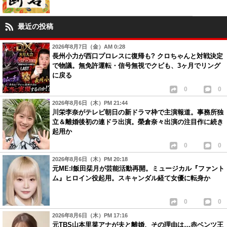
最近の投稿
2026年8月7日（金）AM 0:28
長州小力が西口プロレスに復帰も? クロちゃんと対戦決定
で物議。無免許運転・信号無視でクビも、3ヶ月でリング
に戻る
0
0
2026年8月6日（木）PM 21:44
川栄李奈がテレビ朝日の新ドラマ枠で主演報道。事務所独
立＆離婚後初の連ドラ出演。榮倉奈々出演の注目作に続き
起用か
0
0
2026年8月6日（木）PM 20:18
元ME:I飯田栞月が芸能活動再開。ミュージカル『ファント
ム』ヒロイン役起用。スキャンダル経て女優に転身か
0
0
2026年8月6日（木）PM 17:16
元TBS山本里菜アナが夫と離婚、その理由は…赤ベンツ王