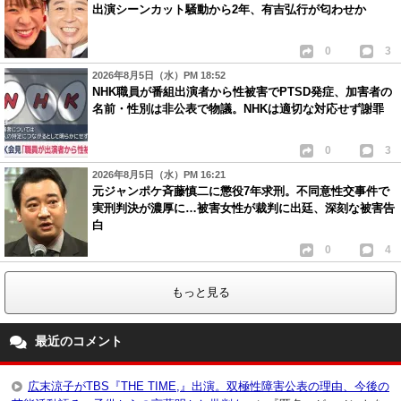
出演シーンカット騒動から2年、有吉弘行が匂わせか
0
3
2026年8月5日（水）PM 18:52
NHK職員が番組出演者から性被害でPTSD発症、加害者の
名前・性別は非公表で物議。NHKは適切な対応せず謝罪
0
3
2026年8月5日（水）PM 16:21
元ジャンポケ斉藤慎二に懲役7年求刑。不同意性交事件で
実刑判決が濃厚に…被害女性が裁判に出廷、深刻な被害告
白
0
4
もっと見る
最近のコメント
広末涼子がTBS『THE TIME,』出演。双極性障害公表の理由、今後の