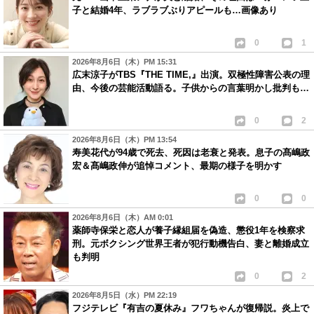
子と結婚4年、ラブラブぶりアピールも…画像あり
0
1
2026年8月6日（木）PM 15:31
広末涼子がTBS『THE TIME,』出演。双極性障害公表の理
由、今後の芸能活動語る。子供からの言葉明かし批判も…
0
2
2026年8月6日（木）PM 13:54
寿美花代が94歳で死去、死因は老衰と発表。息子の髙嶋政
宏＆髙嶋政伸が追悼コメント、最期の様子を明かす
0
0
2026年8月6日（木）AM 0:01
薬師寺保栄と恋人が養子縁組届を偽造、懲役1年を検察求
刑。元ボクシング世界王者が犯行動機告白、妻と離婚成立
も判明
0
2
2026年8月5日（水）PM 22:19
フジテレビ『有吉の夏休み』フワちゃんが復帰説。炎上で