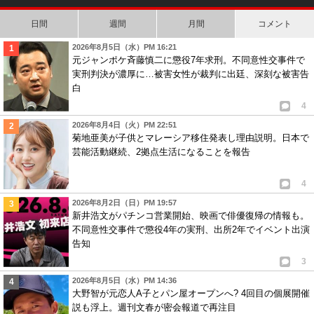
日間
週間
月間
コメント
2026年8月5日（水）PM 16:21
元ジャンポケ斉藤慎二に懲役7年求刑。不同意性交事件で
実刑判決が濃厚に…被害女性が裁判に出廷、深刻な被害告
白
4
2026年8月4日（火）PM 22:51
菊地亜美が子供とマレーシア移住発表し理由説明。日本で
芸能活動継続、2拠点生活になることを報告
4
2026年8月2日（日）PM 19:57
新井浩文がパチンコ営業開始、映画で俳優復帰の情報も。
不同意性交事件で懲役4年の実刑、出所2年でイベント出演
告知
3
2026年8月5日（水）PM 14:36
大野智が元恋人A子とパン屋オープンへ? 4回目の個展開催
説も浮上。週刊文春が密会報道で再注目