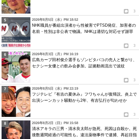
3
2026年8月5日（水）PM 18:52
NHK職員が番組出演者から性被害でPTSD発症、加害者の
名前・性別は非公表で物議。NHKは適切な対応せず謝罪
3
2026年8月3日（月）PM 16:19
広島カープ田村俊介選手もゾンビタバコの売人と繋がり、
セクシー女優との飲み会参加。証拠動画流出で波紋
3
2026年8月5日（水）PM 22:19
フジテレビ『有吉の夏休み』フワちゃんが復帰説。炎上で
出演シーンカット騒動から2年、有吉弘行が匂わせか
3
2026年8月2日（日）PM 15:58
清水アキラの三男・清水良太郎が急死、死因は自殺か。死
後数週間経過の可能性も。違法薬物事件で逮捕、再起目指