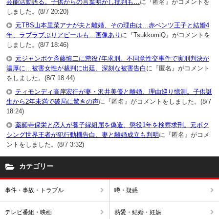
芸能活動語る。子供からの言葉明かし批判も…
に『匿名』がコメントを
しました。(8/7 20:20)
元TBS山本里菜アナが夫と離婚、その理由は…赤ベンツ王子と結婚4
年、ラブラブぶりアピールも…画像あり
に『TsukkomiQ』がコメントを
しました。(8/7 18:46)
元ジャンポケ斉藤慎二に懲役7年求刑。不同意性交事件で実刑判決が
濃厚に…被害女性が裁判に出廷、深刻な被害告白
に『匿名』がコメント
をしました。(8/7 18:44)
ティモンディ高岸宏行が妻・沢井美優と離婚、理由巡り憶測。子供誕
生から2年未満で破局に驚きの声
に『匿名』がコメントをしました。(8/7
18:24)
薬師寺保栄と恋人が養子縁組届を偽造、懲役1年を検察求刑。元ボク
シング世界王者が犯行動機告白、妻と離婚成立も判明
に『匿名』がコメ
ントをしました。(8/7 3:32)
カテゴリー
事件・事故・トラブル
噂・疑惑
テレビ番組・映画
熱愛・結婚・妊娠