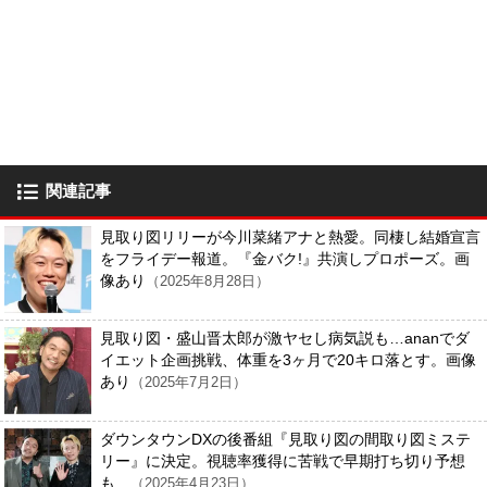
関連記事
見取り図リリーが今川菜緒アナと熱愛。同棲し結婚宣言
をフライデー報道。『金バク!』共演しプロポーズ。画
像あり
（2025年8月28日）
見取り図・盛山晋太郎が激ヤセし病気説も…ananでダ
イエット企画挑戦、体重を3ヶ月で20キロ落とす。画像
あり
（2025年7月2日）
ダウンタウンDXの後番組『見取り図の間取り図ミステ
リー』に決定。視聴率獲得に苦戦で早期打ち切り予想
も…
（2025年4月23日）