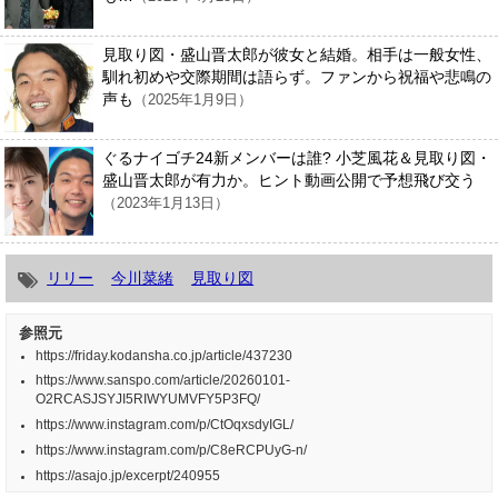
見取り図・盛山晋太郎が彼女と結婚。相手は一般女性、
馴れ初めや交際期間は語らず。ファンから祝福や悲鳴の
声も
（2025年1月9日）
ぐるナイゴチ24新メンバーは誰? 小芝風花＆見取り図・
盛山晋太郎が有力か。ヒント動画公開で予想飛び交う
（2023年1月13日）
リリー
今川菜緒
見取り図
参照元
https://friday.kodansha.co.jp/article/437230
https://www.sanspo.com/article/20260101-
O2RCASJSYJI5RIWYUMVFY5P3FQ/
https://www.instagram.com/p/CtOqxsdyIGL/
https://www.instagram.com/p/C8eRCPUyG-n/
https://asajo.jp/excerpt/240955