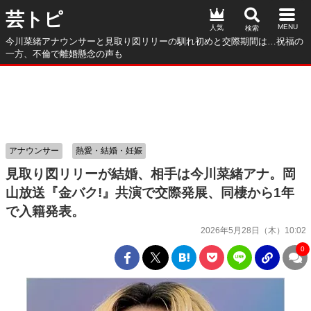
芸トピ
人気
今川菜緒アナウンサーと見取り図リリーの馴れ初めと交際期間は…祝福の
一方、不倫で離婚懸念の声も
アナウンサー
熱愛・結婚・妊娠
見取り図リリーが結婚、相手は今川菜緒アナ。岡
山放送『金バク!』共演で交際発展、同棲から1年
で入籍発表。
2026年5月28日（木）10:02
0