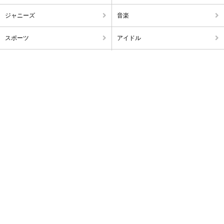
ジャニーズ
音楽
スポーツ
アイドル
不倫・浮気
破局・離婚
アナウンサー
出産・ママタレ・子育て
雑ネタ
暴露
訃報
海外
芸トピの最新ニュースをお届け!
芸トピ公式
芸トピ公式
Facebook
X