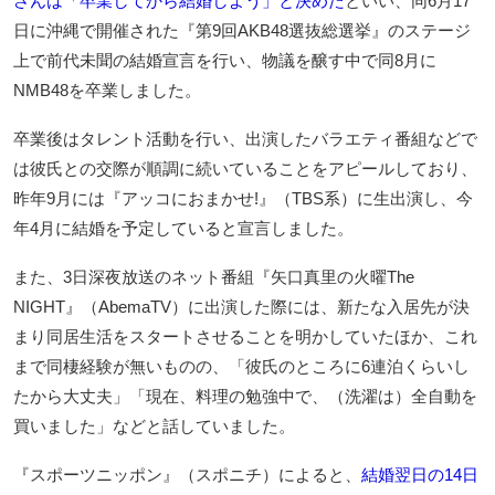
さんは「卒業してから結婚しよう」と決めた
といい、同6月17
日に沖縄で開催された『第9回AKB48選抜総選挙』のステージ
上で前代未聞の結婚宣言を行い、物議を醸す中で同8月に
NMB48を卒業しました。
卒業後はタレント活動を行い、出演したバラエティ番組などで
は彼氏との交際が順調に続いていることをアピールしており、
昨年9月には『アッコにおまかせ!』（TBS系）に生出演し、今
年4月に結婚を予定していると宣言しました。
また、3日深夜放送のネット番組『矢口真里の火曜The
NIGHT』（AbemaTV）に出演した際には、新たな入居先が決
まり同居生活をスタートさせることを明かしていたほか、これ
まで同棲経験が無いものの、「彼氏のところに6連泊くらいし
たから大丈夫」「現在、料理の勉強中で、（洗濯は）全自動を
買いました」などと話していました。
『スポーツニッポン』（スポニチ）によると、
結婚翌日の14日