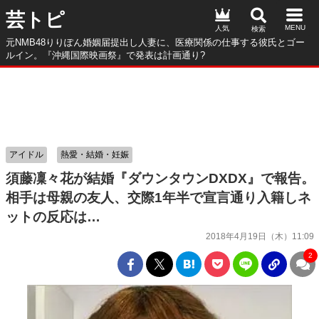
芸トピ
人気
元NMB48りりぽん婚姻届提出し人妻に、医療関係の仕事する彼氏とゴー
ルイン。『沖縄国際映画祭』で発表は計画通り?
アイドル
熱愛・結婚・妊娠
須藤凜々花が結婚『ダウンタウンDXDX』で報告。
相手は母親の友人、交際1年半で宣言通り入籍しネ
ットの反応は…
2018年4月19日（木）11:09
2