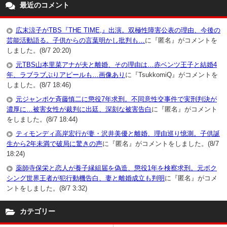
最近のコメント
広末涼子がTBS『THE TIME,』出演。双極性障害公表の理由、今後の
芸能活動語る。子供からの言葉明かし批判も…
に『匿名』がコメントを
しました。(8/7 20:20)
元TBS山本里菜アナが夫と離婚、その理由は…赤ベンツ王子と結婚4
年、ラブラブぶりアピールも…画像あり
に『TsukkomiQ』がコメントを
しました。(8/7 18:46)
元ジャンポケ斉藤慎二に懲役7年求刑。不同意性交事件で実刑判決が
濃厚に…被害女性が裁判に出廷、深刻な被害告白
に『匿名』がコメント
をしました。(8/7 18:44)
ティモンディ高岸宏行が妻・沢井美優と離婚、理由巡り憶測。子供誕
生から2年未満で破局に驚きの声
に『匿名』がコメントをしました。(8/7
18:24)
薬師寺保栄と恋人が養子縁組届を偽造、懲役1年を検察求刑。元ボク
シング世界王者が犯行動機告白、妻と離婚成立も判明
に『匿名』がコメ
ントをしました。(8/7 3:32)
カテゴリー