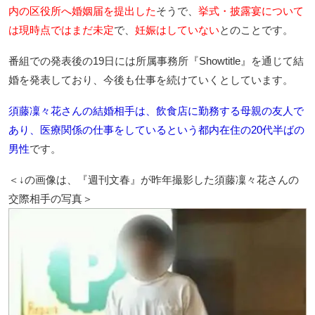
内の区役所へ婚姻届を提出した
そうで、
挙式・披露宴について
は現時点ではまだ未定
で、
妊娠はしていない
とのことです。
番組での発表後の19日には所属事務所『Showtitle』を通じて結
婚を発表しており、今後も仕事を続けていくとしています。
須藤凜々花さんの結婚相手は、飲食店に勤務する母親の友人で
あり、医療関係の仕事をしているという都内在住の20代半ばの
男性
です。
＜↓の画像は、『週刊文春』が昨年撮影した須藤凜々花さんの
交際相手の写真＞