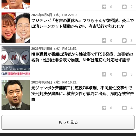
0
2
2026年8月5日（水）PM 22:19
フジテレビ『有吉の夏休み』フワちゃんが復帰説。炎上で
出演シーンカット騒動から2年、有吉弘行が匂わせか
0
3
2026年8月5日（水）PM 18:52
NHK職員が番組出演者から性被害でPTSD発症、加害者の
名前・性別は非公表で物議。NHKは適切な対応せず謝罪
0
3
2026年8月5日（水）PM 16:21
元ジャンポケ斉藤慎二に懲役7年求刑。不同意性交事件で
実刑判決が濃厚に…被害女性が裁判に出廷、深刻な被害告
白
0
4
もっと見る