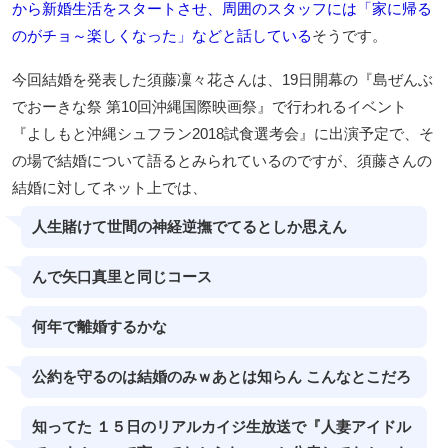
から新婚生活をスタートさせ、周囲のスタッフには「家に帰る
のがチョ～楽しくなった」などと話している
そうです。
今回結婚を発表した須藤凜々花さんは、19日開幕の『島ぜんぶ
でおーきな祭 第10回沖縄国際映画祭』で行われるイベント
『よしもと沖縄シュフラン2018試食選考会』に出演予定で、そ
の場で結婚について語るとみられているのですが、須藤さんの
結婚に対してネット上では、
人生賭けて世間の神経逆撫でてるとしか思えん
んで矢口真里と同じコース
何年で離婚するかな
公約を守るのは結婚のみｗあとは知らん こんなとこだろ
知ってた １５日のリアルカイジ生放送で『人妻アイドル