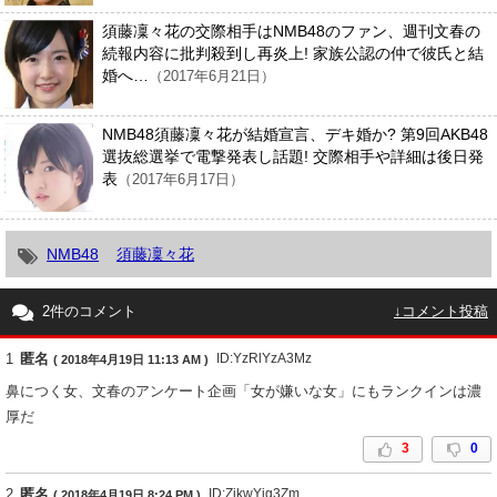
須藤凜々花の交際相手はNMB48のファン、週刊文春の
続報内容に批判殺到し再炎上! 家族公認の仲で彼氏と結
婚へ…
（2017年6月21日）
NMB48須藤凜々花が結婚宣言、デキ婚か? 第9回AKB48
選抜総選挙で電撃発表し話題! 交際相手や詳細は後日発
表
（2017年6月17日）
NMB48
須藤凜々花
2件のコメント
↓コメント投稿
1
匿名
ID:YzRlYzA3Mz
( 2018年4月19日 11:13 AM )
鼻につく女、文春のアンケート企画「女が嫌いな女」にもランクインは濃
厚だ
3
0
2
匿名
ID:ZjkwYjg3Zm
( 2018年4月19日 8:24 PM )