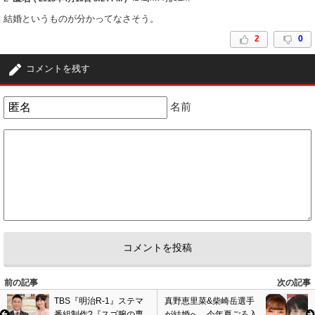
結婚というものが分かってなさそう。
2
0
コメントを残す
名前
前の記事
次の記事
TBS『明治R-1』ステマ
真野恵里菜&柴崎岳選手
番組制作?『スゴ腕の専
が結婚へ、今年夏ごろ入