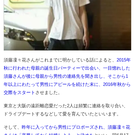
須藤凜々花さんがこれまでに明かしている話によると、
2015年
秋に行われた母親の誕生日パーティーで出会い、一目惚れした
須藤さんが後に母親から男性の連絡先を聞き出し、そこから1
年以上にわたって男性にアピールを続けた末に、2016年秋から
交際をスタート
させました。
東京と大阪の遠距離恋愛だった2人は頻繁に連絡を取り合い、
ドライブデートするなどして愛を育んでいたといいます。
そして、
昨年に入ってから男性にプロポーズされ、須藤凜々花