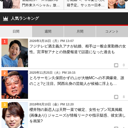
門外来スペシャル』放送
籍予定。サッカー日本代
作家が金銭やり取り?音
表と元ハロプロアイドル
声データ流出、週刊文春
遠距離恋愛の末にゴール
人気ランキング
報道
イン
日間
週間
月間
コメント
2026年3月16日（月）PM 13:07
フジテレビ酒主義久アナが結婚、相手は一般企業勤務の女
性。宮澤智アナとの熱愛報道で話題になった過去も
0
2025年11月25日（火）PM 18:15
とろサーモン久保田かずのぶが大物MCへの不満爆発、誰
のこと?と注目。関西出身の芸能人が候補に浮上も…
8
2018年8月10日（金）PM 12:20
櫻井翔の新恋人は天野一菜で確定、女性セブン写真掲載
(画像あり) ジャニーズが情報リークや指示疑惑、彼女潰し
を画策?