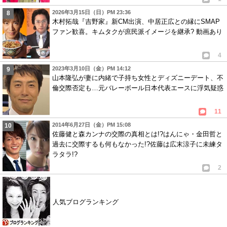
2026年3月15日（日）PM 23:36
木村拓哉『吉野家』新CM出演、中居正広との縁にSMAP
ファン歓喜。キムタクが庶民派イメージを継承? 動画あり
4
2023年3月10日（金）PM 14:12
山本隆弘が妻に内緒で子持ち女性とディズニーデート、不
倫交際否定も…元バレーボール日本代表エースに浮気疑惑
11
2014年6月27日（金）PM 15:08
佐藤健と森カンナの交際の真相とは!?はんにゃ・金田哲と
過去に交際するも何もなかった!?佐藤は広末涼子に未練タ
ラタラ!?
2
人気ブログランキング