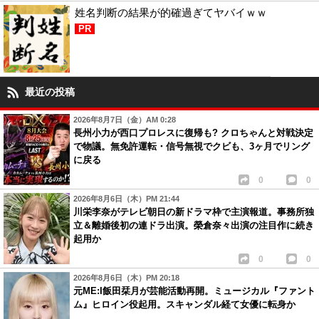
姓名判断の結果が的確過ぎてヤバイｗｗ
PR
最近の投稿
2026年8月7日（金）AM 0:28
長州小力が西口プロレスに復帰も? クロちゃんと対戦決定
で物議。無免許運転・信号無視でクビも、3ヶ月でリング
に戻る
0
0
2026年8月6日（木）PM 21:44
川栄李奈がテレビ朝日の新ドラマ枠で主演報道。事務所独
立＆離婚後初の連ドラ出演。榮倉奈々出演の注目作に続き
起用か
0
0
2026年8月6日（木）PM 20:18
元ME:I飯田栞月が芸能活動再開。ミュージカル『ファント
ム』ヒロイン役起用。スキャンダル経て女優に転身か