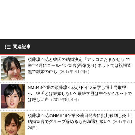
関連記事
須藤凜々花と彼氏の結婚決定『アッコにおまかせ!』で
来年4月にゴールイン宣言(画像あり) ネットでは祝福皆
無で離婚の声も
（2017年9月24日）
NMB48卒業の須藤凜々花がドイツ留学し博士号取得
へ…彼氏とは結婚しない? 最終学歴は中卒か? ネットで
は厳しい声
（2017年8月4日）
須藤凜々花のNMB48卒業公演日発表に批判殺到し炎上!
結婚宣言でグループ辞めるも円満退社扱い?
（2017年7月
24日）