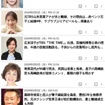
0
0
2026年8月6日（木）PM 17:16
元TBS山本里菜アナが夫と離婚、その理由は…赤ベンツ王
子と結婚4年、ラブラブぶりアピールも…画像あり
0
1
2026年8月6日（木）PM 15:31
広末涼子がTBS『THE TIME,』出演。双極性障害公表の理
由、今後の芸能活動語る。子供からの言葉明かし批判も…
0
2
2026年8月6日（木）PM 13:54
寿美花代が94歳で死去、死因は老衰と発表。息子の髙嶋政
宏＆髙嶋政伸が追悼コメント、最期の様子を明かす
0
0
2026年8月6日（木）AM 0:01
薬師寺保栄と恋人が養子縁組届を偽造、懲役1年を検察求
刑。元ボクシング世界王者が犯行動機告白、妻と離婚成立
も判明