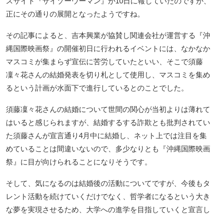
スサイト『サイゾーウーマン』が10日に報じていたのですが、
正にその通りの展開となったようですね。
その記事によると、吉本興業が協賛し関連会社が運営する『沖
縄国際映画祭』の開催初日に行われるイベントには、なかなか
マスコミが集まらず宣伝に苦労していたといい、そこで須藤
凜々花さんの結婚発表を切り札として使用し、マスコミを集め
るという計画が水面下で進行しているとのことでした。
須藤凜々花さんの結婚について世間の関心が当初よりは薄れて
はいると感じられますが、結婚するする詐欺とも批判されてい
た須藤さんが宣言通り4月中に結婚し、ネット上では注目を集
めていることは間違いないので、多少なりとも『沖縄国際映画
祭』に目が向けられることになりそうです。
そして、気になるのは結婚後の活動についてですが、今後もタ
レント活動を続けていくだけでなく、哲学者になるという大き
な夢を実現させるため、大学への進学を目指していくと宣言し