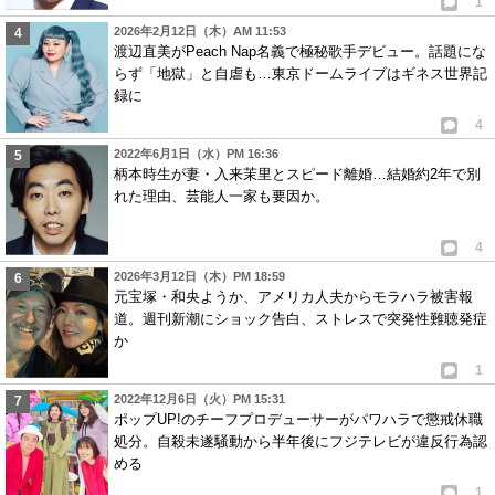
1
2026年2月12日（木）AM 11:53
渡辺直美がPeach Nap名義で極秘歌手デビュー。話題にな
らず「地獄」と自虐も…東京ドームライブはギネス世界記
録に
4
2022年6月1日（水）PM 16:36
柄本時生が妻・入来茉里とスピード離婚…結婚約2年で別
れた理由、芸能人一家も要因か。
4
2026年3月12日（木）PM 18:59
元宝塚・和央ようか、アメリカ人夫からモラハラ被害報
道。週刊新潮にショック告白、ストレスで突発性難聴発症
か
1
2022年12月6日（火）PM 15:31
ポップUP!のチーフプロデューサーがパワハラで懲戒休職
処分。自殺未遂騒動から半年後にフジテレビが違反行為認
める
1