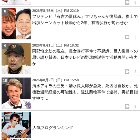
3
2026年8月5日（水）PM 22:19
フジテレビ『有吉の夏休み』フワちゃんが復帰説。炎上で
出演シーンカット騒動から2年、有吉弘行が匂わせか
3
2026年8月1日（土）PM 18:32
阿部慎之助の現在。長女暴行事件で不起訴、巨人復帰への
思い語り賛否。日本テレビの野球解説等で活動再開が有力
か
3
2026年8月2日（日）PM 15:58
清水アキラの三男・清水良太郎が急死、死因は自殺か。死
後数週間経過の可能性も。違法薬物事件で逮捕、再起目指
す中で…
3
人気ブログランキング