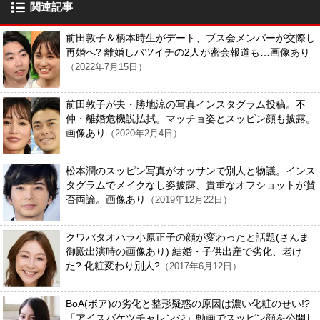
関連記事
前田敦子＆柄本時生がデート、ブス会メンバーが交際し
再婚へ? 離婚しバツイチの2人が密会報道も…画像あり
（2022年7月15日）
前田敦子が夫・勝地涼の写真インスタグラム投稿。不
仲・離婚危機説払拭。マッチョ姿とスッピン顔も披露。
画像あり
（2020年2月4日）
松本潤のスッピン写真がオッサンで別人と物議。インス
タグラムでメイクなし姿披露、貴重なオフショットが賛
否両論。画像あり
（2019年12月22日）
クワバタオハラ小原正子の顔が変わったと話題(さんま
御殿出演時の画像あり) 結婚・子供出産で劣化、老け
た? 化粧変わり別人?
（2017年6月12日）
BoA(ボア)の劣化と整形疑惑の原因は濃い化粧のせい!?
「アイスバケツチャレンジ」動画でスッピン顔を公開し