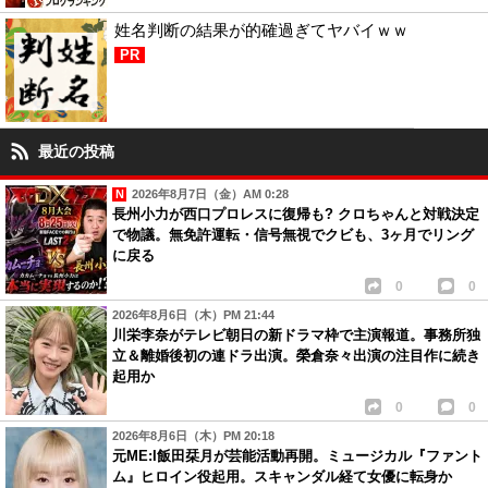
姓名判断の結果が的確過ぎてヤバイｗｗ
PR
最近の投稿
2026年8月7日（金）AM 0:28
長州小力が西口プロレスに復帰も? クロちゃんと対戦決定
で物議。無免許運転・信号無視でクビも、3ヶ月でリング
に戻る
0
0
2026年8月6日（木）PM 21:44
川栄李奈がテレビ朝日の新ドラマ枠で主演報道。事務所独
立＆離婚後初の連ドラ出演。榮倉奈々出演の注目作に続き
起用か
0
0
2026年8月6日（木）PM 20:18
元ME:I飯田栞月が芸能活動再開。ミュージカル『ファント
ム』ヒロイン役起用。スキャンダル経て女優に転身か