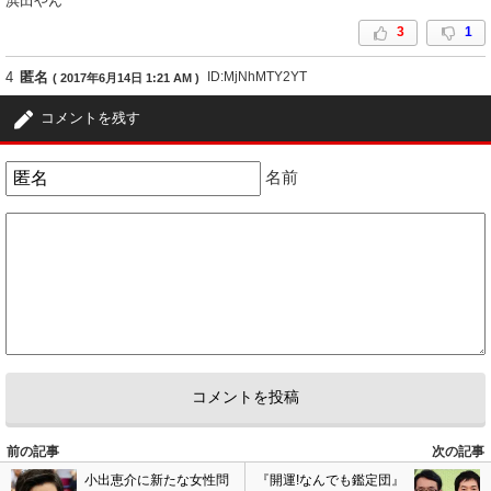
浜田やん
3
1
4
匿名
ID:MjNhMTY2YT
( 2017年6月14日 1:21 AM )
いちいちスッピンです！っていう必要ってあるのかね
コメントを残す
3
0
名前
5
匿名
ID:N2NmMjdkYj
( 2017年6月14日 2:12 AM )
整形してるとか言ってるやつはこの不細工なすっぴんを忘れてはいけない
したらもっと美人だから
0
1
前の記事
次の記事
小出恵介に新たな女性問
『開運!なんでも鑑定団』