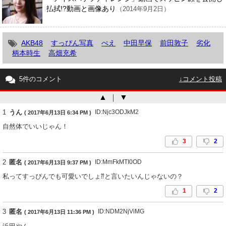
払拭!?動画と画像あり
（2014年9月2日）
AKB48
すっぴん写真
ぺえ
中田早保
前田敦子
劣化
柄本時生
高畑充希
5件のコメント
↓コメント投稿
▲
｜
▼
1
うん
ID:Njc3ODJkM2
( 2017年6月13日 6:34 PM )
自然体でいいじゃん！
3
2
2
匿名
ID:MmFkMTI0OD
( 2017年6月13日 9:37 PM )
私ってすっぴんでも可愛いでしょ⁇と言いたいんじゃないの？
1
2
3
匿名
ID:NDM2NjViMG
( 2017年6月13日 11:36 PM )