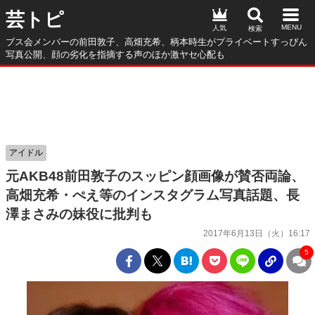
芸トピ
人気
ブス会メンバーの前田敦子、高畑充希、柄本時生がプライベートすっぴん
写真公開、顔の劣化を指摘する声のほか激ヤセ心配も
アイドル
元AKB48前田敦子のスッピン顔画像が賛否両論、
高畑充希・ぺえ等のインスタグラム写真話題、長
澤まさみの妹役に批判も
2017年6月13日（火）16:17
5