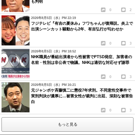
も判明
0
2
2026年8月5日（水）PM 22:19
フジテレビ『有吉の夏休み』フワちゃんが復帰説。炎上で
出演シーンカット騒動から2年、有吉弘行が匂わせか
0
3
2026年8月5日（水）PM 18:52
NHK職員が番組出演者から性被害でPTSD発症、加害者の
名前・性別は非公表で物議。NHKは適切な対応せず謝罪
0
3
2026年8月5日（水）PM 16:21
元ジャンポケ斉藤慎二に懲役7年求刑。不同意性交事件で
実刑判決が濃厚に…被害女性が裁判に出廷、深刻な被害告
白
0
3
もっと見る