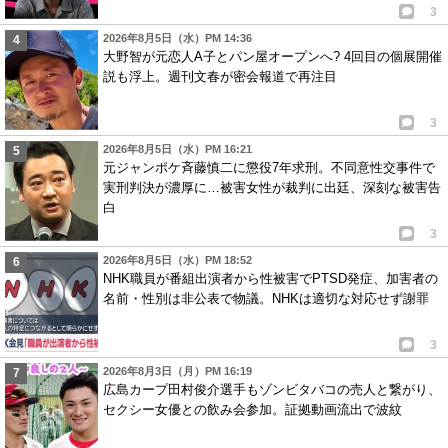
3
2026年8月5日（水）PM 14:36
大野智が元恋人A子とパン屋オープンへ? 4回目の個展開催
説も浮上。週刊文春が密会報道で再注目
3
2026年8月5日（水）PM 16:21
元ジャンポケ斉藤慎二に懲役7年求刑。不同意性交事件で
実刑判決が濃厚に…被害女性が裁判に出廷、深刻な被害告
白
3
2026年8月5日（水）PM 18:52
NHK職員が番組出演者から性被害でPTSD発症、加害者の
名前・性別は非公表で物議。NHKは適切な対応せず謝罪
3
2026年8月3日（月）PM 16:19
広島カープ田村俊介選手もゾンビタバコの売人と繋がり、
セクシー女優との飲み会参加。証拠動画流出で波紋