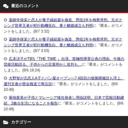
最近のコメント
薬師寺保栄と恋人が養子縁組届を偽造、懲役1年を検察求刑。元ボク
シング世界王者が犯行動機告白、妻と離婚成立も判明
に『匿名』がコメ
ントをしました。(8/7 3:32)
薬師寺保栄と恋人が養子縁組届を偽造、懲役1年を検察求刑。元ボク
シング世界王者が犯行動機告白、妻と離婚成立も判明
に『匿名』がコメ
ントをしました。(8/7 3:03)
広末涼子がTBS『THE TIME,』出演。双極性障害公表の理由、今後の
芸能活動語る。子供からの言葉明かし批判も…
に『匿名』がコメントを
しました。(8/6 19:24)
大野智が元恋人A子とパン屋オープンへ? 4回目の個展開催説も浮上。
週刊文春が密会報道で再注目
に『匿名』がコメントをしました。(8/6
10:49)
菊地亜美が子供とマレーシア移住発表し理由説明。日本で芸能活動継
続、2拠点生活になることを報告
に『匿名』がコメントをしました。(8/6
10:48)
カテゴリー