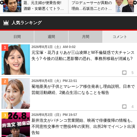
題、元主婦が便乗告発!
プロデューサーが異動の
酒癖・女癖悪くてトラブ
理由…石坂浩二とのトラ
ル、元彼女・紗栄子との
ブル、曜変天目茶碗のニ
破局が原因で変貌?
セモノ疑惑と関係か?
人気ランキング
日間
週間
月間
コメント
2026年8月1日（土）AM 0:02
元宝塚・花乃まりあが三山凌輝とW不倫疑惑で大チャンス
失う? 今後の活動に悪影響の恐れ、事務所移籍が消滅も?
5
2026年8月4日（火）PM 22:51
菊地亜美が子供とマレーシア移住発表し理由説明。日本で
芸能活動継続、2拠点生活になることを報告
4
2026年8月2日（日）PM 19:57
新井浩文がパチンコ営業開始、映画で俳優復帰の情報も。
不同意性交事件で懲役4年の実刑、出所2年でイベント出演
告知