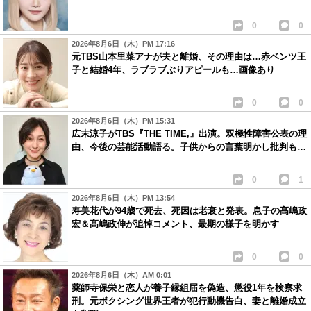
0
0
2026年8月6日（木）PM 17:16
元TBS山本里菜アナが夫と離婚、その理由は…赤ベンツ王
子と結婚4年、ラブラブぶりアピールも…画像あり
0
0
2026年8月6日（木）PM 15:31
広末涼子がTBS『THE TIME,』出演。双極性障害公表の理
由、今後の芸能活動語る。子供からの言葉明かし批判も…
0
1
2026年8月6日（木）PM 13:54
寿美花代が94歳で死去、死因は老衰と発表。息子の髙嶋政
宏＆髙嶋政伸が追悼コメント、最期の様子を明かす
0
0
2026年8月6日（木）AM 0:01
薬師寺保栄と恋人が養子縁組届を偽造、懲役1年を検察求
刑。元ボクシング世界王者が犯行動機告白、妻と離婚成立