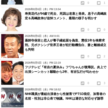
0
1
2026年8月6日（木）PM 13:54
寿美花代が94歳で死去、死因は老衰と発表。息子の髙嶋政
宏＆髙嶋政伸が追悼コメント、最期の様子を明かす
0
0
2026年8月6日（木）AM 0:01
薬師寺保栄と恋人が養子縁組届を偽造、懲役1年を検察求
刑。元ボクシング世界王者が犯行動機告白、妻と離婚成立
も判明
0
2
2026年8月5日（水）PM 22:19
フジテレビ『有吉の夏休み』フワちゃんが復帰説。炎上で
出演シーンカット騒動から2年、有吉弘行が匂わせか
0
3
2026年8月5日（水）PM 18:52
NHK職員が番組出演者から性被害でPTSD発症、加害者の
名前・性別は非公表で物議。NHKは適切な対応せず謝罪