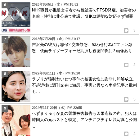
2026年8月5日（水）PM 18:52
NHK職員が番組出演者から性被害でPTSD発症、加害者の
名前・性別は非公表で物議。NHKは適切な対応せず謝罪
3
2018年7月20日（金）PM 21:17
吉沢亮の彼女は志保? 交際疑惑、匂わせ行為にファン激
怒…仮面ライダーフォーゼ共演し親密関係に? 画像あり
2
2022年8月11日（木）PM 15:20
ラブリが強制わいせつ事件の被害女性に謝罪し和解成立。
不起訴後に週刊文春に激怒、事実と異なる卑劣記事と批判
も…
5
2024年11月20日（水）PM 22:55
へずまりゅうが妻の襲撃被害報告も因果応報の声。犯人は
韓国人の元ホストと特定、アンチにブチギレ顔写真も公開
し…
4