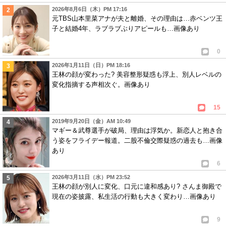
2026年8月6日（木）PM 17:16
元TBS山本里菜アナが夫と離婚、その理由は…赤ベンツ王
子と結婚4年、ラブラブぶりアピールも…画像あり
0
2026年1月11日（日）PM 18:16
王林の顔が変わった? 美容整形疑惑も浮上、別人レベルの
変化指摘する声相次ぐ。画像あり
15
2019年9月20日（金）AM 10:49
マギー＆武尊選手が破局、理由は浮気か。新恋人と抱き合
う姿をフライデー報道。二股不倫交際疑惑の過去も…画像
あり
6
2026年3月11日（水）PM 23:52
王林の顔が別人に変化、口元に違和感あり? さんま御殿で
現在の姿披露、私生活の行動も大きく変わり…画像あり
9