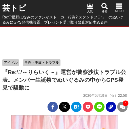
芸トピ
人気
Re:♡星野ほなみのファンがストーカー行為? スタンドフラワーのぬいぐ
るみにGPS発信機設置、プレゼント受け取り禁止対応求める声
アイドル
事件・事故・トラブル
『Re:♡～りらいく～』運営が警察沙汰トラブル公
表。メンバー生誕祭でぬいぐるみの中からGPS発
見で騒動に
2026年5月19日（火）22:58
0