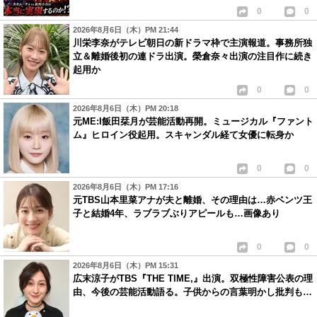
0
0
2026年8月6日（木）PM 21:44
川栄李奈がテレビ朝日の新ドラマ枠で主演報道。事務所独
立＆離婚後初の連ドラ出演。榮倉奈々出演の注目作に続き
起用か
0
0
2026年8月6日（木）PM 20:18
元ME:I飯田栞月が芸能活動再開。ミュージカル『ファント
ム』ヒロイン役起用。スキャンダル経て女優に転身か
0
0
2026年8月6日（木）PM 17:16
元TBS山本里菜アナが夫と離婚、その理由は…赤ベンツ王
子と結婚4年、ラブラブぶりアピールも…画像あり
0
0
2026年8月6日（木）PM 15:31
広末涼子がTBS『THE TIME,』出演。双極性障害公表の理
由、今後の芸能活動語る。子供からの言葉明かし批判も…