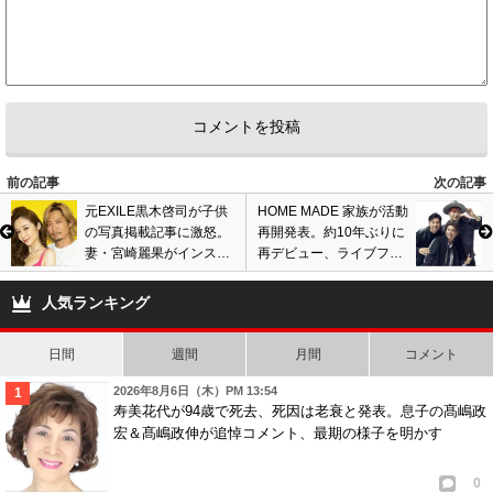
前の記事
次の記事
元EXILE黒木啓司が子供
HOME MADE 家族が活動
の写真掲載記事に激怒。
再開発表。約10年ぶりに
妻・宮崎麗果がインスタ
再デビュー、ライブフェ
で堂々と公開、苦言の矛
ス出演も告知
先巡り物議
人気ランキング
日間
週間
月間
コメント
2026年8月6日（木）PM 13:54
寿美花代が94歳で死去、死因は老衰と発表。息子の髙嶋政
宏＆髙嶋政伸が追悼コメント、最期の様子を明かす
0