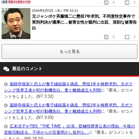
0
3
2026年8月5日（水）PM 16:21
元ジャンポケ斉藤慎二に懲役7年求刑。不同意性交事件で
実刑判決が濃厚に…被害女性が裁判に出廷、深刻な被害告
白
0
3
もっと見る
最近のコメント
薬師寺保栄と恋人が養子縁組届を偽造、懲役1年を検察求刑。元ボク
シング世界王者が犯行動機告白、妻と離婚成立も判明
に『匿名』がコメ
ントをしました。(8/7 3:32)
薬師寺保栄と恋人が養子縁組届を偽造、懲役1年を検察求刑。元ボク
シング世界王者が犯行動機告白、妻と離婚成立も判明
に『匿名』がコメ
ントをしました。(8/7 3:03)
広末涼子がTBS『THE TIME,』出演。双極性障害公表の理由、今後の
芸能活動語る。子供からの言葉明かし批判も…
に『匿名』がコメントを
しました。(8/6 19:24)