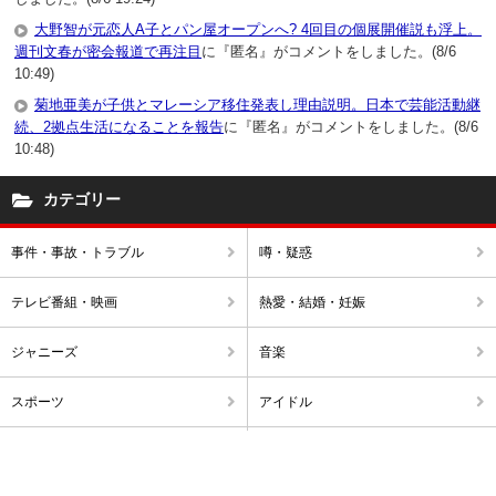
大野智が元恋人A子とパン屋オープンへ? 4回目の個展開催説も浮上。
週刊文春が密会報道で再注目
に『匿名』がコメントをしました。(8/6
10:49)
菊地亜美が子供とマレーシア移住発表し理由説明。日本で芸能活動継
続、2拠点生活になることを報告
に『匿名』がコメントをしました。(8/6
10:48)
カテゴリー
事件・事故・トラブル
噂・疑惑
テレビ番組・映画
熱愛・結婚・妊娠
ジャニーズ
音楽
スポーツ
アイドル
不倫・浮気
破局・離婚