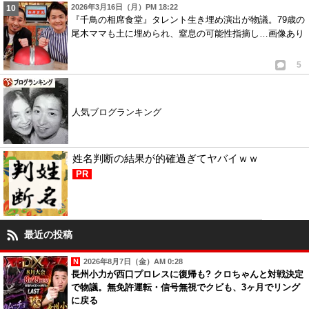
2026年3月16日（月）PM 18:22
『千鳥の相席食堂』タレント生き埋め演出が物議。79歳の
尾木ママも土に埋められ、窒息の可能性指摘し…画像あり
5
人気ブログランキング
姓名判断の結果が的確過ぎてヤバイｗｗ
PR
最近の投稿
2026年8月7日（金）AM 0:28
長州小力が西口プロレスに復帰も? クロちゃんと対戦決定
で物議。無免許運転・信号無視でクビも、3ヶ月でリング
に戻る