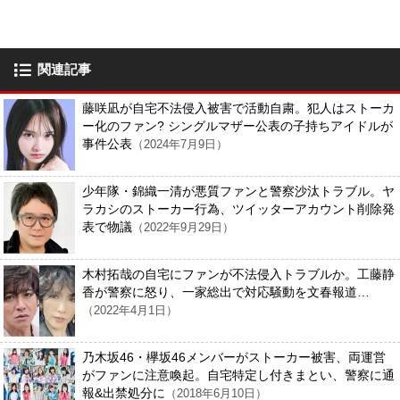
関連記事
藤咲凪が自宅不法侵入被害で活動自粛。犯人はストーカ
ー化のファン? シングルマザー公表の子持ちアイドルが
事件公表
（2024年7月9日）
少年隊・錦織一清が悪質ファンと警察沙汰トラブル。ヤ
ラカシのストーカー行為、ツイッターアカウント削除発
表で物議
（2022年9月29日）
木村拓哉の自宅にファンが不法侵入トラブルか。工藤静
香が警察に怒り、一家総出で対応騒動を文春報道…
（2022年4月1日）
乃木坂46・欅坂46メンバーがストーカー被害、両運営
がファンに注意喚起。自宅特定し付きまとい、警察に通
報&出禁処分に
（2018年6月10日）