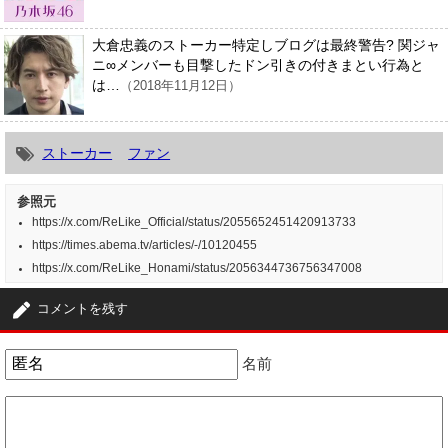
大倉忠義のストーカー特定しブログは最終警告? 関ジャ
ニ∞メンバーも目撃したドン引きの付きまとい行為と
は…
（2018年11月12日）
ストーカー
ファン
参照元
https://x.com/ReLike_Official/status/2055652451420913733
https://times.abema.tv/articles/-/10120455
https://x.com/ReLike_Honami/status/2056344736756347008
コメントを残す
名前