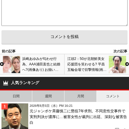
前の記事
次の記事
浜崎あゆみが匂わせ行
江頭2：50が北朝鮮美女
為、AAA浦田直也と結婚
応援団を笑わせる? 平昌
へ?(画像あり) お揃い指
五輪会場で目撃情報(画像
輪画像公開、意味深な内
あり) 北京、ロンドン、
容…姉弟関係から交際進
リオに続き現地観戦
人気ランキング
展?
日間
週間
月間
コメント
2026年8月5日（水）PM 16:21
元ジャンポケ斉藤慎二に懲役7年求刑。不同意性交事件で
実刑判決が濃厚に…被害女性が裁判に出廷、深刻な被害告
白