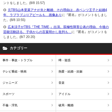
ントをしました。(8/8 15:57)
元TBS山本里菜アナが夫と離婚、その理由は…赤ベンツ王子と結婚4
年、ラブラブぶりアピールも…画像あり
に『匿名』がコメントをしまし
た。(8/8 10:55)
広末涼子がTBS『THE TIME,』出演。双極性障害公表の理由、今後の
芸能活動語る。子供からの言葉明かし批判も…
に『匿名』がコメントを
しました。(8/7 20:20)
カテゴリー
事件・事故・トラブル
噂・疑惑
テレビ番組・映画
熱愛・結婚・妊娠
ジャニーズ
音楽
スポーツ
アイドル
不倫・浮気
破局・離婚