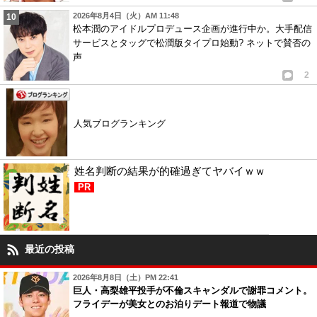
2026年8月4日（火）AM 11:48
松本潤のアイドルプロデュース企画が進行中か。大手配信
サービスとタッグで松潤版タイプロ始動? ネットで賛否の
声
2
人気ブログランキング
姓名判断の結果が的確過ぎてヤバイｗｗ
PR
最近の投稿
2026年8月8日（土）PM 22:41
巨人・高梨雄平投手が不倫スキャンダルで謝罪コメント。
フライデーが美女とのお泊りデート報道で物議