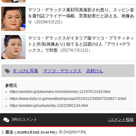
マツコ・デラックス素顔写真撮影され怒り。スッピン姿
を週刊誌フライデー掲載、営業妨害だと訴える。画像あ
り
（2019年5月2日）
マツコ・デラックスがイタリア版マツコ・プラティネッ
トと共演(画像あり) 似てると話題の2人『アウト×デラ
ックス』で対面
（2017年7月11日）
すっぴん写真
マツコ・デラックス
志村けん
参照元
https://ameblo.jp/yakumaru-hirohide/entry-12197012416.html
https://www.daily.co.jp/newsflash/gossip/2014/11/23/0007528827.shtml
https://ameblo.jp/oziba/entry-12022981134.html
3件のコメント
↓コメント投稿
1
匿名
ID:ZmQzNzY3Nj
( 2018年2月19日 10:44 PM )