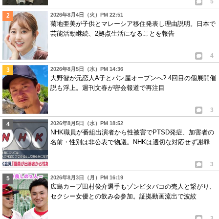
5
2026年8月4日（火）PM 22:51
菊地亜美が子供とマレーシア移住発表し理由説明。日本で
芸能活動継続、2拠点生活になることを報告
4
2026年8月5日（水）PM 14:36
大野智が元恋人A子とパン屋オープンへ? 4回目の個展開催
説も浮上。週刊文春が密会報道で再注目
3
2026年8月5日（水）PM 18:52
NHK職員が番組出演者から性被害でPTSD発症、加害者の
名前・性別は非公表で物議。NHKは適切な対応せず謝罪
3
2026年8月3日（月）PM 16:19
広島カープ田村俊介選手もゾンビタバコの売人と繋がり、
セクシー女優との飲み会参加。証拠動画流出で波紋
3