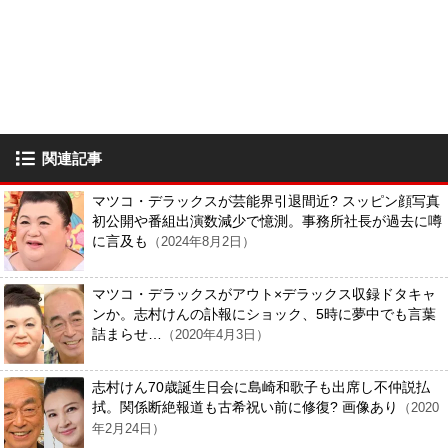
関連記事
マツコ・デラックスが芸能界引退間近? スッピン顔写真
初公開や番組出演数減少で憶測。事務所社長が過去に噂
に言及も
（2024年8月2日）
マツコ・デラックスがアウト×デラックス収録ドタキャ
ンか。志村けんの訃報にショック、5時に夢中でも言葉
詰まらせ…
（2020年4月3日）
志村けん70歳誕生日会に島崎和歌子も出席し不仲説払
拭。関係断絶報道も古希祝い前に修復? 画像あり
（2020
年2月24日）