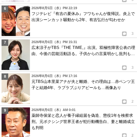
2026年8月5日（水）PM 22:19
フジテレビ『有吉の夏休み』フワちゃんが復帰説。炎上で
出演シーンカット騒動から2年、有吉弘行が匂わせか
3
2026年8月6日（木）PM 15:31
広末涼子がTBS『THE TIME,』出演。双極性障害公表の理
由、今後の芸能活動語る。子供からの言葉明かし批判も…
3
2026年8月6日（木）PM 17:16
元TBS山本里菜アナが夫と離婚、その理由は…赤ベンツ王
子と結婚4年、ラブラブぶりアピールも…画像あり
2
2026年8月6日（木）AM 0:01
薬師寺保栄と恋人が養子縁組届を偽造、懲役1年を検察求
刑。元ボクシング世界王者が犯行動機告白、妻と離婚成立
も判明
2