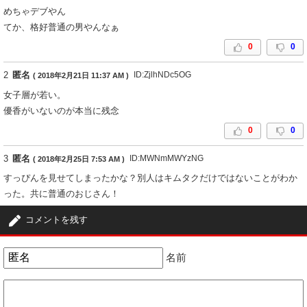
めちゃデブやん
てか、格好普通の男やんなぁ
0
0
2
匿名
ID:ZjlhNDc5OG
( 2018年2月21日 11:37 AM )
女子層が若い。
優香がいないのが本当に残念
0
0
3
匿名
ID:MWNmMWYzNG
( 2018年2月25日 7:53 AM )
すっぴんを見せてしまったかな？別人はキムタクだけではないことがわか
った。共に普通のおじさん！
0
0
コメントを残す
名前