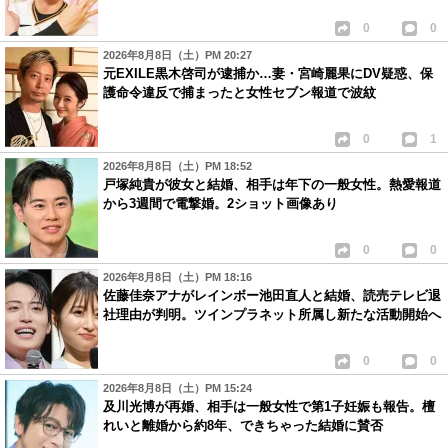
0
0
2026年8月8日（土）PM 20:27
元EXILE黒木啓司が逮捕か…妻・宮崎麗果にDV疑惑、保
護命令違反で捕まったと女性セブン報道で波紋
0
1
2026年8月8日（土）PM 18:52
戸塚純貴が彼女と結婚、相手は年下の一般女性。熱愛報道
から3週間で電撃婚。2ショット画像あり
0
0
2026年8月8日（土）PM 18:16
佐藤佳奈アナがレインボー池田直人と結婚、読売テレビ退
社理由が判明。ツインプラネット所属し新たな活動開始へ
0
0
2026年8月8日（土）PM 15:24
及川光博が再婚、相手は一般女性で第1子妊娠も報告。檀
れいと離婚から約8年、できちゃった結婚に賛否