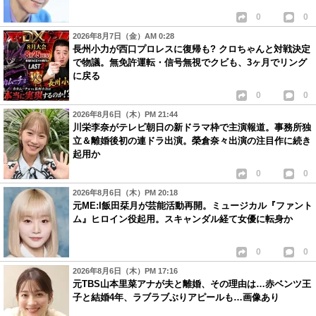
0
0
2026年8月7日（金）AM 0:28
長州小力が西口プロレスに復帰も? クロちゃんと対戦決定
で物議。無免許運転・信号無視でクビも、3ヶ月でリング
に戻る
0
0
2026年8月6日（木）PM 21:44
川栄李奈がテレビ朝日の新ドラマ枠で主演報道。事務所独
立＆離婚後初の連ドラ出演。榮倉奈々出演の注目作に続き
起用か
0
0
2026年8月6日（木）PM 20:18
元ME:I飯田栞月が芸能活動再開。ミュージカル『ファント
ム』ヒロイン役起用。スキャンダル経て女優に転身か
0
0
2026年8月6日（木）PM 17:16
元TBS山本里菜アナが夫と離婚、その理由は…赤ベンツ王
子と結婚4年、ラブラブぶりアピールも…画像あり