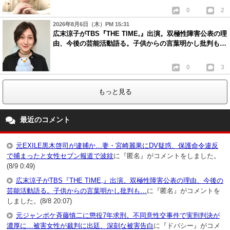
0
2
2026年8月6日（木）PM 15:31
広末涼子がTBS『THE TIME,』出演。双極性障害公表の理
由、今後の芸能活動語る。子供からの言葉明かし批判も…
0
3
もっと見る
最近のコメント
元EXILE黒木啓司が逮捕か…妻・宮崎麗果にDV疑惑、保護命令違反
で捕まったと女性セブン報道で波紋
に『匿名』がコメントをしました。
(8/9 0:49)
広末涼子がTBS『THE TIME,』出演。双極性障害公表の理由、今後の
芸能活動語る。子供からの言葉明かし批判も…
に『匿名』がコメントを
しました。(8/8 20:07)
元ジャンポケ斉藤慎二に懲役7年求刑。不同意性交事件で実刑判決が
濃厚に…被害女性が裁判に出廷、深刻な被害告白
に『ドバシー』がコメ