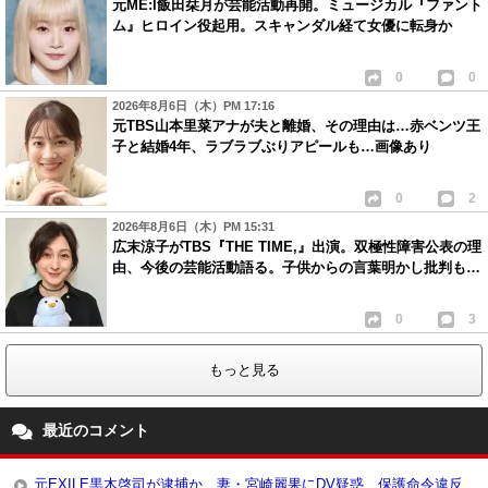
元ME:I飯田栞月が芸能活動再開。ミュージカル『ファント
ム』ヒロイン役起用。スキャンダル経て女優に転身か
0
0
2026年8月6日（木）PM 17:16
元TBS山本里菜アナが夫と離婚、その理由は…赤ベンツ王
子と結婚4年、ラブラブぶりアピールも…画像あり
0
2
2026年8月6日（木）PM 15:31
広末涼子がTBS『THE TIME,』出演。双極性障害公表の理
由、今後の芸能活動語る。子供からの言葉明かし批判も…
0
3
もっと見る
最近のコメント
元EXILE黒木啓司が逮捕か…妻・宮崎麗果にDV疑惑、保護命令違反