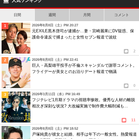
人気ランキング
あり
日間
週間
月間
コメント
2026年8月8日（土）PM 20:27
元EXILE黒木啓司が逮捕か…妻・宮崎麗果にDV疑惑、保
護命令違反で捕まったと女性セブン報道で波紋
2
2026年8月8日（土）PM 22:41
巨人・高梨雄平投手が不倫スキャンダルで謝罪コメント。
フライデーが美女とのお泊りデート報道で物議
0
2026年3月11日（水）PM 16:49
フジテレビ1月期ドラマの視聴率惨敗。優秀な人材の離脱
相次ぎ深刻な状況? 大改編実施で制作費大幅削減も…
11
2026年8月8日（土）PM 18:52
戸塚純貴が彼女と結婚、相手は年下の一般女性。熱愛報道