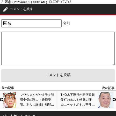
2
匿名
ID:ZDFhY2VjY2
( 2025年6月3日 10:03 AM )
コメントを残す
世界でも示談金賠償金狙いの冤罪による稼ぎが増えているから、容疑がか
けられた犯罪行為をしたのかしていないのかハッキリしてほしい。否定し
ていない等といった曖昧な発表は、これが例として他の冤罪事件にも影響
名前
を与え、容疑をかけられた時点で犯罪者といった誤解を招いている。
世の中には冤罪や不起訴という言葉が難しく感じて意味を理解出来ていな
い人もいるようなので、わかりやすく示してもらいたい。
2
0
前の記事
次の記事
フワちゃんがやす子を誹
TKO木下隆行が新宿歌舞
謗中傷の理由・経緯説
伎町のホスト転身の理
明。本人に謝罪し和解報
由…ペットボトル事件で
告も…中学校の教科書か
仕事激減、芸人辞めて新
ら写真削除も決定。画像
たな活動開始?