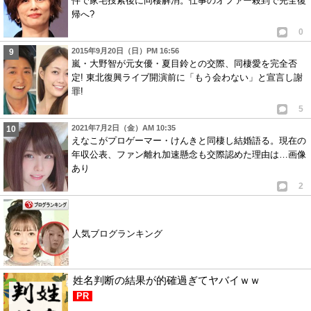
件で家宅捜索後に同棲解消。仕事のオファー殺到で完全復
帰へ?
0
2015年9月20日（日）PM 16:56
嵐・大野智が元女優・夏目鈴との交際、同棲愛を完全否
定! 東北復興ライブ開演前に「もう会わない」と宣言し謝
罪!
5
2021年7月2日（金）AM 10:35
えなこがプロゲーマー・けんきと同棲し結婚語る。現在の
年収公表、ファン離れ加速懸念も交際認めた理由は…画像
あり
2
人気ブログランキング
姓名判断の結果が的確過ぎてヤバイｗｗ
PR