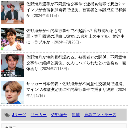
佐野海舟選手が不同意性交事件で逮捕も無罪で釈放? マ
インツが合宿参加発表で憶測。被害者と示談成立で和解
か
（2024年8月1日）
佐野海舟が性的暴行事件で不起訴へ? 容疑認めるも有
罪・実刑回避の理由…彼女は3歳年上のモデル、婚約中
にトラブルか
（2024年7月25日）
佐野海舟が性的暴行認める。被害者との関係、不同意性
交事件の経緯と裏側。友人にハメられたとの告発も…画
像あり
（2024年7月18日）
サッカー日本代表・佐野海舟が不同意性交容疑で逮捕。
マインツ移籍決定後に性的暴行事件で捕まり波紋
（2024
年7月17日）
Jリーグ
サッカー
佐野海舟
逮捕
鹿島アントラーズ