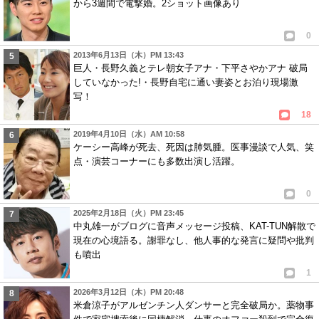
から3週間で電撃婚。2ショット画像あり
0
2013年6月13日（木）PM 13:43
巨人・長野久義とテレ朝女子アナ・下平さやかアナ 破局
していなかった!・長野自宅に通い妻姿とお泊り現場激
写！
18
2019年4月10日（水）AM 10:58
ケーシー高峰が死去、死因は肺気腫。医事漫談で人気、笑
点・演芸コーナーにも多数出演し活躍。
0
2025年2月18日（火）PM 23:45
中丸雄一がブログに音声メッセージ投稿、KAT-TUN解散で
現在の心境語る。謝罪なし、他人事的な発言に疑問や批判
も噴出
1
2026年3月12日（木）PM 20:48
米倉涼子がアルゼンチン人ダンサーと完全破局か。薬物事