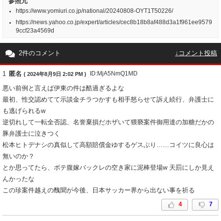
参照元
https://www.yomiuri.co.jp/national/20240808-OYT1T50226/
https://news.yahoo.co.jp/expert/articles/cec8b18b8af488d3a1f961ee9579
9ccf23a4569d
2件のコメント
↓コメント投稿
1
匿名
ID:MjA5NmQ1MD
( 2024年8月9日 2:02 PM )
悪い前例と言えば伊東の件は酷過ぎるよな
最初、性交認めてて示談金チラつかすも相手怒らせて訴え続行、弁護士に
も逃げられるw
逆切れして一転全否認、名誉棄損だホザいて猥褻案件御用達の加糖だかの
豚弁護士に泣きつく
松本ヒトデナシの真似して高額賠償金ゆするゲスぶり……コイツに良心は
無いのか？
とか思ってたら、ボテ腹嫁バックレの空き家に泥棒登場w 天罰にしか見え
んかったな
この珍案件越えの醜聞が今後、日本サッカー界から出ない事を祈る
4
7