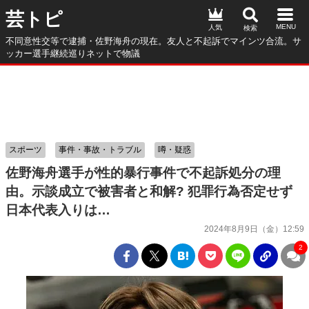
芸トピ
人気
不同意性交等で逮捕・佐野海舟の現在。友人と不起訴でマインツ合流。サ
ッカー選手継続巡りネットで物議
スポーツ
事件・事故・トラブル
噂・疑惑
佐野海舟選手が性的暴行事件で不起訴処分の理
由。示談成立で被害者と和解? 犯罪行為否定せず
日本代表入りは…
2024年8月9日（金）12:59
2