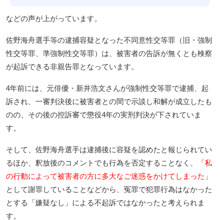
などの声が上がっています。
佐野海舟選手等の逮捕容疑となった不同意性交等罪（旧・強制
性交等罪、準強制性交等罪）は、被害者の告訴が無くとも検察
が起訴できる非親告罪となっています。
4年前には、元俳優・新井浩文さんが強制性交等罪で逮捕、起
訴され、一審判決後に被害者との間で示談し和解が成立したも
のの、その後の控訴審で懲役4年の実刑判決が下されていま
す。
そして、佐野海舟選手は逮捕後に容疑を認めたと報じられてい
るほか、釈放後のコメントでも行為を否定することなく、
「私
の行動によって被害者の方に多大なご迷惑をかけてしまった」
として謝罪していることなどから、冤罪で犯罪行為はなかった
とする「嫌疑なし」による不起訴ではなかったと考えられま
す。