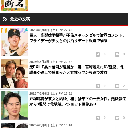
最近の投稿
2026年8月8日（土）PM 22:41
巨人・高梨雄平投手が不倫スキャンダルで謝罪コメント。
フライデーが美女とのお泊りデート報道で物議
0
0
2026年8月8日（土）PM 20:27
元EXILE黒木啓司が逮捕か…妻・宮崎麗果にDV疑惑、保
護命令違反で捕まったと女性セブン報道で波紋
0
2
2026年8月8日（土）PM 18:52
戸塚純貴が彼女と結婚、相手は年下の一般女性。熱愛報道
から3週間で電撃婚。2ショット画像あり
0
0
2026年8月8日（土）PM 18:16