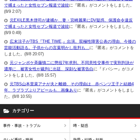
で捕まったと女性セブン報道で波紋
に『匿名』がコメントをしました。
(8/9 2:07)
元EXILE黒木啓司が逮捕か…妻・宮崎麗果にDV疑惑、保護命令違反
で捕まったと女性セブン報道で波紋
に『匿名』がコメントをしました。
(8/9 0:49)
広末涼子がTBS『THE TIME,』出演。双極性障害公表の理由、今後の
芸能活動語る。子供からの言葉明かし批判も…
に『匿名』がコメントを
しました。(8/8 20:07)
元ジャンポケ斉藤慎二に懲役7年求刑。不同意性交事件で実刑判決が
濃厚に…被害女性が裁判に出廷、深刻な被害告白
に『ドバシー』がコメ
ントをしました。(8/8 15:57)
元TBS山本里菜アナが夫と離婚、その理由は…赤ベンツ王子と結婚4
年、ラブラブぶりアピールも…画像あり
に『匿名』がコメントをしまし
た。(8/8 10:55)
カテゴリー
事件・事故・トラブル
噂・疑惑
テレビ番組・映画
熱愛・結婚・妊娠