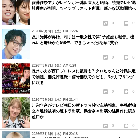
佐藤佳奈アナがレインボー池田直人と結婚、読売テレビ退
社理由が判明。ツインプラネット所属し新たな活動開始へ
0
0
2026年8月8日（土）PM 15:24
及川光博が再婚、相手は一般女性で第1子妊娠も報告。檀
れいと離婚から約8年、できちゃった結婚に賛否
0
0
2026年8月7日（金）AM 0:28
長州小力が西口プロレスに復帰も? クロちゃんと対戦決定
で物議。無免許運転・信号無視でクビも、3ヶ月でリング
に戻る
0
0
2026年8月6日（木）PM 21:44
川栄李奈がテレビ朝日の新ドラマ枠で主演報道。事務所独
立＆離婚後初の連ドラ出演。榮倉奈々出演の注目作に続き
起用か
0
0
2026年8月6日（木）PM 20:18