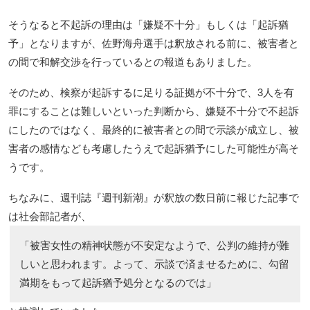
そうなると不起訴の理由は「嫌疑不十分」もしくは「起訴猶
予」となりますが、佐野海舟選手は釈放される前に、被害者と
の間で和解交渉を行っているとの報道もありました。
そのため、検察が起訴するに足りる証拠が不十分で、3人を有
罪にすることは難しいといった判断から、嫌疑不十分で不起訴
にしたのではなく、最終的に被害者との間で示談が成立し、被
害者の感情なども考慮したうえで起訴猶予にした可能性が高そ
うです。
ちなみに、週刊誌『週刊新潮』が釈放の数日前に報じた記事で
は社会部記者が、
「被害女性の精神状態が不安定なようで、公判の維持が難
しいと思われます。よって、示談で済ませるために、勾留
満期をもって起訴猶予処分となるのでは」