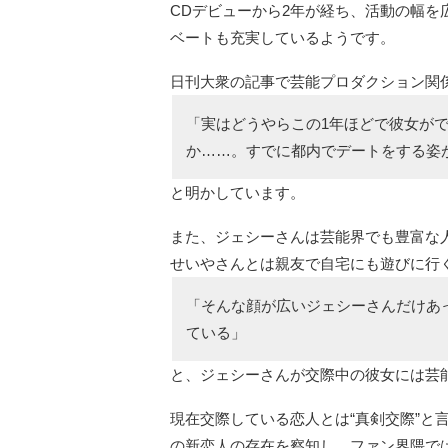
CDデビューから2年が経ち、活動の幅
ベートも充実しているようです。
日刊大衆の記事で芸能プロダクション関
「実はどうやらこの1年ほどで彼女が
か……。すでに都内でデートをする姿
と明かしています。
また、ジェシーさんは芸能界でも豊富な
せいやさんとは親友で自宅にも遊びに行
「そんな顔が広いジェシーさんだけあ
ている」
と、ジェシーさんが交際中の彼女には芸
現在交際している恋人とは“真剣交際”と
の新恋人の存在を察知し、ファン界隈で