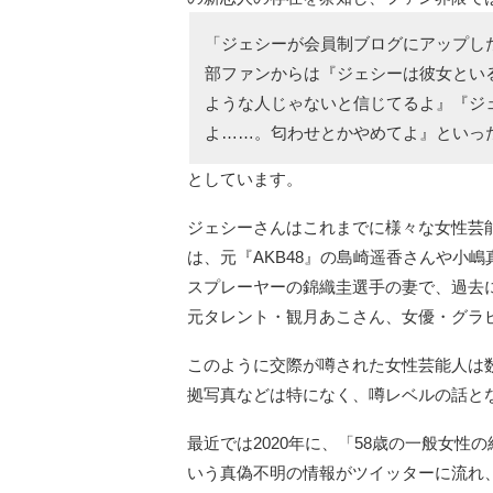
「ジェシーが会員制ブログにアップし
部ファンからは『ジェシーは彼女とい
ような人じゃないと信じてるよ』『ジ
よ……。匂わせとかやめてよ』といっ
としています。
ジェシーさんはこれまでに様々な女性芸
は、元『AKB48』の島崎遥香さんや小
スプレーヤーの錦織圭選手の妻で、過去に『
元タレント・観月あこさん、女優・グラ
このように交際が噂された女性芸能人は
拠写真などは特になく、噂レベルの話と
最近では2020年に、「58歳の一般女
いう真偽不明の情報がツイッターに流れ