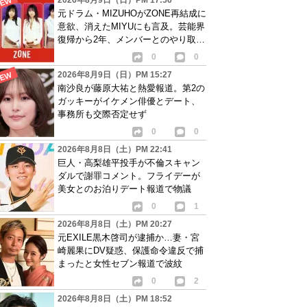
2026年8月9日（日）PM 17:56
元ドラム・MIZUHOがZONE再結成に
意欲、消えたMIYUにも言及。芸能界
復帰から2年、メンバーとのやり取り
語る
0
0
2026年8月9日（日）PM 15:27
南沙良が藤原大祐と熱愛報道。第2の
ガッキーがイケメン俳優とデート、
事務所も交際否定せず
0
0
2026年8月8日（土）PM 22:41
巨人・高梨雄平投手が不倫スキャン
ダルで謝罪コメント。フライデーが
美女とのお泊りデート報道で物議
0
1
2026年8月8日（土）PM 20:27
元EXILE黒木啓司が逮捕か…妻・宮
崎麗果にDV疑惑、保護命令違反で捕
まったと女性セブン報道で波紋
0
2
2026年8月8日（土）PM 18:52