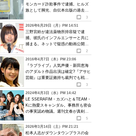
モンカード詐欺事件で逮捕。ヒルズ
族として脚光、自伝本出版の過去
も…
3
2026年6月29日（月）PM 14:51
三野宮鈴が違法薬物所持容疑で逮
捕。彼氏のインフルエンサーと共に
捕まる。ネットで疑惑の動画公開
も…
2
2016年4月7日（木）PM 23:06
『ラブライブ』人気声優・新田恵海
のアダルト作品出演は確定?『アサヒ
芸能』は重要証拠持ち裁判でも戦う
意向? 検証画像あり
3
2024年4月3日（水）PM 14:42
LE SSERAFIM・カズハと＆TEAM・
Kに熱愛スキャンダル。事務所も密会
の事実認め物議。週刊文春が真剣交
際報道
5
2026年3月14日（土）PM 21:21
松本人志がダウンタウンプラスの会