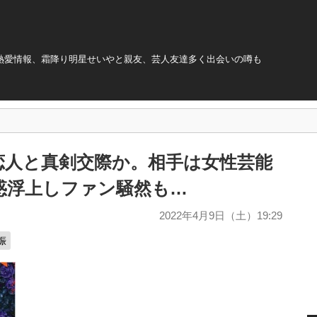
 熱愛情報、霜降り明星せいやと親友、芸人友達多く出会いの噂も
新恋人と真剣交際か。相手は女性芸能
惑浮上しファン騒然も…
2022年4月9日（土）19:29
娠