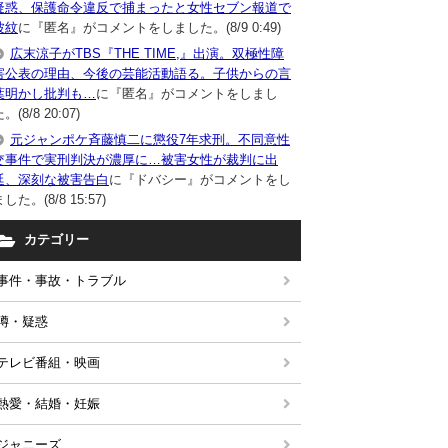
疑惑、保護命令違反で捕まったと女性セブン報道で
波紋
に『匿名』がコメントをしました。(8/9 0:49)
広末涼子がTBS『THE TIME,』出演。双極性障
害公表の理由、今後の芸能活動語る。子供からの言
葉明かし批判も…
に『匿名』がコメントをしまし
。(8/8 20:07)
元ジャンポケ斉藤慎二に懲役7年求刑。不同意性
交事件で実刑判決が濃厚に…被害女性が裁判に出
廷、深刻な被害告白
に『ドバシー』がコメントをし
した。(8/8 15:57)
カテゴリー
事件・事故・トラブル
噂・疑惑
テレビ番組・映画
熱愛・結婚・妊娠
ジャニーズ