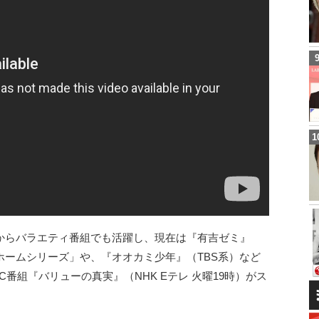
からバラエティ番組でも活躍し、現在は『有吉ゼミ』
ホームシリーズ」や、『オオカミ少年』（TBS系）など
番組『バリューの真実』（NHK Eテレ 火曜19時）がス