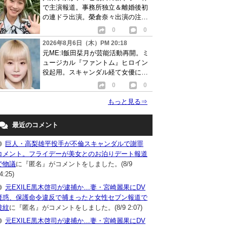
で主演報道。事務所独立＆離婚後初
の連ドラ出演。榮倉奈々出演の注目
作に続き起用か
0
0
2026年8月6日（木）PM 20:18
元ME:I飯田栞月が芸能活動再開。ミ
ュージカル『ファントム』ヒロイン
役起用。スキャンダル経て女優に転
身か
0
0
もっと見る
⇒
最近のコメント
巨人・高梨雄平投手が不倫スキャンダルで謝罪
コメント。フライデーが美女とのお泊りデート報道
で物議
に『匿名』がコメントをしました。(8/9
4:25)
元EXILE黒木啓司が逮捕か…妻・宮崎麗果にDV
疑惑、保護命令違反で捕まったと女性セブン報道で
波紋
に『匿名』がコメントをしました。(8/9 2:07)
元EXILE黒木啓司が逮捕か…妻・宮崎麗果にDV