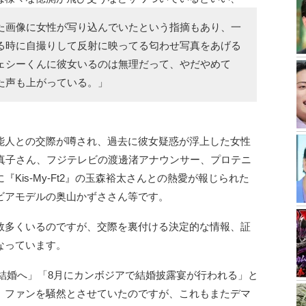
た画像に女性が写り込んでいたという指摘もあり、一
る時に自撮りして反射に映ってる匂わせ写真をあげる
ェシーくんに彼女いるのは無理だって、やだやめて
た声も上がっている。」
能人との交際が噂され、過去に彼女疑惑が浮上した女性
嶋真子さん、フジテレビの渡邊渚アナウンサー、プロテニ
Kis-My-Ft2』の玉森裕太さんとの熱愛が報じられた
ビアモデルの奥山かずささん等です。
数多くいるのですが、交際を裏付ける決定的な情報、証
なっています。
性の結婚へ」「8月にカンボジアで結婚披露宴が行われる」と
、ファンを騒然とさせていたのですが、これもまたデマ