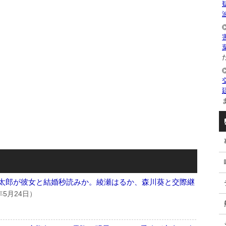
た
ま
本慎太郎が彼女と結婚秒読みか。綾瀬はるか、森川葵と交際継
年5月24日）