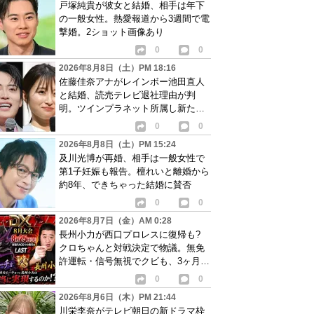
戸塚純貴が彼女と結婚、相手は年下
の一般女性。熱愛報道から3週間で電
撃婚。2ショット画像あり
0
0
2026年8月8日（土）PM 18:16
佐藤佳奈アナがレインボー池田直人
と結婚、読売テレビ退社理由が判
明。ツインプラネット所属し新たな
活動開始へ
0
0
2026年8月8日（土）PM 15:24
及川光博が再婚、相手は一般女性で
第1子妊娠も報告。檀れいと離婚から
約8年、できちゃった結婚に賛否
0
0
2026年8月7日（金）AM 0:28
長州小力が西口プロレスに復帰も?
クロちゃんと対戦決定で物議。無免
許運転・信号無視でクビも、3ヶ月で
リングに戻る
0
0
2026年8月6日（木）PM 21:44
川栄李奈がテレビ朝日の新ドラマ枠