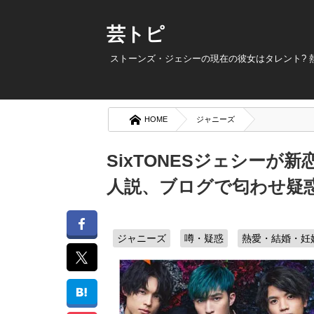
芸トピ
ストーンズ・ジェシーの現在の彼女はタレント?
HOME
ジャニーズ
SixTONESジェシーが
人説、ブログで匂わせ疑
ジャニーズ
噂・疑惑
熱愛・結婚・妊