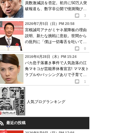
員数激減説を否定。初月に50万人突
破報道も、数字非公開で憶測飛び交
う
3
2026年7月5日（日）PM 20:58
宮根誠司アナがミヤネ屋降板の理由
説明、新たな挑戦に意欲。世間から
の批判に「僕は一切毒舌を吐いてい
ない」と語る
0
2016年4月28日（木）PM 15:24
バカ息子落書き事件で人気急落の江
角マキコが芸能界休養宣言! ママ友ト
ラブルやバッシングありで子育てに
専念
1
人気ブログランキング
最近の投稿