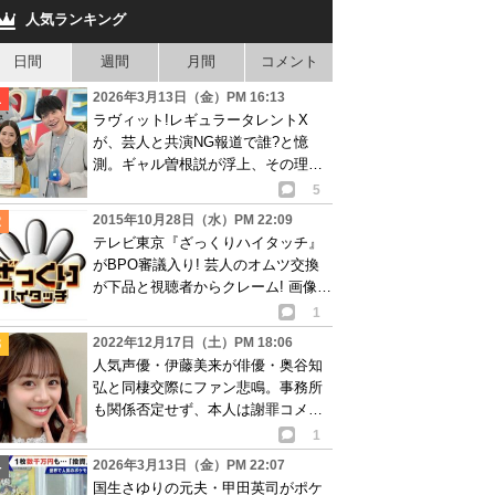
人気ランキング
日間
週間
月間
コメント
2026年3月13日（金）PM 16:13
ラヴィット!レギュラータレントX
が、芸人と共演NG報道で誰?と憶
測。ギャル曽根説が浮上、その理由
は…
5
2015年10月28日（水）PM 22:09
テレビ東京『ざっくりハイタッチ』
がBPO審議入り! 芸人のオムツ交換
が下品と視聴者からクレーム! 画像あ
り
1
2022年12月17日（土）PM 18:06
人気声優・伊藤美来が俳優・奥谷知
弘と同棲交際にファン悲鳴。事務所
も関係否定せず、本人は謝罪コメン
ト発表
1
2026年3月13日（金）PM 22:07
国生さゆりの元夫・甲田英司がポケ