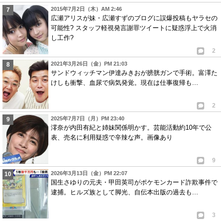
2015年7月2日（木）AM 2:46
広瀬アリスが妹・広瀬すずのブログに誤爆投稿もヤラセの
可能性? スタッフ軽視発言謝罪ツイートに疑惑浮上で火消
し工作?
2
2021年3月26日（金）PM 21:03
サンドウィッチマン伊達みきおが膀胱ガンで手術。富澤た
けしも衝撃、血尿で病気発覚。現在は仕事復帰も…
2
2025年7月7日（月）PM 23:40
澪奈が内田有紀と姉妹関係明かす。芸能活動約10年で公
表、売名に利用疑惑で辛辣な声。画像あり
9
2026年3月13日（金）PM 22:07
国生さゆりの元夫・甲田英司がポケモンカード詐欺事件で
逮捕。ヒルズ族として脚光、自伝本出版の過去も…
3