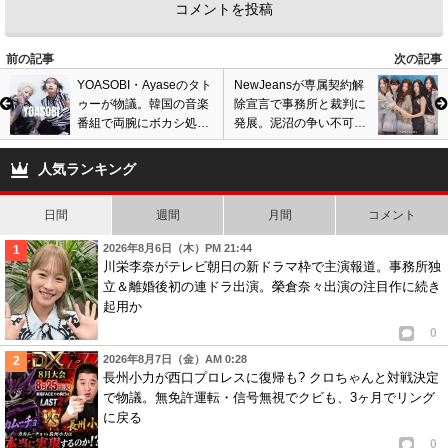
前の記事
次の記事
YOASOBI・Ayaseのタト
NewJeansが専属契約解
ゥーが物議。韓国の音楽
除宣言で事務所と裁判に
番組で両腕にボカシ処
発展。泥沼の争い不可
理、紅白出場に影響の憶
避、今後の活動への影響
測も…
懸念も…
人気ランキング
日間
週間
月間
コメント
2026年8月6日（木）PM 21:44
川栄李奈がテレビ朝日の新ドラマ枠で主演報道。事務所独
立＆離婚後初の連ドラ出演。榮倉奈々出演の注目作に続き
起用か
0
2026年8月7日（金）AM 0:28
長州小力が西口プロレスに復帰も? クロちゃんと対戦決定
で物議。無免許運転・信号無視でクビも、3ヶ月でリング
に戻る
0