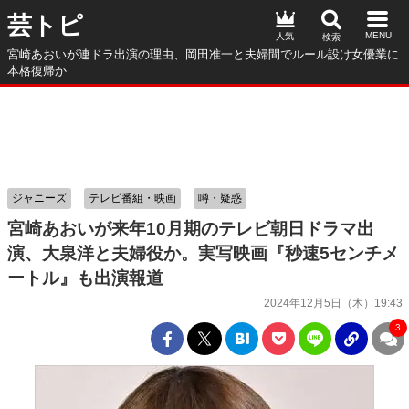
芸トピ
人気
宮崎あおいが連ドラ出演の理由、岡田准一と夫婦間でルール設け女優業に
本格復帰か
ジャニーズ
テレビ番組・映画
噂・疑惑
宮崎あおいが来年10月期のテレビ朝日ドラマ出
演、大泉洋と夫婦役か。実写映画『秒速5センチメ
ートル』も出演報道
2024年12月5日（木）19:43
3