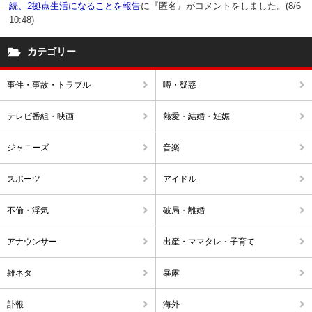
続、2拠点生活になることを報告
に『匿名』がコメントをしました。(8/6
10:48)
カテゴリー
事件・事故・トラブル
噂・疑惑
テレビ番組・映画
熱愛・結婚・妊娠
ジャニーズ
音楽
スポーツ
アイドル
不倫・浮気
破局・離婚
アナウンサー
出産・ママタレ・子育て
雑ネタ
暴露
訃報
海外