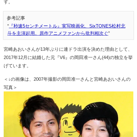
す。
『秒速5センチメートル』実写映画化、SixTONES松村北
斗を主演起用。原作アニメファンから批判相次ぐ
宮崎あおいさんが13年ぶりに連ドラ出演を決めた理由として、
2017年12月に結婚した元『V6』の岡田准一さん(44)の独立を挙
げています。
＜↓の画像は、2007年撮影の岡田准一さんと宮崎あおいさんの
写真＞