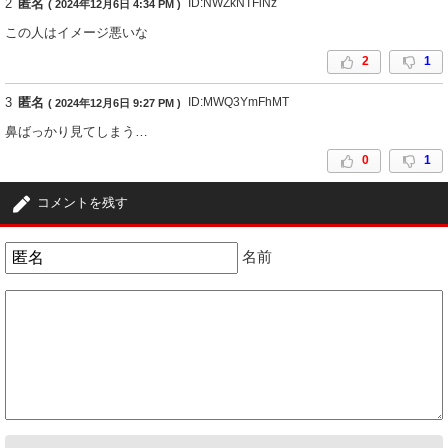
2
匿名
ID:NWZkNTFiNz
( 2024年12月6日 4:34 PM )
この人はイメージ悪いな
2
1
3
匿名
ID:MWQ3YmFhMT
( 2024年12月6日 9:27 PM )
鼻ばっかり見てしまう…
0
1
コメントを残す
名前