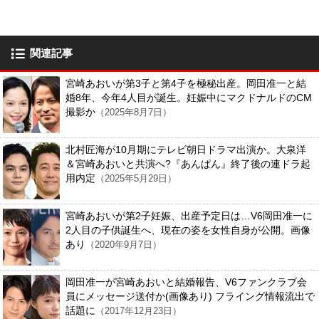
関連記事
宮崎あおいが第3子と第4子を極秘出産。岡田准一と結
婚8年、今年4人目が誕生。妊娠中にマクドナルドのCM
撮影か
（2025年8月7日）
北村匠海が10月期にテレビ朝日ドラマ出演か。大泉洋
＆宮崎あおいと共演へ?『あんぱん』終了後の連ドラ起
用内定
（2025年5月29日）
宮崎あおいが第2子妊娠、出産予定日は…V6岡田准一に
2人目の子供誕生へ、現在の姿を女性自身が公開。画像
あり
（2020年9月7日）
岡田准一が宮崎あおいと結婚報告、V6ファンクラブ会
員にメッセージ送付か(画像あり) フライング情報流出で
話題に
（2017年12月23日）