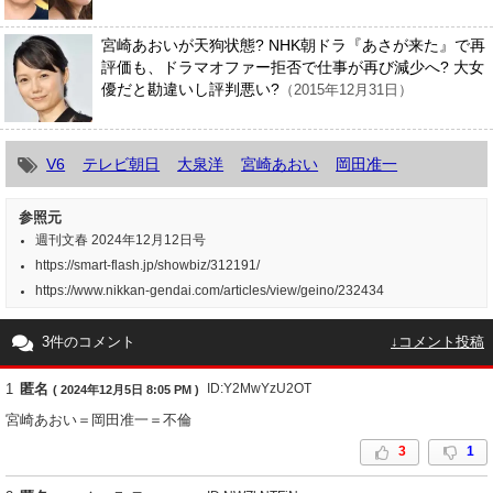
宮崎あおいが天狗状態? NHK朝ドラ『あさが来た』で再
評価も、ドラマオファー拒否で仕事が再び減少へ? 大女
優だと勘違いし評判悪い?
（2015年12月31日）
V6
テレビ朝日
大泉洋
宮崎あおい
岡田准一
参照元
週刊文春 2024年12月12日号
https://smart-flash.jp/showbiz/312191/
https://www.nikkan-gendai.com/articles/view/geino/232434
3件のコメント
↓コメント投稿
1
匿名
ID:Y2MwYzU2OT
( 2024年12月5日 8:05 PM )
宮崎あおい＝岡田准一＝不倫
3
1