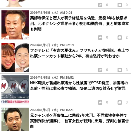
0
0
2026年8月6日（木）AM 0:01
薬師寺保栄と恋人が養子縁組届を偽造、懲役1年を検察求
刑。元ボクシング世界王者が犯行動機告白、妻と離婚成立
も判明
0
2
2026年8月5日（水）PM 22:19
フジテレビ『有吉の夏休み』フワちゃんが復帰説。炎上で
出演シーンカット騒動から2年、有吉弘行が匂わせか
0
3
2026年8月5日（水）PM 18:52
NHK職員が番組出演者から性被害でPTSD発症、加害者の
名前・性別は非公表で物議。NHKは適切な対応せず謝罪
0
3
2026年8月5日（水）PM 16:21
元ジャンポケ斉藤慎二に懲役7年求刑。不同意性交事件で
実刑判決が濃厚に…被害女性が裁判に出廷、深刻な被害告
白