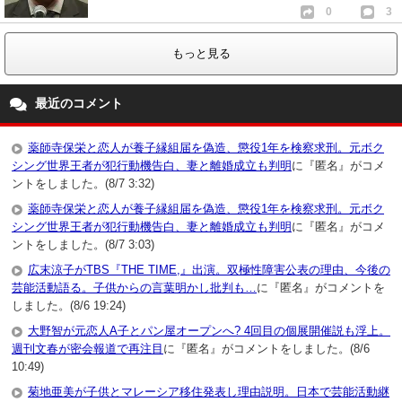
0
3
もっと見る
最近のコメント
薬師寺保栄と恋人が養子縁組届を偽造、懲役1年を検察求刑。元ボク
シング世界王者が犯行動機告白、妻と離婚成立も判明
に『匿名』がコメ
ントをしました。(8/7 3:32)
薬師寺保栄と恋人が養子縁組届を偽造、懲役1年を検察求刑。元ボク
シング世界王者が犯行動機告白、妻と離婚成立も判明
に『匿名』がコメ
ントをしました。(8/7 3:03)
広末涼子がTBS『THE TIME,』出演。双極性障害公表の理由、今後の
芸能活動語る。子供からの言葉明かし批判も…
に『匿名』がコメントを
しました。(8/6 19:24)
大野智が元恋人A子とパン屋オープンへ? 4回目の個展開催説も浮上。
週刊文春が密会報道で再注目
に『匿名』がコメントをしました。(8/6
10:49)
菊地亜美が子供とマレーシア移住発表し理由説明。日本で芸能活動継