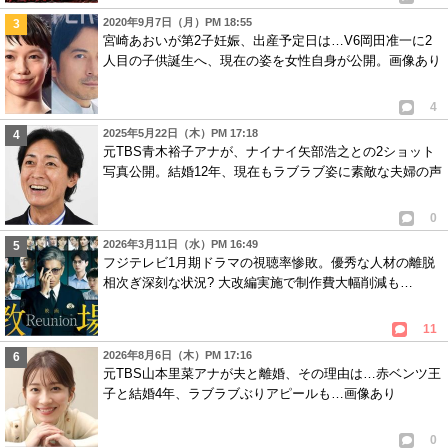
2020年9月7日（月）PM 18:55
宮崎あおいが第2子妊娠、出産予定日は…V6岡田准一に2
人目の子供誕生へ、現在の姿を女性自身が公開。画像あり
4
2025年5月22日（木）PM 17:18
元TBS青木裕子アナが、ナイナイ矢部浩之との2ショット
写真公開。結婚12年、現在もラブラブ姿に素敵な夫婦の声
0
2026年3月11日（水）PM 16:49
フジテレビ1月期ドラマの視聴率惨敗。優秀な人材の離脱
相次ぎ深刻な状況? 大改編実施で制作費大幅削減も…
11
2026年8月6日（木）PM 17:16
元TBS山本里菜アナが夫と離婚、その理由は…赤ベンツ王
子と結婚4年、ラブラブぶりアピールも…画像あり
0