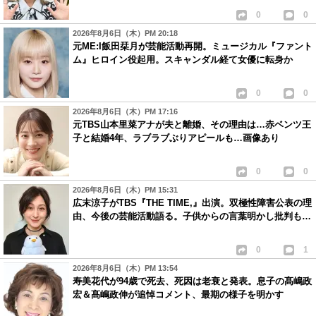
0
0
2026年8月6日（木）PM 20:18
元ME:I飯田栞月が芸能活動再開。ミュージカル『ファント
ム』ヒロイン役起用。スキャンダル経て女優に転身か
0
0
2026年8月6日（木）PM 17:16
元TBS山本里菜アナが夫と離婚、その理由は…赤ベンツ王
子と結婚4年、ラブラブぶりアピールも…画像あり
0
0
2026年8月6日（木）PM 15:31
広末涼子がTBS『THE TIME,』出演。双極性障害公表の理
由、今後の芸能活動語る。子供からの言葉明かし批判も…
0
1
2026年8月6日（木）PM 13:54
寿美花代が94歳で死去、死因は老衰と発表。息子の髙嶋政
宏＆髙嶋政伸が追悼コメント、最期の様子を明かす