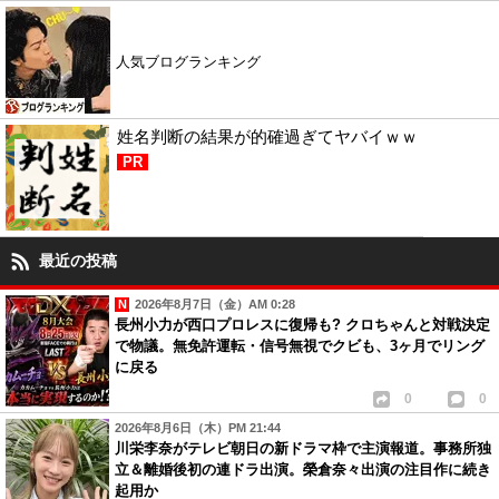
人気ブログランキング
姓名判断の結果が的確過ぎてヤバイｗｗ
PR
最近の投稿
2026年8月7日（金）AM 0:28
長州小力が西口プロレスに復帰も? クロちゃんと対戦決定
で物議。無免許運転・信号無視でクビも、3ヶ月でリング
に戻る
0
0
2026年8月6日（木）PM 21:44
川栄李奈がテレビ朝日の新ドラマ枠で主演報道。事務所独
立＆離婚後初の連ドラ出演。榮倉奈々出演の注目作に続き
起用か