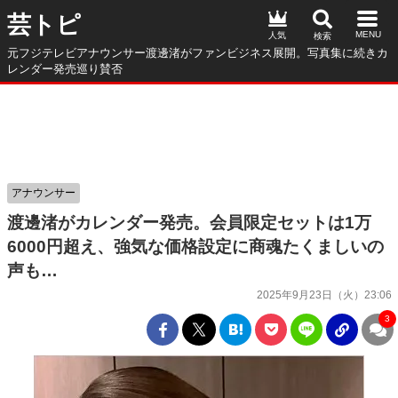
芸トピ
人気
元フジテレビアナウンサー渡邊渚がファンビジネス展開。写真集に続きカ
レンダー発売巡り賛否
アナウンサー
渡邊渚がカレンダー発売。会員限定セットは1万
6000円超え、強気な価格設定に商魂たくましいの
声も…
2025年9月23日（火）23:06
3