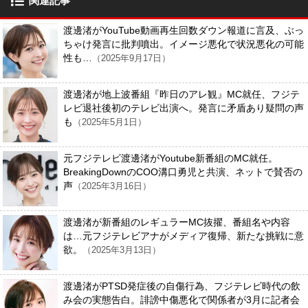
関連記事
渡邊渚がYouTube動画再生回数ダウン報道に言及、ぶっ
ちゃけ発言に批判噴出。イメージ悪化で状況悪化の可能
性も…
（2025年9月17日）
渡邊渚が地上波番組『昨日のアレ観』MC就任、フジテ
レビ退社後初のテレビ出演へ。発言に矛盾あり疑問の声
も
（2025年5月1日）
元フジテレビ渡邊渚がYoutube新番組のMC就任。
BreakingDownのCOO溝口勇児と共演、ネットで賛否の
声
（2025年3月16日）
渡邊渚が新番組のレギュラーMC抜擢、番組名や内容
は…元フジテレビアナがメディア復帰、新たな挑戦に意
欲。
（2025年3月13日）
渡邊渚がPTSD発症後の自傷行為、フジテレビ時代の飲
み会の実態告白。誹謗中傷悪化で関係者が3月に記者会