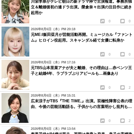
川栄李奈がテレビ朝日の新ドラマ枠で主演報道。事務所独
立＆離婚後初の連ドラ出演。榮倉奈々出演の注目作に続き
起用か
0
0
2026年8月6日（木）PM 20:18
元ME:I飯田栞月が芸能活動再開。ミュージカル『ファント
ム』ヒロイン役起用。スキャンダル経て女優に転身か
0
0
2026年8月6日（木）PM 17:16
元TBS山本里菜アナが夫と離婚、その理由は…赤ベンツ王
子と結婚4年、ラブラブぶりアピールも…画像あり
0
2
2026年8月6日（木）PM 15:31
広末涼子がTBS『THE TIME,』出演。双極性障害公表の理
由、今後の芸能活動語る。子供からの言葉明かし批判も…
0
2
2026年8月6日（木）PM 13:54