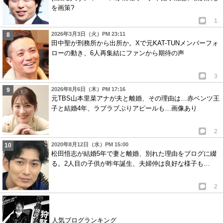
を画策?
1
2026年3月3日（火）PM 23:11
田中聖が刑務所から出所か。Xで元KAT-TUNメンバーフォ
ローの動き、6人再集結にファンから期待の声
3
2026年8月6日（木）PM 17:16
元TBS山本里菜アナが夫と離婚、その理由は…赤ベンツ王
子と結婚4年、ラブラブぶりアピールも…画像あり
2
2020年8月12日（水）PM 15:00
松田悟志が結婚5年で妻と離婚、別れた理由をブログに綴
る。2人目の子供が昨年誕生、夫婦仲は良好な様子も…
2
人気ブログランキング