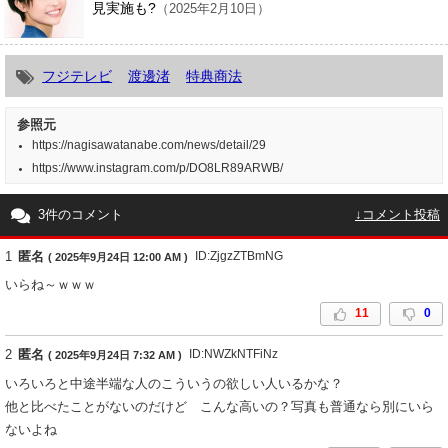
見実施も?
（2025年2月10日）
フジテレビ
渡邊渚
特典商法
参照元
https://nagisawatanabe.com/news/detail/29
https://www.instagram.com/p/DO8LR89ARWB/
3件のコメント
↓コメント投稿
1
匿名
ID:ZjgzZTBmNG
( 2025年9月24日 12:00 AM )
いらね～ｗｗｗ
11
0
2
匿名
ID:NWZkNTFiNz
( 2025年9月24日 7:32 AM )
いろいろと中途半端な人のこういうの欲しい人いるかな？
他と比べたことがないのだけど こんな高いの？写真も普通なら別にいら
ないよね