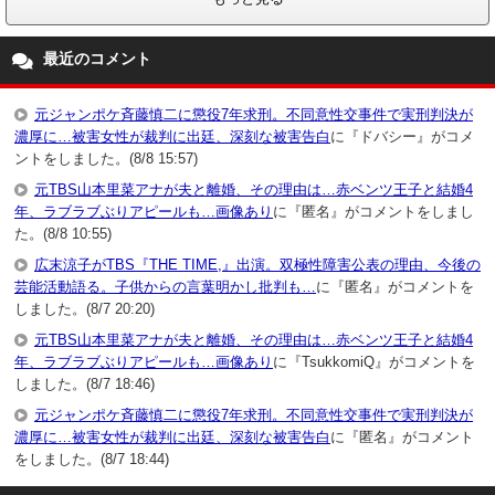
最近のコメント
元ジャンポケ斉藤慎二に懲役7年求刑。不同意性交事件で実刑判決が
濃厚に…被害女性が裁判に出廷、深刻な被害告白
に『ドバシー』がコメ
ントをしました。(8/8 15:57)
元TBS山本里菜アナが夫と離婚、その理由は…赤ベンツ王子と結婚4
年、ラブラブぶりアピールも…画像あり
に『匿名』がコメントをしまし
た。(8/8 10:55)
広末涼子がTBS『THE TIME,』出演。双極性障害公表の理由、今後の
芸能活動語る。子供からの言葉明かし批判も…
に『匿名』がコメントを
しました。(8/7 20:20)
元TBS山本里菜アナが夫と離婚、その理由は…赤ベンツ王子と結婚4
年、ラブラブぶりアピールも…画像あり
に『TsukkomiQ』がコメントを
しました。(8/7 18:46)
元ジャンポケ斉藤慎二に懲役7年求刑。不同意性交事件で実刑判決が
濃厚に…被害女性が裁判に出廷、深刻な被害告白
に『匿名』がコメント
をしました。(8/7 18:44)