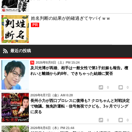
姓名判断の結果が的確過ぎてヤバイｗｗ
PR
最近の投稿
2026年8月8日（土）PM 15:24
及川光博が再婚、相手は一般女性で第1子妊娠も報告。檀
れいと離婚から約8年、できちゃった結婚に賛否
0
0
2026年8月7日（金）AM 0:28
長州小力が西口プロレスに復帰も? クロちゃんと対戦決定
で物議。無免許運転・信号無視でクビも、3ヶ月でリング
に戻る
0
0
2026年8月6日（木）PM 21:44