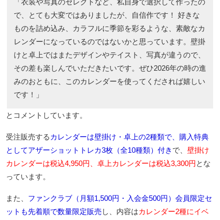
「衣装や写真のセレクトなど、私自身で選択して作ったの
で、とても大変ではありましたが、自信作です！ 好きな
ものを詰め込み、カラフルに季節を彩るような、素敵なカ
レンダーになっているのではないかと思っています。壁掛
けと卓上ではまたデザインやテイスト、写真が違うので、
その差も楽しんでいただきたいです。ぜひ2026年の時の進
みのおともに、このカレンダーを使ってくだされば嬉しい
です！」
とコメントしています。
受注販売する
カレンダーは壁掛け・卓上の2種類で、購入特典
としてアザーショットトレカ3枚（全10種類）付き
で、
壁掛け
カレンダーは税込4,950円、卓上カレンダーは税込3,300円
とな
っています。
また、
ファンクラブ（月額1,500円・入会金500円）会員限定セ
ットも先着順で数量限定販売
し、内容は
カレンダー2種にイベ