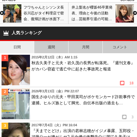
フワちゃんとシソンヌ長
井上梨名が櫻坂46卒業発
谷川忍がタイ料理店で密
表、理由と今後の活動
会、復帰計画が水面下で
は…芸能界引退の可能性
進行中。YouTubeやテレ
ありファンから悲鳴相次
ビ出演の話も…
ぐ
人気ランキング
日間
週間
月間
コメント
2015年2月12日（木）AM 1:15
秋吉久美子と元夫・岩久茂の長男が転落死。『週刊文春』
がカバン窃盗で逃亡中に起きた事故死と報道
18
2026年3月13日（金）PM 22:07
国生さゆりの元夫・甲田英司がポケモンカード詐欺事件で
逮捕。ヒルズ族として脚光、自伝本出版の過去も…
3
2017年7月4日（火）PM 16:04
『天までとどけ』出演の若林志穂がイジメ暴露、五郎役・
須藤公一が嫌がらせ? 元女優の衝撃告白に岡江久美子は…