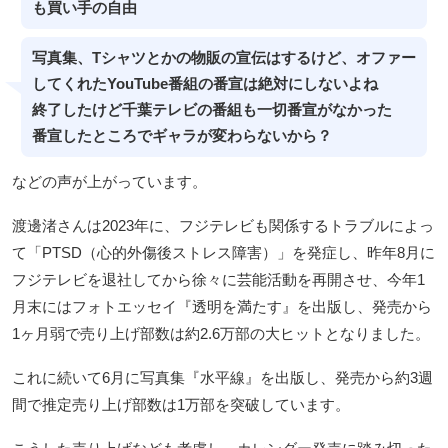
も買い手の自由
写真集、Tシャツとかの物販の宣伝はするけど、オファー
してくれたYouTube番組の番宣は絶対にしないよね
終了したけど千葉テレビの番組も一切番宣がなかった
番宣したところでギャラが変わらないから？
などの声が上がっています。
渡邊渚さんは2023年に、フジテレビも関係するトラブルによっ
て「PTSD（心的外傷後ストレス障害）」を発症し、昨年8月に
フジテレビを退社してから徐々に芸能活動を再開させ、今年1
月末にはフォトエッセイ『透明を満たす』を出版し、発売から
1ヶ月弱で売り上げ部数は約2.6万部の大ヒットとなりました。
これに続いて6月に写真集『水平線』を出版し、発売から約3週
間で推定売り上げ部数は1万部を突破しています。