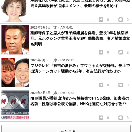
寿美花代が94歳で死去、死因は老衰と発表。息子の髙嶋政
宏＆髙嶋政伸が追悼コメント、最期の様子を明かす
0
0
2026年8月6日（木）AM 0:01
薬師寺保栄と恋人が養子縁組届を偽造、懲役1年を検察求
刑。元ボクシング世界王者が犯行動機告白、妻と離婚成立
も判明
0
2
2026年8月5日（水）PM 22:19
フジテレビ『有吉の夏休み』フワちゃんが復帰説。炎上で
出演シーンカット騒動から2年、有吉弘行が匂わせか
0
3
2026年8月5日（水）PM 18:52
NHK職員が番組出演者から性被害でPTSD発症、加害者の
名前・性別は非公表で物議。NHKは適切な対応せず謝罪
0
3
もっと見る