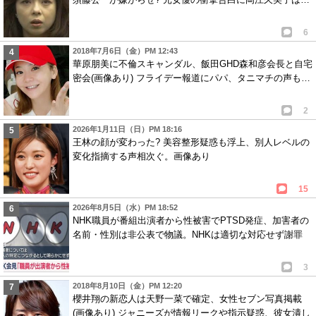
6
2018年7月6日（金）PM 12:43
華原朋美に不倫スキャンダル、飯田GHD森和彦会長と自宅
密会(画像あり) フライデー報道にパパ、タニマチの声も…
2
2026年1月11日（日）PM 18:16
王林の顔が変わった? 美容整形疑惑も浮上、別人レベルの
変化指摘する声相次ぐ。画像あり
15
2026年8月5日（水）PM 18:52
NHK職員が番組出演者から性被害でPTSD発症、加害者の
名前・性別は非公表で物議。NHKは適切な対応せず謝罪
3
2018年8月10日（金）PM 12:20
櫻井翔の新恋人は天野一菜で確定、女性セブン写真掲載
(画像あり) ジャニーズが情報リークや指示疑惑、彼女潰し