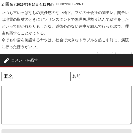
2
匿名
ID:NzdmOGZkNz
( 2025年8月14日 4:11 PM )
いつも言いっぱなしの責任感のない橋下。フジの子会社の関テレ。関テレ
は地震の取材のときにガソリンスタンドで無理矢理割り込んで給油をした
といって叩かれたりもしたな。道徳心のない連中が組んで行った訳で、理
由も察することができる。
今でも中居を擁護するヤツは、社会で大きなトラブルを起こす前に、病院
に行ったほうがいい。
5
1
コメントを残す
3
匿名
ID:MWYyNWM1Mz
( 2025年8月14日 9:26 PM )
名前
中居が悪い！！
以上！
5
1
4
匿名
ID:MTdkMWMwOG
( 2025年8月16日 1:40 PM )
地上波テレビ、都合が悪きゃ怖くて逃げ出すもんね(笑)
そんなの視聴者への裏切り！
とっとと潰れちまいな！