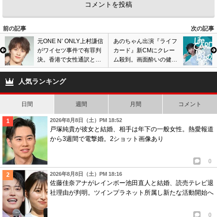
1
1
5
匿名
ID:MTdkMWMwOG
( 2025年8月16日 9:40 PM )
前の記事
次の記事
中居正広を擁護したがる奴ら、病院行った方がいいんじゃ・・・
元ONE N’ ONLY上村謙信
あのちゃん出演『ライフ
がワイセツ事件で有罪判
カード』新CMにクレー
1
1
決。香港で女性通訳とト
ム殺到。画面酔いの健康
ラブル、裁判所が不適切
被害続出で放送中止も?
6
匿名
ID:MTdkMWMwOG
( 2025年8月17日 3:55 PM )
行為認め罰金刑下す
動画あり
人気ランキング
それより中居、いつまでも逃げてちゃ潔白とは証明出来ないよ〜(笑)
きちんと記者会見をしよう。
日間
週間
月間
コメント
1
1
2026年8月8日（土）PM 18:52
戸塚純貴が彼女と結婚、相手は年下の一般女性。熱愛報道
7
匿名
ID:NWZkNTFiNz
( 2025年8月17日 8:04 PM )
から3週間で電撃婚。2ショット画像あり
それならそれで担当弁護士になればいいじゃん
3
1
0
2026年8月8日（土）PM 18:16
佐藤佳奈アナがレインボー池田直人と結婚、読売テレビ退
社理由が判明。ツインプラネット所属し新たな活動開始へ
0