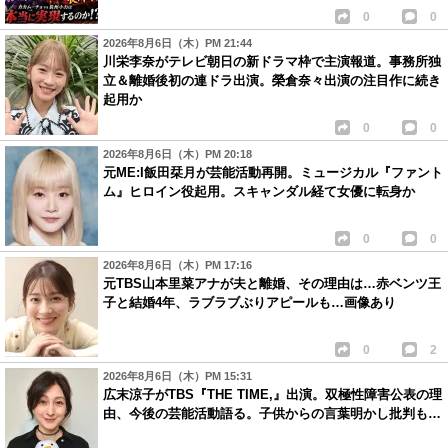
0
0
2026年8月6日（木）PM 21:44
川栄李奈がテレビ朝日の新ドラマ枠で主演報道。事務所独
立＆離婚後初の連ドラ出演。榮倉奈々出演の注目作に続き
起用か
0
0
2026年8月6日（木）PM 20:18
元ME:I飯田栞月が芸能活動再開。ミュージカル『ファント
ム』ヒロイン役起用。スキャンダル経て女優に転身か
0
0
2026年8月6日（木）PM 17:16
元TBS山本里菜アナが夫と離婚、その理由は…赤ベンツ王
子と結婚4年、ラブラブぶりアピールも…画像あり
0
2
2026年8月6日（木）PM 15:31
広末涼子がTBS『THE TIME,』出演。双極性障害公表の理
由、今後の芸能活動語る。子供からの言葉明かし批判も…