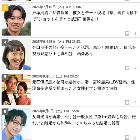
2026年7月16日（木）AM 11:46
戸塚純貴に熱愛報道、彼女とデート現場目撃。現在同棲中
で2ショットを堂々と披露? 画像あり
1
2025年9月25日（木）PM 23:51
金田朋子の顔が変わったと話題。森渉と離婚1年、目元を
整形疑惑浮上も真相は…画像あり
4
2026年8月8日（土）PM 20:27
元EXILE黒木啓司が逮捕か…妻・宮崎麗果にDV疑惑、保
護命令違反で捕まったと女性セブン報道で波紋
0
2026年8月8日（土）PM 15:24
及川光博が再婚、相手は一般女性で第1子妊娠も報告。檀
れいと離婚から約8年、できちゃった結婚に賛否
0