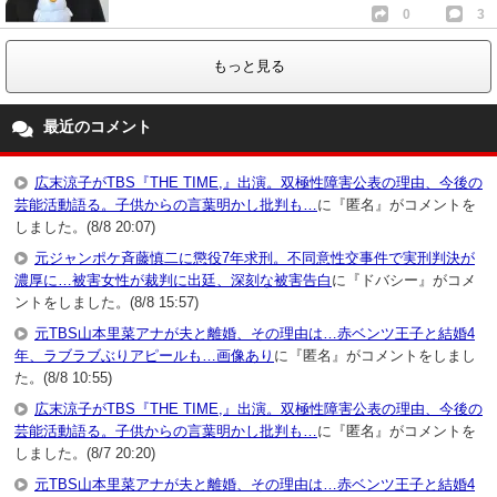
0
3
もっと見る
最近のコメント
広末涼子がTBS『THE TIME,』出演。双極性障害公表の理由、今後の
芸能活動語る。子供からの言葉明かし批判も…
に『匿名』がコメントを
しました。(8/8 20:07)
元ジャンポケ斉藤慎二に懲役7年求刑。不同意性交事件で実刑判決が
濃厚に…被害女性が裁判に出廷、深刻な被害告白
に『ドバシー』がコメ
ントをしました。(8/8 15:57)
元TBS山本里菜アナが夫と離婚、その理由は…赤ベンツ王子と結婚4
年、ラブラブぶりアピールも…画像あり
に『匿名』がコメントをしまし
た。(8/8 10:55)
広末涼子がTBS『THE TIME,』出演。双極性障害公表の理由、今後の
芸能活動語る。子供からの言葉明かし批判も…
に『匿名』がコメントを
しました。(8/7 20:20)
元TBS山本里菜アナが夫と離婚、その理由は…赤ベンツ王子と結婚4