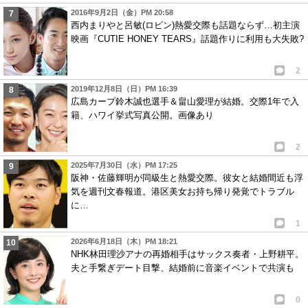
2016年9月2日（金）PM 20:58
西内まりやと呂敏(ロビン)熱愛交際も話題ならず…初主演
映画『CUTIE HONEY TEARS』話題作りに利用も大失敗?
2
2019年12月8日（日）PM 16:39
広島カープ鈴木誠也選手＆畠山愛理が結婚。交際1年で入
籍、ハワイ挙式写真公開。画像あり
2
2025年7月30日（水）PM 17:25
阪神・佐藤輝明が同級生と熱愛交際。彼女と結婚間近も浮
気を週刊文春報道。港区美女お持ち帰り発覚でトラブル
に…
1
2026年6月18日（木）PM 18:21
NHK林田理沙アナの再婚相手はサックス奏者・上野耕平。
夫と手繋ぎデート目撃、結婚前に音楽イベントで共演も
0