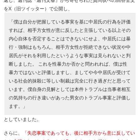
返し、週刊誌『週刊文春』から寄せられた質問状への回答全文
をX（旧ツイッター）で公開し、
「僕は自分が把握している事実を基に中居氏の行為を評価
すれば、相手方女性が意に反したと主張している以上その
内心自体を否定することはできないにせよ、中居氏には暴
行・強制はもちろん、相手方女性が拒絶できない状況や中
居氏がそれを利用したというような事実は見られないと判
断しました。 これを性暴力か否かと問われれば、僕は性
暴力ではないと評価しますし、ましてや今中居氏が受けて
いる社会的抹殺に等しい制裁は完全に行き過ぎだと思って
います。僕自身の見解としては本件トラブルは当事者相互
の気持ちの行き違いがあった男女のトラブル事案と評価し
ます。」
としていました。
さらに、
「失恋事案であっても、後に相手方から意に反してい