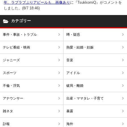
年、ラブラブぶりアピールも…画像あり
に『TsukkomiQ』がコメントを
しました。(8/7 18:46)
カテゴリー
事件・事故・トラブル
噂・疑惑
テレビ番組・映画
熱愛・結婚・妊娠
ジャニーズ
音楽
スポーツ
アイドル
不倫・浮気
破局・離婚
アナウンサー
出産・ママタレ・子育て
雑ネタ
暴露
訃報
海外