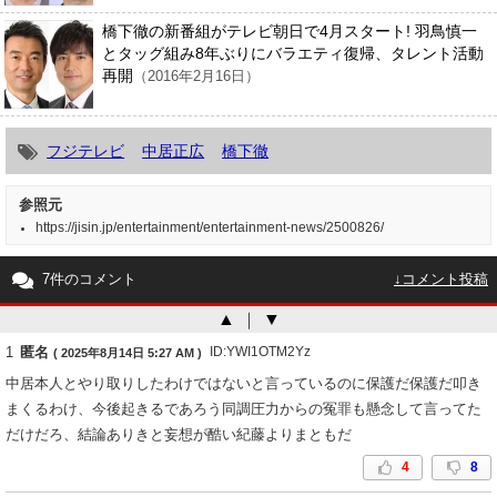
橋下徹の新番組がテレビ朝日で4月スタート! 羽鳥慎一
とタッグ組み8年ぶりにバラエティ復帰、タレント活動
再開
（2016年2月16日）
フジテレビ
中居正広
橋下徹
参照元
https://jisin.jp/entertainment/entertainment-news/2500826/
7件のコメント
↓コメント投稿
▲
｜
▼
1
匿名
ID:YWI1OTM2Yz
( 2025年8月14日 5:27 AM )
中居本人とやり取りしたわけではないと言っているのに保護だ保護だ叩き
まくるわけ、今後起きるであろう同調圧力からの冤罪も懸念して言ってた
だけだろ、結論ありきと妄想が酷い紀藤よりまともだ
4
8