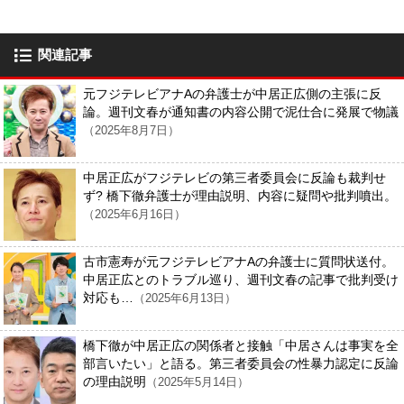
関連記事
元フジテレビアナAの弁護士が中居正広側の主張に反
論。週刊文春が通知書の内容公開で泥仕合に発展で物議
（2025年8月7日）
中居正広がフジテレビの第三者委員会に反論も裁判せ
ず? 橋下徹弁護士が理由説明、内容に疑問や批判噴出。
（2025年6月16日）
古市憲寿が元フジテレビアナAの弁護士に質問状送付。
中居正広とのトラブル巡り、週刊文春の記事で批判受け
対応も…
（2025年6月13日）
橋下徹が中居正広の関係者と接触「中居さんは事実を全
部言いたい」と語る。第三者委員会の性暴力認定に反論
の理由説明
（2025年5月14日）