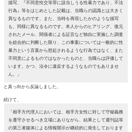
描写、『不同意性交等罪に該当しうる性暴力であり、不法
行為』等をはじめとした記載は、当職らの認識とは大きく
異なるものです。また、当時を再現したかのような描写
も、同様に異なるものです。本人からのヒアリング、復元
されたメール、関係者による証言など独自に実施した調査
を総合的に判断した限り、この事案については一般的に性
暴力という言葉から想起されるような行為ではなく、また
不同意によるものではなかったものと、当職らは評価して
います。かつ、法令に違反するようなものでもありませ
ん。」
と真っ向から反論しました。
続けて、
「相手方代理人においては、相手方女性に対して守秘義務
を遵守させるべき立場にありながら、結果として週刊誌等
の第三者媒体による情報開示が継続的に発生しております