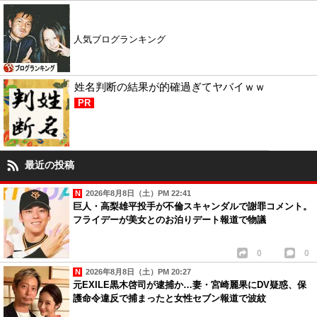
人気ブログランキング
姓名判断の結果が的確過ぎてヤバイｗｗ
PR
最近の投稿
2026年8月8日（土）PM 22:41
巨人・高梨雄平投手が不倫スキャンダルで謝罪コメント。
フライデーが美女とのお泊りデート報道で物議
0
0
2026年8月8日（土）PM 20:27
元EXILE黒木啓司が逮捕か…妻・宮崎麗果にDV疑惑、保
護命令違反で捕まったと女性セブン報道で波紋