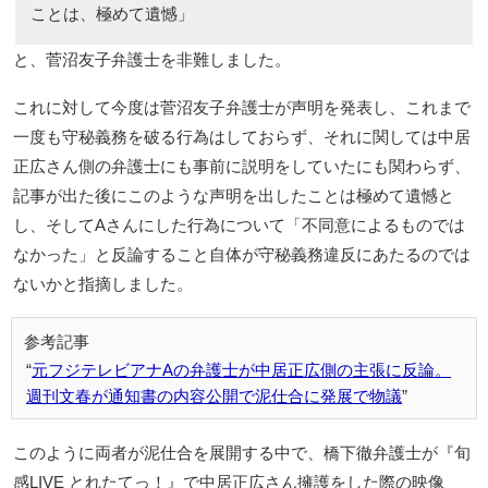
ことは、極めて遺憾」
と、菅沼友子弁護士を非難しました。
これに対して今度は菅沼友子弁護士が声明を発表し、これまで
一度も守秘義務を破る行為はしておらず、それに関しては中居
正広さん側の弁護士にも事前に説明をしていたにも関わらず、
記事が出た後にこのような声明を出したことは極めて遺憾と
し、そしてAさんにした行為について「不同意によるものでは
なかった」と反論すること自体が守秘義務違反にあたるのでは
ないかと指摘しました。
元フジテレビアナAの弁護士が中居正広側の主張に反論。
週刊文春が通知書の内容公開で泥仕合に発展で物議
このように両者が泥仕合を展開する中で、橋下徹弁護士が『旬
感LIVE とれたてっ！』で中居正広さん擁護をした際の映像