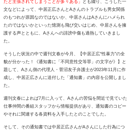
たと主張されてしまうことが多々ある」
とも綴り、こうした一
文などによって、中居正広さんとAさんのトラブルも男女関係
のもつれが原因なのではないか、中居さんはAさんにハメられ
たのではないかといった憶測も飛び交いはじめ、中居さんを擁
護する声とともに、Aさんへの誹謗中傷も過熱していきまし
た。
そうした状況の中で週刊文春が今月、【中居正広“性暴力”の全
貌が分かった！《通知書に「不同意性交等罪」の文字が》】と
題して、Aさん側の代理人・菅沼友子弁護士が2023年11月に作
成し、中居正広さんに送付した「通知書」の内容を公開しまし
た。
週刊文春によれば7月に入って、Aさんの苦悩を間近で見ていた
仕事仲間の番組スタッフから情報提供があり、通知書のコピー
やそれに関連する各資料を入手したとのことでした。
そして、その通知書では中居正広さんがAさんにした行為につ