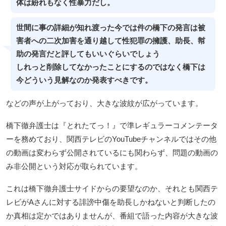
体は紛れもなく性暴力だし。
世間に事の詳細が知れ渡った今では件の橋下の発言は被
害者への二次加害を通り越して性犯罪の擁護、助長、幇
助の発言だと評してもいいぐらいでしょう
しれっと削除してなかったことにするのではなく橋下は
今どういう見解なのか発表すべきです。
などの声が上がっており、大きな波紋が広がっています。
橋下徹弁護士は『とれたてっ！』で準レギュラーコメンテータ
ーを務めており、関西テレビのYouTubeチャンネルではその他
の動画は変わらず公開されているにも関わらず、問題の動画の
み非公開という対応が取られています。
これは橋下徹弁護士サイドからの要望なのか、それとも関西テ
レビがAさんに対する誹謗中傷を助長しかねないと判断したの
か真相は定かではありませんが、番組で語った内容が大きな波