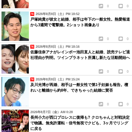
0
0
2026年8月8日（土）PM 18:52
戸塚純貴が彼女と結婚、相手は年下の一般女性。熱愛報道
から3週間で電撃婚。2ショット画像あり
0
0
2026年8月8日（土）PM 18:16
佐藤佳奈アナがレインボー池田直人と結婚、読売テレビ退
社理由が判明。ツインプラネット所属し新たな活動開始へ
0
0
2026年8月8日（土）PM 15:24
及川光博が再婚、相手は一般女性で第1子妊娠も報告。檀
れいと離婚から約8年、できちゃった結婚に賛否
0
0
2026年8月7日（金）AM 0:28
長州小力が西口プロレスに復帰も? クロちゃんと対戦決定
で物議。無免許運転・信号無視でクビも、3ヶ月でリング
に戻る