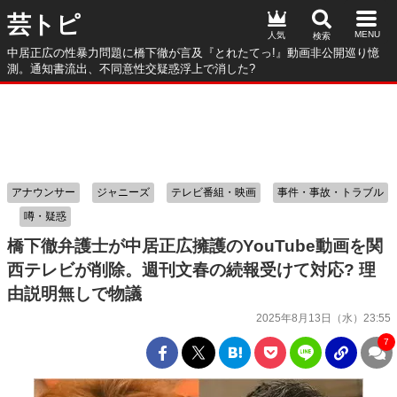
芸トピ
人気
中居正広の性暴力問題に橋下徹が言及『とれたてっ!』動画非公開巡り憶
測。通知書流出、不同意性交疑惑浮上で消した?
アナウンサー
ジャニーズ
テレビ番組・映画
事件・事故・トラブル
噂・疑惑
橋下徹弁護士が中居正広擁護のYouTube動画を関
西テレビが削除。週刊文春の続報受けて対応? 理
由説明無しで物議
2025年8月13日（水）23:55
7