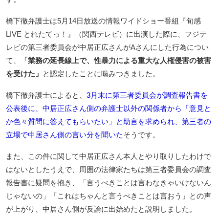
橋下徹弁護士は5月14日放送の情報ワイドショー番組『旬感
LIVE とれたてっ！』（関西テレビ）に出演した際に、フジテ
レビの第三者委員会が中居正広さんがAさんにした行為につい
て、
「業務の延長線上で、性暴力による重大な人権侵害の被害
を受けた」
と認定したことに噛みつきました。
橋下徹弁護士によると、
3月末に第三者委員会が調査報告書を
公表後に、中居正広さん側の弁護士以外の関係者から「意見と
か色々質問に答えてもらいたい」と助言を求められ、第三者の
立場で中居さん側の言い分を聞いた
そうです。
また、この件に関して中居正広さん本人とやり取りしたわけで
はないとしたうえで、周囲の法律家たちは第三者委員会の調査
報告書に疑問を抱き、「言うべきことは言わなきゃいけないん
じゃないの」「これはちゃんと言うべきことは言おう」との声
が上がり、中居さん側が反論に出始めたと説明しました。