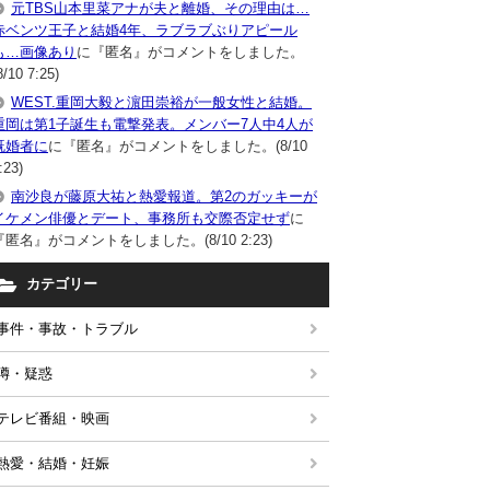
元TBS山本里菜アナが夫と離婚、その理由は…
赤ベンツ王子と結婚4年、ラブラブぶりアピール
も…画像あり
に『匿名』がコメントをしました。
8/10 7:25)
WEST.重岡大毅と濵田崇裕が一般女性と結婚。
重岡は第1子誕生も電撃発表。メンバー7人中4人が
既婚者に
に『匿名』がコメントをしました。(8/10
:23)
南沙良が藤原大祐と熱愛報道。第2のガッキーが
イケメン俳優とデート、事務所も交際否定せず
に
『匿名』がコメントをしました。(8/10 2:23)
カテゴリー
事件・事故・トラブル
噂・疑惑
テレビ番組・映画
熱愛・結婚・妊娠