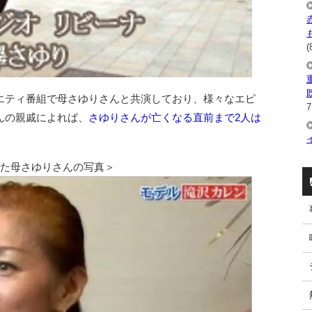
(
エティ番組で母さゆりさんと共演しており、様々なエピ
7
んの親戚によれば、
さゆりさんが亡くなる直前まで2人は
。
いた母さゆりさんの写真＞