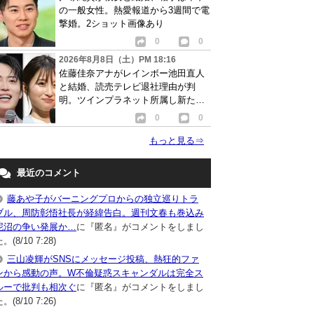
の一般女性。熱愛報道から3週間で電
撃婚。2ショット画像あり
0
0
2026年8月8日（土）PM 18:16
佐藤佳奈アナがレインボー池田直人
と結婚、読売テレビ退社理由が判
明。ツインプラネット所属し新たな
活動開始へ
0
0
もっと見る
⇒
最近のコメント
藤あや子がバーニングプロからの独立巡りトラ
ブル、周防彰悟社長が経緯告白。週刊文春も巻込み
泥沼の争い発展か…
に『匿名』がコメントをしまし
。(8/10 7:28)
三山凌輝がSNSにメッセージ投稿、熱狂的ファ
ンから感動の声。W不倫疑惑スキャンダルは完全ス
ルーで批判も相次ぐ
に『匿名』がコメントをしまし
。(8/10 7:26)