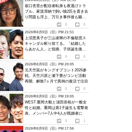
2026年8月10日（月）AM 11:59
坂口杏里が配信者転身も夜逃げトラ
ブル。家賃滞納で飼い猫2匹を置き去
り問題も浮上、万引き事件後も騒動
続く
0
0
2026年8月9日（日）PM 21:51
上沼恵美子が三山凌輝の不倫疑惑ス
キャンダル斬り捨てる。「結婚した
らあかん人」と指摘、子供誕生後の
女性問題が物議
0
0
2026年8月9日（日）PM 20:05
元天竺鼠がキングオブコント2026参
戦。天竺川原と瀬下豊がコンビ活動
再開、解散7ヶ月で異例の復活で注目
0
0
2026年8月9日（日）PM 19:05
WEST.重岡大毅と濵田崇裕が一般女
性と結婚。重岡は第1子誕生も電撃発
表。メンバー7人中4人が既婚者に
0
1
2026年8月9日（日）PM 17:56