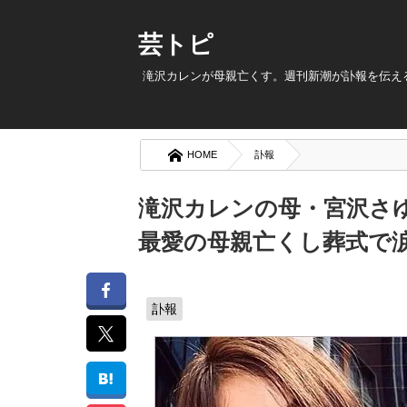
芸トピ
滝沢カレンが母親亡くす。週刊新潮が訃報を伝え
HOME
訃報
滝沢カレンの母・宮沢さ
最愛の母親亡くし葬式で
訃報