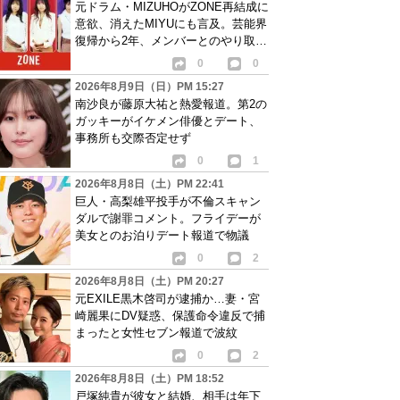
元ドラム・MIZUHOがZONE再結成に
意欲、消えたMIYUにも言及。芸能界
復帰から2年、メンバーとのやり取り
語る
0
0
2026年8月9日（日）PM 15:27
南沙良が藤原大祐と熱愛報道。第2の
ガッキーがイケメン俳優とデート、
事務所も交際否定せず
0
1
2026年8月8日（土）PM 22:41
巨人・高梨雄平投手が不倫スキャン
ダルで謝罪コメント。フライデーが
美女とのお泊りデート報道で物議
0
2
2026年8月8日（土）PM 20:27
元EXILE黒木啓司が逮捕か…妻・宮
崎麗果にDV疑惑、保護命令違反で捕
まったと女性セブン報道で波紋
0
2
2026年8月8日（土）PM 18:52
戸塚純貴が彼女と結婚、相手は年下