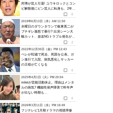
邦博が芸人引退! ユウキロックとコン
ビ解散後にピン芸人に転身も、2年で
辞めることに…
0
2019年6月13日（木）AM 11:50
水曜日のダウンタウンで板東英二が
ブチギレ激怒で暴行? 出演シーン大
幅カット、放送NGトラブル発生が話
題に
2
2022年12月30日（金）PM 12:43
ペレが82歳で死去、死因を公表。ガ
ン進行で入院、病気悪化しサッカー
の王様が亡くなる
0
2025年4月1日（火）PM 20:04
miletが芸能活動休止。理由はメンタ
ルの病気? 機能性発声障害で昨年声
が出ない時期も…
0
2026年3月11日（水）PM 16:49
フジテレビ1月期ドラマの視聴率惨