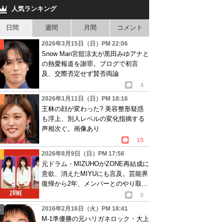
人気ランキング
日間
週間
月間
コメント
2026年3月15日（日）PM 22:06
Snow Man宮舘涼太が黒田みゆアナと
の熱愛報道を謝罪。ブログで初言
及、交際否定せず賛否両論
4
2026年1月11日（日）PM 18:16
王林の顔が変わった? 美容整形疑惑
も浮上、別人レベルの変化指摘する
声相次ぐ。画像あり
15
2026年8月9日（日）PM 17:56
元ドラム・MIZUHOがZONE再結成に
意欲、消えたMIYUにも言及。芸能界
復帰から2年、メンバーとのやり取り
語る
0
2016年2月16日（火）PM 18:41
M-1準優勝の元ハリガネロック・大上