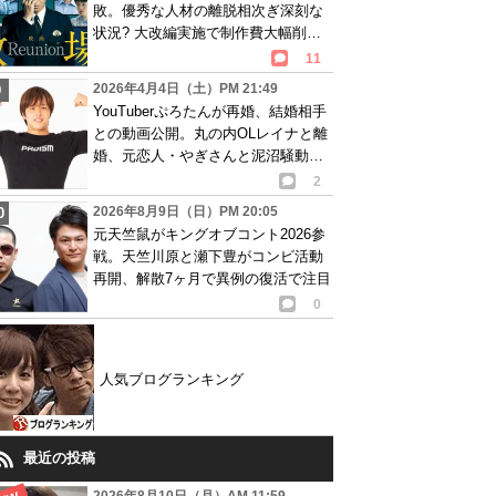
敗。優秀な人材の離脱相次ぎ深刻な
状況? 大改編実施で制作費大幅削減
も…
11
2026年4月4日（土）PM 21:49
YouTuberぷろたんが再婚、結婚相手
との動画公開。丸の内OLレイナと離
婚、元恋人・やぎさんと泥沼騒動の
過去
2
2026年8月9日（日）PM 20:05
元天竺鼠がキングオブコント2026参
戦。天竺川原と瀬下豊がコンビ活動
再開、解散7ヶ月で異例の復活で注目
0
人気ブログランキング
最近の投稿