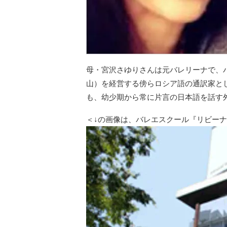
母・宮沢さゆりさんは元バレリーナで、バ
山）を経営する傍らロシア語の通訳家と
も、幼少期から常に片言の日本語を話す
＜↓の画像は、バレエスクール『リビー