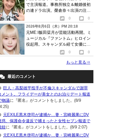
で主演報道。事務所独立＆離婚後初
の連ドラ出演。榮倉奈々出演の注目
作に続き起用か
0
0
2026年8月6日（木）PM 20:18
元ME:I飯田栞月が芸能活動再開。ミ
ュージカル『ファントム』ヒロイン
役起用。スキャンダル経て女優に転
身か
0
0
もっと見る
⇒
最近のコメント
巨人・高梨雄平投手が不倫スキャンダルで謝罪
コメント。フライデーが美女とのお泊りデート報道
で物議
に『匿名』がコメントをしました。(8/9
4:25)
元EXILE黒木啓司が逮捕か…妻・宮崎麗果にDV
疑惑、保護命令違反で捕まったと女性セブン報道で
波紋
に『匿名』がコメントをしました。(8/9 2:07)
元EXILE黒木啓司が逮捕か…妻・宮崎麗果にDV