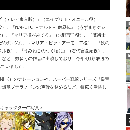
ズ（テレビ東京版）』（エイプリル・オニール役）、
）、『NARUTO －ナルト－ 疾風伝』（うずまきクシ
香織役）、『マリア様がみてる』（水野蓉子役）、『魔術士
士Vガンダム』（マリア・ピァ・アーモニア役）、『鉄の
フル役）、『うみねこのなく頃に』（右代宮夏妃役）、
）など、数多くの作品に出演しており、今年4月期放送の
していました。
NHK）のナレーションや、スーパー戦隊シリーズ『爆竜
で爆竜プテラノドンの声優を務めるなど、幅広く活躍し
なキャラクターの写真＞