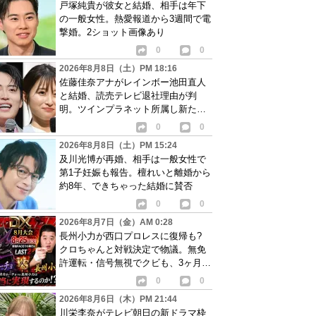
戸塚純貴が彼女と結婚、相手は年下
の一般女性。熱愛報道から3週間で電
撃婚。2ショット画像あり
0
0
2026年8月8日（土）PM 18:16
佐藤佳奈アナがレインボー池田直人
と結婚、読売テレビ退社理由が判
明。ツインプラネット所属し新たな
活動開始へ
0
0
2026年8月8日（土）PM 15:24
及川光博が再婚、相手は一般女性で
第1子妊娠も報告。檀れいと離婚から
約8年、できちゃった結婚に賛否
0
0
2026年8月7日（金）AM 0:28
長州小力が西口プロレスに復帰も?
クロちゃんと対戦決定で物議。無免
許運転・信号無視でクビも、3ヶ月で
リングに戻る
0
0
2026年8月6日（木）PM 21:44
川栄李奈がテレビ朝日の新ドラマ枠