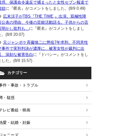
疑惑、保護命令違反で捕まったと女性セブン報道で
波紋
に『匿名』がコメントをしました。(8/9 0:49)
広末涼子がTBS『THE TIME,』出演。双極性障
害公表の理由、今後の芸能活動語る。子供からの言
葉明かし批判も…
に『匿名』がコメントをしまし
。(8/8 20:07)
元ジャンポケ斉藤慎二に懲役7年求刑。不同意性
交事件で実刑判決が濃厚に…被害女性が裁判に出
廷、深刻な被害告白
に『ドバシー』がコメントをし
した。(8/8 15:57)
カテゴリー
事件・事故・トラブル
噂・疑惑
テレビ番組・映画
熱愛・結婚・妊娠
ジャニーズ