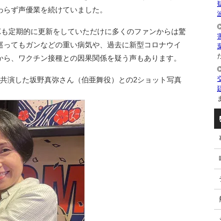
わらず声優業を続けていました。
Xも定期的に更新をしていただけに多くのファンからは驚
巡ってもガンなどの重い病気や、過去に新型コロナウイ
た
から、ワクチン接種との因果関係を疑う声もあります。
で共演した坂野真弥さん（伯亜舞役）との2ショット写真
ま