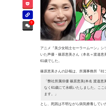
0
アニメ『美少女戦士セーラームーン』シ
いた声優・篠原恵美さん（本名＝渡邉恵
61歳でした。
篠原恵美さんの訃報は、所属事務所『8
「弊社所属俳優 篠原恵美(本名 渡邉恵
なく61歳にて永眠いたしました。こ
ます。」
とし、死因は不明ながら病気療養してい