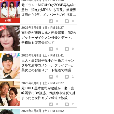
2026年8月9日（日）PM 17:56
元ドラム・MIZUHOがZONE再結成に
意欲、消えたMIYUにも言及。芸能界
復帰から2年、メンバーとのやり取り
語る
0
0
2026年8月9日（日）PM 15:27
南沙良が藤原大祐と熱愛報道。第2の
ガッキーがイケメン俳優とデート、
事務所も交際否定せず
0
0
2026年8月8日（土）PM 22:41
巨人・高梨雄平投手が不倫スキャン
ダルで謝罪コメント。フライデーが
美女とのお泊りデート報道で物議
0
1
2026年8月8日（土）PM 20:27
元EXILE黒木啓司が逮捕か…妻・宮
崎麗果にDV疑惑、保護命令違反で捕
まったと女性セブン報道で波紋
0
2
2026年8月8日（土）PM 18:52