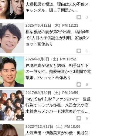
夫婦状態と報道、理由は夫の不倫ス
キャンダル、隠し子問題か…
3
2025年6月12日（木）PM 12:21
相葉雅紀の妻が第2子出産。結婚4年
で2人目の子供誕生が判明。家族3シ
ョット画像あり
1
2026年8月8日（土）PM 18:52
戸塚純貴が彼女と結婚、相手は年下
の一般女性。熱愛報道から3週間で電
撃婚。2ショット画像あり
0
2017年9月30日（土）PM 23:59
Hey! Say! JUMPファンのマナー違反
行為でトラブル多発、八乙女光や高
木雄也らメンバーも注意喚起する
が…
6
2022年12月17日（土）PM 18:06
人気声優・伊藤美来が俳優・奥谷知