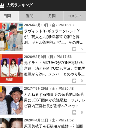
人気ランキング
日間
週間
月間
コメント
2026年3月13日（金）PM 16:13
ラヴィット!レギュラータレントX
が、芸人と共演NG報道で誰?と憶
測。ギャル曽根説が浮上、その理由
は…
5
2026年8月9日（日）PM 17:56
元ドラム・MIZUHOがZONE再結成に
意欲、消えたMIYUにも言及。芸能界
復帰から2年、メンバーとのやり取り
語る
0
2017年9月29日（金）PM 20:48
とんねるず石橋貴明の保毛尾田保毛
男にLGBT団体が抗議騒動、フジテレ
ビ宮内正喜社長が謝罪へ? ネットで
は賛否両論
6
2020年4月11日（土）PM 21:52
原田美枝子＆石橋凌が離婚へ? 仮面