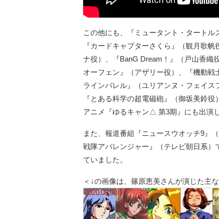
この他にも、『ミュータント・タートル
『カードキャプターさくら』（観月歌帆役
ナ役）、『BanG Dream！』（戸山
オーフェン』（アザリー役）、『機動戦
ラインバレル』（ユリアンヌ・フェイス
『とある科学の超電磁砲』（御坂美鈴役
アニメ『ゆるキャン△ 第3期』にも出演
また、報道番組『ニュースウオッチ9』（
戦隊アバレンジャー』（テレビ朝日系）
ていました。
＜↓の画像は、篠原恵美さんが演じた主