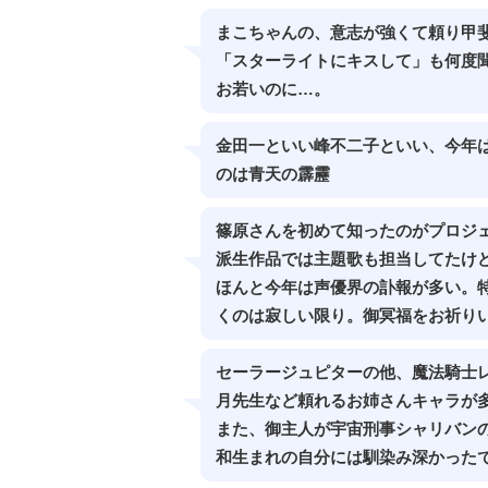
まこちゃんの、意志が強くて頼り甲
「スターライトにキスして」も何度
お若いのに…。
金田一といい峰不二子といい、今年
のは青天の霹靂
篠原さんを初めて知ったのがプロジ
派生作品では主題歌も担当してたけ
ほんと今年は声優界の訃報が多い。特
くのは寂しい限り。御冥福をお祈り
セーラージュピターの他、魔法騎士
月先生など頼れるお姉さんキャラが
また、御主人が宇宙刑事シャリバン
和生まれの自分には馴染み深かった