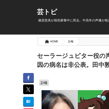
芸トピ
篠原恵美が病気療養中に死去。中高年の声優が相
HOME
訃報
セーラージュピター役の声
因の病名は非公表。田中
訃報