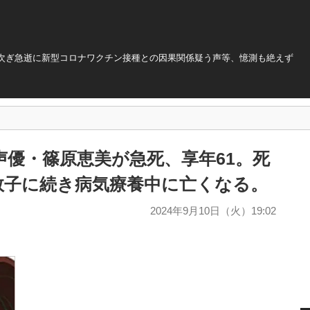
次ぎ急逝に新型コロナワクチン接種との因果関係疑う声等、憶測も絶えず
優・篠原恵美が急死、享年61。死
敦子に続き病気療養中に亡くなる。
2024年9月10日（火）19:02