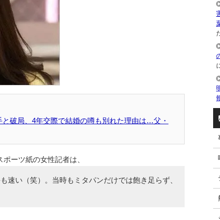
た
手と破局、4年交際で結婚の噂も別れた理由は…父・
スポーツ紙の女性記者は、
手も速い（笑）。当時もミタパンだけでは飽き足らず、