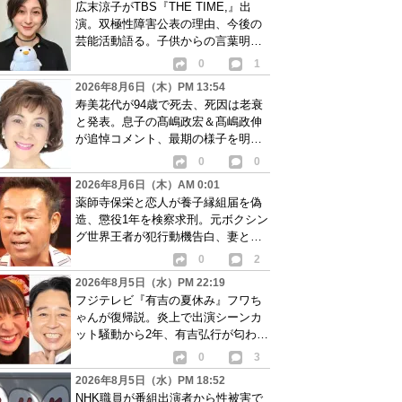
広末涼子がTBS『THE TIME,』出
演。双極性障害公表の理由、今後の
芸能活動語る。子供からの言葉明か
し批判も…
0
1
2026年8月6日（木）PM 13:54
寿美花代が94歳で死去、死因は老衰
と発表。息子の髙嶋政宏＆髙嶋政伸
が追悼コメント、最期の様子を明か
す
0
0
2026年8月6日（木）AM 0:01
薬師寺保栄と恋人が養子縁組届を偽
造、懲役1年を検察求刑。元ボクシン
グ世界王者が犯行動機告白、妻と離
婚成立も判明
0
2
2026年8月5日（水）PM 22:19
フジテレビ『有吉の夏休み』フワち
ゃんが復帰説。炎上で出演シーンカ
ット騒動から2年、有吉弘行が匂わせ
か
0
3
2026年8月5日（水）PM 18:52
NHK職員が番組出演者から性被害で