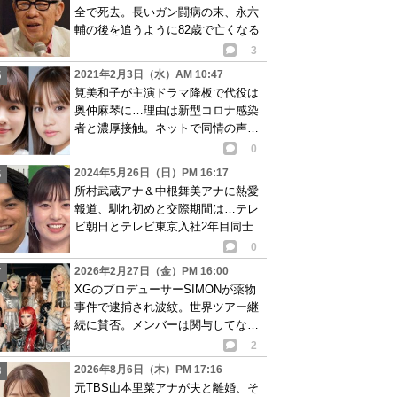
全で死去。長いガン闘病の末、永六
輔の後を追うように82歳で亡くなる
3
2021年2月3日（水）AM 10:47
筧美和子が主演ドラマ降板で代役は
奥仲麻琴に…理由は新型コロナ感染
者と濃厚接触。ネットで同情の声相
次ぐ
0
2024年5月26日（日）PM 16:17
所村武蔵アナ＆中根舞美アナに熱愛
報道、馴れ初めと交際期間は…テレ
ビ朝日とテレビ東京入社2年目同士で
真剣な付き合い
0
2026年2月27日（金）PM 16:00
XGのプロデューサーSIMONが薬物
事件で逮捕され波紋。世界ツアー継
続に賛否。メンバーは関与してない
と説明も…
2
2026年8月6日（木）PM 17:16
元TBS山本里菜アナが夫と離婚、そ