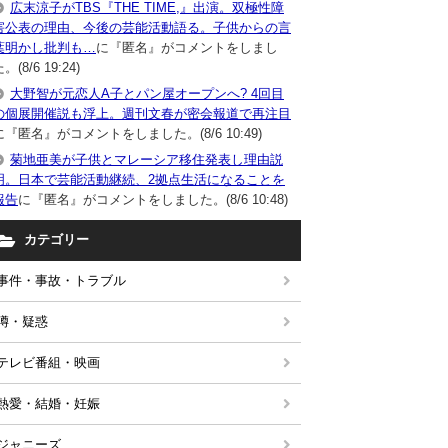
広末涼子がTBS『THE TIME,』出演。双極性障
害公表の理由、今後の芸能活動語る。子供からの言
葉明かし批判も…
に『匿名』がコメントをしまし
。(8/6 19:24)
大野智が元恋人A子とパン屋オープンへ? 4回目
の個展開催説も浮上。週刊文春が密会報道で再注目
に『匿名』がコメントをしました。(8/6 10:49)
菊地亜美が子供とマレーシア移住発表し理由説
明。日本で芸能活動継続、2拠点生活になることを
報告
に『匿名』がコメントをしました。(8/6 10:48)
カテゴリー
事件・事故・トラブル
噂・疑惑
テレビ番組・映画
熱愛・結婚・妊娠
ジャニーズ