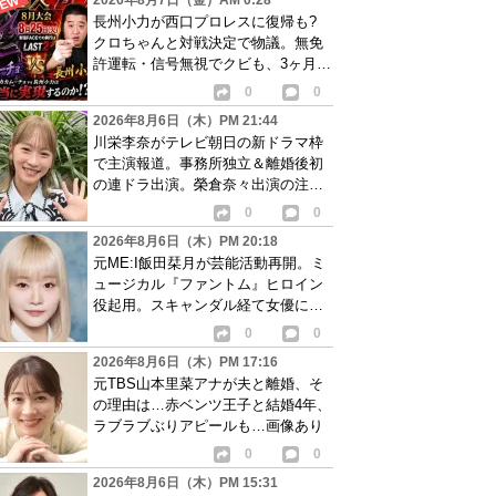
2026年8月7日（金）AM 0:28
長州小力が西口プロレスに復帰も?
クロちゃんと対戦決定で物議。無免
許運転・信号無視でクビも、3ヶ月で
リングに戻る
0
0
2026年8月6日（木）PM 21:44
川栄李奈がテレビ朝日の新ドラマ枠
で主演報道。事務所独立＆離婚後初
の連ドラ出演。榮倉奈々出演の注目
作に続き起用か
0
0
2026年8月6日（木）PM 20:18
元ME:I飯田栞月が芸能活動再開。ミ
ュージカル『ファントム』ヒロイン
役起用。スキャンダル経て女優に転
身か
0
0
2026年8月6日（木）PM 17:16
元TBS山本里菜アナが夫と離婚、そ
の理由は…赤ベンツ王子と結婚4年、
ラブラブぶりアピールも…画像あり
0
0
2026年8月6日（木）PM 15:31