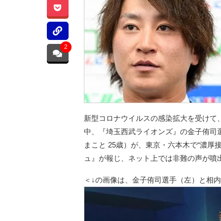
2
新型コロナウイルスの感染拡大を受けて
中、『埼玉西武ライオンズ』の金子侑司選
まこと 25歳）が、東京・六本木で“濃厚
ュ』が報じ、ネット上では非難の声が噴
＜↓の画像は、金子侑司選手（左）と相