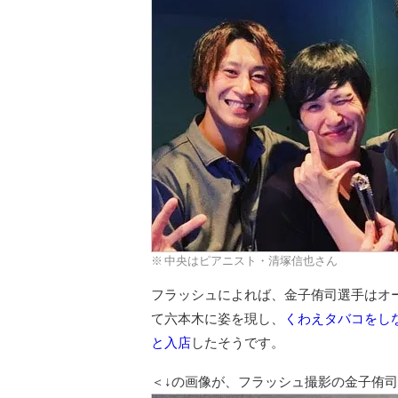
中央はピアニスト・清塚信也さん
フラッシュによれば、金子侑司選手はオー
て六本木に姿を現し、
くわえタバコをし
と入店
したそうです。
＜↓の画像が、フラッシュ撮影の金子侑