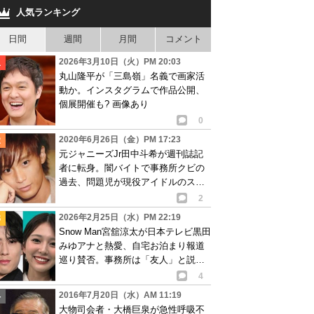
人気ランキング
日間
週間
月間
コメント
2026年3月10日（火）PM 20:03
丸山隆平が「三島嶺」名義で画家活
動か。インスタグラムで作品公開、
個展開催も? 画像あり
0
2020年6月26日（金）PM 17:23
元ジャニーズJr田中斗希が週刊誌記
者に転身。闇バイトで事務所クビの
過去、問題児が現役アイドルのスキ
ャンダルスクープへ?
2
2026年2月25日（水）PM 22:19
Snow Man宮舘涼太が日本テレビ黒田
みゆアナと熱愛、自宅お泊まり報道
巡り賛否。事務所は「友人」と説明
も…
4
2016年7月20日（水）AM 11:19
大物司会者・大橋巨泉が急性呼吸不