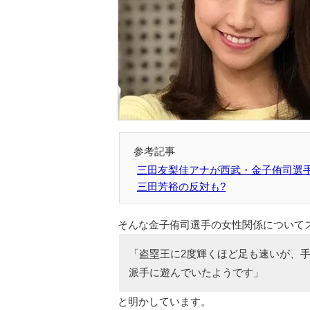
三田友梨佳アナが西武・金子侑司選
三田芳裕の反対も?
そんな金子侑司選手の女性関係について
「盗塁王に2度輝くほど足も速いが、
派手に遊んでいたようです」
と明かしています。