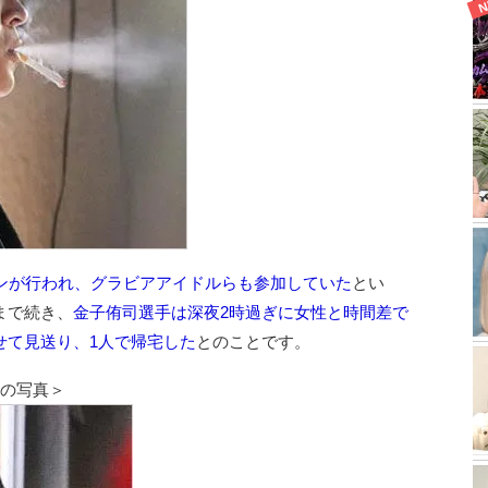
コンが行われ、グラビアアイドルらも参加していた
とい
まで続き、
金子侑司選手は深夜2時過ぎに女性と時間差で
せて見送り、1人で帰宅した
とのことです。
手の写真＞