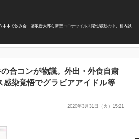
六本木で飲み会…藤浪晋太郎ら新型コロナウイルス陽性騒動の中、相内誠
手の合コンが物議。外出・外食自粛
ス感染覚悟でグラビアアイドル等
2020年3月31日（火）15:21