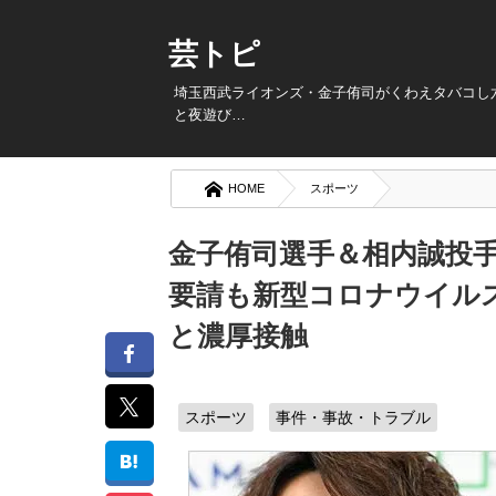
芸トピ
埼玉西武ライオンズ・金子侑司がくわえタバコし
と夜遊び…
HOME
スポーツ
金子侑司選手＆相内誠投
要請も新型コロナウイル
と濃厚接触
スポーツ
事件・事故・トラブル