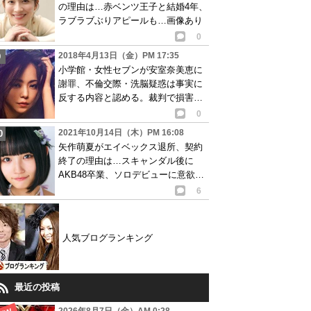
の理由は…赤ベンツ王子と結婚4年、
ラブラブぶりアピールも…画像あり
0
2018年4月13日（金）PM 17:35
小学館・女性セブンが安室奈美恵に
謝罪、不倫交際・洗脳疑惑は事実に
反する内容と認める。裁判で損害賠
償求める騒動に発展し…
0
2021年10月14日（木）PM 16:08
矢作萌夏がエイベックス退所、契約
終了の理由は…スキャンダル後に
AKB48卒業、ソロデビューに意欲も
事務所辞める
6
人気ブログランキング
最近の投稿