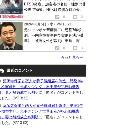
PTSD発症、加害者の名前・性別は非
公表で物議。NHKは適切な対応せず
謝罪
0
3
2026年8月5日（水）PM 16:21
元ジャンポケ斉藤慎二に懲役7年求
刑。不同意性交事件で実刑判決が濃
厚に…被害女性が裁判に出廷、深刻
な被害告白
0
3
もっと見る
⇒
最近のコメント
薬師寺保栄と恋人が養子縁組届を偽造、懲役1年
を検察求刑。元ボクシング世界王者が犯行動機告
白、妻と離婚成立も判明
に『匿名』がコメントをし
した。(8/7 3:32)
薬師寺保栄と恋人が養子縁組届を偽造、懲役1年
を検察求刑。元ボクシング世界王者が犯行動機告
白、妻と離婚成立も判明
に『匿名』がコメントをし
した。(8/7 3:03)