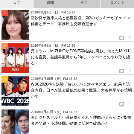
日間
週間
月間
コメント
2026年8月9日（日）PM 15:27
南沙良が藤原大祐と熱愛報道。第2のガッキーがイケメン
俳優とデート、事務所も交際否定せず
0
2026年8月9日（日）PM 17:56
元ドラム・MIZUHOがZONE再結成に意欲、消えたMIYU
にも言及。芸能界復帰から2年、メンバーとのやり取り語
る
0
2026年3月15日（日）PM 16:32
WBC2026準々決勝「侍ジャパン対ベネズエラ」結果と試
合内容。日本が過去最低の結果で敗退、大谷翔平が心境明
かす
9
2015年3月31日（火）PM 14:57
滝川クリステルと小澤征悦が別れた理由が明らかに? 指揮
者の父親・小澤征爾が結婚に反対で破局か?