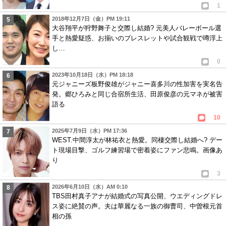
1
2018年12月7日（金）PM 19:11
大谷翔平が狩野舞子と交際し結婚? 元美人バレーボール選
手と熱愛疑惑、お揃いのブレスレットや試合観戦で噂浮上
し…
0
2023年10月18日（水）PM 18:18
元ジャニーズ板野俊雄がジャニー喜多川の性加害を実名告
発。郷ひろみと同じ合宿所生活、田原俊彦の元マネが被害
語る
10
2025年7月9日（水）PM 17:36
WEST.中間淳太が林祐衣と熱愛。同棲交際し結婚へ? デー
ト現場目撃、ゴルフ練習場で密着姿にファン悲鳴。画像あ
り
3
2026年6月10日（水）AM 0:10
TBS田村真子アナが結婚式の写真公開、ウエディングドレ
ス姿に絶賛の声。夫は華麗なる一族の御曹司、中曽根元首
相の孫