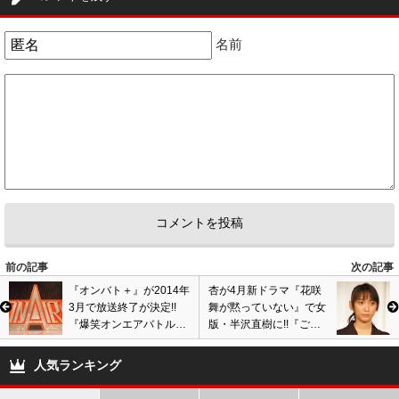
名前
前の記事
次の記事
『オンバト＋』が2014年
杏が4月新ドラマ『花咲
3月で放送終了が決定!!
舞が黙っていない』で女
『爆笑オンエアバトル』
版・半沢直樹に!!『ごち
から15年放送された長寿
そうさん』の演技が高評
番組が打ち切りに!!
価で抜擢!!
人気ランキング