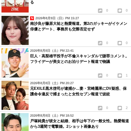
る
0
0
2026年8月9日（日）PM 15:27
南沙良が藤原大祐と熱愛報道。第2のガッキーがイケメン
俳優とデート、事務所も交際否定せず
0
0
2026年8月8日（土）PM 22:41
巨人・高梨雄平投手が不倫スキャンダルで謝罪コメント。
フライデーが美女とのお泊りデート報道で物議
0
1
2026年8月8日（土）PM 20:27
元EXILE黒木啓司が逮捕か…妻・宮崎麗果にDV疑惑、保
護命令違反で捕まったと女性セブン報道で波紋
0
2
2026年8月8日（土）PM 18:52
戸塚純貴が彼女と結婚、相手は年下の一般女性。熱愛報道
から3週間で電撃婚。2ショット画像あり