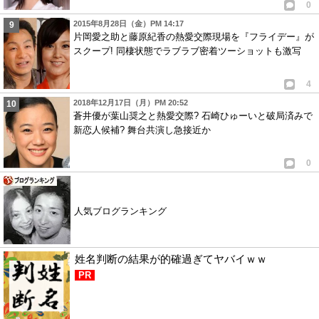
0
2015年8月28日（金）PM 14:17
片岡愛之助と藤原紀香の熱愛交際現場を『フライデー』が
スクープ! 同棲状態でラブラブ密着ツーショットも激写
4
2018年12月17日（月）PM 20:52
蒼井優が葉山奨之と熱愛交際? 石崎ひゅーいと破局済みで
新恋人候補? 舞台共演し急接近か
0
人気ブログランキング
姓名判断の結果が的確過ぎてヤバイｗｗ
PR