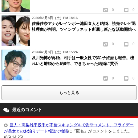
0
0
2026年8月8日（土）PM 18:16
佐藤佳奈アナがレインボー池田直人と結婚、読売テレビ退
社理由が判明。ツインプラネット所属し新たな活動開始へ
0
0
2026年8月8日（土）PM 15:24
及川光博が再婚、相手は一般女性で第1子妊娠も報告。檀
れいと離婚から約8年、できちゃった結婚に賛否
0
0
もっと見る
最近のコメント
巨人・高梨雄平投手が不倫スキャンダルで謝罪コメント。フライデー
が美女とのお泊りデート報道で物議
に『匿名』がコメントをしました。
(8/9 14:25)