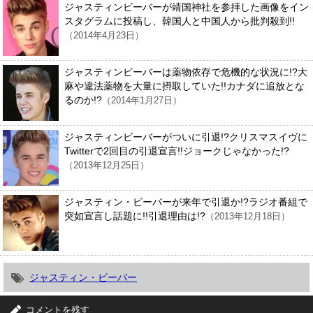
ジャスティンビーバーが靖国神社を参拝した画像をイン
スタグラムに投稿し、韓国人と中国人から批判殺到!!
（2014年4月23日）
ジャスティンビーバーは薬物依存で危機的な状況に!?大
麻や違法薬物を大量に摂取していた!!カナダに追放とな
るのか!?
（2014年1月27日）
ジャスティンビーバーがついに引退!?クリスマスイヴに
Twitterで2回目の引退宣言!!ジョークじゃなかった!?
（2013年12月25日）
ジャスティン・ビーバーが来年で引退か!?ラジオ番組で
突如宣言し話題に!!引退理由は!?
（2013年12月18日）
ジャスティン・ビーバー
コメントを残す