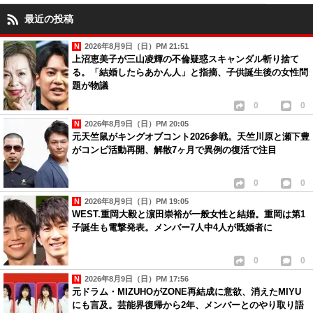
最近の投稿
2026年8月9日（日）PM 21:51
上沼恵美子が三山凌輝の不倫疑惑スキャンダル斬り捨て
る。「結婚したらあかん人」と指摘、子供誕生後の女性問
題が物議
0
0
2026年8月9日（日）PM 20:05
元天竺鼠がキングオブコント2026参戦。天竺川原と瀬下豊
がコンビ活動再開、解散7ヶ月で異例の復活で注目
0
0
2026年8月9日（日）PM 19:05
WEST.重岡大毅と濵田崇裕が一般女性と結婚。重岡は第1
子誕生も電撃発表。メンバー7人中4人が既婚者に
0
0
2026年8月9日（日）PM 17:56
元ドラム・MIZUHOがZONE再結成に意欲、消えたMIYU
にも言及。芸能界復帰から2年、メンバーとのやり取り語