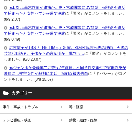
元EXILE黒木啓司が逮捕か…妻・宮崎麗果にDV疑惑、保護命令違反
で捕まったと女性セブン報道で波紋
に『匿名』がコメントをしました。
(8/9 2:07)
元EXILE黒木啓司が逮捕か…妻・宮崎麗果にDV疑惑、保護命令違反
で捕まったと女性セブン報道で波紋
に『匿名』がコメントをしました。
(8/9 0:49)
広末涼子がTBS『THE TIME,』出演。双極性障害公表の理由、今後の
芸能活動語る。子供からの言葉明かし批判も…
に『匿名』がコメントを
しました。(8/8 20:07)
元ジャンポケ斉藤慎二に懲役7年求刑。不同意性交事件で実刑判決が
濃厚に…被害女性が裁判に出廷、深刻な被害告白
に『ドバシー』がコメ
ントをしました。(8/8 15:57)
カテゴリー
事件・事故・トラブル
噂・疑惑
テレビ番組・映画
熱愛・結婚・妊娠