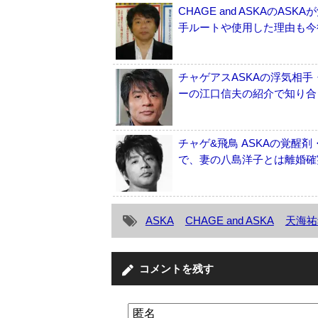
CHAGE and ASKAのA
手ルートや使用した理由も今後
チャゲアスASKAの浮気相
ーの江口信夫の紹介で知り合っ
チャゲ&飛鳥 ASKAの覚醒
で、妻の八島洋子とは離婚確実
ASKA
CHAGE and ASKA
天海祐
コメントを残す