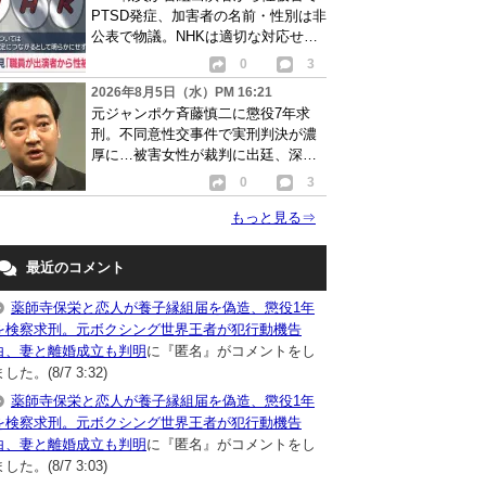
PTSD発症、加害者の名前・性別は非
公表で物議。NHKは適切な対応せず
謝罪
0
3
2026年8月5日（水）PM 16:21
元ジャンポケ斉藤慎二に懲役7年求
刑。不同意性交事件で実刑判決が濃
厚に…被害女性が裁判に出廷、深刻
な被害告白
0
3
もっと見る
⇒
最近のコメント
薬師寺保栄と恋人が養子縁組届を偽造、懲役1年
を検察求刑。元ボクシング世界王者が犯行動機告
白、妻と離婚成立も判明
に『匿名』がコメントをし
した。(8/7 3:32)
薬師寺保栄と恋人が養子縁組届を偽造、懲役1年
を検察求刑。元ボクシング世界王者が犯行動機告
白、妻と離婚成立も判明
に『匿名』がコメントをし
した。(8/7 3:03)