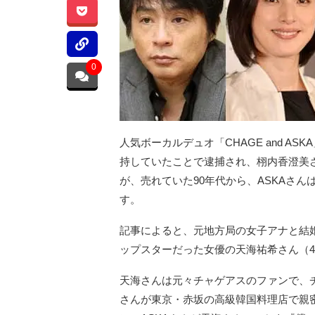
0
人気ボーカルデュオ「CHAGE and ASK
持していたことで逮捕され、栩内香澄美さ
が、売れていた90年代から、ASKAさん
す。
記事によると、元地方局の女子アナと結婚
ップスターだった女優の天海祐希さん（4
天海さんは元々チャゲアスのファンで、チ
さんが東京・赤坂の高級韓国料理店で親