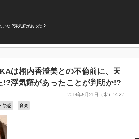
いた!?浮気癖があった!?
KAは栩内香澄美との不倫前に、天
!?浮気癖があったことが判明か!?
2014年5月21日（水）14:22
・疑惑
音楽