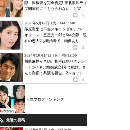
際、同棲愛を完全否定! 東北復興ライ
ブ開演前に「もう会わない」と宣言
し謝罪!
5
2020年5月12日（火）AM 11:48
茅原実里に不倫スキャンダル。バイ
オリニスト室屋光一郎と6年交際、現
在の恋人?も既婚者で…画像あり
2
2024年10月14日（月）PM 12:56
川崎麻世が再婚、相手は釣りタレン
ト? カイヤと離婚成立1年で結婚、さ
んま御殿で共演も報告。2ショット画
像あり
4
人気ブログランキング
最近の投稿