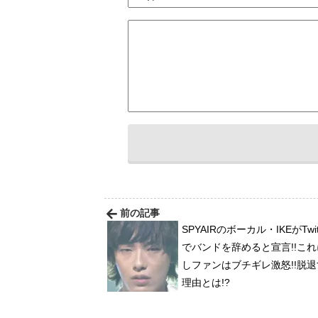
前の記事
SPYAIRのボーカル・IKEがTwit
でバンドを辞めると宣言!!こ
しファンはブチギレ激怒!!脱
理由とは!?