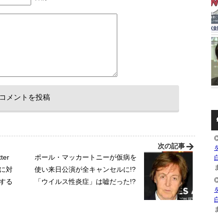
次の記事
ter
ポール・マッカートニーが仮病を
ま
れに対
使い来日公演が全キャンセルに!?
退する
「ウイルス性炎症」は嘘だった!?
ま