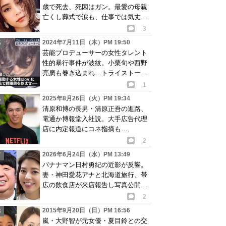
歳で死去、死因はガン。最愛の母親
亡くし葬式で涙も、仕事では気丈に
振る舞う。
3
2024年7月11日（木）PM 19:50
芸能プロデューサーの女性タレント
性的暴行事件が波紋。小栗旬や西野
亮廣も巻き込まれ…トライストーン
会長が心境明かす
1
2025年8月26日（火）PM 19:34
清原和博の長男・清原正吾の進路、
電通か博報堂入社説。大手広告代理
店に内定報道にコネ指摘も…
2
2026年6月24日（水）PM 13:49
バナナマン日村勇紀の近影が反響。
妻・神田愛花アナと北海道旅行、帯
広の飲食店が来店報告し写真公開。
画像あり
2
2015年9月20日（日）PM 16:56
嵐・大野智が元女優・夏目鈴との交