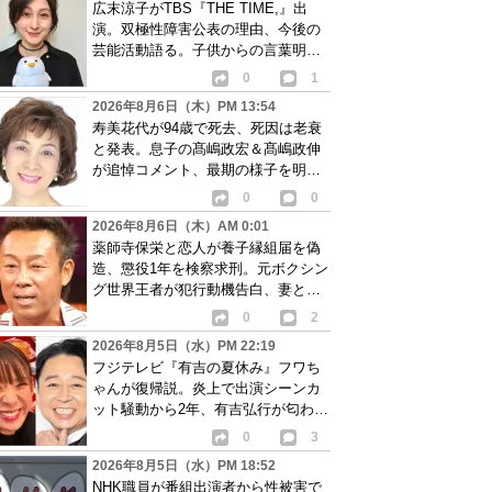
広末涼子がTBS『THE TIME,』出
演。双極性障害公表の理由、今後の
芸能活動語る。子供からの言葉明か
し批判も…
0
1
2026年8月6日（木）PM 13:54
寿美花代が94歳で死去、死因は老衰
と発表。息子の髙嶋政宏＆髙嶋政伸
が追悼コメント、最期の様子を明か
す
0
0
2026年8月6日（木）AM 0:01
薬師寺保栄と恋人が養子縁組届を偽
造、懲役1年を検察求刑。元ボクシン
グ世界王者が犯行動機告白、妻と離
婚成立も判明
0
2
2026年8月5日（水）PM 22:19
フジテレビ『有吉の夏休み』フワち
ゃんが復帰説。炎上で出演シーンカ
ット騒動から2年、有吉弘行が匂わせ
か
0
3
2026年8月5日（水）PM 18:52
NHK職員が番組出演者から性被害で