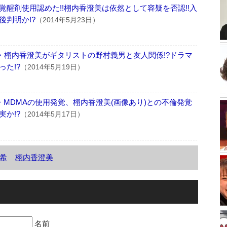
SKAが覚醒剤使用認めた!!栩内香澄美は依然として容疑を否認!!入
判明か!?
（2014年5月23日）
手・栩内香澄美がギタリストの野村義男と友人関係!?ドラマ
た!?
（2014年5月19日）
剤・MDMAの使用発覚、栩内香澄美(画像あり)との不倫発覚
か!?
（2014年5月17日）
希
栩内香澄美
名前