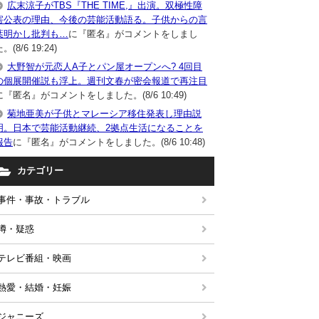
広末涼子がTBS『THE TIME,』出演。双極性障
害公表の理由、今後の芸能活動語る。子供からの言
葉明かし批判も…
に『匿名』がコメントをしまし
。(8/6 19:24)
大野智が元恋人A子とパン屋オープンへ? 4回目
の個展開催説も浮上。週刊文春が密会報道で再注目
に『匿名』がコメントをしました。(8/6 10:49)
菊地亜美が子供とマレーシア移住発表し理由説
明。日本で芸能活動継続、2拠点生活になることを
報告
に『匿名』がコメントをしました。(8/6 10:48)
カテゴリー
事件・事故・トラブル
噂・疑惑
テレビ番組・映画
熱愛・結婚・妊娠
ジャニーズ