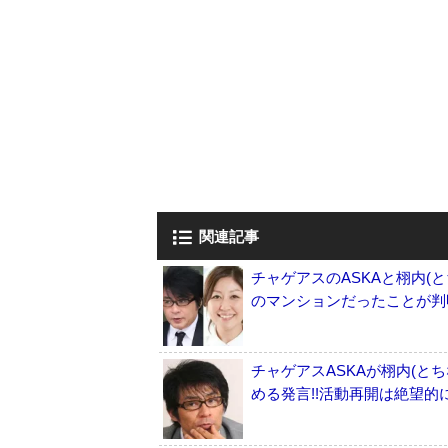
関連記事
チャゲアスのASKAと栩内(
のマンションだったことが判明
チャゲアスASKAが栩内(と
める発言!!活動再開は絶望的に