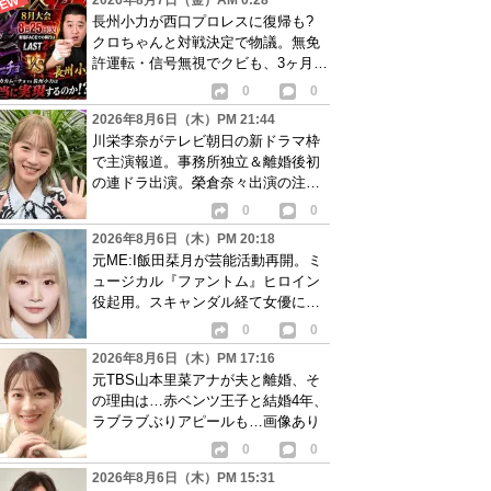
2026年8月7日（金）AM 0:28
長州小力が西口プロレスに復帰も?
クロちゃんと対戦決定で物議。無免
許運転・信号無視でクビも、3ヶ月で
リングに戻る
0
0
2026年8月6日（木）PM 21:44
川栄李奈がテレビ朝日の新ドラマ枠
で主演報道。事務所独立＆離婚後初
の連ドラ出演。榮倉奈々出演の注目
作に続き起用か
0
0
2026年8月6日（木）PM 20:18
元ME:I飯田栞月が芸能活動再開。ミ
ュージカル『ファントム』ヒロイン
役起用。スキャンダル経て女優に転
身か
0
0
2026年8月6日（木）PM 17:16
元TBS山本里菜アナが夫と離婚、そ
の理由は…赤ベンツ王子と結婚4年、
ラブラブぶりアピールも…画像あり
0
0
2026年8月6日（木）PM 15:31