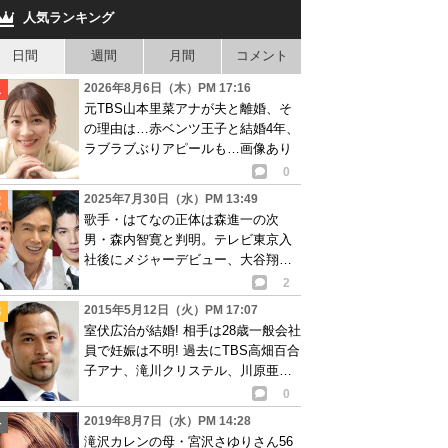
人気ランキング
日間
週間
月間
コメント
2026年8月6日（木）PM 17:16
元TBS山本里菜アナが夫と離婚、そ
の理由は…赤ベンツ王子と結婚4年、
ラブラブぶりアピールも…画像あり
0
2025年7月30日（水）PM 13:49
歌手・はてなの正体は森進一の次
男・森内智寛と判明。テレビ東京入
社後にメジャーデビュー、大谷翔平
選手の入場曲に起用
2
2015年5月12日（火）PM 17:07
室伏広治が結婚! 相手は28歳一般会社
員で妊娠は不明! 過去にTBS高畑百合
子アナ、滝川クリステル、川原亜矢
子との熱愛疑惑が
0
2019年8月7日（水）PM 14:28
滝沢カレンの母・宮沢さゆりさん56