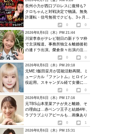
2026年8月7日（金）AM 0:28
長州小力が西口プロレスに復帰も?
クロちゃんと対戦決定で物議。無免
許運転・信号無視でクビも、3ヶ月で
リングに戻る
0
0
2026年8月6日（木）PM 21:44
川栄李奈がテレビ朝日の新ドラマ枠
で主演報道。事務所独立＆離婚後初
の連ドラ出演。榮倉奈々出演の注目
作に続き起用か
0
0
2026年8月6日（木）PM 20:18
元ME:I飯田栞月が芸能活動再開。ミ
ュージカル『ファントム』ヒロイン
役起用。スキャンダル経て女優に転
身か
0
0
2026年8月6日（木）PM 17:16
元TBS山本里菜アナが夫と離婚、そ
の理由は…赤ベンツ王子と結婚4年、
ラブラブぶりアピールも…画像あり
0
1
2026年8月6日（木）PM 15:31