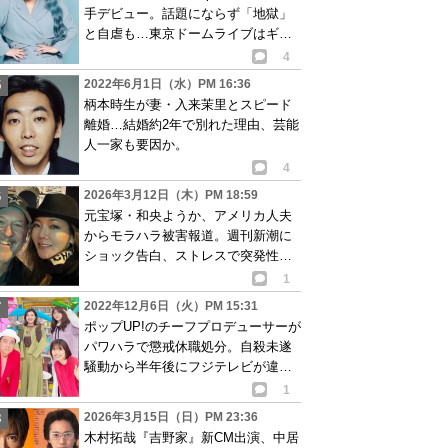
手デビュー。話題にならず「地獄」
と自虐も…東京ドームライブはギネ
ス世界記録に
4
2022年6月1日（水）PM 16:36
柄本時生が妻・入来茉里とスピード
離婚…結婚約2年で別れた理由、芸能
人一家も要因か。
4
2026年3月12日（木）PM 18:59
元宝塚・和央ようか、アメリカ人夫
からモラハラ被害報道。週刊新潮に
ショック告白、ストレスで突発性難
聴発症か
1
2022年12月6日（火）PM 15:31
ポップUP!のチーフプロデューサーが
パワハラで懲戒休職処分。自殺未遂
騒動から半年後にフジテレビが違反
行為認める
1
2026年3月15日（日）PM 23:36
木村拓哉『吉野家』新CM出演、中居