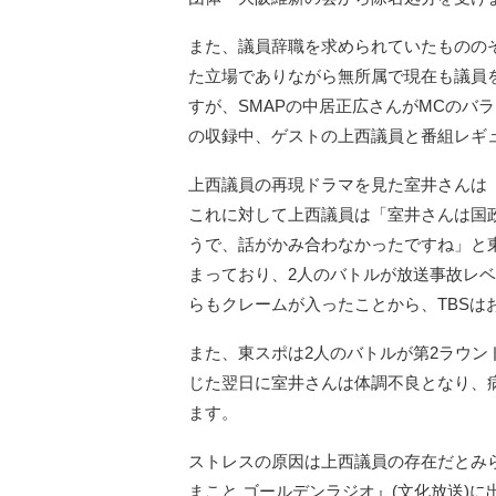
また、議員辞職を求められていたものの
た立場でありながら無所属で現在も議員
すが、SMAPの中居正広さんがMCのバラ
の収録中、ゲストの上西議員と番組レギ
上西議員の再現ドラマを見た室井さんは
これに対して上西議員は「室井さんは国
うで、話がかみ合わなかったですね」と
まっており、2人のバトルが放送事故レ
らもクレームが入ったことから、TBSは
また、東スポは2人のバトルが第2ラウン
じた翌日に室井さんは体調不良となり、
ます。
ストレスの原因は上西議員の存在だとみら
まこと ゴールデンラジオ』(文化放送)