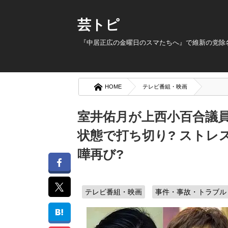
芸トピ
『中居正広の金曜日のスマたちへ』で維新の党除名
HOME
テレビ番組・映画
室井佑月が上西小百合議員
状態で打ち切り? ストレ
嘩再び?
テレビ番組・映画
事件・事故・トラブル