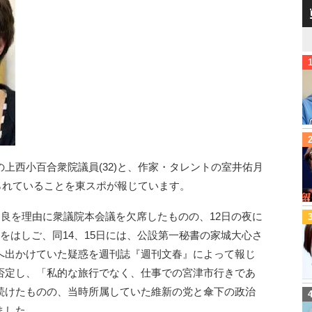
上西小百合衆院議員(32)と、作家・タレントの室井佑月
げられていることを東スポが報じています。
不良を理由に衆議院本会議を欠席したものの、12日の夜に
をはしご、同14、15日には、公設第一秘書の家城大心さ
旅行へ出かけていた疑惑を週刊誌『週刊文春』によって報じ
否定し、「私的な旅行でなく、仕事での宮津市行きであ
続けたものの、当時所属していた維新の党と傘下の政治
ました。