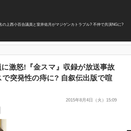
の上西小百合議員と室井佑月がマジゲンカトラブル? 不仲で共演NGに?
に激怒!『金スマ』収録が放送事故
スで突発性の痔に? 自叙伝出版で喧
2015年8月4日（火）15:09