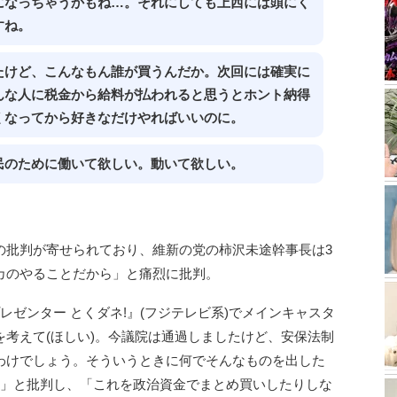
になっちゃうかもね…。それにしても上西には頭にく
すね。
たけど、こんなもん誰が買うんだか。次回には確実に
んな人に税金から給料が払われると思うとホント納得
くなってから好きなだけやればいいのに。
民のために働いて欲しい。動いて欲しい。
の批判が寄せられており、維新の党の柿沢未途幹事長は3
カのやることだから」と痛烈に批判。
レゼンター とくダネ!』(フジテレビ系)でメインキャスタ
考えて(ほしい)。今議院は通過しましたけど、安保法制
わけでしょう。そういうときに何でそんなものを出した
ね」と批判し、「これを政治資金でまとめ買いしたりしな