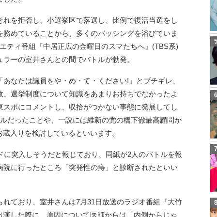
それを拒否し、小選挙区で落選し、比例で復活当選をし
を務めていることから、多くのバッシングを浴びていま
エティ番組『中居正広の金曜日のスマたちへ』(TBS系)
ュラーの室井さんとの間でバトルが勃発。
「あなたは議員をや・め・て・ください!」とブチギレ、
政、選挙制度について知識をあまりお持ちでなかったよ
東スポにコメントし、収拾がつかない事態に発展してし
ベルだったことや、一説には維新の党の橋下徹最高顧問か
お蔵入りを検討しているといいます。
ドに突入しそうだと報じており、同紙が2人のバトルを報
病院に行ったところ「突発性の痔」と診断されたといい
れており、室井さんは7月31日放送のラジオ番組『大竹
に出演した際に、原因について医師からは「内側からじゃ