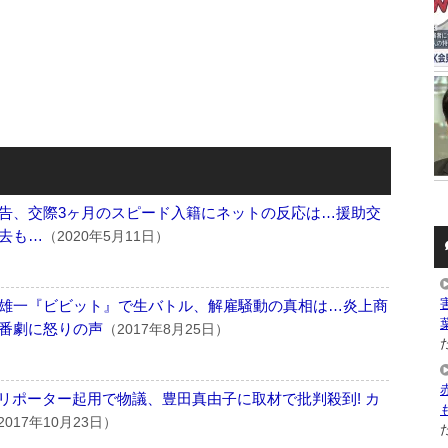
告、交際3ヶ月のスピード入籍にネットの反応は…援助交
去も…
（2020年5月11日）
雄一『ビビット』で生バトル、解雇騒動の真相は…炎上商
番劇に怒りの声
（2017年8月25日）
た
合リポーター起用で物議、豊田真由子に取材で批判殺到! カ
2017年10月23日）
た