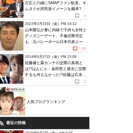
正広との縁にSMAPファン歓喜。キ
ムタクが庶民派イメージを継承? 動
画あり
4
2023年3月10日（金）PM 14:12
山本隆弘が妻に内緒で子持ち女性と
ディズニーデート、不倫交際否定
も…元バレーボール日本代表エース
に浮気疑惑
11
2014年6月27日（金）PM 15:08
佐藤健と森カンナの交際の真相と
は!?はんにゃ・金田哲と過去に交際
するも何もなかった!?佐藤は広末涼
子に未練タラタラ!?
2
人気ブログランキング
最近の投稿