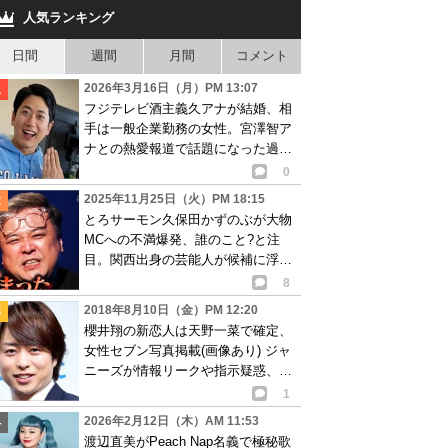
人気ランキング
日間
週間
月間
コメント
2026年3月16日（月）PM 13:07
フジテレビ酒主義久アナが結婚、相
手は一般企業勤務の女性。宮澤智ア
ナとの熱愛報道で話題になった過去
も
0
2025年11月25日（火）PM 18:15
とろサーモン久保田かずのぶが大物
MCへの不満爆発、誰のこと?と注
目。関西出身の芸能人が候補に浮上
も…
8
2018年8月10日（金）PM 12:20
櫻井翔の新恋人は天野一菜で確定、
女性セブン写真掲載(画像あり) ジャ
ニーズが情報リークや指示疑惑、彼
女潰しを画策?
1
2026年2月12日（木）AM 11:53
渡辺直美がPeach Nap名義で極秘歌