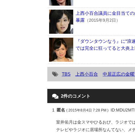
上西小百合議員に金目当ての
暴露
（2015年9月2日）
『ダウンタウンなう』に“浪速
では完全に狂ってると大炎上
TBS
上西小百合
中居正広の金曜
2件のコメント
1
匿名
ID:MDU2MT
( 2015年8月4日 7:28 PM )
室井佑月は金スマやひるおび、ラジオで
テレビやラジオに居場所なんてない、メ