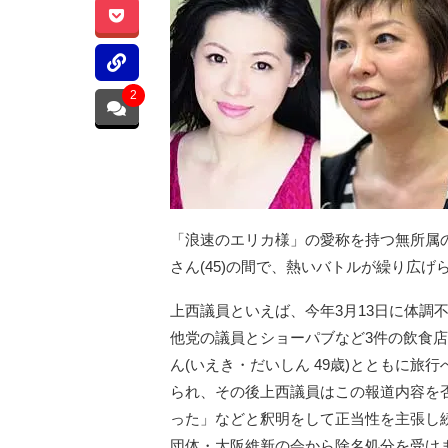
2
「浪速のエリカ様」の愛称を持つ無所属の
さん(45)の間で、熱いバトルが繰り広
上西議員といえば、今年3月13日に体調
他党の議員とショーパブなど3件の飲食店
ん(いえき・だいしん 49歳)とともに
られ、その後上西議員はこの報道内容を
った」などと釈明をして正当性を主張し
団体・大阪維新の会から除名処分を受け