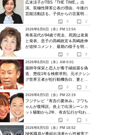
広末涼子がTBS『THE TIME,』出
演。双極性障害公表の理由、今後の
芸能活動語る。子供からの言葉明か
し批判も…
0
2
2026年8月6日（木）PM 13:54
寿美花代が94歳で死去、死因は老衰
と発表。息子の髙嶋政宏＆髙嶋政伸
が追悼コメント、最期の様子を明か
す
0
0
2026年8月6日（木）AM 0:01
薬師寺保栄と恋人が養子縁組届を偽
造、懲役1年を検察求刑。元ボクシン
グ世界王者が犯行動機告白、妻と離
婚成立も判明
0
2
2026年8月5日（水）PM 22:19
フジテレビ『有吉の夏休み』フワち
ゃんが復帰説。炎上で出演シーンカ
ット騒動から2年、有吉弘行が匂わせ
か
0
3
2026年8月5日（水）PM 18:52
NHK職員が番組出演者から性被害で