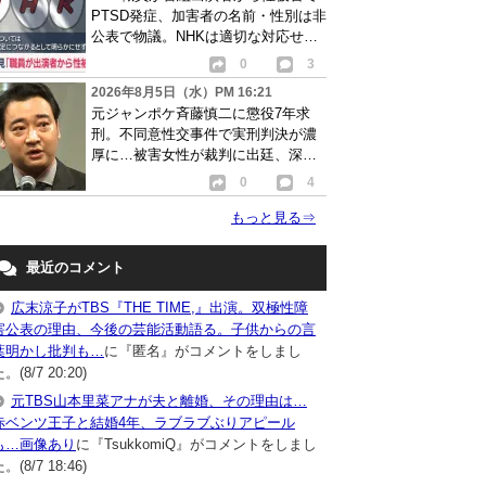
PTSD発症、加害者の名前・性別は非
公表で物議。NHKは適切な対応せず
謝罪
0
3
2026年8月5日（水）PM 16:21
元ジャンポケ斉藤慎二に懲役7年求
刑。不同意性交事件で実刑判決が濃
厚に…被害女性が裁判に出廷、深刻
な被害告白
0
4
もっと見る
⇒
最近のコメント
広末涼子がTBS『THE TIME,』出演。双極性障
害公表の理由、今後の芸能活動語る。子供からの言
葉明かし批判も…
に『匿名』がコメントをしまし
。(8/7 20:20)
元TBS山本里菜アナが夫と離婚、その理由は…
赤ベンツ王子と結婚4年、ラブラブぶりアピール
も…画像あり
に『TsukkomiQ』がコメントをしまし
。(8/7 18:46)