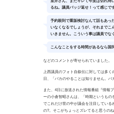
室井さん、またキレて今度は切れ痔
るね。議員バッジ返せ！って感じで
予約殺到で重版検討なんて話もあっ
いなくなるでしょうが、それまでこ
いきません。こういう事は議員でな
こんなことをする時間があるなら国
などのコメントが寄せられていました。
上西議員のフォト自叙伝に対しては多く
日、「バカのやることは知りません。バ
また、4日に放送された情報番組『情報プ
ーの小倉智昭さんは、「時期というものを
でこれだけ世の中が議会を注目している
の?。そこがちょっとズレてると思うの