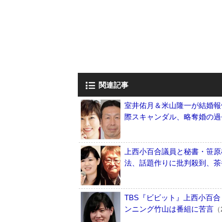
関連記事
室井佑月＆米山隆一が結婚報
際スキャンダル、略奪婚の過
上西小百合議員と秘書・笹原
法、話題作りに批判殺到、茶
TBS『ビビット』上西小百
ンニング竹山は番組に苦言
（