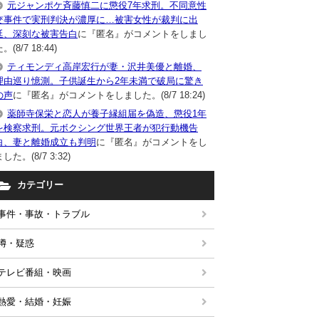
元ジャンポケ斉藤慎二に懲役7年求刑。不同意性
交事件で実刑判決が濃厚に…被害女性が裁判に出
廷、深刻な被害告白
に『匿名』がコメントをしまし
。(8/7 18:44)
ティモンディ高岸宏行が妻・沢井美優と離婚、
理由巡り憶測。子供誕生から2年未満で破局に驚き
の声
に『匿名』がコメントをしました。(8/7 18:24)
薬師寺保栄と恋人が養子縁組届を偽造、懲役1年
を検察求刑。元ボクシング世界王者が犯行動機告
白、妻と離婚成立も判明
に『匿名』がコメントをし
した。(8/7 3:32)
カテゴリー
事件・事故・トラブル
噂・疑惑
テレビ番組・映画
熱愛・結婚・妊娠