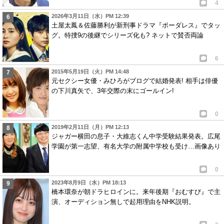
4
2026年3月11日（水）PM 12:39
土屋太鳳＆佐藤勝利が新刑事ドラマ『ボーダレス』でタッ
グ。特捜9の後継でシリーズ化も? ネットで賛否両論
6
2015年5月19日（火）PM 14:48
元セクシー女優・みひろがブログで結婚発表! 相手は俳優
の下川真矢で、3年交際の末にゴールイン!
0
2019年2月11日（月）PM 12:13
ジャガー横田の息子・大維志くん中学受験結果発表。広尾
学園が第一志望、有名大学の附属中学校も受け…画像あり
0
2023年8月9日（水）PM 18:13
橋本環奈が朝ドラヒロインに。来年後期『おむすび』で主
演、オーディション無しで起用理由をNHK説明。