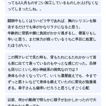
っても2人共ものすごい加工しているものしか上げなくな
ってしまったしね。。
闘病中もしくはリハビリ中であれば、胸のシリコンを除
去するだけでも体がかなりラクになると思う。
年齢的に背筋や腰に負担がかかり過ぎるし、寝返りもし
辛いと思う。まだ体力が残っているうちに早目に処置し
たほうがいい。
この間テレビで見た時も、背もたれにもたれかかって首
も前に出てて座っているのもやっとな感じだった。呂律
も回りにくいし何か神経系の病気なのでは？
身体も小さくなっていて、いくら還暦超えでも、今まで
ずっと筋トレなどて身体を鍛えていたのに変化が急激過
ぎる。恭子さんも歯痒いだろうと思うしすごく心配
以前、何かの動画で明らかに様子がおかしかったので大
丈夫かなと思ってた。