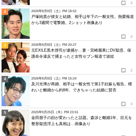
0
2026年8月8日（土）PM 18:52
戸塚純貴が彼女と結婚、相手は年下の一般女性。熱愛報道
から3週間で電撃婚。2ショット画像あり
0
2026年8月8日（土）PM 20:27
元EXILE黒木啓司が逮捕か…妻・宮崎麗果にDV疑惑、保
護命令違反で捕まったと女性セブン報道で波紋
2
2026年8月8日（土）PM 15:24
及川光博が再婚、相手は一般女性で第1子妊娠も報告。檀
れいと離婚から約8年、できちゃった結婚に賛否
0
2025年9月25日（木）PM 23:51
金田朋子の顔が変わったと話題。森渉と離婚1年、目元を
整形疑惑浮上も真相は…画像あり