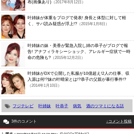
布(画像あり)
（2017年8月12日）
叶姉妹が体重をブログで発表! 身長と体型に対して軽
く、サバ読み疑惑が浮上!?
（2015年1月8日）
叶姉妹の妹・美香が緊急入院し姉の恭子がブログで報
告! アナフィラキシーショック、アレルギー症状で一時
命の危険も?
（2015年12月2日）
叶姉妹がDXで公開した私服が10億超え!2人の仕事、収
入源は何!?妹の叶晴栄とは!?恭子の父親が暴行事件!?
（2014年1月10日）
フジテレビ
叶姉妹
叶恭子
病気
酒のツマミになる話
3件のコメント
↓コメント投稿
ID:NGQzZDMwY2