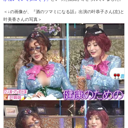
＜↓の画像が、『酒のツマミになる話』出演の叶恭子さん(左)と
叶美香さんの写真＞