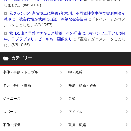
しました。(8/8 20:07)
元ジャンポケ斉藤慎二に懲役7年求刑。不同意性交事件で実刑判決が
濃厚に…被害女性が裁判に出廷、深刻な被害告白
に『ドバシー』がコメ
ントをしました。(8/8 15:57)
元TBS山本里菜アナが夫と離婚、その理由は…赤ベンツ王子と結婚4
年、ラブラブぶりアピールも…画像あり
に『匿名』がコメントをしまし
た。(8/8 10:55)
カテゴリー
事件・事故・トラブル
噂・疑惑
テレビ番組・映画
熱愛・結婚・妊娠
ジャニーズ
音楽
スポーツ
アイドル
不倫・浮気
破局・離婚