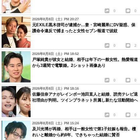
0
0
2026年8月8日（土）PM 20:27
元EXILE黒木啓司が逮捕か…妻・宮崎麗果にDV疑惑、保
護命令違反で捕まったと女性セブン報道で波紋
0
2
2026年8月8日（土）PM 18:52
戸塚純貴が彼女と結婚、相手は年下の一般女性。熱愛報道
から3週間で電撃婚。2ショット画像あり
0
0
2026年8月8日（土）PM 18:16
佐藤佳奈アナがレインボー池田直人と結婚、読売テレビ退
社理由が判明。ツインプラネット所属し新たな活動開始へ
0
0
2026年8月8日（土）PM 15:24
及川光博が再婚、相手は一般女性で第1子妊娠も報告。檀
れいと離婚から約8年、できちゃった結婚に賛否