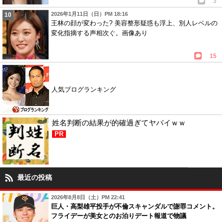
3
2026年1月11日（日）PM 18:16
王林の顔が変わった? 美容整形疑惑も浮上、別人レベルの
変化指摘する声相次ぐ。画像あり
15
人気ブログランキング
姓名判断の結果が的確過ぎてヤバイｗｗ
PR
最近の投稿
2026年8月8日（土）PM 22:41
巨人・高梨雄平投手が不倫スキャンダルで謝罪コメント。
フライデーが美女とのお泊りデート報道で物議