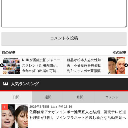
前の記事
次の記事
NHKが番組に旧ジャニー
粗品が松本人志の性加
ズタレント起用再開か。
害・不倫疑惑を痛烈批
今年の紅白出場の可能性
判? ジャンポケ斉藤慎二
も…ファンから反発の声
の性的暴行事件に言及、
も噴出
女性問題起こした芸人を
人気ランキング
叩く
日間
週間
月間
コメント
2026年8月8日（土）PM 18:16
佐藤佳奈アナがレインボー池田直人と結婚、読売テレビ退
社理由が判明。ツインプラネット所属し新たな活動開始へ