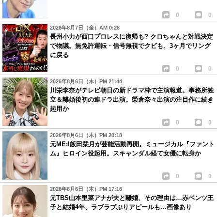
0
0
2026年8月7日（金）AM 0:28
長州小力が西口プロレスに復帰も? クロちゃんと対戦決定
で物議。無免許運転・信号無視でクビも、3ヶ月でリング
に戻る
0
0
2026年8月6日（木）PM 21:44
川栄李奈がテレビ朝日の新ドラマ枠で主演報道。事務所独
立＆離婚後初の連ドラ出演。榮倉奈々出演の注目作に続き
起用か
0
0
2026年8月6日（木）PM 20:18
元ME:I飯田栞月が芸能活動再開。ミュージカル『ファント
ム』ヒロイン役起用。スキャンダル経て女優に転身か
0
0
2026年8月6日（木）PM 17:16
元TBS山本里菜アナが夫と離婚、その理由は…赤ベンツ王
子と結婚4年、ラブラブぶりアピールも…画像あり