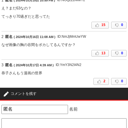
1
匿名
( 2024年10月15日 10:59 PM )
え？まだ63なの？
てっきり70過ぎだと思ってた
15
0
2
匿名
ID:NmJjMmUwYW
( 2024年10月16日 11:08 AM )
なぜ画像の胸の谷間をボカしてるんですか？
13
0
3
匿名
ID:YmY3N2I4N2
( 2024年10月17日 4:39 AM )
恭子さんもう漫画の世界
2
0
コメントを残す
名前