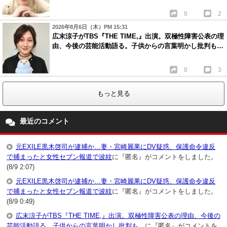
0
2
2026年8月6日（木）PM 15:31
広末涼子がTBS『THE TIME,』出演。双極性障害公表の理
由、今後の芸能活動語る。子供からの言葉明かし批判も…
0
3
もっと見る
最近のコメント
元EXILE黒木啓司が逮捕か…妻・宮崎麗果にDV疑惑、保護命令違反
で捕まったと女性セブン報道で波紋
に『匿名』がコメントをしました。
(8/9 2:07)
元EXILE黒木啓司が逮捕か…妻・宮崎麗果にDV疑惑、保護命令違反
で捕まったと女性セブン報道で波紋
に『匿名』がコメントをしました。
(8/9 0:49)
広末涼子がTBS『THE TIME,』出演。双極性障害公表の理由、今後の
芸能活動語る。子供からの言葉明かし批判も…
に『匿名』がコメントを