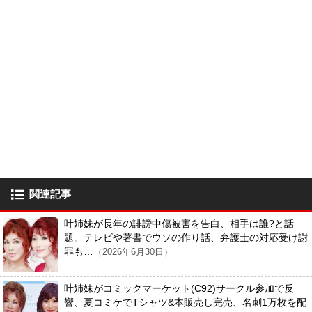
関連記事
叶姉妹が長年の誹謗中傷被害を告白、相手は誰?と話
題。テレビや著書でウソの作り話、弁護士の対応受け謝
罪も…
（2026年6月30日）
叶姉妹がコミックマーケット(C92)サークル参加で反
響、夏コミケでTシャツ&本販売し完売、名刺1万枚を配