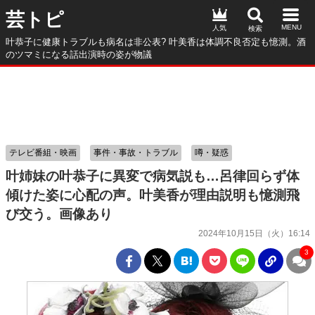
芸トピ
人気
叶恭子に健康トラブルも病名は非公表? 叶美香は体調不良否定も憶測。酒
のツマミになる話出演時の姿が物議
テレビ番組・映画
事件・事故・トラブル
噂・疑惑
叶姉妹の叶恭子に異変で病気説も…呂律回らず体
傾けた姿に心配の声。叶美香が理由説明も憶測飛
び交う。画像あり
2024年10月15日（火）16:14
3