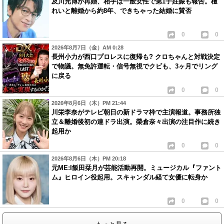
及川光博が再婚、相手は一般女性で第1子妊娠も報告。檀
れいと離婚から約8年、できちゃった結婚に賛否
0
0
2026年8月7日（金）AM 0:28
長州小力が西口プロレスに復帰も? クロちゃんと対戦決定
で物議。無免許運転・信号無視でクビも、3ヶ月でリング
に戻る
0
0
2026年8月6日（木）PM 21:44
川栄李奈がテレビ朝日の新ドラマ枠で主演報道。事務所独
立＆離婚後初の連ドラ出演。榮倉奈々出演の注目作に続き
起用か
0
0
2026年8月6日（木）PM 20:18
元ME:I飯田栞月が芸能活動再開。ミュージカル『ファント
ム』ヒロイン役起用。スキャンダル経て女優に転身か
0
0