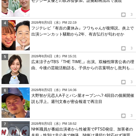
セクシー女優との飲み会参加。証拠動画流出で波紋
3
2026年8月5日（水）PM 22:19
フジテレビ『有吉の夏休み』フワちゃんが復帰説。炎上で
出演シーンカット騒動から2年、有吉弘行が匂わせか
3
2026年8月6日（木）PM 15:31
広末涼子がTBS『THE TIME,』出演。双極性障害公表の理
由、今後の芸能活動語る。子供からの言葉明かし批判も…
3
2026年8月5日（水）PM 14:36
大野智が元恋人A子とパン屋オープンへ? 4回目の個展開催
説も浮上。週刊文春が密会報道で再注目
3
2026年8月5日（水）PM 18:52
NHK職員が番組出演者から性被害でPTSD発症、加害者の
名前・性別は非公表で物議。NHKは適切な対応せず謝罪