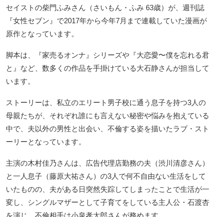
セイストの柴門ふみさん（さいもん・ふみ 63歳）が、週刊誌
『女性セブン』で2017年から今年7月まで連載していた漫画が
原作となっています。
脚本は、『家売るオンナ』シリーズや『大恋愛〜僕を忘れる君
と』など、数多くの作品を手掛けている大石静さんが担当して
います。
ストーリーは、私立のエリート男子校に通う息子を持つ3人の
母親たちが、それぞれ誰にも言えない秘密や悩みを抱えている
中で、夫以外の男性と出会い、不倫する姿を描いたラブ・スト
ーリーとなっています。
主演の木村佳乃さんは、広告代理店勤務の夫（渋川清彦さん）
と一人息子（藤原大祐さん）の3人で何不自由ない生活をして
いたものの、夫がある日突然失踪してしまったことで生活が一
変し、シングルマザーとして子育てをしている主人公・石渡杏
を演じ、不倫相手は小泉孝太郎さんが務めます。