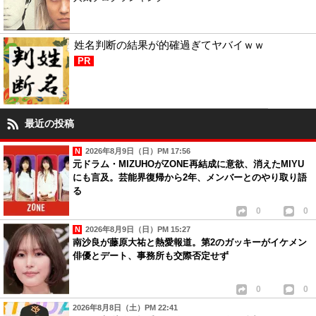
姓名判断の結果が的確過ぎてヤバイｗｗ
PR
最近の投稿
2026年8月9日（日）PM 17:56
元ドラム・MIZUHOがZONE再結成に意欲、消えたMIYU
にも言及。芸能界復帰から2年、メンバーとのやり取り語
る
0
0
2026年8月9日（日）PM 15:27
南沙良が藤原大祐と熱愛報道。第2のガッキーがイケメン
俳優とデート、事務所も交際否定せず
0
0
2026年8月8日（土）PM 22:41