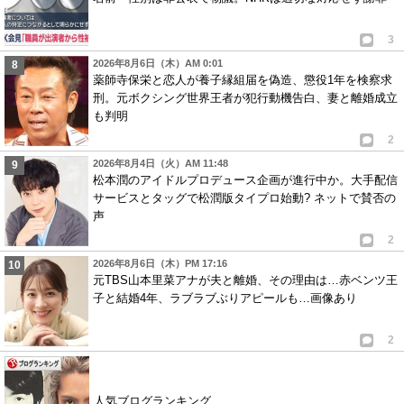
3
2026年8月6日（木）AM 0:01
薬師寺保栄と恋人が養子縁組届を偽造、懲役1年を検察求
刑。元ボクシング世界王者が犯行動機告白、妻と離婚成立
も判明
2
2026年8月4日（火）AM 11:48
松本潤のアイドルプロデュース企画が進行中か。大手配信
サービスとタッグで松潤版タイプロ始動? ネットで賛否の
声
2
2026年8月6日（木）PM 17:16
元TBS山本里菜アナが夫と離婚、その理由は…赤ベンツ王
子と結婚4年、ラブラブぶりアピールも…画像あり
2
人気ブログランキング