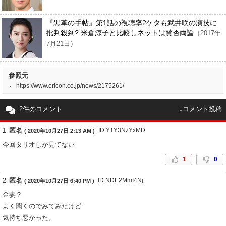
『黒革の手帖』第1話の視聴率2ケタも武井咲の演技に
批判殺到? 米倉涼子と比較しネットは賛否両論
（2017年
7月21日）
参照元
https://www.oricon.co.jp/news/2175261/
2件のコメント
↓コメント投稿
1
匿名
ID:YTY3NzYxMD
( 2020年10月27日 2:13 AM )
今回タリオしか見てない
1
0
2
匿名
ID:NDE2MmI4Nj
( 2020年10月27日 6:40 PM )
金妻？
よく聞くのでみてみたけど
気持ち悪かった。