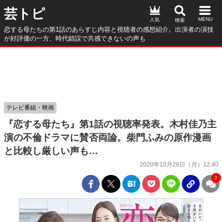
芸トピ
人気
恋する母たちの第1話のあらすじ内容と視聴者の感想紹介。出演者の演技
が好評価の一方、時代錯誤で共感できないの声も
テレビ番組・映画
『恋する母たち』第1話の視聴率発表。木村佳乃主
演の不倫ドラマに賛否両論。柴門ふみの原作漫画
と比較し厳しい声も…
2020年10月26日（月）12:40
2