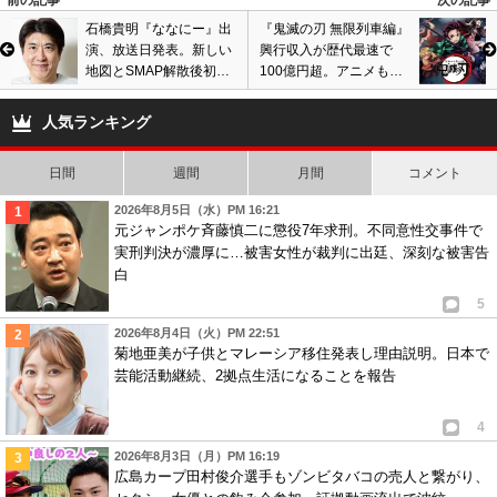
前の記事
次の記事
石橋貴明『ななにー』出
『鬼滅の刃 無限列車編』
演、放送日発表。新しい
興行収入が歴代最速で
地図とSMAP解散後初の
100億円超。アニメも好
共演。スマスマ以来10年
視聴率、千と千尋の神隠
ぶり、生放送で歌唱も。
しを超える大ヒットに?
人気ランキング
日間
週間
月間
コメント
2026年8月5日（水）PM 16:21
元ジャンポケ斉藤慎二に懲役7年求刑。不同意性交事件で
実刑判決が濃厚に…被害女性が裁判に出廷、深刻な被害告
白
5
2026年8月4日（火）PM 22:51
菊地亜美が子供とマレーシア移住発表し理由説明。日本で
芸能活動継続、2拠点生活になることを報告
4
2026年8月3日（月）PM 16:19
広島カープ田村俊介選手もゾンビタバコの売人と繋がり、