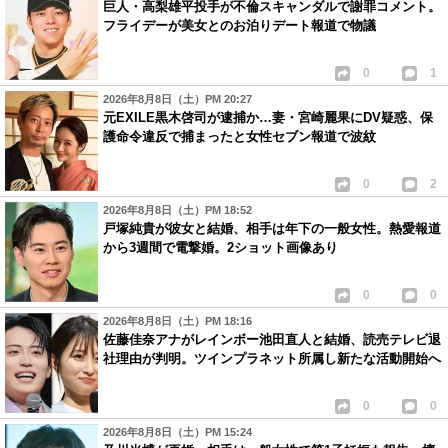
巨人・高梨雄平投手が不倫スキャンダルで謝罪コメント。
フライデーが美女とのお泊りデート報道で物議
0
1
2026年8月8日（土）PM 20:27
元EXILE黒木啓司が逮捕か…妻・宮崎麗果にDV疑惑、保
護命令違反で捕まったと女性セブン報道で波紋
0
2
2026年8月8日（土）PM 18:52
戸塚純貴が彼女と結婚、相手は年下の一般女性。熱愛報道
から3週間で電撃婚。2ショット画像あり
0
0
2026年8月8日（土）PM 18:16
佐藤佳奈アナがレインボー池田直人と結婚、読売テレビ退
社理由が判明。ツインプラネット所属し新たな活動開始へ
0
0
2026年8月8日（土）PM 15:24