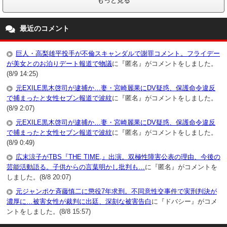
もっと見る
最近のコメント
巨人・高梨雄平投手が不倫スキャンダルで謝罪コメント。フライデー
が美女とのお泊りデート報道で物議
に『匿名』がコメントをしました。
(8/9 14:25)
元EXILE黒木啓司が逮捕か…妻・宮崎麗果にDV疑惑、保護命令違反
で捕まったと女性セブン報道で波紋
に『匿名』がコメントをしました。
(8/9 2:07)
元EXILE黒木啓司が逮捕か…妻・宮崎麗果にDV疑惑、保護命令違反
で捕まったと女性セブン報道で波紋
に『匿名』がコメントをしました。
(8/9 0:49)
広末涼子がTBS『THE TIME,』出演。双極性障害公表の理由、今後の
芸能活動語る。子供からの言葉明かし批判も…
に『匿名』がコメントを
しました。(8/8 20:07)
元ジャンポケ斉藤慎二に懲役7年求刑。不同意性交事件で実刑判決が
濃厚に…被害女性が裁判に出廷、深刻な被害告白
に『ドバシー』がコメ
ントをしました。(8/8 15:57)