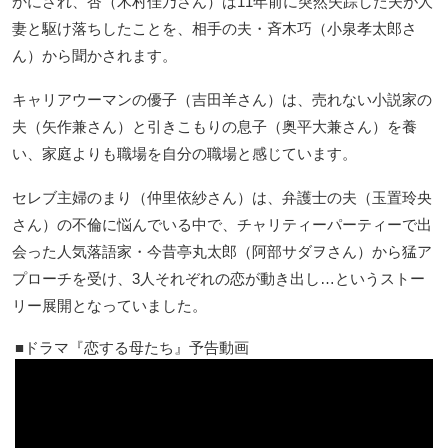
かにされ、杏（木村佳乃さん）は11年前に突然失踪した夫が人
妻と駆け落ちしたことを、相手の夫・斉木巧（小泉孝太郎さ
ん）から聞かされます。
キャリアウーマンの優子（吉田羊さん）は、売れない小説家の
夫（矢作兼さん）と引きこもりの息子（奥平大兼さん）を養
い、家庭よりも職場を自分の職場と感じています。
セレブ主婦のまり（仲里依紗さん）は、弁護士の夫（玉置玲央
さん）の不倫に悩んでいる中で、チャリティーパーティーで出
会った人気落語家・今昔亭丸太郎（阿部サダヲさん）から猛ア
プローチを受け、3人それぞれの恋が動き出し…というストー
リー展開となっていました。
ドラマ『恋する母たち』予告動画