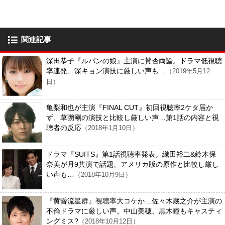
関連記事
深田恭子『ルパンの娘』主演に賛否両論。ドラマ低視聴
率連発、深キョン演技に厳しい声も…
（2019年5月12
日）
亀梨和也が主演『FINAL CUT』初回視聴率2ケタ届か
ず、草彅剛の演技と比較し厳しい声…第1話の内容と視
聴者の反応
（2018年1月10日）
ドラマ『SUITS』第1話視聴率発表。織田裕二&鈴木保
奈美が月9共演で話題、アメリカ版の原作と比較し厳し
い声も…
（2018年10月9日）
『黄昏流星群』視聴率大コケか…佐々木蔵之介が主演の
不倫ドラマに厳しい声。中山美穂、黒木瞳もキャスティ
ングミス?
（2018年10月12日）