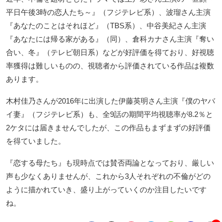
平日午後3時の恋人たち～』（フジテレビ系）、波瑠さん主演
『あなたのことはそれほど』（TBS系）、中谷美紀さん主演
『あなたには帰る家がある』（同）、倉科カナさん主演『奪い
合い、冬』（テレビ朝日系）などが好評価を得ており、好視聴
率獲得は難しいものの、視聴者から評価されている作品は複数
あります。
木村佳乃さんが2016年に出演した伊藤英明さん主演『僕のヤバ
イ妻』（フジテレビ系）も、全9話の期間平均視聴率が8.2％と
2ケタには届きませんでしたが、この作品もまずまずの好評価
を得ていました。
『恋する母たち』も現時点では賛否両論となっており、厳しい
声も少なくありませんが、これから3人それぞれの不倫がどの
ように描かれていき、盛り上がっていくのか注目したいです
ね。