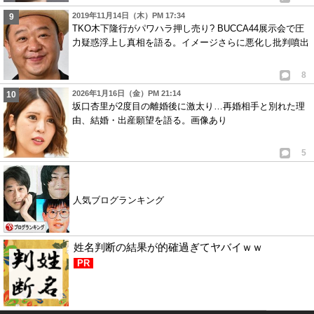
2019年11月14日（木）PM 17:34
TKO木下隆行がパワハラ押し売り? BUCCA44展示会で圧
力疑惑浮上し真相を語る。イメージさらに悪化し批判噴出
8
2026年1月16日（金）PM 21:14
坂口杏里が2度目の離婚後に激太り…再婚相手と別れた理
由、結婚・出産願望を語る。画像あり
5
人気ブログランキング
姓名判断の結果が的確過ぎてヤバイｗｗ
PR