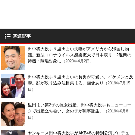
関連記事
田中将大投手＆里田まい夫妻がアメリカから帰国し物
議。新型コロナウイルス感染拡大で日本戻り、2週間の
待機・隔離対象に
（2020年4月2日）
田中将大投手＆里田まいの長男が可愛い、イケメンと反
響。顔が映り込み注目集まる。画像あり
（2019年7月15
日）
里田まい第2子の長女出産。田中将大投手もニューヨー
クで出産立ち会い、女の子が無事誕生。
（2019年6月8
日）
ヤンキース田中将大投手がAKB48の特別公演プロデュ