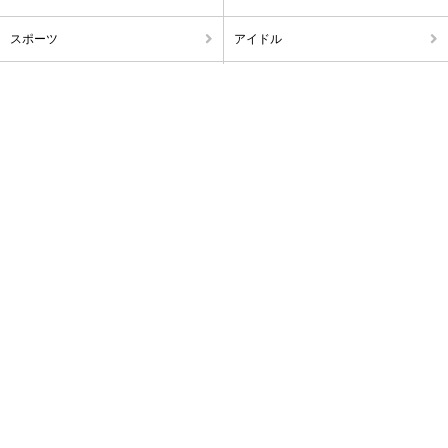
スポーツ
アイドル
不倫・浮気
破局・離婚
アナウンサー
出産・ママタレ・子育て
雑ネタ
暴露
訃報
海外
芸トピの最新ニュースをお届け!
芸トピ公式
芸トピ公式
Facebook
X
運営者情報
お問い合わせ