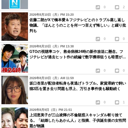
0
2
2026年8月10日（月）PM 15:20
佐藤二朗がXで橋本愛＆フジテレビとのトラブル蒸し返し
物議。「ほんとうのことを何一つ言えず悔しい」と綴り批
判も
0
0
2026年8月10日（月）PM 13:38
GTOの視聴率コケ、救命病棟24時の新作放送に懸念。フ
ジテレビが過去ヒット作の続編で数字獲得狙うも暗雲が…
0
0
2026年8月10日（月）AM 11:59
坂口杏里が配信者転身も夜逃げトラブル。家賃滞納で飼い
猫2匹を置き去り問題も浮上、万引き事件後も騒動続く
0
1
2026年8月9日（日）PM 21:51
上沼恵美子が三山凌輝の不倫疑惑スキャンダル斬り捨て
る。「結婚したらあかん人」と指摘、子供誕生後の女性問
題が物議