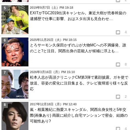
2
2019年9月7日（土）PM 19:18
EXITがTGC2019出演キャンセル。兼近大樹が売春斡旋の
逮捕歴で仕事に影響、おはスタ出演も見合わせ…
4
2025年11月25日（火）PM 18:15
とろサーモン久保田かずのぶが大物MCへの不満爆発、誰
のこと?と注目。関西出身の芸能人が候補に浮上も…
8
2026年3月16日（月）PM 15:10
松本人志が高須クリニックCM第3弾で素顔披露。ガキ使で
放送、容姿の変化に注目集まる。テレビ復帰巡り様々な反
応
2
2017年12月18日（月）PM 12:40
嵐・相葉雅紀に熱愛スキャンダル、関西出身女性と5年交
際(画像あり) 両親に紹介し自宅マンションで密会、結婚の
可能性あり?
4