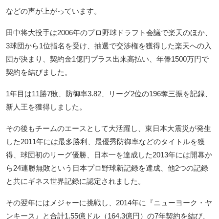
などの声が上がっています。
田中将大投手は2006年のプロ野球ドラフト会議で楽天のほか、
3球団から1位指名を受け、抽選で交渉権を獲得した楽天への入
団が決まり、契約金1億円プラス出来高払い、年俸1500万円で
契約を結びました。
1年目は11勝7敗、防御率3.82、リーグ2位の196奪三振を記録、
新人王を獲得しました。
その後もチームのエースとして大活躍し、東日本大震災が発生
した2011年には最多勝利、最優秀防御率などのタイトルを獲
得、球団初のリーグ優勝、日本一を達成した2013年には開幕か
ら24連勝無敗という日本プロ野球新記録を達成、他2つの記録
と共にギネス世界記録に認定されました。
その翌年にはメジャーに挑戦し、2014年に『ニューヨーク・ヤ
ンキース』と合計1.55億ドル（164.3億円）の7年契約を結び、