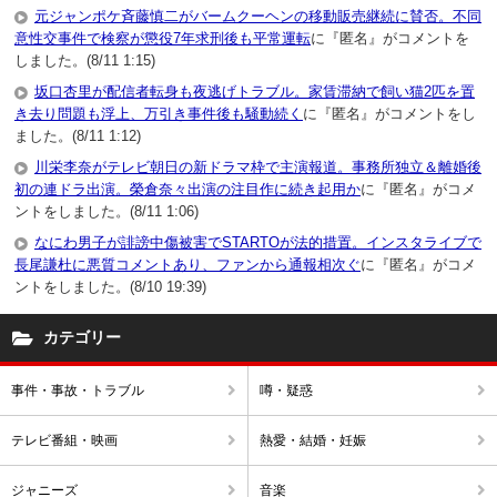
元ジャンポケ斉藤慎二がバームクーヘンの移動販売継続に賛否。不同
意性交事件で検察が懲役7年求刑後も平常運転
に『匿名』がコメントを
しました。(8/11 1:15)
坂口杏里が配信者転身も夜逃げトラブル。家賃滞納で飼い猫2匹を置
き去り問題も浮上、万引き事件後も騒動続く
に『匿名』がコメントをし
ました。(8/11 1:12)
川栄李奈がテレビ朝日の新ドラマ枠で主演報道。事務所独立＆離婚後
初の連ドラ出演。榮倉奈々出演の注目作に続き起用か
に『匿名』がコメ
ントをしました。(8/11 1:06)
なにわ男子が誹謗中傷被害でSTARTOが法的措置。インスタライブで
長尾謙杜に悪質コメントあり、ファンから通報相次ぐ
に『匿名』がコメ
ントをしました。(8/10 19:39)
カテゴリー
事件・事故・トラブル
噂・疑惑
テレビ番組・映画
熱愛・結婚・妊娠
ジャニーズ
音楽