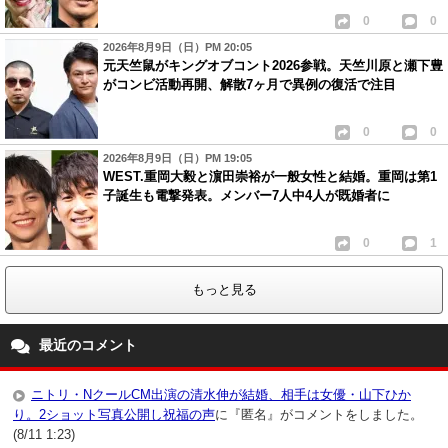
0
0
2026年8月9日（日）PM 20:05
元天竺鼠がキングオブコント2026参戦。天竺川原と瀬下豊
がコンビ活動再開、解散7ヶ月で異例の復活で注目
0
0
2026年8月9日（日）PM 19:05
WEST.重岡大毅と濵田崇裕が一般女性と結婚。重岡は第1
子誕生も電撃発表。メンバー7人中4人が既婚者に
0
1
もっと見る
最近のコメント
ニトリ・NクールCM出演の清水伸が結婚、相手は女優・山下ひか
り。2ショット写真公開し祝福の声
に『匿名』がコメントをしました。
(8/11 1:23)