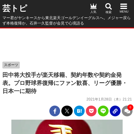
芸トピ
人気
マー君がヤンキースから東北楽天ゴールデンイーグルスへ。メジャー戻ら
ず本格復帰か。石井一久監督が会見で心境語る
スポーツ
田中将大投手が楽天移籍、契約年数や契約金発
表。プロ野球界復帰にファン歓喜、リーグ優勝・
日本一に期待
2021年1月28日（木）21:21
0