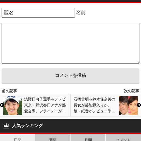
名前
前の記事
次の記事
渋野日向子選手＆テレビ
石橋貴明＆鈴木保奈美の
東京・野沢春日アナが熱
長女が芸能界入りか。
愛交際。フライデーが新
娘・紙音がデビュー準備
型コロナ感染2週間後の
開始で夫婦関係悪化の懸
ホテル密会目撃。画像あ
念。ネットでも厳しい声
人気ランキング
り
日間
週間
月間
コメント