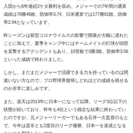
入団から6年連続2ケタ勝利を収め、メジャーでの7年間の通算
成績は78勝46敗、防御率3.74、日米通算では177勝81敗、防御
率2.94となっています。
昨シーズンは新型コロナウイルスの影響で開幕が大幅に遅れた
ことに加えて、夏季キャンプ中にはチームメイトの打球が頭部
を直撃するアクシデントもあり、10登板で3勝3敗、防御率3.56
といった成績で終わりました。
しかし、まだまだメジャーで活躍できる力を持っているのは間
違いない方なので、プロ野球界復帰しどれほどの成績を残せる
のか非常に楽しみです。
また、楽天は2013年に日本一になって以降、リーグ3位以下の
状態が続いており、昨年も4位という残念な結果に終わってい
たのですが、元メジャーリーガーでもある石井一久監督のもと
で、今年は是非とも2度目のリーグ優勝、日本一を達成となる