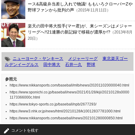
ース&高級弁当差し入れで物議! ももいろクローバーZや
野球ファンから批判の声
（2015年11月11日）
楽天の田中将大投手(マー君)が、来シーズンはメジャー
リーグへ!!21連勝の新記録で移籍が濃厚か!?
（2013年8月
20日）
ニューヨーク・ヤンキース
メジャーリーグ
東北楽天ゴー
ルデンイーグルス
田中将大
石井一久
野球
参照元
https://www.nikkansports.com/baseball/mlb/news/202011020000040.html
https://www.sponichi.co.jp/baseball/news/2021/01/28/kiji/20210128s0000
1173366000c.html
https://www.tokyo-sports.co.jp/baseball/npb/2677293/
https://www3.nhk.or.jp/news/html/20210128/k10012837781000.html
https://www.nikkansports.com/baseball/news/202101280000850.html
コメントを残す