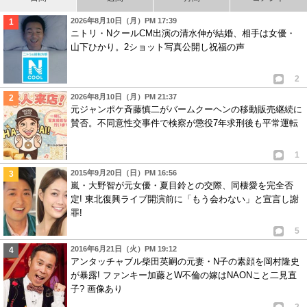
2026年8月10日（月）PM 17:39
ニトリ・NクールCM出演の清水伸が結婚、相手は女優・
山下ひかり。2ショット写真公開し祝福の声
2
2026年8月10日（月）PM 21:37
元ジャンポケ斉藤慎二がバームクーヘンの移動販売継続に
賛否。不同意性交事件で検察が懲役7年求刑後も平常運転
1
2015年9月20日（日）PM 16:56
嵐・大野智が元女優・夏目鈴との交際、同棲愛を完全否
定! 東北復興ライブ開演前に「もう会わない」と宣言し謝
罪!
5
2016年6月21日（火）PM 19:12
アンタッチャブル柴田英嗣の元妻・N子の素顔を岡村隆史
が暴露! ファンキー加藤とW不倫の嫁はNAONこと二見直
子? 画像あり