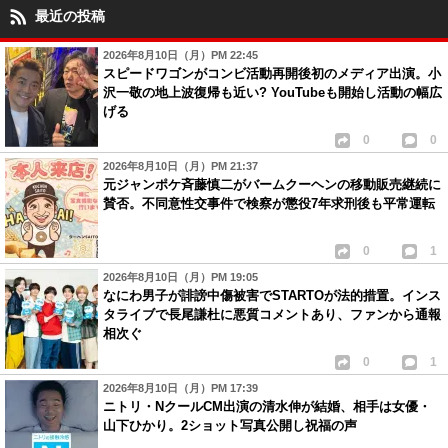
最近の投稿
2026年8月10日（月）PM 22:45
スピードワゴンがコンビ活動再開後初のメディア出演。小
沢一敬の地上波復帰も近い? YouTubeも開始し活動の幅広
げる
0
0
2026年8月10日（月）PM 21:37
元ジャンポケ斉藤慎二がバームクーヘンの移動販売継続に
賛否。不同意性交事件で検察が懲役7年求刑後も平常運転
0
1
2026年8月10日（月）PM 19:05
なにわ男子が誹謗中傷被害でSTARTOが法的措置。インス
タライブで長尾謙杜に悪質コメントあり、ファンから通報
相次ぐ
0
1
2026年8月10日（月）PM 17:39
ニトリ・NクールCM出演の清水伸が結婚、相手は女優・
山下ひかり。2ショット写真公開し祝福の声