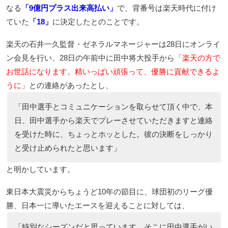
なる
「9億円プラス出来高払い」
で、背番号は楽天時代に付け
ていた
「18」
に決定したとのことです。
楽天の石井一久監督・ゼネラルマネージャーは28日にオンライ
ン会見を行い、28日の午前中に田中将大投手から
「楽天の方で
お世話になります。精いっぱい頑張って、優勝に貢献できるよ
うに」
との連絡があったとし、
「田中選手とコミュニケーションを取らせて頂く中で、本
日、田中選手から楽天でプレーさせていただきますと連絡
を受けた時に、ちょっとホッとした。彼の決断をしっかり
と受け止められたと思います」
と明かしています。
東日本大震災からちょうど10年の節目に、球団初のリーグ優
勝、日本一に導いたエースを迎えることに対しては、
「特別なシーズンだと思っています。そこに田中選手がい