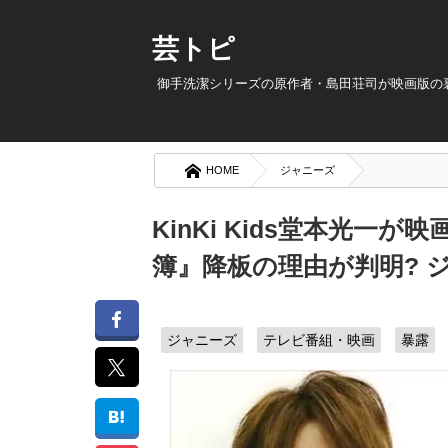
芸トピ
御手洗潔シリーズの原作者・島田荘司が映画版の裏
HOME
ジャニーズ
KinKi Kids堂本光一
簿』降板の理由が判明? 
ジャニーズ
テレビ番組・映画
暴露