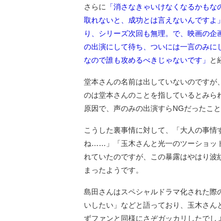
さらに
「消さなきゃいけなくなるかもな
取れないと、成功とは言えないんですよ
り、シリーズ次回も無理。で、映画の企
の出演にして待ち、ついには一言のみに
なので誰も攻めるべきじゃないです」
と
堂本さんの名前は出していないのですが
のは堂本さんのことを指しているとみら
原因で、声のみの出演すらNGだったこ
こうした裏事情に対して、「大人の事情
ね……」「玉木さんと光一のツーショッ
れていたのですが、この暴露はやはり波
まったようです。
島田さんはスペシャルドラマ化された際
いしたい」などと語っており、玉木さん
ずファンと同様にさぞガッカリしたでし