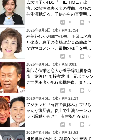
広末涼子がTBS『THE TIME,』出
演。双極性障害公表の理由、今後の
芸能活動語る。子供からの言葉明か
し批判も…
0
1
2026年8月6日（木）PM 13:54
寿美花代が94歳で死去、死因は老衰
と発表。息子の髙嶋政宏＆髙嶋政伸
が追悼コメント、最期の様子を明か
す
0
0
2026年8月6日（木）AM 0:01
薬師寺保栄と恋人が養子縁組届を偽
造、懲役1年を検察求刑。元ボクシン
グ世界王者が犯行動機告白、妻と離
婚成立も判明
0
0
2026年8月5日（水）PM 22:19
フジテレビ『有吉の夏休み』フワち
ゃんが復帰説。炎上で出演シーンカ
ット騒動から2年、有吉弘行が匂わせ
か
0
3
2026年8月5日（水）PM 18:52
NHK職員が番組出演者から性被害で