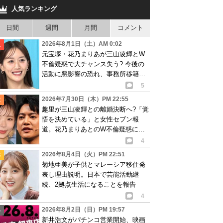
人気ランキング
日間
週間
月間
コメント
2026年8月1日（土）AM 0:02
元宝塚・花乃まりあが三山凌輝とW
不倫疑惑で大チャンス失う? 今後の
活動に悪影響の恐れ、事務所移籍が
消滅も?
5
2026年7月30日（木）PM 22:55
趣里が三山凌輝との離婚決断へ?「覚
悟を決めている」と女性セブン報
道。花乃まりあとのW不倫疑惑に水
谷豊も激怒し…
4
2026年8月4日（火）PM 22:51
菊地亜美が子供とマレーシア移住発
表し理由説明。日本で芸能活動継
続、2拠点生活になることを報告
4
2026年8月2日（日）PM 19:57
新井浩文がパチンコ営業開始、映画