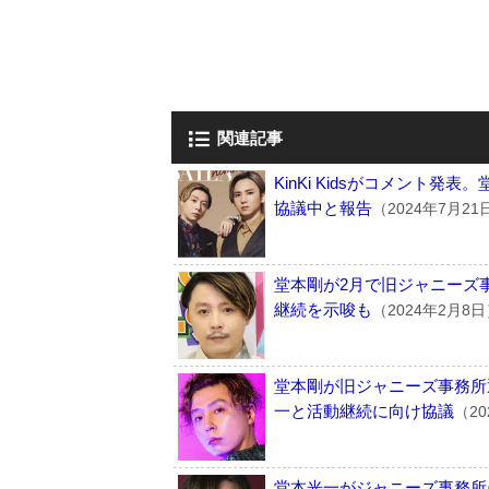
関連記事
KinKi Kidsがコメント
協議中と報告
（2024年7月21
堂本剛が2月で旧ジャニーズ事務
継続を示唆も
（2024年2月8
堂本剛が旧ジャニーズ事務所退所
一と活動継続に向け協議
（20
堂本光一がジャニーズ事務所