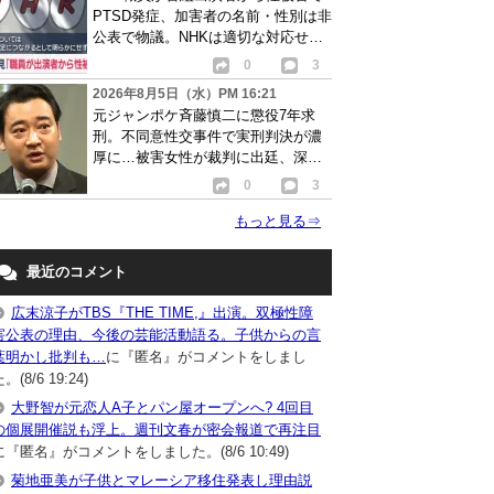
PTSD発症、加害者の名前・性別は非
公表で物議。NHKは適切な対応せず
謝罪
0
3
2026年8月5日（水）PM 16:21
元ジャンポケ斉藤慎二に懲役7年求
刑。不同意性交事件で実刑判決が濃
厚に…被害女性が裁判に出廷、深刻
な被害告白
0
3
もっと見る
⇒
最近のコメント
広末涼子がTBS『THE TIME,』出演。双極性障
害公表の理由、今後の芸能活動語る。子供からの言
葉明かし批判も…
に『匿名』がコメントをしまし
。(8/6 19:24)
大野智が元恋人A子とパン屋オープンへ? 4回目
の個展開催説も浮上。週刊文春が密会報道で再注目
に『匿名』がコメントをしました。(8/6 10:49)
菊地亜美が子供とマレーシア移住発表し理由説