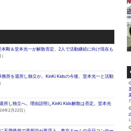
発表。堂本剛＆堂本光一が解散否定、2人で活動継続に向け現在も
日）
所を退所し独立か。KinKi Kidsの今後、堂本光一と活動
日）
た
し独立へ。理由説明しKinKi Kids解散は否定。堂本光
24年2月22日）
に不満爆発で退所説が再浮上…東京ドームの元日コンサー