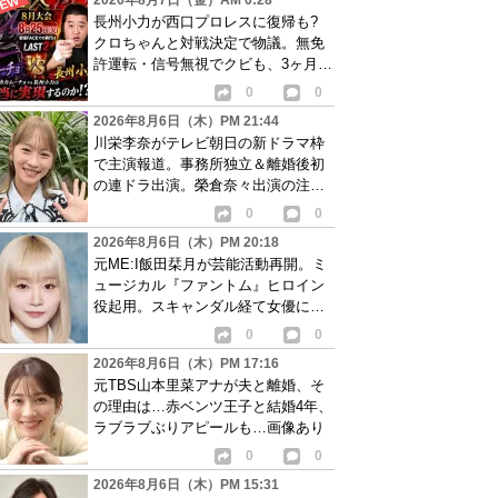
2026年8月7日（金）AM 0:28
長州小力が西口プロレスに復帰も?
クロちゃんと対戦決定で物議。無免
許運転・信号無視でクビも、3ヶ月で
リングに戻る
0
0
2026年8月6日（木）PM 21:44
川栄李奈がテレビ朝日の新ドラマ枠
で主演報道。事務所独立＆離婚後初
の連ドラ出演。榮倉奈々出演の注目
作に続き起用か
0
0
2026年8月6日（木）PM 20:18
元ME:I飯田栞月が芸能活動再開。ミ
ュージカル『ファントム』ヒロイン
役起用。スキャンダル経て女優に転
身か
0
0
2026年8月6日（木）PM 17:16
元TBS山本里菜アナが夫と離婚、そ
の理由は…赤ベンツ王子と結婚4年、
ラブラブぶりアピールも…画像あり
0
0
2026年8月6日（木）PM 15:31