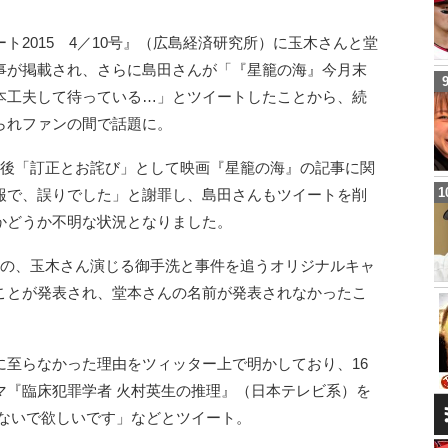
ト2015 4／10号』（広島経済研究所）に玉木さんと堂
事が掲載され、さらに島田さんが「『星籠の海』今月末
本工夫して待っている…」とツイートしたことから、続
られファンの間で話題に。
の後「訂正とお詫び」として映画『星籠の海』の記事に関
報で、誤りでした」と謝罪し、島田さんもツイートを削
かどうか不明な状況となりました。
のの、玉木さん演じる御手洗と事件を追うオリジナルキャ
ことが発表され、堂本さんの名前が発表されなかったこ
に至らなかった理由をツィッター上で明かしており、16
マ『臨床犯罪学者 火村英生の推理』（日本テレビ系）を
しないで欲しいです」などとツイート。