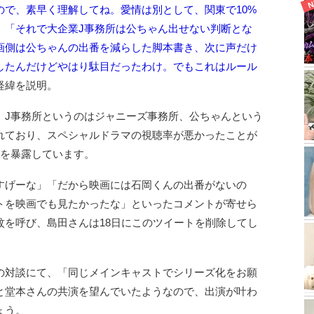
ので、素早く理解してね。愛情は別として、関東で10%
」「それで大企業J事務所は公ちゃん出せない判断とな
画側は公ちゃんの出番を減らした脚本書き、次に声だけ
したんだけどやはり駄目だったわけ。でもこれはルール
経緯を説明。
、J事務所というのはジャニーズ事務所、公ちゃんという
れており、スペシャルドラマの視聴率が悪かったことが
とを暴露しています。
すげーな」「だから映画には石岡くんの出番がないの
トを映画でも見たかったな」といったコメントが寄せら
紋を呼び、島田さんは18日にこのツイートを削除してし
の対談にて、「同じメインキャストでシリーズ化をお願
と堂本さんの共演を望んでいたようなので、出演が叶わ
ょう。