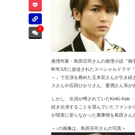
0
推理作家・島田荘司さんの推理小説『御
昨年3月に放送されたスペシャルドラマ
～』で主演を務めた玉木宏さんが引き続
スさんや石田ひかりさん、要潤さん等が
しかし、出演が噂されていたKinKi K
続き出演することを望んでいたファンか
が現実に至らなかった裏事情を島田さん
＜↓の画像は、島田荘司さんの写真＞