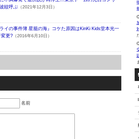
波紋呼ぶ
（2021年12月3日）
の事件簿 星籠の海』コケた原因はKinKi Kids堂本光一
た
者変更?
（2016年6月10日）
ま
名前