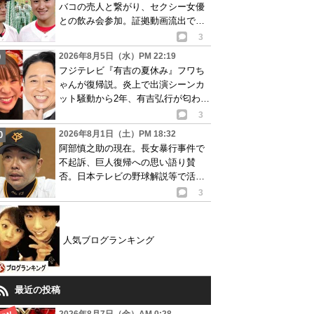
バコの売人と繋がり、セクシー女優
との飲み会参加。証拠動画流出で波
紋
3
2026年8月5日（水）PM 22:19
フジテレビ『有吉の夏休み』フワち
ゃんが復帰説。炎上で出演シーンカ
ット騒動から2年、有吉弘行が匂わせ
か
3
2026年8月1日（土）PM 18:32
阿部慎之助の現在。長女暴行事件で
不起訴、巨人復帰への思い語り賛
否。日本テレビの野球解説等で活動
再開が有力か
3
人気ブログランキング
最近の投稿