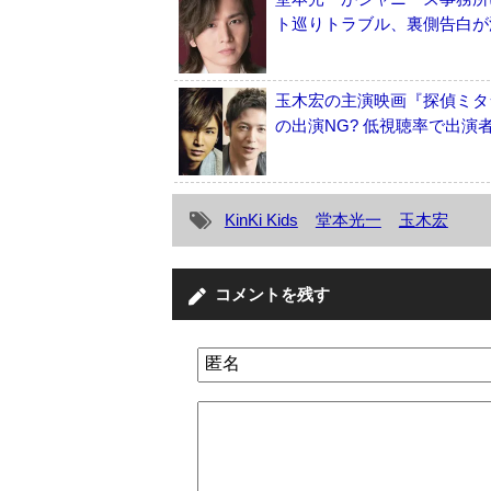
ト巡りトラブル、裏側告白が
玉木宏の主演映画『探偵ミタライ
の出演NG? 低視聴率で出演
KinKi Kids
堂本光一
玉木宏
コメントを残す