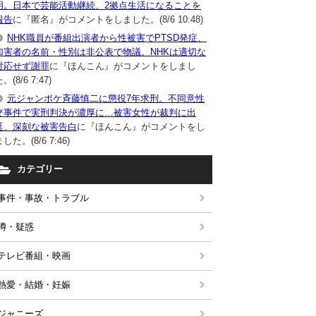
明。日本で芸能活動継続、2拠点生活になることを
報告
に『匿名』がコメントをしました。(8/6 10:48)
NHK職員が番組出演者から性被害でPTSD発症、
加害者の名前・性別は非公表で物議。NHKは適切な
対応せず謝罪
に『ほんこん』がコメントをしまし
。(8/6 7:47)
元ジャンポケ斉藤慎二に懲役7年求刑。不同意性
交事件で実刑判決が濃厚に…被害女性が裁判に出
廷、深刻な被害告白
に『ほんこん』がコメントをし
した。(8/6 7:46)
カテゴリー
事件・事故・トラブル
噂・疑惑
テレビ番組・映画
熱愛・結婚・妊娠
ジャニーズ