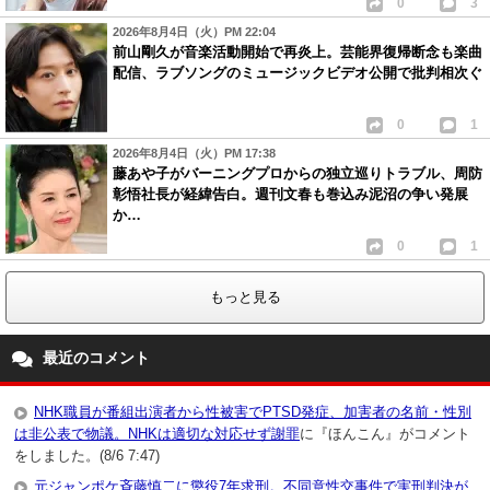
0
3
2026年8月4日（火）PM 22:04
前山剛久が音楽活動開始で再炎上。芸能界復帰断念も楽曲
配信、ラブソングのミュージックビデオ公開で批判相次ぐ
0
1
2026年8月4日（火）PM 17:38
藤あや子がバーニングプロからの独立巡りトラブル、周防
彰悟社長が経緯告白。週刊文春も巻込み泥沼の争い発展
か…
0
1
もっと見る
最近のコメント
NHK職員が番組出演者から性被害でPTSD発症、加害者の名前・性別
は非公表で物議。NHKは適切な対応せず謝罪
に『ほんこん』がコメント
をしました。(8/6 7:47)
元ジャンポケ斉藤慎二に懲役7年求刑。不同意性交事件で実刑判決が