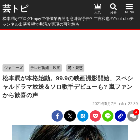
芸トピ
人気
松本潤がブログEnjoyで俳優業再開を意味深予告? 二宮和也のYouTubeチ
ャンネル出演希望で共演が実現の可能性も
ジャニーズ
テレビ番組・映画
噂・疑惑
松本潤が本格始動。99.9の映画撮影開始、スペシ
ャルドラマ放送＆ソロ歌手デビューも? 嵐ファン
から歓喜の声
2021年5月7日（金）22:39
4