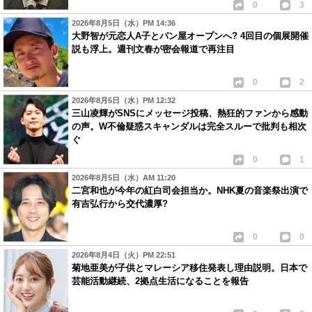
0
3
2026年8月5日（水）PM 14:36
大野智が元恋人A子とパン屋オープンへ? 4回目の個展開催
説も浮上。週刊文春が密会報道で再注目
0
2
2026年8月5日（水）PM 12:32
三山凌輝がSNSにメッセージ投稿、熱狂的ファンから感動
の声。W不倫疑惑スキャンダルは完全スルーで批判も相次
ぐ
0
1
2026年8月5日（水）AM 11:20
二宮和也が今年の紅白司会担当か。NHK夏の音楽祭出演で
有吉弘行から交代濃厚?
0
0
2026年8月4日（火）PM 22:51
菊地亜美が子供とマレーシア移住発表し理由説明。日本で
芸能活動継続、2拠点生活になることを報告