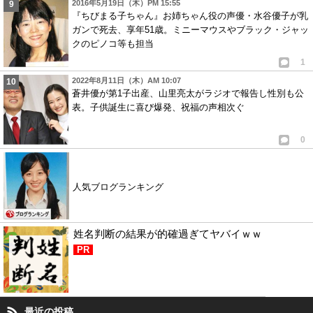
2016年5月19日（木）PM 15:55
『ちびまる子ちゃん』お姉ちゃん役の声優・水谷優子が乳
ガンで死去、享年51歳。ミニーマウスやブラック・ジャッ
クのピノコ等も担当
1
2022年8月11日（木）AM 10:07
蒼井優が第1子出産、山里亮太がラジオで報告し性別も公
表。子供誕生に喜び爆発、祝福の声相次ぐ
0
人気ブログランキング
姓名判断の結果が的確過ぎてヤバイｗｗ
PR
最近の投稿