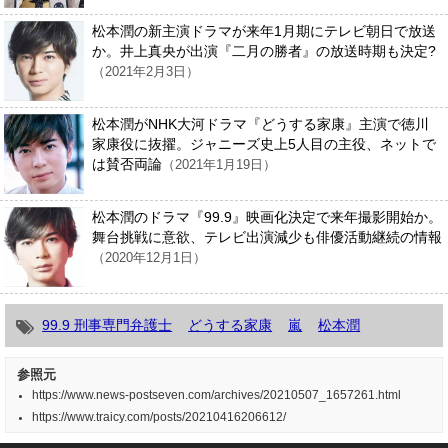
松本潤の新主演ドラマが来年1月期にテレビ朝日で放送
か。井上真央が出演『二月の勝者』の放送時期も決定?
（2021年2月3日）
松本潤がNHK大河ドラマ『どうする家康』主演で徳川
家康役に抜擢。ジャニーズ史上5人目の主役、ネットで
は賛否両論
（2021年1月19日）
松本潤のドラマ『99.9』映画化決定で来年撮影開始か。
舞台挑戦に意欲、テレビ出演減少も俳優活動継続の情報
（2020年12月1日）
99.9 刑事専門弁護士
どうする家康
嵐
松本潤
参照元
https://www.news-postseven.com/archives/20210507_1657261.html
https://www.traicy.com/posts/20210416206612/