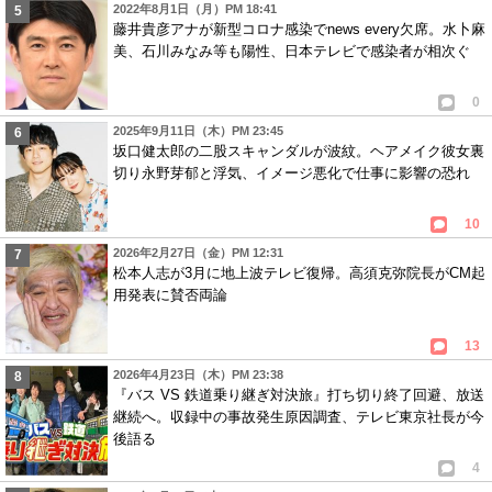
2022年8月1日（月）PM 18:41
藤井貴彦アナが新型コロナ感染でnews every欠席。水卜麻
美、石川みなみ等も陽性、日本テレビで感染者が相次ぐ
0
2025年9月11日（木）PM 23:45
坂口健太郎の二股スキャンダルが波紋。ヘアメイク彼女裏
切り永野芽郁と浮気、イメージ悪化で仕事に影響の恐れ
10
2026年2月27日（金）PM 12:31
松本人志が3月に地上波テレビ復帰。高須克弥院長がCM起
用発表に賛否両論
13
2026年4月23日（木）PM 23:38
『バス VS 鉄道乗り継ぎ対決旅』打ち切り終了回避、放送
継続へ。収録中の事故発生原因調査、テレビ東京社長が今
後語る
4