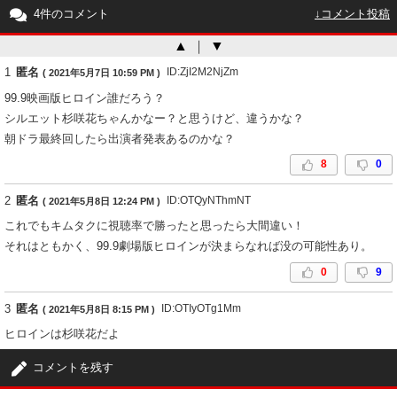
4件のコメント
↓コメント投稿
▲
｜
▼
1
匿名
ID:ZjI2M2NjZm
( 2021年5月7日 10:59 PM )
99.9映画版ヒロイン誰だろう？
シルエット杉咲花ちゃんかなー？と思うけど、違うかな？
朝ドラ最終回したら出演者発表あるのかな？
8
0
2
匿名
ID:OTQyNThmNT
( 2021年5月8日 12:24 PM )
これでもキムタクに視聴率で勝ったと思ったら大間違い！
それはともかく、99.9劇場版ヒロインが決まらなれば没の可能性あり。
0
9
3
匿名
ID:OTIyOTg1Mm
( 2021年5月8日 8:15 PM )
ヒロインは杉咲花だよ
5
0
コメントを残す
4
匿名
ID:ODA1MmI5Mm
( 2021年5月10日 7:40 AM )