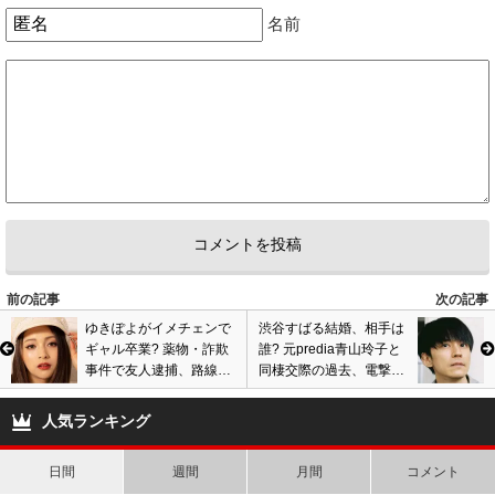
名前
早く99.９見たい
ヒロインも気になるけど松潤早く帰ってきて
待ってます
2
3
前の記事
次の記事
ゆきぽよがイメチェンで
渋谷すばる結婚、相手は
ギャル卒業? 薬物・詐欺
誰? 元predia青山玲子と
事件で友人逮捕、路線変
同棲交際の過去、電撃入
更も負のイメージで賛否
籍発表にファンから祝福
両論も…画像あり
の声
人気ランキング
日間
週間
月間
コメント