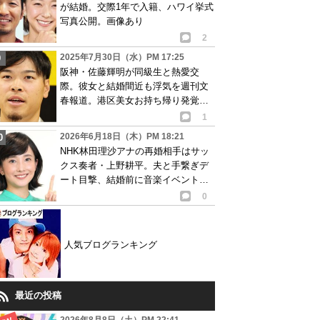
が結婚。交際1年で入籍、ハワイ挙式
写真公開。画像あり
2
2025年7月30日（水）PM 17:25
阪神・佐藤輝明が同級生と熱愛交
際。彼女と結婚間近も浮気を週刊文
春報道。港区美女お持ち帰り発覚で
トラブルに…
1
2026年6月18日（木）PM 18:21
NHK林田理沙アナの再婚相手はサッ
クス奏者・上野耕平。夫と手繋ぎデ
ート目撃、結婚前に音楽イベントで
共演も
0
人気ブログランキング
最近の投稿