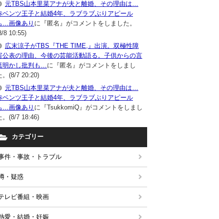
元TBS山本里菜アナが夫と離婚、その理由は…
赤ベンツ王子と結婚4年、ラブラブぶりアピール
も…画像あり
に『匿名』がコメントをしました。
8/8 10:55)
広末涼子がTBS『THE TIME,』出演。双極性障
害公表の理由、今後の芸能活動語る。子供からの言
葉明かし批判も…
に『匿名』がコメントをしまし
。(8/7 20:20)
元TBS山本里菜アナが夫と離婚、その理由は…
赤ベンツ王子と結婚4年、ラブラブぶりアピール
も…画像あり
に『TsukkomiQ』がコメントをしまし
。(8/7 18:46)
カテゴリー
事件・事故・トラブル
噂・疑惑
テレビ番組・映画
熱愛・結婚・妊娠