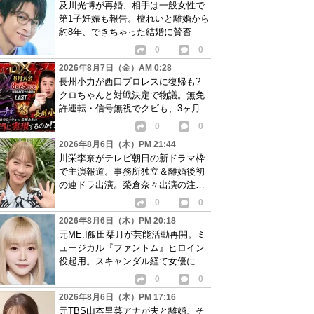
及川光博が再婚、相手は一般女性で
第1子妊娠も報告。檀れいと離婚から
約8年、できちゃった結婚に賛否
0
0
2026年8月7日（金）AM 0:28
長州小力が西口プロレスに復帰も?
クロちゃんと対戦決定で物議。無免
許運転・信号無視でクビも、3ヶ月で
リングに戻る
0
0
2026年8月6日（木）PM 21:44
川栄李奈がテレビ朝日の新ドラマ枠
で主演報道。事務所独立＆離婚後初
の連ドラ出演。榮倉奈々出演の注目
作に続き起用か
0
0
2026年8月6日（木）PM 20:18
元ME:I飯田栞月が芸能活動再開。ミ
ュージカル『ファントム』ヒロイン
役起用。スキャンダル経て女優に転
身か
0
0
2026年8月6日（木）PM 17:16
元TBS山本里菜アナが夫と離婚、そ