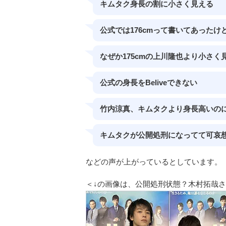
キムタク身長の割に小さく見える
公式では176cmって書いてあった
なぜか175cmの上川隆也より小さく見
公式の身長をBeliveできない
竹内涼真、キムタクより身長高いの
キムタクが公開処刑になってて可哀
などの声が上がっているとしています。
＜↓の画像は、公開処刑状態？木村拓哉