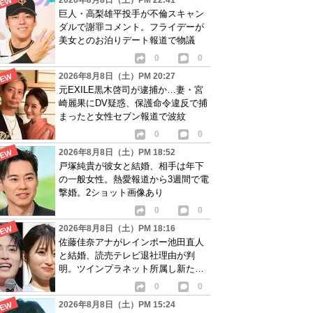
2026年8月8日（土）PM 22:41
巨人・高梨雄平投手が不倫スキャン
ダルで謝罪コメント。フライデーが
美女とのお泊りデート報道で物議
0
0
2026年8月8日（土）PM 20:27
元EXILE黒木啓司が逮捕か…妻・宮
崎麗果にDV疑惑、保護命令違反で捕
まったと女性セブン報道で波紋
0
0
2026年8月8日（土）PM 18:52
戸塚純貴が彼女と結婚、相手は年下
の一般女性。熱愛報道から3週間で電
撃婚。2ショット画像あり
0
0
2026年8月8日（土）PM 18:16
佐藤佳奈アナがレインボー池田直人
と結婚、読売テレビ退社理由が判
明。ツインプラネット所属し新たな
活動開始へ
0
0
2026年8月8日（土）PM 15:24