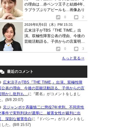
の理由は…赤ベンツ王子と結婚4年、
ラブラブぶりアピールも…画像あり
0
2
2026年8月6日（木）PM 15:31
広末涼子がTBS『THE TIME,』出
演。双極性障害公表の理由、今後の
芸能活動語る。子供からの言葉明か
し批判も…
0
3
もっと見る
⇒
最近のコメント
広末涼子がTBS『THE TIME,』出演。双極性障
害公表の理由、今後の芸能活動語る。子供からの言
葉明かし批判も…
に『匿名』がコメントをしまし
。(8/8 20:07)
元ジャンポケ斉藤慎二に懲役7年求刑。不同意性
交事件で実刑判決が濃厚に…被害女性が裁判に出
廷、深刻な被害告白
に『ドバシー』がコメントをし
した。(8/8 15:57)