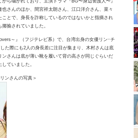
てから囁かれており、主演ドラマ『BG〜身辺警護人〜』
隆也さんのほか、間宮祥太朗さん、江口洋介さん、菜々
たことで、身長を詐称しているのではないかと指摘され
も揶揄されていました。
 Lovers～』（フジテレビ系）で、台湾出身の女優リン･チ
演した際にも2人の身長差に注目が集まり、木村さんは底
リンさんは底が薄い靴を履いて背の高さが同じぐらいだ
上していました。
ーリンさんの写真＞