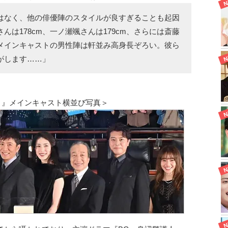
はなく、他の俳優陣のスタイルが良すぎることも起因
は178cm、一ノ瀬颯さんは179cm、さらには斎藤
と、メインキャストの男性陣は軒並み高身長ぞろい。彼ら
がします……」
る橋－』メインキャスト横並び写真＞