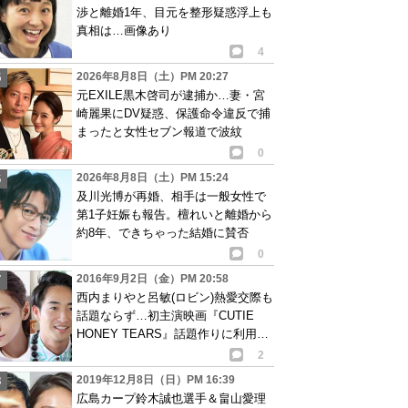
渉と離婚1年、目元を整形疑惑浮上も
真相は…画像あり
4
2026年8月8日（土）PM 20:27
元EXILE黒木啓司が逮捕か…妻・宮
崎麗果にDV疑惑、保護命令違反で捕
まったと女性セブン報道で波紋
0
2026年8月8日（土）PM 15:24
及川光博が再婚、相手は一般女性で
第1子妊娠も報告。檀れいと離婚から
約8年、できちゃった結婚に賛否
0
2016年9月2日（金）PM 20:58
西内まりやと呂敏(ロビン)熱愛交際も
話題ならず…初主演映画『CUTIE
HONEY TEARS』話題作りに利用も
大失敗?
2
2019年12月8日（日）PM 16:39
広島カープ鈴木誠也選手＆畠山愛理