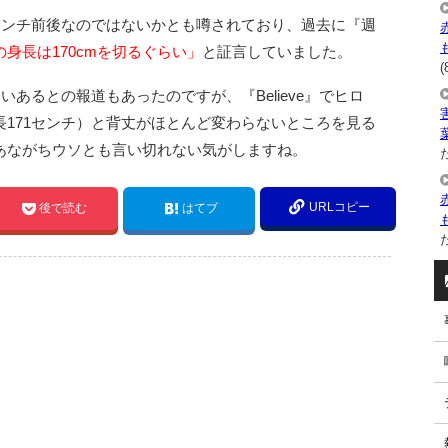
センチ前後なのではないかとも噂されており、過去に『週
の身長は170cmを切るぐらい」
と証言していました。
(
いあるとの報道もあったのですが、『Believe』でヒロ
171センチ）と背丈がほとんど変わらないところを見る
あながちウソとも言い切れない気がしますね。
た
URLコピー
後で読む
はてブ
た