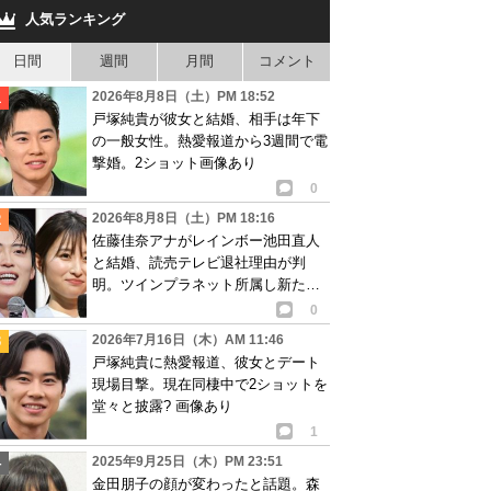
人気ランキング
日間
週間
月間
コメント
2026年8月8日（土）PM 18:52
戸塚純貴が彼女と結婚、相手は年下
の一般女性。熱愛報道から3週間で電
撃婚。2ショット画像あり
0
2026年8月8日（土）PM 18:16
佐藤佳奈アナがレインボー池田直人
と結婚、読売テレビ退社理由が判
明。ツインプラネット所属し新たな
活動開始へ
0
2026年7月16日（木）AM 11:46
戸塚純貴に熱愛報道、彼女とデート
現場目撃。現在同棲中で2ショットを
堂々と披露? 画像あり
1
2025年9月25日（木）PM 23:51
金田朋子の顔が変わったと話題。森