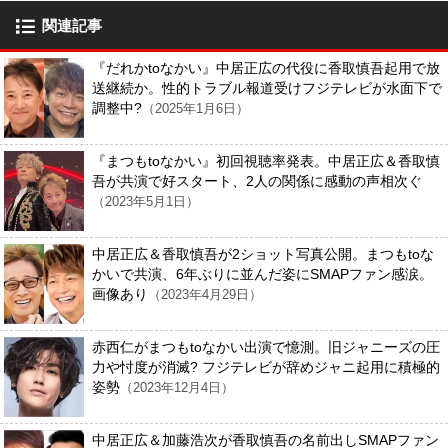
関連記事
『だれかtoなかい』中居正広の代役に香取慎吾起用で放
送継続か。性的トラブル報道受けフジテレビが水面下で
調整中?
（2025年1月6日）
『まつもtoなかい』初回視聴率発表。中居正広＆香取慎
吾が共演で好スタート、2人の関係に感動の声相次ぐ
（2023年5月1日）
中居正広＆香取慎吾が2ショット写真公開。まつもtoな
かいで共演、6年ぶりに並んだ姿にSMAPファン感涙。
画像あり
（2023年4月29日）
赤西仁がまつもtoなかい出演で憶測。旧ジャニーズの圧
力や忖度が消滅? フジテレビが辞めジャニ起用に積極的
姿勢
（2023年12月4日）
中居正広＆加藤浩次が香取慎吾の名前出しSMAPファン