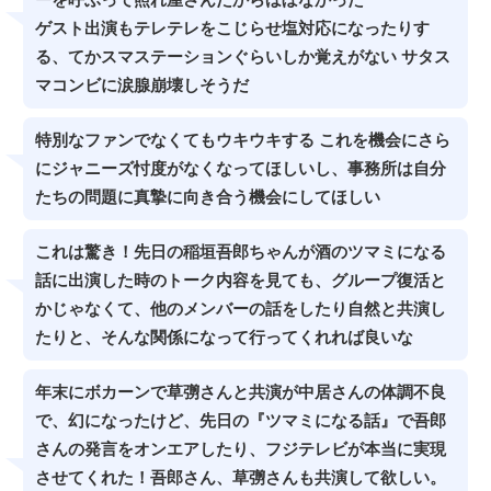
ーを呼ぶって照れ屋さんだからほぼなかった
ゲスト出演もテレテレをこじらせ塩対応になったりす
る、てかスマステーションぐらいしか覚えがない サタス
マコンビに涙腺崩壊しそうだ
特別なファンでなくてもウキウキする これを機会にさら
にジャニーズ忖度がなくなってほしいし、事務所は自分
たちの問題に真摯に向き合う機会にしてほしい
これは驚き！先日の稲垣吾郎ちゃんが酒のツマミになる
話に出演した時のトーク内容を見ても、グループ復活と
かじゃなくて、他のメンバーの話をしたり自然と共演し
たりと、そんな関係になって行ってくれれば良いな
年末にボカーンで草彅さんと共演が中居さんの体調不良
で、幻になったけど、先日の『ツマミになる話』で吾郎
さんの発言をオンエアしたり、フジテレビが本当に実現
させてくれた！吾郎さん、草彅さんも共演して欲しい。