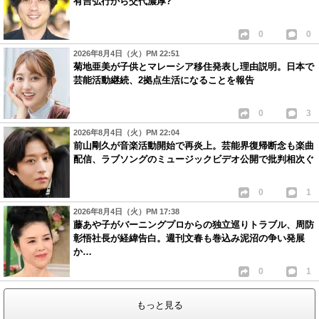
有吉弘行から交代濃厚?
0
0
2026年8月4日（火）PM 22:51
菊地亜美が子供とマレーシア移住発表し理由説明。日本で
芸能活動継続、2拠点生活になることを報告
0
3
2026年8月4日（火）PM 22:04
前山剛久が音楽活動開始で再炎上。芸能界復帰断念も楽曲
配信、ラブソングのミュージックビデオ公開で批判相次ぐ
0
1
2026年8月4日（火）PM 17:38
藤あや子がバーニングプロからの独立巡りトラブル、周防
彰悟社長が経緯告白。週刊文春も巻込み泥沼の争い発展
か…
0
1
もっと見る