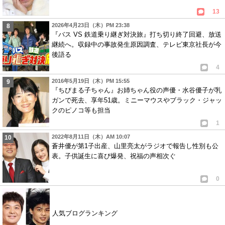
13
2026年4月23日（木）PM 23:38
『バス VS 鉄道乗り継ぎ対決旅』打ち切り終了回避、放送
継続へ。収録中の事故発生原因調査、テレビ東京社長が今
後語る
4
2016年5月19日（木）PM 15:55
『ちびまる子ちゃん』お姉ちゃん役の声優・水谷優子が乳
ガンで死去、享年51歳。ミニーマウスやブラック・ジャッ
クのピノコ等も担当
1
2022年8月11日（木）AM 10:07
蒼井優が第1子出産、山里亮太がラジオで報告し性別も公
表。子供誕生に喜び爆発、祝福の声相次ぐ
0
人気ブログランキング