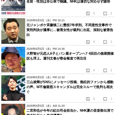
名前・性別は非公表で物議。NHKは適切な対応せず謝罪
0
2
2026年8月5日（水）PM 16:21
元ジャンポケ斉藤慎二に懲役7年求刑。不同意性交事件で
実刑判決が濃厚に…被害女性が裁判に出廷、深刻な被害告
白
0
2
2026年8月5日（水）PM 14:36
大野智が元恋人A子とパン屋オープンへ? 4回目の個展開催
説も浮上。週刊文春が密会報道で再注目
0
2
2026年8月5日（水）PM 12:32
三山凌輝がSNSにメッセージ投稿、熱狂的ファンから感動
の声。W不倫疑惑スキャンダルは完全スルーで批判も相次
ぐ
0
1
2026年8月5日（水）AM 11:20
二宮和也が今年の紅白司会担当か。NHK夏の音楽祭出演で