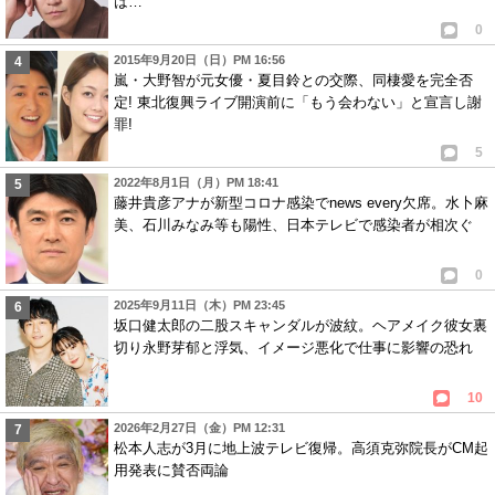
は…
0
2015年9月20日（日）PM 16:56
嵐・大野智が元女優・夏目鈴との交際、同棲愛を完全否
定! 東北復興ライブ開演前に「もう会わない」と宣言し謝
罪!
5
2022年8月1日（月）PM 18:41
藤井貴彦アナが新型コロナ感染でnews every欠席。水卜麻
美、石川みなみ等も陽性、日本テレビで感染者が相次ぐ
0
2025年9月11日（木）PM 23:45
坂口健太郎の二股スキャンダルが波紋。ヘアメイク彼女裏
切り永野芽郁と浮気、イメージ悪化で仕事に影響の恐れ
10
2026年2月27日（金）PM 12:31
松本人志が3月に地上波テレビ復帰。高須克弥院長がCM起
用発表に賛否両論