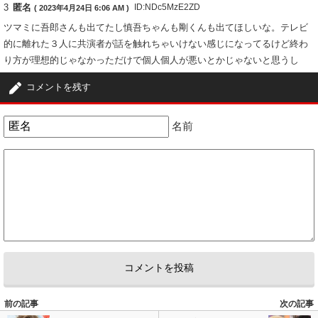
3
匿名
ID:NDc5MzE2ZD
( 2023年4月24日 6:06 AM )
ツマミに吾郎さんも出てたし慎吾ちゃんも剛くんも出てほしいな。テレビ
的に離れた３人に共演者が話を触れちゃいけない感じになってるけど終わ
り方が理想的じゃなかっただけで個人個人が悪いとかじゃないと思うし
8
0
コメントを残す
4
匿名
ID:Y2JmODE0MW
( 2023年4月25日 12:15 AM )
名前
そもそも仲良いとか思い込んでて、その中で木村拓哉が裏切っただの色々
あるけど案外本人たちはあっさりしてるかもよ。みんなそこであいつが嫌
いでとか言うたら子供すぎるやん。大人の対応してるだけで本人達にした
らリスペクトし合ってるのもあるだろうし。50で踊るのもきついだろう
に。嵐だってもう40越えてるんだぜ。仲良い仲悪い色々あるだけろうけど
さ、あの派閥がとか。アイドルだって消費期限がある。売れる売れないも
本人次第
2
4
前の記事
次の記事