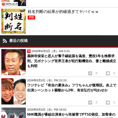
姓名判断の結果が的確過ぎてヤバイｗｗ
PR
最近の投稿
2026年8月6日（木）AM 0:01
薬師寺保栄と恋人が養子縁組届を偽造、懲役1年を検察求
刑。元ボクシング世界王者が犯行動機告白、妻と離婚成立
も判明
0
0
2026年8月5日（水）PM 22:19
フジテレビ『有吉の夏休み』フワちゃんが復帰説。炎上で
出演シーンカット騒動から2年、有吉弘行が匂わせか
0
3
2026年8月5日（水）PM 18:52
NHK職員が番組出演者から性被害でPTSD発症、加害者の