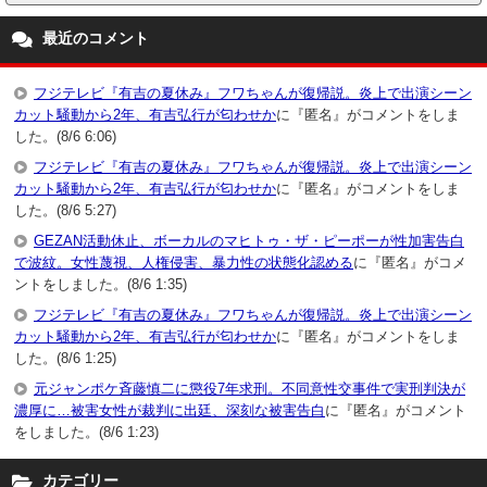
最近のコメント
フジテレビ『有吉の夏休み』フワちゃんが復帰説。炎上で出演シーン
カット騒動から2年、有吉弘行が匂わせか
に『匿名』がコメントをしま
した。(8/6 6:06)
フジテレビ『有吉の夏休み』フワちゃんが復帰説。炎上で出演シーン
カット騒動から2年、有吉弘行が匂わせか
に『匿名』がコメントをしま
した。(8/6 5:27)
GEZAN活動休止、ボーカルのマヒトゥ・ザ・ピーポーが性加害告白
で波紋。女性蔑視、人権侵害、暴力性の状態化認める
に『匿名』がコメ
ントをしました。(8/6 1:35)
フジテレビ『有吉の夏休み』フワちゃんが復帰説。炎上で出演シーン
カット騒動から2年、有吉弘行が匂わせか
に『匿名』がコメントをしま
した。(8/6 1:25)
元ジャンポケ斉藤慎二に懲役7年求刑。不同意性交事件で実刑判決が
濃厚に…被害女性が裁判に出廷、深刻な被害告白
に『匿名』がコメント
をしました。(8/6 1:23)
カテゴリー