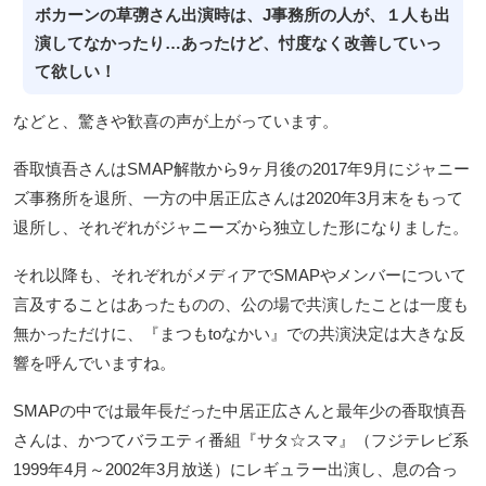
ボカーンの草彅さん出演時は、J事務所の人が、１人も出
演してなかったり…あったけど、忖度なく改善していっ
て欲しい！
などと、驚きや歓喜の声が上がっています。
香取慎吾さんはSMAP解散から9ヶ月後の2017年9月にジャニー
ズ事務所を退所、一方の中居正広さんは2020年3月末をもって
退所し、それぞれがジャニーズから独立した形になりました。
それ以降も、それぞれがメディアでSMAPやメンバーについて
言及することはあったものの、公の場で共演したことは一度も
無かっただけに、『まつもtoなかい』での共演決定は大きな反
響を呼んでいますね。
SMAPの中では最年長だった中居正広さんと最年少の香取慎吾
さんは、かつてバラエティ番組『サタ☆スマ』（フジテレビ系
1999年4月～2002年3月放送）にレギュラー出演し、息の合っ