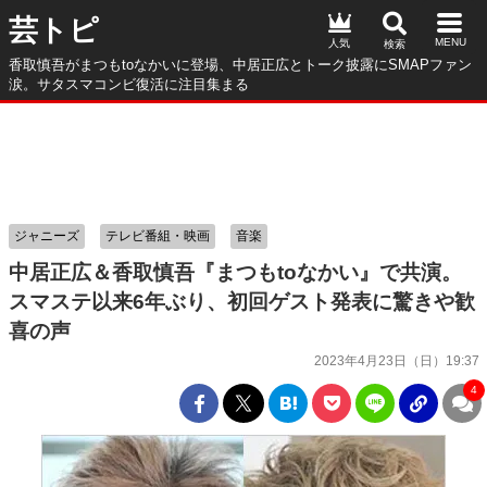
芸トピ
人気
香取慎吾がまつもtoなかいに登場、中居正広とトーク披露にSMAPファン
涙。サタスマコンビ復活に注目集まる
ジャニーズ
テレビ番組・映画
音楽
中居正広＆香取慎吾『まつもtoなかい』で共演。
スマステ以来6年ぶり、初回ゲスト発表に驚きや歓
喜の声
2023年4月23日（日）19:37
4