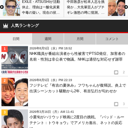
EXILE・ATSUSHIが活動
中田敦彦が松本人志を挑
休止、理由は一酸化炭素
発か…大先輩芸人がブチ
中毒の疑い。現在の状態
ギレ激怒の噂に憶測。ブ
と復帰時期は…本人もコ
ログで批判、吉本興業が
メント発表
謝罪要求も拒否の過去
人気ランキング
日間
週間
月間
コメント
2026年8月5日（水）PM 18:52
NHK職員が番組出演者から性被害でPTSD発症、加害者の
名前・性別は非公表で物議。NHKは適切な対応せず謝罪
2
2026年8月5日（水）PM 22:19
フジテレビ『有吉の夏休み』フワちゃんが復帰説。炎上で
出演シーンカット騒動から2年、有吉弘行が匂わせか
3
2026年3月16日（月）AM 11:41
小栗旬がハリウッド映画に2度目の挑戦。『バッド・ルー
テナント：トウキョウ』でアメリカ進出、ネットの反応