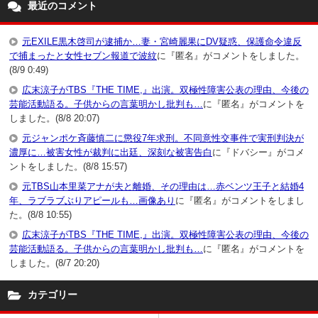
最近のコメント
元EXILE黒木啓司が逮捕か…妻・宮崎麗果にDV疑惑、保護命令違反
で捕まったと女性セブン報道で波紋
に『匿名』がコメントをしました。
(8/9 0:49)
広末涼子がTBS『THE TIME,』出演。双極性障害公表の理由、今後の
芸能活動語る。子供からの言葉明かし批判も…
に『匿名』がコメントを
しました。(8/8 20:07)
元ジャンポケ斉藤慎二に懲役7年求刑。不同意性交事件で実刑判決が
濃厚に…被害女性が裁判に出廷、深刻な被害告白
に『ドバシー』がコメ
ントをしました。(8/8 15:57)
元TBS山本里菜アナが夫と離婚、その理由は…赤ベンツ王子と結婚4
年、ラブラブぶりアピールも…画像あり
に『匿名』がコメントをしまし
た。(8/8 10:55)
広末涼子がTBS『THE TIME,』出演。双極性障害公表の理由、今後の
芸能活動語る。子供からの言葉明かし批判も…
に『匿名』がコメントを
しました。(8/7 20:20)
カテゴリー