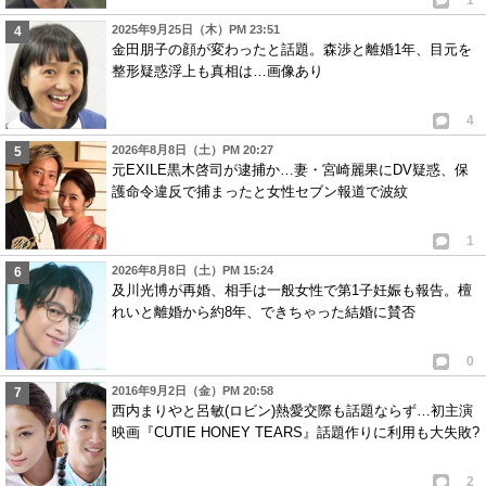
1
2025年9月25日（木）PM 23:51
金田朋子の顔が変わったと話題。森渉と離婚1年、目元を
整形疑惑浮上も真相は…画像あり
4
2026年8月8日（土）PM 20:27
元EXILE黒木啓司が逮捕か…妻・宮崎麗果にDV疑惑、保
護命令違反で捕まったと女性セブン報道で波紋
1
2026年8月8日（土）PM 15:24
及川光博が再婚、相手は一般女性で第1子妊娠も報告。檀
れいと離婚から約8年、できちゃった結婚に賛否
0
2016年9月2日（金）PM 20:58
西内まりやと呂敏(ロビン)熱愛交際も話題ならず…初主演
映画『CUTIE HONEY TEARS』話題作りに利用も大失敗?
2