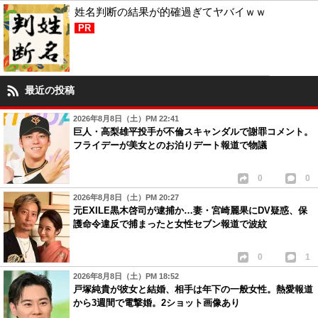
姓名判断の結果が的確過ぎてヤバイｗｗ
PR
最近の投稿
2026年8月8日（土）PM 22:41
巨人・高梨雄平投手が不倫スキャンダルで謝罪コメント。
フライデーが美女とのお泊りデート報道で物議
0
0
2026年8月8日（土）PM 20:27
元EXILE黒木啓司が逮捕か…妻・宮崎麗果にDV疑惑、保
護命令違反で捕まったと女性セブン報道で波紋
0
1
2026年8月8日（土）PM 18:52
戸塚純貴が彼女と結婚、相手は年下の一般女性。熱愛報道
から3週間で電撃婚。2ショット画像あり