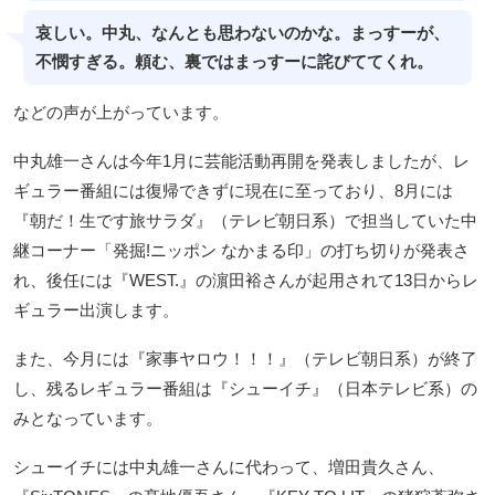
哀しい。中丸、なんとも思わないのかな。まっすーが、
不憫すぎる。頼む、裏ではまっすーに詫びててくれ。
などの声が上がっています。
中丸雄一さんは今年1月に芸能活動再開を発表しましたが、レ
ギュラー番組には復帰できずに現在に至っており、8月には
『朝だ！生です旅サラダ』（テレビ朝日系）で担当していた中
継コーナー「発掘!ニッポン なかまる印」の打ち切りが発表さ
れ、後任には『WEST.』の濵田裕さんが起用されて13日からレ
ギュラー出演します。
また、今月には『家事ヤロウ！！！』（テレビ朝日系）が終了
し、残るレギュラー番組は『シューイチ』（日本テレビ系）の
みとなっています。
シューイチには中丸雄一さんに代わって、増田貴久さん、