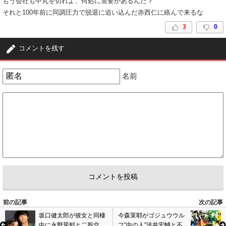
もう会社も中丸を切れよ、何処に需要があるんだ？
それと100年前に同調圧力で脱退に追い込んだ赤西仁に絡んで来るな
3
0
コメントを残す
名前
前の記事
次の記事
坂口健太郎が彼女と同棲
今森茉耶がゴジュウウル
中に永野芽郁と二股交
フ”中の人”浅井宏輔と不