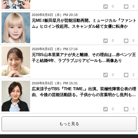
0
0
2026年8月6日（木）PM 20:18
元ME:I飯田栞月が芸能活動再開。ミュージカル『ファント
ム』ヒロイン役起用。スキャンダル経て女優に転身か
0
0
2026年8月6日（木）PM 17:16
元TBS山本里菜アナが夫と離婚、その理由は…赤ベンツ王
子と結婚4年、ラブラブぶりアピールも…画像あり
0
2
2026年8月6日（木）PM 15:31
広末涼子がTBS『THE TIME,』出演。双極性障害公表の理
由、今後の芸能活動語る。子供からの言葉明かし批判も…
0
3
もっと見る