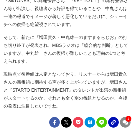
『SixTONES』の髙地優吾さん、『KEY TO LIT』の猪狩蒼弥さ
ん等が出演し、視聴者から好評を得ていることや、中丸さんは
一連の報道でイメージが著しく悪化しているだけに、シューイ
チへの復帰も絶望視されています。
そして、新たに『増田貴久・中丸雄一のますまるらじお』の打
ち切り終了が発表され、MBSラジオは「総合的な判断」として
いますが、中丸雄一さんの復帰が難しいことも理由の1つと考
えられます。
現時点で後番組は未定となっており、リスナーからは増田貴久
さんの新番組に期待する声が多く上がっていますが、増田さん
と『STARTO ENTERTAINMENT』のタレントが出演の新番組
がスタートするのか、それとも全く別の番組となるのか、今後
の発表に注目したいですね。
2