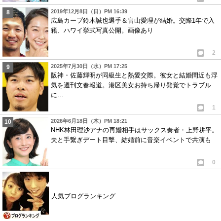
2019年12月8日（日）PM 16:39
広島カープ鈴木誠也選手＆畠山愛理が結婚。交際1年で入
籍、ハワイ挙式写真公開。画像あり
2
2025年7月30日（水）PM 17:25
阪神・佐藤輝明が同級生と熱愛交際。彼女と結婚間近も浮
気を週刊文春報道。港区美女お持ち帰り発覚でトラブル
に…
1
2026年6月18日（木）PM 18:21
NHK林田理沙アナの再婚相手はサックス奏者・上野耕平。
夫と手繋ぎデート目撃、結婚前に音楽イベントで共演も
0
人気ブログランキング