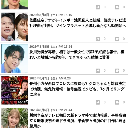
0
0
2026年8月8日（土）PM 18:16
佐藤佳奈アナがレインボー池田直人と結婚、読売テレビ退
社理由が判明。ツインプラネット所属し新たな活動開始へ
0
0
2026年8月8日（土）PM 15:24
及川光博が再婚、相手は一般女性で第1子妊娠も報告。檀
れいと離婚から約8年、できちゃった結婚に賛否
0
0
2026年8月7日（金）AM 0:28
長州小力が西口プロレスに復帰も? クロちゃんと対戦決定
で物議。無免許運転・信号無視でクビも、3ヶ月でリング
に戻る
0
0
2026年8月6日（木）PM 21:44
川栄李奈がテレビ朝日の新ドラマ枠で主演報道。事務所独
立＆離婚後初の連ドラ出演。榮倉奈々出演の注目作に続き
起用か