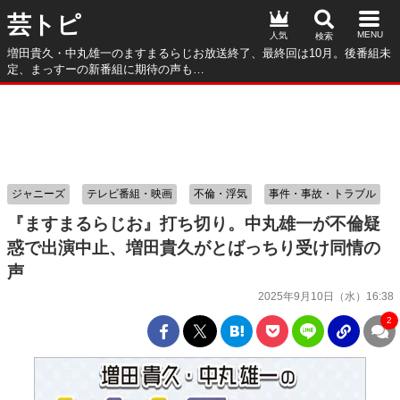
芸トピ
人気
増田貴久・中丸雄一のますまるらじお放送終了、最終回は10月。後番組未
定、まっすーの新番組に期待の声も…
ジャニーズ
テレビ番組・映画
不倫・浮気
事件・事故・トラブル
『ますまるらじお』打ち切り。中丸雄一が不倫疑
惑で出演中止、増田貴久がとばっちり受け同情の
声
2025年9月10日（水）16:38
2