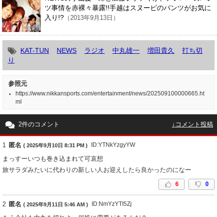
ツ事情を赤裸々暴露!!手越はスヌーピのパンツがお気に
入り!?
（2013年9月13日）
KAT-TUN
NEWS
ラジオ
中丸雄一
増田貴久
打ち切
り
参照元
https://www.nikkansports.com/entertainment/news/202509100000665.ht
ml
2件のコメント
↓コメント投稿
1
匿名
ID:YTNkYzgyYW
( 2025年9月10日 8:31 PM )
まっすーいつも巻き込まれて可哀想
旅サラダみたいに代わりの新しい人お迎えしたら良かったのになー
6
0
2
匿名
ID:NmYzYTI5Zj
( 2025年9月11日 5:46 AM )