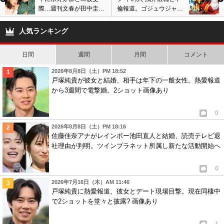
際…週刊文春が田中圭と
倫報道。ゴジュウジャー
の不倫疑惑報道で関係解
出演者同士の不適切関係
消?
発覚で降板か
人気ランキング
日間
週間
月間
コメント
2026年8月8日（土）PM 18:52
戸塚純貴が彼女と結婚、相手は年下の一般女性。熱愛報道
から3週間で電撃婚。2ショット画像あり
0
2026年8月8日（土）PM 18:16
佐藤佳奈アナがレインボー池田直人と結婚、読売テレビ退
社理由が判明。ツインプラネット所属し新たな活動開始へ
0
2026年7月16日（木）AM 11:46
戸塚純貴に熱愛報道、彼女とデート現場目撃。現在同棲中
で2ショットを堂々と披露? 画像あり