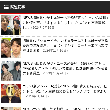
関連記事
NEWS増田貴久が中丸雄一の不倫疑惑スキャンダル謝罪
に同情の声。『ますまるらじお』でも相方が不祥事起こ
し…
（2024年8月15日）
増田貴久『シューイチ』レギュラーに? 中丸雄一が不倫
疑惑で降板濃厚、「まじっすか!?」コーナー出演増加で
注目集まる
（2024年10月16日）
NEWS増田貴久がジャニーズ愛爆発、加藤シゲアキは
NG記者リストをネタ扱いで物議。性加害問題への意識
の低さ露呈
（2023年10月24日）
ゴチ21新メンバーAは誰? NEWS増田貴久と特定か。ヒ
ントに一致、1人目動画の容姿もソックリで…画像あり
（2020年1月14日）
NEWSの小山慶一郎と加藤シゲアキが、メンバーのパン