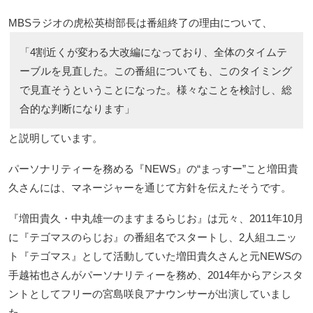
MBSラジオの虎松英樹部長は番組終了の理由について、
「4割近くが変わる大改編になっており、全体のタイムテ
ーブルを見直した。この番組についても、このタイミング
で見直そうということになった。様々なことを検討し、総
合的な判断になります」
と説明しています。
パーソナリティーを務める『NEWS』の“まっすー”こと増田貴
久さんには、マネージャーを通じて方針を伝えたそうです。
『増田貴久・中丸雄一のますまるらじお』は元々、2011年10月
に『テゴマスのらじお』の番組名でスタートし、2人組ユニッ
ト『テゴマス』として活動していた増田貴久さんと元NEWSの
手越祐也さんがパーソナリティーを務め、2014年からアシスタ
ントとしてフリーの宮島咲良アナウンサーが出演していまし
た。